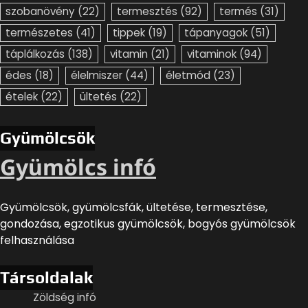
szobanövény
(22)
termesztés
(92)
termés
(31)
természetes
(41)
tippek
(19)
tápanyagok
(51)
táplálkozás
(138)
vitamin
(21)
vitaminok
(94)
édes
(18)
élelmiszer
(44)
életmód
(23)
ételek
(22)
ültetés
(22)
Gyümölcsök
Gyümölcs infó
Gyümölcsök, gyümölcsfák, ültetése, termesztése,
gondozása, egzotikus gyümölcsök, bogyós gyümölcsök
felhasználása
Társoldalak
Zöldség infó