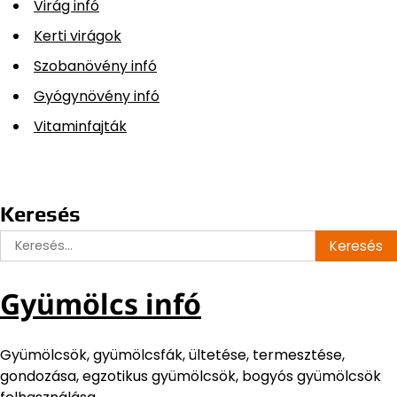
Virág infó
Kerti virágok
Szobanövény infó
Gyógynövény infó
Vitaminfajták
Keresés
Keresés:
Gyümölcs infó
Gyümölcsök, gyümölcsfák, ültetése, termesztése,
gondozása, egzotikus gyümölcsök, bogyós gyümölcsök