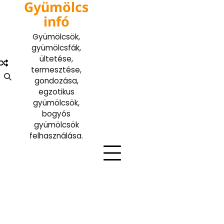
Gyümölcs
Skip
to
infó
content
Gyümölcsök,
gyümölcsfák,
ültetése,
termesztése,
gondozása,
egzotikus
gyümölcsök,
bogyós
gyümölcsök
felhasználása.