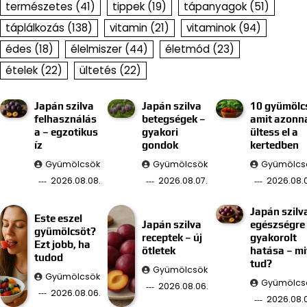
természetes
(41)
tippek
(19)
tápanyagok
(51)
táplálkozás
(138)
vitamin
(21)
vitaminok
(94)
édes
(18)
élelmiszer
(44)
életmód
(23)
ételek
(22)
ültetés
(22)
Japán szilva
Japán szilva
10 gyümölc
felhasználás
betegségek –
amit azonn
a – egzotikus
gyakori
ültess el a
íz
gondok
kertedben
Gyümölcsök
Gyümölcsök
Gyümölcs
2026.08.08.
2026.08.07.
2026.08.0
Japán szilv
Este eszel
Japán szilva
egészségre
gyümölcsöt?
receptek – új
gyakorolt
Ezt jobb, ha
ötletek
hatása – mi
tudod
tud?
Gyümölcsök
Gyümölcsök
Gyümölcs
2026.08.06.
2026.08.06.
2026.08.