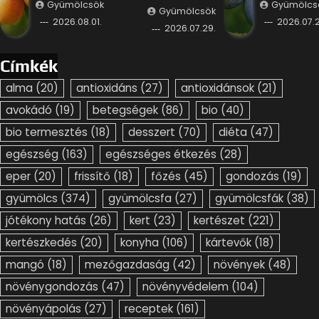
Gyümölcsök
Gyümölcs
Gyümölcsök
2026.08.01.
2026.07.2
2026.07.29.
Címkék
alma
(20)
antioxidáns
(27)
antioxidánsok
(21)
avokádó
(19)
betegségek
(86)
bio
(40)
bio termesztés
(18)
desszert
(70)
diéta
(47)
egészség
(163)
egészséges étkezés
(28)
eper
(20)
frissítő
(18)
főzés
(45)
gondozás
(19)
gyümölcs
(374)
gyümölcsfa
(27)
gyümölcsfák
(38)
jótékony hatás
(26)
kert
(23)
kertészet
(221)
kertészkedés
(20)
konyha
(106)
kártevők
(18)
mangó
(18)
mezőgazdaság
(42)
növények
(48)
növénygondozás
(47)
növényvédelem
(104)
növényápolás
(27)
receptek
(161)