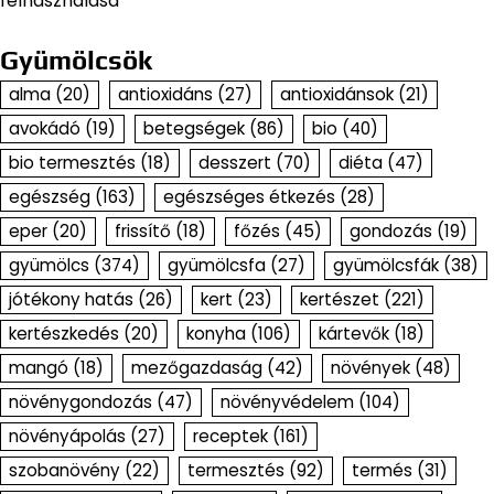
felhasználása
Gyümölcsök
alma
(20)
antioxidáns
(27)
antioxidánsok
(21)
avokádó
(19)
betegségek
(86)
bio
(40)
bio termesztés
(18)
desszert
(70)
diéta
(47)
egészség
(163)
egészséges étkezés
(28)
eper
(20)
frissítő
(18)
főzés
(45)
gondozás
(19)
gyümölcs
(374)
gyümölcsfa
(27)
gyümölcsfák
(38)
jótékony hatás
(26)
kert
(23)
kertészet
(221)
kertészkedés
(20)
konyha
(106)
kártevők
(18)
mangó
(18)
mezőgazdaság
(42)
növények
(48)
növénygondozás
(47)
növényvédelem
(104)
növényápolás
(27)
receptek
(161)
szobanövény
(22)
termesztés
(92)
termés
(31)