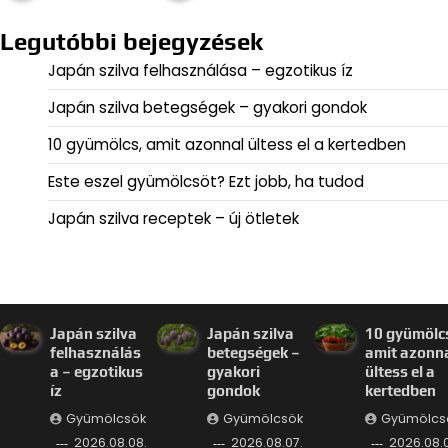
Legutóbbi bejegyzések
Japán szilva felhasználása – egzotikus íz
Japán szilva betegségek – gyakori gondok
10 gyümölcs, amit azonnal ültess el a kertedben
Este eszel gyümölcsöt? Ezt jobb, ha tudod
Japán szilva receptek – új ötletek
Japán szilva
Japán szilva
10 gyümölc
felhasználás
betegségek –
amit azonn
a – egzotikus
gyakori
ültess el a
íz
gondok
kertedben
Gyümölcsök
Gyümölcsök
Gyümölcs
2026.08.08.
2026.08.07.
2026.08.0