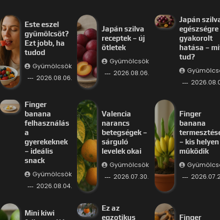
Japán szilv
Este eszel
Japán szilva
egészségre
gyümölcsöt?
receptek – új
gyakorolt
Ezt jobb, ha
ötletek
hatása – mi
tudod
tud?
Gyümölcsök
Gyümölcsök
Gyümölcs
2026.08.06.
2026.08.06.
2026.08.
Finger
banana
Valencia
Finger
felhasználás
narancs
banana
a
betegségek –
termesztés
gyerekeknek
sárguló
– kis helyen 
– ideális
levelek okai
működik
snack
Gyümölcsök
Gyümölcs
Gyümölcsök
2026.07.30.
2026.07.2
2026.08.04.
Ez az
Mini kiwi
egzotikus
Finger