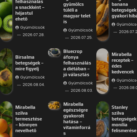
felhasználás
gyümölcs
banana
a snackként –
túléli a
betegségek
héjastul
magyar telet
gyakori hib
ehető
is
Gyümölcs
Gyümölcsök
Gyümölcsök
2026.07.2
2026.07.28.
2026.07.25.
Bluecrop
Mirabella
Birsalma
áfonya
receptek –
betegségek –
felhasználás
édes
mire figyelj
a diétában –
kedvencek
jó választás
Gyümölcsök
Gyümölcs
Gyümölcsök
2026.08.04.
2026.08.
2026.08.03.
Mirabella
Mirabella
Stanley
egészségre
szilva
szilva
gyakorolt
termesztése
betegségek
hatása –
– könnyen
monília
vitaminforrá
nevelhető
felismerése
s