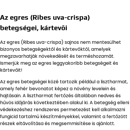
Az egres (Ribes uva-crispa)
betegségei, kártevői
Az egres (Ribes uva-crispa) sajnos nem mentesülhet
bizonyos betegségektől és kártevőktől, amelyek
megzavarhatják növekedését és terméshozamát.
Ismerjük meg az egres leggyakoribb betegségeit és
kártevőit!
Az egres betegségei közé tartozik például a lisztharmat,
amely fehér bevonatot képez a növény levelein és
hajtásain. A lisztharmat fertőzés általában nedves és
hűvös időjárás következtében alakul ki. A betegség elleni
védekezéshez rendszeres permetezést kell alkalmazni
fungicid tartalmú készítményekkel, valamint a fertőzött
részek eltávolítása és megsemmisítése is ajánlott.