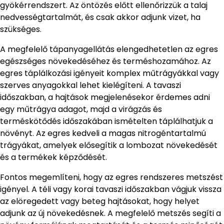
gyökérrendszert. Az öntözés előtt ellenőrizzük a talaj
nedvességtartalmát, és csak akkor adjunk vizet, ha
szükséges.
A megfelelő tápanyagellátás elengedhetetlen az egres
egészséges növekedéséhez és terméshozamához. Az
egres táplálkozási igényeit komplex műtrágyákkal vagy
szerves anyagokkal lehet kielégíteni. A tavaszi
időszakban, a hajtások megjelenésekor érdemes adni
egy műtrágya adagot, majd a virágzás és
terméskötődés időszakában ismételten táplálhatjuk a
növényt. Az egres kedveli a magas nitrogéntartalmú
trágyákat, amelyek elősegítik a lombozat növekedését
és a termékek képződését.
Fontos megemlíteni, hogy az egres rendszeres metszést
igényel. A téli vagy korai tavaszi időszakban vágjuk vissza
az elöregedett vagy beteg hajtásokat, hogy helyet
adjunk az új növekedésnek. A megfelelő metszés segíti a