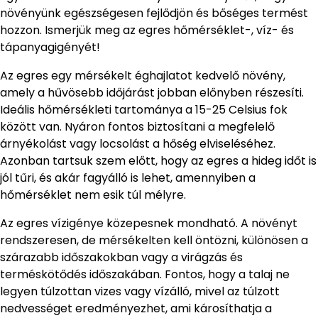
növényünk egészségesen fejlődjön és bőséges termést
hozzon. Ismerjük meg az egres hőmérséklet-, víz- és
tápanyagigényét!
Az egres egy mérsékelt éghajlatot kedvelő növény,
amely a hűvösebb időjárást jobban előnyben részesíti.
Ideális hőmérsékleti tartománya a 15-25 Celsius fok
között van. Nyáron fontos biztosítani a megfelelő
árnyékolást vagy locsolást a hőség elviseléséhez.
Azonban tartsuk szem előtt, hogy az egres a hideg időt is
jól tűri, és akár fagyálló is lehet, amennyiben a
hőmérséklet nem esik túl mélyre.
Az egres vízigénye közepesnek mondható. A növényt
rendszeresen, de mérsékelten kell öntözni, különösen a
szárazabb időszakokban vagy a virágzás és
terméskötődés időszakában. Fontos, hogy a talaj ne
legyen túlzottan vizes vagy vízálló, mivel az túlzott
nedvességet eredményezhet, ami károsíthatja a