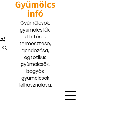
Gyümölcs
Skip
to
infó
content
Gyümölcsök,
gyümölcsfák,
ültetése,
termesztése,
gondozása,
egzotikus
gyümölcsök,
bogyós
gyümölcsök
felhasználása.