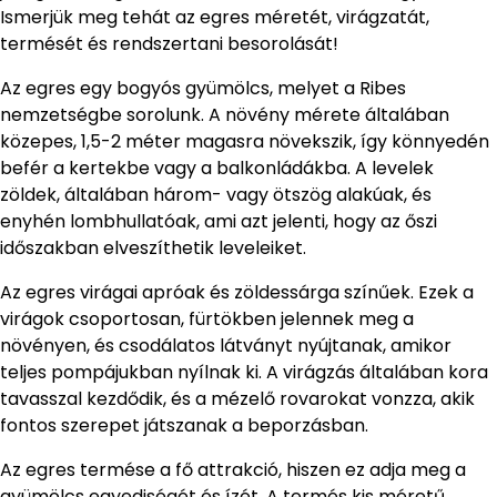
Ismerjük meg tehát az egres méretét, virágzatát,
termését és rendszertani besorolását!
Az egres egy bogyós gyümölcs, melyet a Ribes
nemzetségbe sorolunk. A növény mérete általában
közepes, 1,5-2 méter magasra növekszik, így könnyedén
befér a kertekbe vagy a balkonládákba. A levelek
zöldek, általában három- vagy ötszög alakúak, és
enyhén lombhullatóak, ami azt jelenti, hogy az őszi
időszakban elveszíthetik leveleiket.
Az egres virágai apróak és zöldessárga színűek. Ezek a
virágok csoportosan, fürtökben jelennek meg a
növényen, és csodálatos látványt nyújtanak, amikor
teljes pompájukban nyílnak ki. A virágzás általában kora
tavasszal kezdődik, és a mézelő rovarokat vonzza, akik
fontos szerepet játszanak a beporzásban.
Az egres termése a fő attrakció, hiszen ez adja meg a
gyümölcs egyediségét és ízét. A termés kis méretű,