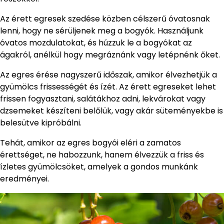
Az érett egresek szedése közben célszerű óvatosnak
lenni, hogy ne sérüljenek meg a bogyók. Használjunk
óvatos mozdulatokat, és húzzuk le a bogyókat az
ágakról, anélkül hogy megráznánk vagy letépnénk őket.
Az egres érése nagyszerű időszak, amikor élvezhetjük a
gyümölcs frissességét és ízét. Az érett egreseket lehet
frissen fogyasztani, salátákhoz adni, lekvárokat vagy
dzsemeket készíteni belőlük, vagy akár süteményekbe is
belesütve kipróbálni.
Tehát, amikor az egres bogyói eléri a zamatos
érettséget, ne habozzunk, hanem élvezzük a friss és
ízletes gyümölcsöket, amelyek a gondos munkánk
eredményei.