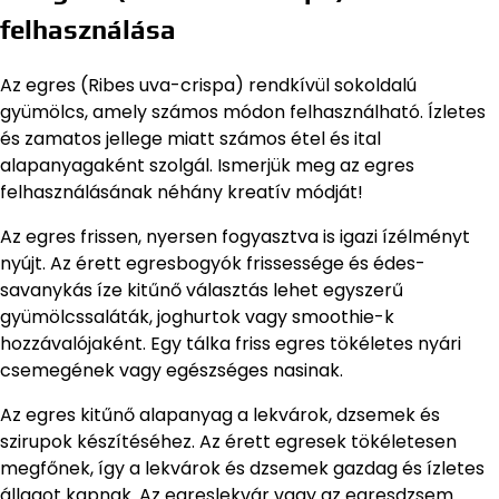
felhasználása
Az egres (Ribes uva-crispa) rendkívül sokoldalú
gyümölcs, amely számos módon felhasználható. Ízletes
és zamatos jellege miatt számos étel és ital
alapanyagaként szolgál. Ismerjük meg az egres
felhasználásának néhány kreatív módját!
Az egres frissen, nyersen fogyasztva is igazi ízélményt
nyújt. Az érett egresbogyók frissessége és édes-
savanykás íze kitűnő választás lehet egyszerű
gyümölcssaláták, joghurtok vagy smoothie-k
hozzávalójaként. Egy tálka friss egres tökéletes nyári
csemegének vagy egészséges nasinak.
Az egres kitűnő alapanyag a lekvárok, dzsemek és
szirupok készítéséhez. Az érett egresek tökéletesen
megfőnek, így a lekvárok és dzsemek gazdag és ízletes
állagot kapnak. Az egreslekvár vagy az egresdzsem