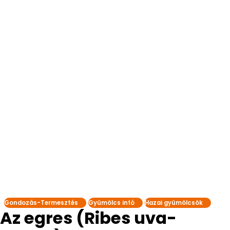
Gondozás-Termesztés
Gyümölcs infó
Hazai gyümölcsök
Az egres (Ribes uva-