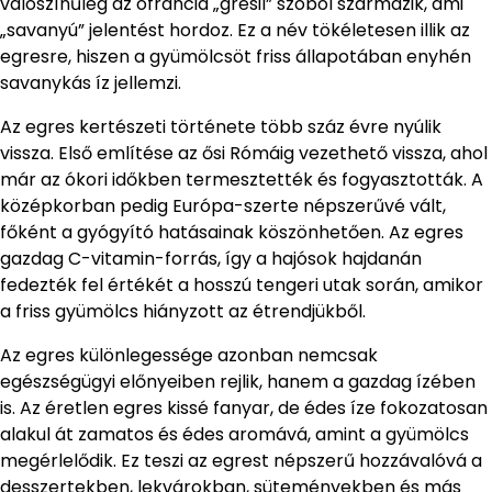
valószínűleg az ófrancia „gresil” szóból származik, ami
„savanyú” jelentést hordoz. Ez a név tökéletesen illik az
egresre, hiszen a gyümölcsöt friss állapotában enyhén
savanykás íz jellemzi.
Az egres kertészeti története több száz évre nyúlik
vissza. Első említése az ősi Rómáig vezethető vissza, ahol
már az ókori időkben termesztették és fogyasztották. A
középkorban pedig Európa-szerte népszerűvé vált,
főként a gyógyító hatásainak köszönhetően. Az egres
gazdag C-vitamin-forrás, így a hajósok hajdanán
fedezték fel értékét a hosszú tengeri utak során, amikor
a friss gyümölcs hiányzott az étrendjükből.
Az egres különlegessége azonban nemcsak
egészségügyi előnyeiben rejlik, hanem a gazdag ízében
is. Az éretlen egres kissé fanyar, de édes íze fokozatosan
alakul át zamatos és édes aromává, amint a gyümölcs
megérlelődik. Ez teszi az egrest népszerű hozzávalóvá a
desszertekben, lekvárokban, süteményekben és más