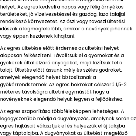
helyet. Az egres kedveli a napos vagy félig árnyékos
területeket, jó vízelvezetéssel és gazdag, laza talajjal
rendelkező környezetet. Az őszi vagy tavaszi ültetési
időszak a legmegfelelőbb, amikor a növények pihennek
vagy éppen kezdenek kihajtani.
Az egres ültetése előtt érdemes az ültetési helyet
alaposan felkészíteni. Távolítsuk el a gyomokat és a
gyökerek által elzáró anyagokat, majd lazítsuk fel a
talajt. Ültetés előtt ássunk mély és széles gödröket,
amelyek elegendő helyet biztosítanak a
gyökérrendszernek. Az egres bokrokat célszerű 1,5-2
méteres távolságra ültetni egymástól, hogy a
növényeknek elegendő helyük legyen a fejlődéshez.
Az egres szaporítása többféleképpen lehetséges. A
legegyszerűbb módja a dugványozás, amelynek során az
egres hajtásait választjuk el és helyezzük el új talajba
vagy táptalajba. A dugványokat az ültetést megelőző