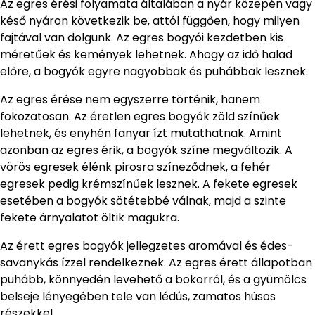
Az egres érési folyamata általában a nyár közepén vagy
késő nyáron következik be, attól függően, hogy milyen
fajtával van dolgunk. Az egres bogyói kezdetben kis
méretűek és kemények lehetnek. Ahogy az idő halad
előre, a bogyók egyre nagyobbak és puhábbak lesznek.
Az egres érése nem egyszerre történik, hanem
fokozatosan. Az éretlen egres bogyók zöld színűek
lehetnek, és enyhén fanyar ízt mutathatnak. Amint
azonban az egres érik, a bogyók színe megváltozik. A
vörös egresek élénk pirosra színeződnek, a fehér
egresek pedig krémszínűek lesznek. A fekete egresek
esetében a bogyók sötétebbé válnak, majd a szinte
fekete árnyalatot öltik magukra.
Az érett egres bogyók jellegzetes aromával és édes-
savanykás ízzel rendelkeznek. Az egres érett állapotban
puhább, könnyedén levehető a bokorról, és a gyümölcs
belseje lényegében tele van lédús, zamatos húsos
részekkel.