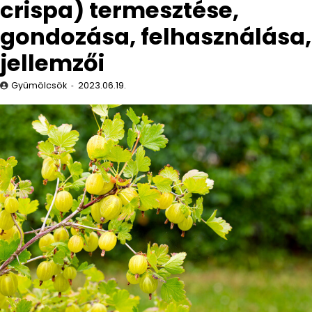
crispa) termesztése,
gondozása, felhasználása,
jellemzői
Gyümölcsök
2023.06.19.