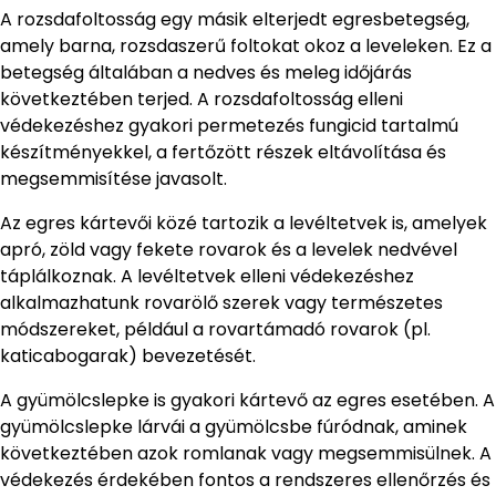
A rozsdafoltosság egy másik elterjedt egresbetegség,
amely barna, rozsdaszerű foltokat okoz a leveleken. Ez a
betegség általában a nedves és meleg időjárás
következtében terjed. A rozsdafoltosság elleni
védekezéshez gyakori permetezés fungicid tartalmú
készítményekkel, a fertőzött részek eltávolítása és
megsemmisítése javasolt.
Az egres kártevői közé tartozik a levéltetvek is, amelyek
apró, zöld vagy fekete rovarok és a levelek nedvével
táplálkoznak. A levéltetvek elleni védekezéshez
alkalmazhatunk rovarölő szerek vagy természetes
módszereket, például a rovartámadó rovarok (pl.
katicabogarak) bevezetését.
A gyümölcslepke is gyakori kártevő az egres esetében. A
gyümölcslepke lárvái a gyümölcsbe fúródnak, aminek
következtében azok romlanak vagy megsemmisülnek. A
védekezés érdekében fontos a rendszeres ellenőrzés és