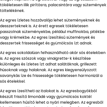
tökéletesen illik pirítósra, palacsintára vagy sütemények
töltelékének.
Az egres ízletes hozzávalója lehet süteményeknek és
desszerteknek is. Az érett egresek tökéletesen
passzolnak süteményekbe, például muffinokba, pitékbe
vagy krémekbe. Az egres ízesítésű sütemények és
desszertek frissességet és gyümölcsös ízt adnak.
Az egres sokoldalúan felhasználható akár sós ételekben
is. Az egres szószok vagy vinaigrette-k készítése
különleges és ízletes ízt adhat salátáknak, grillezett
húsoknak vagy halaknak. Az egres kiegyensúlyozott
savanykás íze és frissessége tökéletesen harmonizál a
sós ételekkel.
Az egres ízesítheti az italokat is. Az egresbogyókból
készült frissítő limonádé vagy gyümölcsös koktél
kellemesen hűsítő lehet a nyári melegben. Az egresből