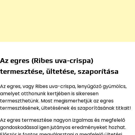
Az egres (Ribes uva-crispa)
termesztése, ültetése, szaporítása
Az egres, vagy Ribes uva-crispa, lenyűgöző gyümölcs,
amelyet otthonunk kertjében is sikeresen
termeszthetünk. Most megismerhetjük az egres
termesztésének, ültetésének és szaporításának titkait!
Az egres termesztése nagyon izgalmas és megfelelő
gondoskodással igen jutányos eredményeket hozhat.
Először is fontos megválasztani a megfelelő ültetési