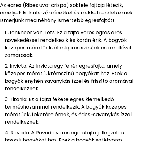
Az egres (Ribes uva-crispa) sokféle fajtája létezik,
amelyek különböző színekkel és ízekkel rendelkeznek.
Ismerjünk meg néhány ismertebb egresfajtát!
Jonkheer van Tets: Ez a fajta vörös egres erős
növekedéssel rendelkezik és korán érik. A bogyók
közepes méretűek, élénkpiros színűek és rendkívül
zamatosak.
Invicta: Az Invicta egy fehér egresfajta, amely
közepes méretű, krémszínű bogyókat hoz. Ezek a
bogyók enyhén savanykás ízzel és frissítő aromával
rendelkeznek.
Titania: Ez a fajta fekete egres kiemelkedő
terméshozammal rendelkezik. A bogyók közepes
méretűek, feketére érnek, és édes-savanykás ízzel
rendelkeznek.
Rovada: A Rovada vörös egresfajta jellegzetes
hosszú bogyókat hoz. Ezek a bogyók sötétvörös