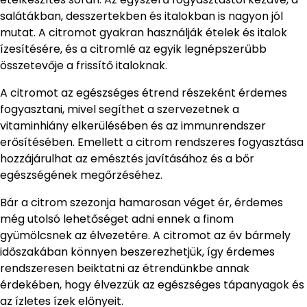
salátákban, desszertekben és italokban is nagyon jól
mutat. A citromot gyakran használják ételek és italok
ízesítésére, és a citromlé az egyik legnépszerűbb
összetevője a frissítő italoknak.
A citromot az egészséges étrend részeként érdemes
fogyasztani, mivel segíthet a szervezetnek a
vitaminhiány elkerülésében és az immunrendszer
erősítésében. Emellett a citrom rendszeres fogyasztása
hozzájárulhat az emésztés javításához és a bőr
egészségének megőrzéséhez.
Bár a citrom szezonja hamarosan véget ér, érdemes
még utolsó lehetőséget adni ennek a finom
gyümölcsnek az élvezetére. A citromot az év bármely
időszakában könnyen beszerezhetjük, így érdemes
rendszeresen beiktatni az étrendünkbe annak
érdekében, hogy élvezzük az egészséges tápanyagok és
az ízletes ízek előnyeit.