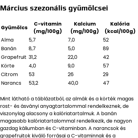
Március szezonális gyümölcsei
C-vitamin
Kalcium
Kalória
Gyümölcs
(mg/100g)
(mg/100g)
(kcal/100g)
Alma
5,7
7,0
52
Banán
8,7
5,0
89
Grapefruit
31,2
22,0
42
Körte
4,0
9,0
57
Citrom
53
26
29
Narancs
53,2
40,0
47
Mint látható a táblázatból, az almák és a körték magas
rost- és ásványi anyagtartalommal rendelkeznek, de
viszonylag alacsony a kalóriatartalmuk. A banán
magasabb kalóriatartalommal rendelkezik, de nagyon
gazdag káliumban és C-vitaminban. A narancsok és
grapefruitok kiváló forrásai a C-vitaminnak és a