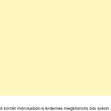
A körtét márciusban is érdemes megkóstolni, bár sokan