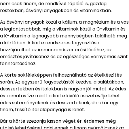
nem csak finom, de rendkívül tápláló is, gazdag
rostokban, ásványi anyagokban és vitaminokban.
Az ásványi anyagok közül a kálium, a magnézium és a vas
a legfontosabbak, míg a vitaminok közül a C-vitamin és
a K-vitamin a legnagyobb mennyiségben található meg
a körtében. A körte rendszeres fogyasztása
hozzájárulhat az immunrendszer erősítéséhez, az
emésztés javításához és az egészséges vérnyomás szint
fenntartásához.
A körte sokféleképpen felhasználható az ételkészítés
során. Az egyszerű fogyasztástól kezdve, a salátákban,
desszertekben és italokban is nagyon jól mutat. Az édes
és zamatos íze miatt a körte kiváló összetevője lehet
édes süteményeknek és desszerteknek, de akár egy
finom, frissítő ital alapanyaga is lehet.
Bár a körte szezonja lassan véget ér, érdemes még
utolsó lehetőséget adni ennek a finom gyümölcsnek az