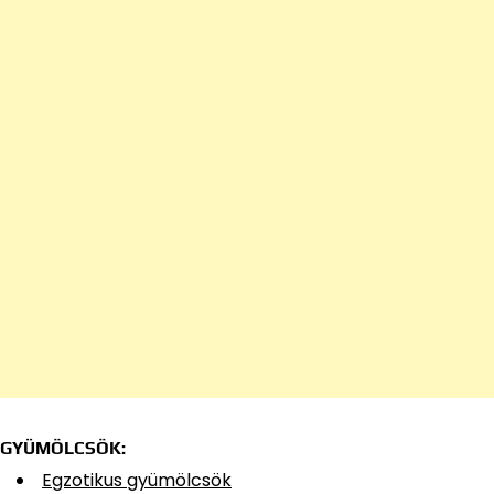
GYÜMÖLCSÖK:
Egzotikus gyümölcsök