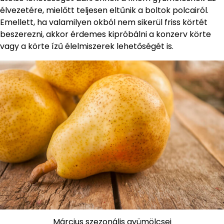
élvezetére, mielőtt teljesen eltűnik a boltok polcairól.
Emellett, ha valamilyen okból nem sikerül friss körtét
beszerezni, akkor érdemes kipróbálni a konzerv körte
vagy a körte ízű élelmiszerek lehetőségét is.
Március szezonális gyümölcsei