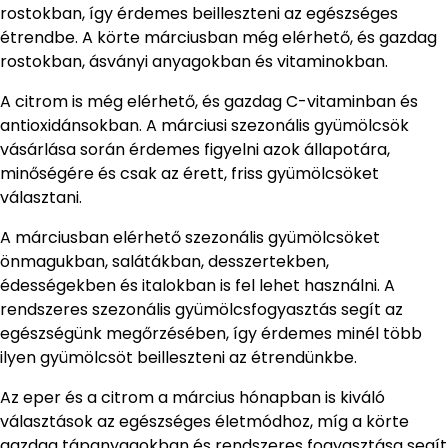
rostokban, így érdemes beilleszteni az egészséges
étrendbe. A körte márciusban még elérhető, és gazdag
rostokban, ásványi anyagokban és vitaminokban.
A citrom is még elérhető, és gazdag C-vitaminban és
antioxidánsokban. A márciusi szezonális gyümölcsök
vásárlása során érdemes figyelni azok állapotára,
minőségére és csak az érett, friss gyümölcsöket
választani.
A márciusban elérhető szezonális gyümölcsöket
önmagukban, salátákban, desszertekben,
édességekben és italokban is fel lehet használni. A
rendszeres szezonális gyümölcsfogyasztás segít az
egészségünk megőrzésében, így érdemes minél több
ilyen gyümölcsöt beilleszteni az étrendünkbe.
Az eper és a citrom a március hónapban is kiváló
választások az egészséges életmódhoz, míg a körte
gazdag tápanyagokban és rendszeres fogyasztása segít