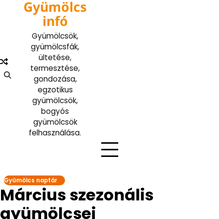
Gyümölcs
Skip
to
infó
content
Gyümölcsök,
gyümölcsfák,
ültetése,
termesztése,
gondozása,
egzotikus
gyümölcsök,
bogyós
gyümölcsök
felhasználása.
Gyümölcs naptár
Március szezonális
gyümölcsei