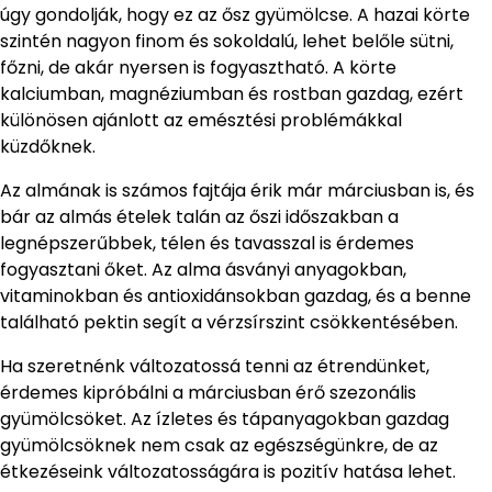
úgy gondolják, hogy ez az ősz gyümölcse. A hazai körte
szintén nagyon finom és sokoldalú, lehet belőle sütni,
főzni, de akár nyersen is fogyasztható. A körte
kalciumban, magnéziumban és rostban gazdag, ezért
különösen ajánlott az emésztési problémákkal
küzdőknek.
Az almának is számos fajtája érik már márciusban is, és
bár az almás ételek talán az őszi időszakban a
legnépszerűbbek, télen és tavasszal is érdemes
fogyasztani őket. Az alma ásványi anyagokban,
vitaminokban és antioxidánsokban gazdag, és a benne
található pektin segít a vérzsírszint csökkentésében.
Ha szeretnénk változatossá tenni az étrendünket,
érdemes kipróbálni a márciusban érő szezonális
gyümölcsöket. Az ízletes és tápanyagokban gazdag
gyümölcsöknek nem csak az egészségünkre, de az
étkezéseink változatosságára is pozitív hatása lehet.