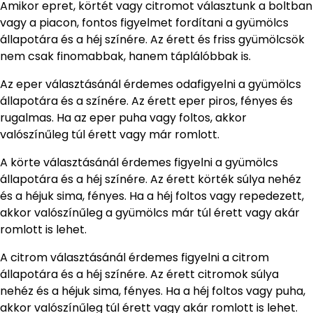
Amikor epret, körtét vagy citromot választunk a boltban
vagy a piacon, fontos figyelmet fordítani a gyümölcs
állapotára és a héj színére. Az érett és friss gyümölcsök
nem csak finomabbak, hanem táplálóbbak is.
Az eper választásánál érdemes odafigyelni a gyümölcs
állapotára és a színére. Az érett eper piros, fényes és
rugalmas. Ha az eper puha vagy foltos, akkor
valószínűleg túl érett vagy már romlott.
A körte választásánál érdemes figyelni a gyümölcs
állapotára és a héj színére. Az érett körték súlya nehéz
és a héjuk sima, fényes. Ha a héj foltos vagy repedezett,
akkor valószínűleg a gyümölcs már túl érett vagy akár
romlott is lehet.
A citrom választásánál érdemes figyelni a citrom
állapotára és a héj színére. Az érett citromok súlya
nehéz és a héjuk sima, fényes. Ha a héj foltos vagy puha,
akkor valószínűleg túl érett vagy akár romlott is lehet.