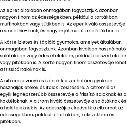
Az epret általában önmagában fogyasztjuk, azonban
nagyon finom az édességekben, például a tortákban,
muffinokban vagy sütikben is. Az eper kiváló összetevője
a smoothie-knak, és nagyon jól mutat a salátákban is.
A körte ízletes és tápláló gyümölcs, amelyet általában
önmagában fogyasztunk. Azonban kiválóan használható
salátákban vagy édes ételekben, például desszertekben
vagy pitékben is. A körte nagyon finom összetevője lehet
a frissítő italoknak is.
A citrom savanykás ízének köszönhetően gyakran
használják ételek és italok ízesítésére. A citromlé az
egyik legnépszerűbb összetevője a frissítő italoknak és a
koktéloknak. A citrom kiváló összetevője a salátáknak és
a halételeknek is. Az édesszájúak kedvelik a citromot az
édességekben, például a tortákban, kekszekben és
pitékben.