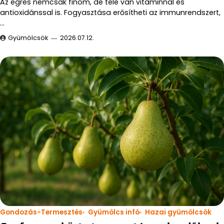
Az egres nemcsak finom, de tele van vitaminnal és
antioxidánssal is. Fogyasztása erősítheti az immunrendszert,
…
Gyümölcsök
2026.07.12.
Gondozás-Termesztés
Gyümölcs infó
Hazai gyümölcsök