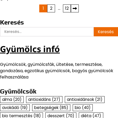
Bejegyzések
1
2
…
12
lapozása
Keresés
Keresés:
Gyümölcs infó
Gyümölcsök, gyümölcsfák, ültetése, termesztése,
gondozása, egzotikus gyümölcsök, bogyós gyümölcsök
felhasználása
Gyümölcsök
alma
(20)
antioxidáns
(27)
antioxidánsok
(21)
avokádó
(19)
betegségek
(85)
bio
(40)
bio termesztés
(18)
desszert
(70)
diéta
(47)