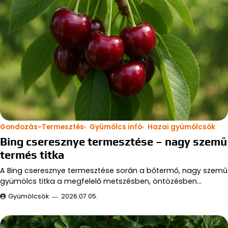
Gondozás-Termesztés
Gyümölcs infó
Hazai gyümölcsök
Bing cseresznye termesztése – nagy szemű
termés titka
A Bing cseresznye termesztése során a bőtermő, nagy szemű
gyümölcs titka a megfelelő metszésben, öntözésben…
Gyümölcsök
2026.07.05.