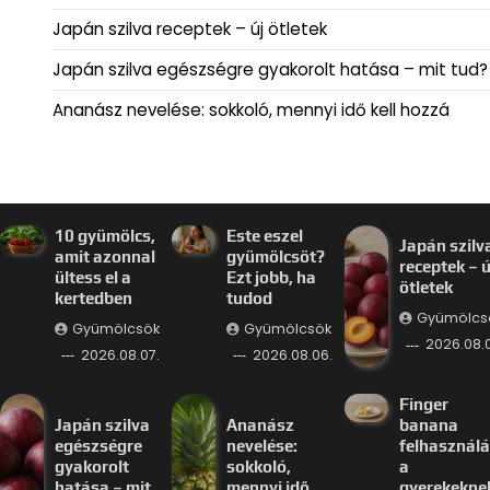
Japán szilva receptek – új ötletek
Japán szilva egészségre gyakorolt hatása – mit tud?
Ananász nevelése: sokkoló, mennyi idő kell hozzá
10 gyümölcs,
Este eszel
Japán szilv
amit azonnal
gyümölcsöt?
receptek – ú
ültess el a
Ezt jobb, ha
ötletek
kertedben
tudod
Gyümölcs
Gyümölcsök
Gyümölcsök
2026.08.
2026.08.07.
2026.08.06.
Finger
Japán szilva
Ananász
banana
egészségre
nevelése:
felhasznál
gyakorolt
sokkoló,
a
hatása – mit
mennyi idő
gyerekekne