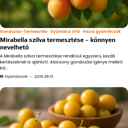
Gondozás-Termesztés
Gyümölcs infó
Hazai gyümölcsök
Mirabella szilva termesztése – könnyen
nevelhető
A Mirabella szilva termesztése rendkívül egyszerű, kezdő
kertészeknek is ajánlott. Alacsony gondozási igénye mellett
bő…
Gyümölcsök
2026.08.01.