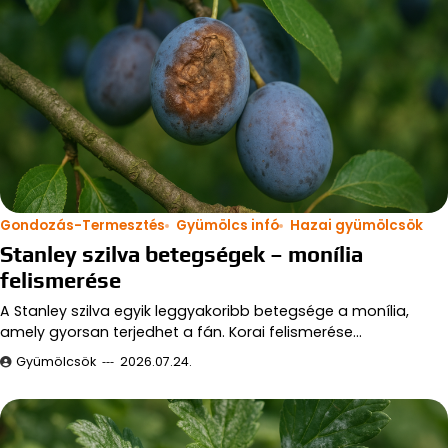
Gondozás-Termesztés
Gyümölcs infó
Hazai gyümölcsök
Stanley szilva betegségek – monília
felismerése
A Stanley szilva egyik leggyakoribb betegsége a monília,
amely gyorsan terjedhet a fán. Korai felismerése…
Gyümölcsök
2026.07.24.