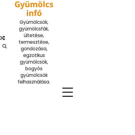
Gyümölcs
Skip
to
infó
content
Gyümölcsök,
gyümölcsfák,
ültetése,
termesztése,
gondozása,
egzotikus
gyümölcsök,
bogyós
gyümölcsök
felhasználása.