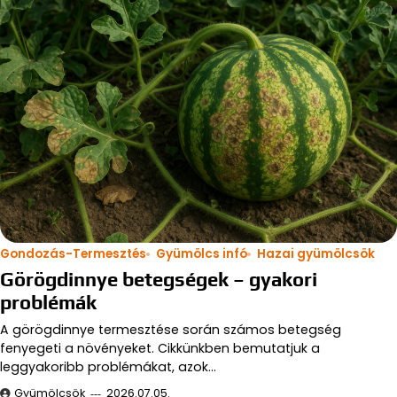
Gondozás-Termesztés
Gyümölcs infó
Hazai gyümölcsök
Görögdinnye betegségek – gyakori
problémák
A görögdinnye termesztése során számos betegség
fenyegeti a növényeket. Cikkünkben bemutatjuk a
leggyakoribb problémákat, azok…
Gyümölcsök
2026.07.05.