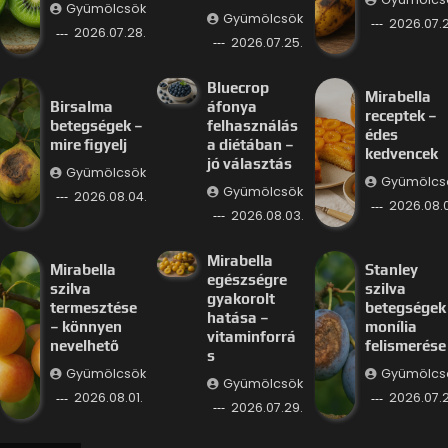
Gyümölcsök
Gyümölcsök
2026.07.2
2026.07.28.
2026.07.25.
Bluecrop
Mirabella
Birsalma
áfonya
receptek –
betegségek –
felhasználás
édes
mire figyelj
a diétában –
kedvencek
jó választás
Gyümölcsök
Gyümölcs
Gyümölcsök
2026.08.04.
2026.08.
2026.08.03.
Mirabella
Mirabella
Stanley
egészségre
szilva
szilva
gyakorolt
termesztése
betegségek
hatása –
– könnyen
monília
vitaminforrá
nevelhető
felismerése
s
Gyümölcsök
Gyümölcs
Gyümölcsök
2026.08.01.
2026.07.2
2026.07.29.