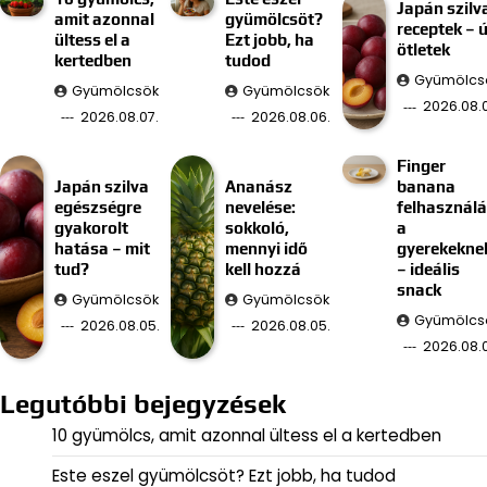
Japán szilv
amit azonnal
gyümölcsöt?
receptek – ú
ültess el a
Ezt jobb, ha
ötletek
kertedben
tudod
Gyümölcs
Gyümölcsök
Gyümölcsök
2026.08.
2026.08.07.
2026.08.06.
Finger
Japán szilva
Ananász
banana
egészségre
nevelése:
felhasznál
gyakorolt
sokkoló,
a
hatása – mit
mennyi idő
gyerekekne
tud?
kell hozzá
– ideális
snack
Gyümölcsök
Gyümölcsök
Gyümölcs
2026.08.05.
2026.08.05.
2026.08.
Legutóbbi bejegyzések
10 gyümölcs, amit azonnal ültess el a kertedben
Este eszel gyümölcsöt? Ezt jobb, ha tudod