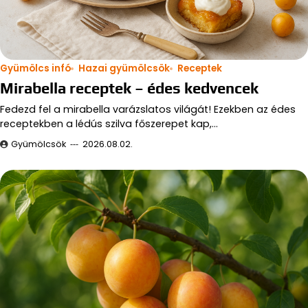
Gyümölcs infó
Hazai gyümölcsök
Receptek
Mirabella receptek – édes kedvencek
Fedezd fel a mirabella varázslatos világát! Ezekben az édes
receptekben a lédús szilva főszerepet kap,…
Gyümölcsök
2026.08.02.