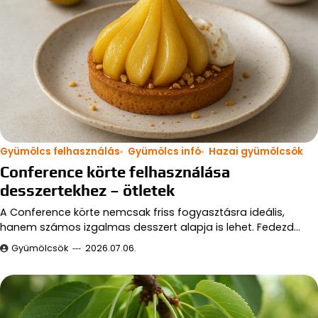
Gyümölcs felhasználás
Gyümölcs infó
Hazai gyümölcsök
Conference körte felhasználása
desszertekhez – ötletek
A Conference körte nemcsak friss fogyasztásra ideális,
hanem számos izgalmas desszert alapja is lehet. Fedezd…
Gyümölcsök
2026.07.06.