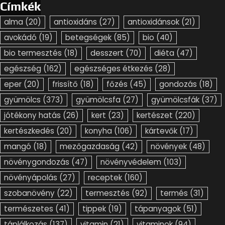
Címkék
alma
(20)
antioxidáns
(27)
antioxidánsok
(21)
avokádó
(19)
betegségek
(85)
bio
(40)
bio termesztés
(18)
desszert
(70)
diéta
(47)
egészség
(162)
egészséges étkezés
(28)
eper
(20)
frissítő
(18)
főzés
(45)
gondozás
(18)
gyümölcs
(373)
gyümölcsfa
(27)
gyümölcsfák
(37)
jótékony hatás
(26)
kert
(23)
kertészet
(220)
kertészkedés
(20)
konyha
(106)
kártevők
(17)
mangó
(18)
mezőgazdaság
(42)
növények
(48)
növénygondozás
(47)
növényvédelem
(103)
növényápolás
(27)
receptek
(160)
szobanövény
(22)
termesztés
(92)
termés
(31)
természetes
(41)
tippek
(19)
tápanyagok
(51)
táplálkozás
(137)
vitamin
(21)
vitaminok
(94)