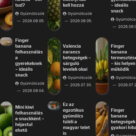
tud?
kell hozzá
– ideális
snack
Gyümölcsök
Gyümölcsök
Gyümölcs
2026.08.05.
2026.08.05.
2026.08.
Finger
banana
Valencia
Finger
felhasználás
narancs
banana
a
betegségek –
termesztés
gyerekeknek
sárguló
– kis helyen 
– ideális
levelek okai
működik
snack
Gyümölcsök
Gyümölcs
Gyümölcsök
2026.07.30.
2026.07.2
2026.08.04.
Ez az
Mini kiwi
egzotikus
Finger
felhasználás
gyümölcs
banana
a snackként –
túléli a
betegségek
héjastul
magyar telet
gyakori hib
ehető
is
Gyümölcs