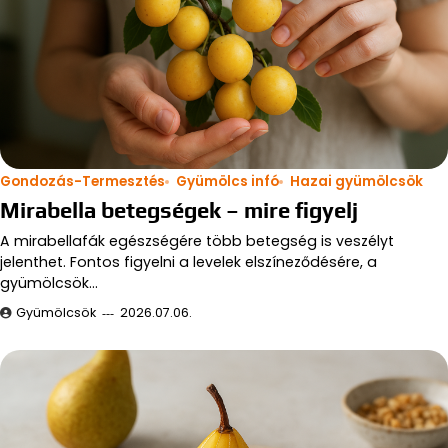
Gondozás-Termesztés
Gyümölcs infó
Hazai gyümölcsök
Mirabella betegségek – mire figyelj
A mirabellafák egészségére több betegség is veszélyt
jelenthet. Fontos figyelni a levelek elszíneződésére, a
gyümölcsök…
Gyümölcsök
2026.07.06.