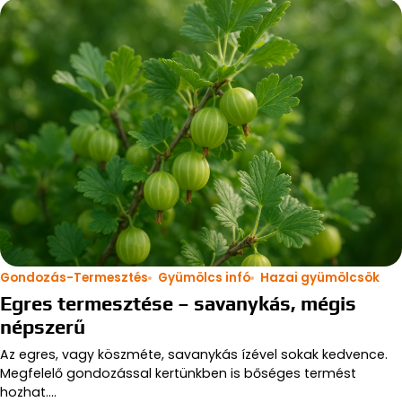
Gondozás-Termesztés
Gyümölcs infó
Hazai gyümölcsök
Egres termesztése – savanykás, mégis
népszerű
Az egres, vagy köszméte, savanykás ízével sokak kedvence.
Megfelelő gondozással kertünkben is bőséges termést
hozhat.…