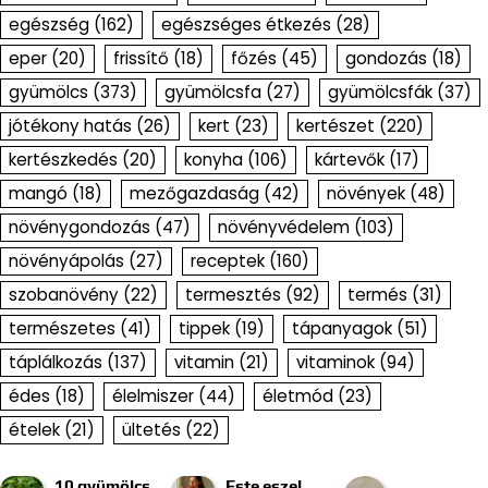
egészség
(162)
egészséges étkezés
(28)
eper
(20)
frissítő
(18)
főzés
(45)
gondozás
(18)
gyümölcs
(373)
gyümölcsfa
(27)
gyümölcsfák
(37)
jótékony hatás
(26)
kert
(23)
kertészet
(220)
kertészkedés
(20)
konyha
(106)
kártevők
(17)
mangó
(18)
mezőgazdaság
(42)
növények
(48)
növénygondozás
(47)
növényvédelem
(103)
növényápolás
(27)
receptek
(160)
szobanövény
(22)
termesztés
(92)
termés
(31)
természetes
(41)
tippek
(19)
tápanyagok
(51)
táplálkozás
(137)
vitamin
(21)
vitaminok
(94)
édes
(18)
élelmiszer
(44)
életmód
(23)
ételek
(21)
ültetés
(22)
10 gyümölcs,
Este eszel