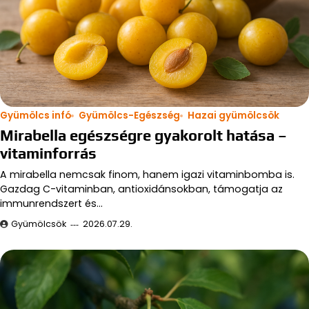
Gyümölcs infó
Gyümölcs-Egészség
Hazai gyümölcsök
Mirabella egészségre gyakorolt hatása –
vitaminforrás
A mirabella nemcsak finom, hanem igazi vitaminbomba is.
Gazdag C-vitaminban, antioxidánsokban, támogatja az
immunrendszert és…
Gyümölcsök
2026.07.29.