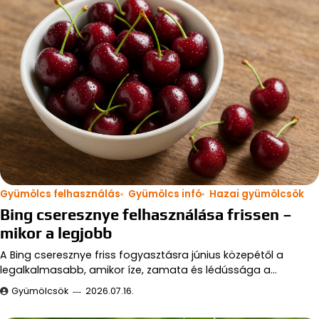
Gyümölcs felhasználás
Gyümölcs infó
Hazai gyümölcsök
Bing cseresznye felhasználása frissen –
mikor a legjobb
A Bing cseresznye friss fogyasztásra június közepétől a
legalkalmasabb, amikor íze, zamata és lédússága a…
Gyümölcsök
2026.07.16.