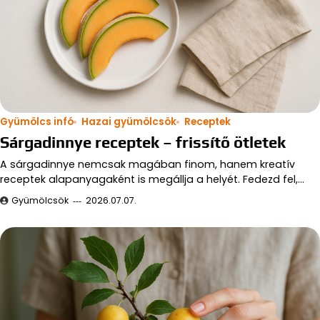
Gyümölcs infó
Hazai gyümölcsök
Receptek
Sárgadinnye receptek – frissítő ötletek
A sárgadinnye nemcsak magában finom, hanem kreatív
receptek alapanyagaként is megállja a helyét. Fedezd fel,…
Gyümölcsök
2026.07.07.