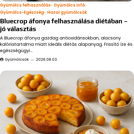
Gyümölcs felhasználás
Gyümölcs infó
Gyümölcs-Egészség
Hazai gyümölcsök
Bluecrop áfonya felhasználása diétában –
jó választás
A Bluecrop áfonya gazdag antioxidánsokban, alacsony
kalóriatartalma miatt ideális diétás alapanyag. Frissítő íze és
egészségügyi…
Gyümölcsök
2026.08.03.