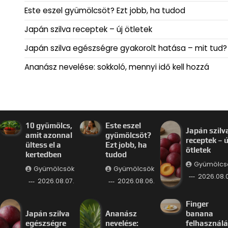
Este eszel gyümölcsöt? Ezt jobb, ha tudod
Japán szilva receptek – új ötletek
Japán szilva egészségre gyakorolt hatása – mit tud?
Ananász nevelése: sokkoló, mennyi idő kell hozzá
10 gyümölcs,
Este eszel
Japán szilv
amit azonnal
gyümölcsöt?
receptek – ú
ültess el a
Ezt jobb, ha
ötletek
kertedben
tudod
Gyümölcs
Gyümölcsök
Gyümölcsök
2026.08.
2026.08.07.
2026.08.06.
Finger
Japán szilva
Ananász
banana
egészségre
nevelése:
felhasznál