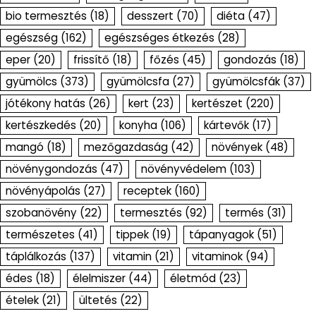
bio termesztés
(18)
desszert
(70)
diéta
(47)
egészség
(162)
egészséges étkezés
(28)
eper
(20)
frissítő
(18)
főzés
(45)
gondozás
(18)
gyümölcs
(373)
gyümölcsfa
(27)
gyümölcsfák
(37)
jótékony hatás
(26)
kert
(23)
kertészet
(220)
kertészkedés
(20)
konyha
(106)
kártevők
(17)
mangó
(18)
mezőgazdaság
(42)
növények
(48)
növénygondozás
(47)
növényvédelem
(103)
növényápolás
(27)
receptek
(160)
szobanövény
(22)
termesztés
(92)
termés
(31)
természetes
(41)
tippek
(19)
tápanyagok
(51)
táplálkozás
(137)
vitamin
(21)
vitaminok
(94)
édes
(18)
élelmiszer
(44)
életmód
(23)
ételek
(21)
ültetés
(22)