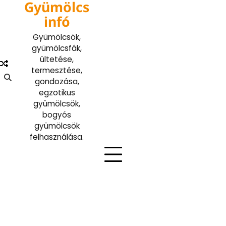
Gyümölcs
Skip
to
infó
content
Gyümölcsök,
gyümölcsfák,
ültetése,
termesztése,
gondozása,
egzotikus
gyümölcsök,
bogyós
gyümölcsök
felhasználása.