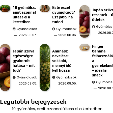
10 gyümölcs,
Este eszel
Japán szilv
amit azonnal
gyümölcsöt?
receptek – ú
ültess el a
Ezt jobb, ha
ötletek
kertedben
tudod
Gyümölcs
Gyümölcsök
Gyümölcsök
2026.08.
2026.08.07.
2026.08.06.
Finger
Japán szilva
Ananász
banana
egészségre
nevelése:
felhasznál
gyakorolt
sokkoló,
a
hatása – mit
mennyi idő
gyerekekne
tud?
kell hozzá
– ideális
snack
Gyümölcsök
Gyümölcsök
Gyümölcs
2026.08.05.
2026.08.05.
2026.08.
Legutóbbi bejegyzések
10 gyümölcs, amit azonnal ültess el a kertedben