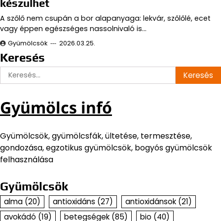
készülhet
A szőlő nem csupán a bor alapanyaga: lekvár, szőlőlé, ecet
vagy éppen egészséges nassolnivaló is…
Gyümölcsök
2026.03.25.
Keresés
Keresés:
Gyümölcs infó
Gyümölcsök, gyümölcsfák, ültetése, termesztése,
gondozása, egzotikus gyümölcsök, bogyós gyümölcsök
felhasználása
Gyümölcsök
alma
(20)
antioxidáns
(27)
antioxidánsok
(21)
avokádó
(19)
betegségek
(85)
bio
(40)