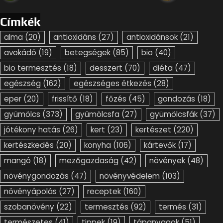
Címkék
alma
(20)
antioxidáns
(27)
antioxidánsok
(21)
avokádó
(19)
betegségek
(85)
bio
(40)
bio termesztés
(18)
desszert
(70)
diéta
(47)
egészség
(162)
egészséges étkezés
(28)
eper
(20)
frissítő
(18)
főzés
(45)
gondozás
(18)
gyümölcs
(373)
gyümölcsfa
(27)
gyümölcsfák
(37)
jótékony hatás
(26)
kert
(23)
kertészet
(220)
kertészkedés
(20)
konyha
(106)
kártevők
(17)
mangó
(18)
mezőgazdaság
(42)
növények
(48)
növénygondozás
(47)
növényvédelem
(103)
növényápolás
(27)
receptek
(160)
szobanövény
(22)
termesztés
(92)
termés
(31)
természetes
(41)
tippek
(19)
tápanyagok
(51)