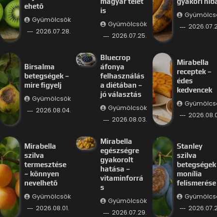
magyar telet
gyakori hib
ehető
is
Gyümölcs
Gyümölcsök
Gyümölcsök
2026.07.2
2026.07.28.
2026.07.25.
Bluecrop
Mirabella
Birsalma
áfonya
receptek –
betegségek –
felhasználás
édes
mire figyelj
a diétában –
kedvencek
jó választás
Gyümölcsök
Gyümölcs
Gyümölcsök
2026.08.04.
2026.08.
2026.08.03.
Mirabella
Mirabella
Stanley
egészségre
szilva
szilva
gyakorolt
termesztése
betegségek
hatása –
– könnyen
monília
vitaminforrá
nevelhető
felismerése
s
Gyümölcsök
Gyümölcs
Gyümölcsök
2026.08.01.
2026.07.2
2026.07.29.