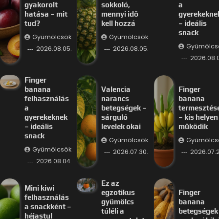
gyakorolt
sokkoló,
a
hatása – mit
mennyi idő
gyerekekne
tud?
kell hozzá
– ideális
snack
Gyümölcsök
Gyümölcsök
Gyümölcs
2026.08.05.
2026.08.05.
2026.08.
Finger
banana
Valencia
Finger
felhasználás
narancs
banana
a
betegségek –
termesztés
gyerekeknek
sárguló
– kis helyen 
– ideális
levelek okai
működik
snack
Gyümölcsök
Gyümölcs
Gyümölcsök
2026.07.30.
2026.07.2
2026.08.04.
Ez az
Mini kiwi
egzotikus
Finger
felhasználás
gyümölcs
banana
a snackként –
túléli a
betegségek
héjastul