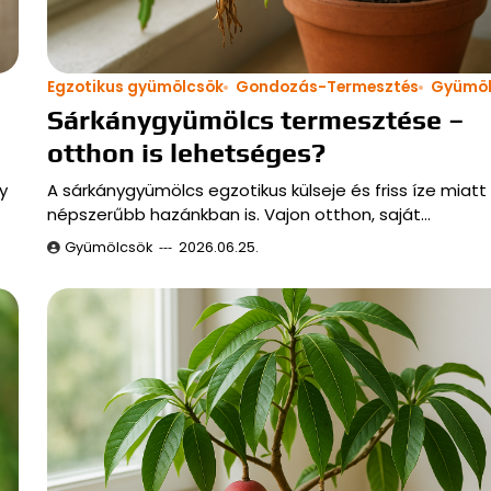
Egzotikus gyümölcsök
Gondozás-Termesztés
Gyümöl
Sárkánygyümölcs termesztése –
otthon is lehetséges?
y
A sárkánygyümölcs egzotikus külseje és friss íze miatt
népszerűbb hazánkban is. Vajon otthon, saját…
Gyümölcsök
2026.06.25.