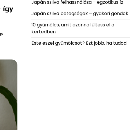
Japán szilva felhasználása – egzotikus íz
 így
Japán szilva betegségek – gyakori gondok
10 gyümölcs, amit azonnal ültess el a
kertedben
gy
Este eszel gyümölcsöt? Ezt jobb, ha tudod