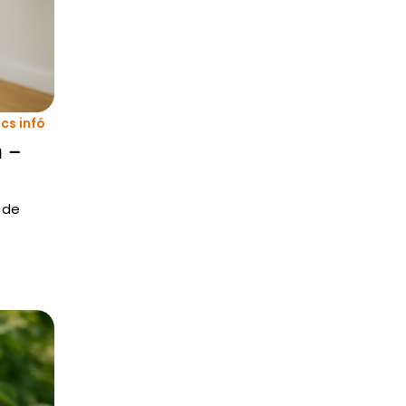
cs infó
 –
 de