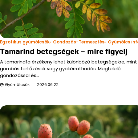
Egzotikus gyümölcsök
Gondozás-Termesztés
Gyümölcs inf
Tamarind betegségek – mire figyelj
A tamarindfa érzékeny lehet különböző betegségekre, mint
gombás fertőzések vagy gyökérrothadás. Megfelelő
gondozással és…
Gyümölcsök
2026.06.22.