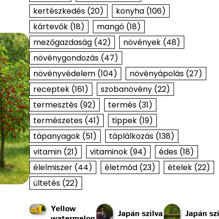
kertészkedés
(20)
konyha
(106)
kártevők
(18)
mangó
(18)
mezőgazdaság
(42)
növények
(48)
növénygondozás
(47)
növényvédelem
(104)
növényápolás
(27)
receptek
(161)
szobanövény
(22)
termesztés
(92)
termés
(31)
természetes
(41)
tippek
(19)
tápanyagok
(51)
táplálkozás
(138)
vitamin
(21)
vitaminok
(94)
édes
(18)
élelmiszer
(44)
életmód
(23)
ételek
(22)
ültetés
(22)
Yellow
Japán szilva
Japán szi
watermelon