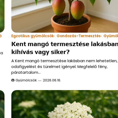
ó
Egzotikus gyümölcsök
Gondozás-Termesztés
Gyümöl
Kent mangó termesztése lakásban
kihívás vagy siker?
 a
A Kent mangó termesztése lakásban nem lehetetlen,
odafigyelést és türelmet igényel. Megfelelő fény,
páratartalom…
Gyümölcsök
2026.06.16.