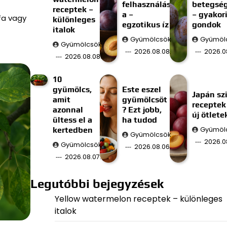
felhasználás
betegsé
receptek –
a –
– gyakor
fa vagy
különleges
egzotikus íz
gondok
italok
Gyümölcsök
Gyümöl
Gyümölcsök
2026.08.08.
2026.0
2026.08.08.
10
gyümölcs,
Este eszel
Japán szi
amit
gyümölcsöt
receptek
azonnal
? Ezt jobb,
új ötlete
ültess el a
ha tudod
kertedben
Gyümöl
Gyümölcsök
2026.0
Gyümölcsök
2026.08.06.
2026.08.07.
Legutóbbi bejegyzések
Yellow watermelon receptek – különleges
italok