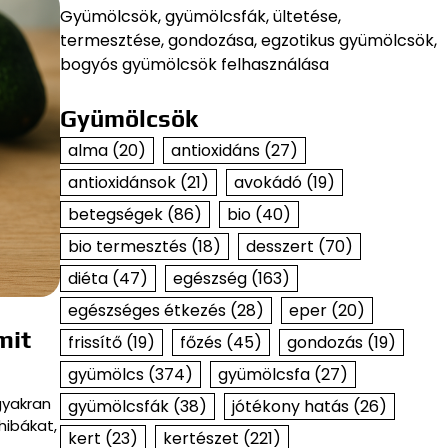
Gyümölcsök, gyümölcsfák, ültetése,
termesztése, gondozása, egzotikus gyümölcsök,
bogyós gyümölcsök felhasználása
Gyümölcsök
alma
(20)
antioxidáns
(27)
antioxidánsok
(21)
avokádó
(19)
betegségek
(86)
bio
(40)
bio termesztés
(18)
desszert
(70)
diéta
(47)
egészség
(163)
egészséges étkezés
(28)
eper
(20)
mit
frissítő
(19)
főzés
(45)
gondozás
(19)
gyümölcs
(374)
gyümölcsfa
(27)
gyakran
gyümölcsfák
(38)
jótékony hatás
(26)
hibákat,
kert
(23)
kertészet
(221)