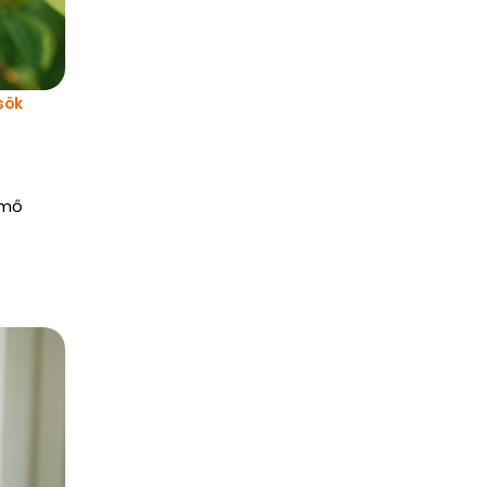
sök
rmő