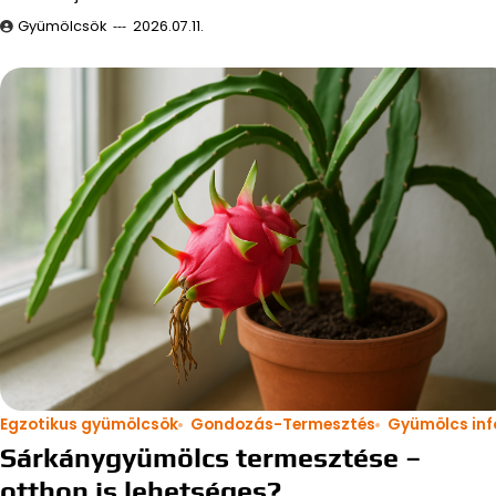
Gyümölcsök
2026.07.11.
Egzotikus gyümölcsök
Gondozás-Termesztés
Gyümölcs inf
Sárkánygyümölcs termesztése –
otthon is lehetséges?