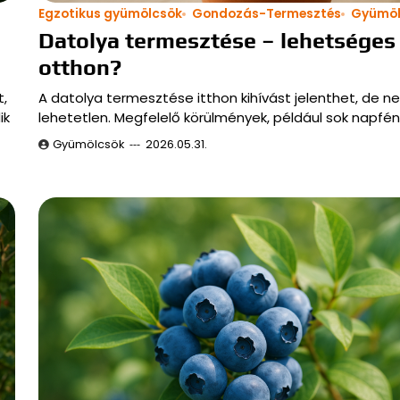
Egzotikus gyümölcsök
Gondozás-Termesztés
Gyümöl
Datolya termesztése – lehetséges
otthon?
,
A datolya termesztése itthon kihívást jelenthet, de n
ik
lehetetlen. Megfelelő körülmények, például sok napfé
Gyümölcsök
2026.05.31.