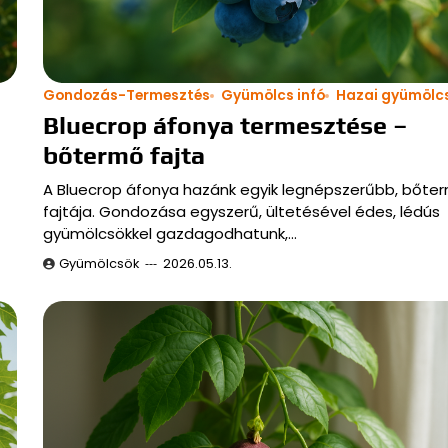
Gondozás-Termesztés
Gyümölcs infó
Hazai gyümölc
Bluecrop áfonya termesztése –
bőtermő fajta
A Bluecrop áfonya hazánk egyik legnépszerűbb, bőte
fajtája. Gondozása egyszerű, ültetésével édes, lédús
gyümölcsökkel gazdagodhatunk,…
Gyümölcsök
2026.05.13.