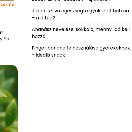
cs infó
Japán szilva egészségre gyakorolt hatása
– mit tud?
Ananász nevelése: sokkoló, mennyi idő kell
em
hozzá
ny és…
Finger banana felhasználása gyerekeknek
– ideális snack