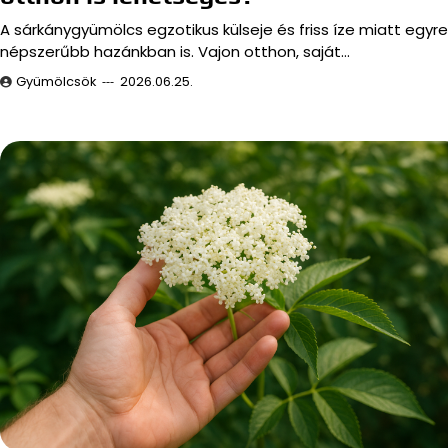
A sárkánygyümölcs egzotikus külseje és friss íze miatt egyre
népszerűbb hazánkban is. Vajon otthon, saját…
Gyümölcsök
2026.06.25.