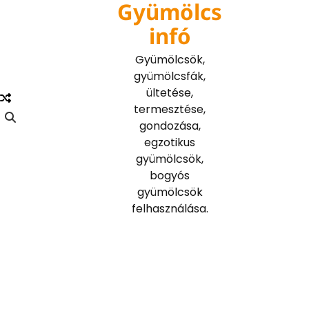
Gyümölcs
Skip
to
infó
content
Gyümölcsök,
gyümölcsfák,
ültetése,
termesztése,
gondozása,
egzotikus
gyümölcsök,
bogyós
gyümölcsök
felhasználása.