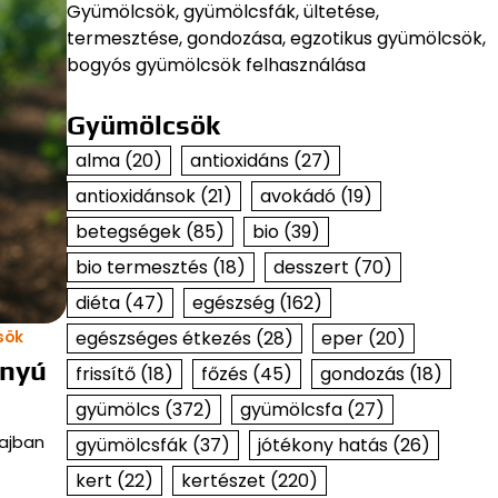
Gyümölcsök, gyümölcsfák, ültetése,
termesztése, gondozása, egzotikus gyümölcsök,
bogyós gyümölcsök felhasználása
Gyümölcsök
alma
(20)
antioxidáns
(27)
antioxidánsok
(21)
avokádó
(19)
betegségek
(85)
bio
(39)
bio termesztés
(18)
desszert
(70)
diéta
(47)
egészség
(162)
egészséges étkezés
(28)
eper
(20)
sök
anyú
frissítő
(18)
főzés
(45)
gondozás
(18)
gyümölcs
(372)
gyümölcsfa
(27)
lajban
gyümölcsfák
(37)
jótékony hatás
(26)
kert
(22)
kertészet
(220)