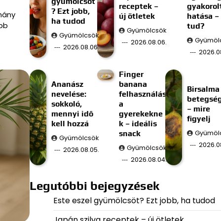
gyümölcsöt
receptek –
gyakorol
? Ezt jobb,
hány
új ötletek
hatása –
ha tudod
bb
tud?
Gyümölcsök
Gyümölcsök
Gyümöl
2026.08.06.
2026.08.06.
2026.0
Finger
Ananász
banana
Birsalma
nevelése:
felhasználás
betegsé
sokkoló,
a
– mire
mennyi idő
gyerekekne
figyelj
kell hozzá
k – ideális
snack
Gyümöl
Gyümölcsök
2026.0
Gyümölcsök
2026.08.05.
2026.08.04.
Legutóbbi bejegyzések
Este eszel gyümölcsöt? Ezt jobb, ha tudod
Japán szilva receptek – új ötletek