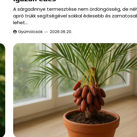
A sárgadinnye termesztése nem ördöngösség, de né
apró trükk segítségével sokkal édesebb és zamatosa
lehet…
Gyümölcsök
2026.06.20.