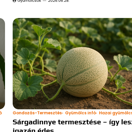
Gyümölcsök
2026.06.28.
ó
Gondozás-Termesztés
Gyümölcs infó
Hazai gyümölc
Sárgadinnye termesztése – így les
igazán édes