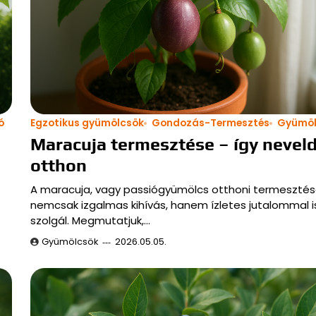
ó
Egzotikus gyümölcsök
Gondozás-Termesztés
Gyümöl
Maracuja termesztése – így nevel
otthon
A maracuja, vagy passiógyümölcs otthoni termeszté
nemcsak izgalmas kihívás, hanem ízletes jutalommal i
szolgál. Megmutatjuk,…
Gyümölcsök
2026.05.05.