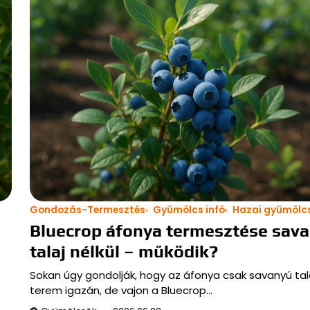
Gondozás-Termesztés
Gyümölcs infó
Hazai gyümölc
Bluecrop áfonya termesztése sav
talaj nélkül – működik?
Sokan úgy gondolják, hogy az áfonya csak savanyú ta
terem igazán, de vajon a Bluecrop…