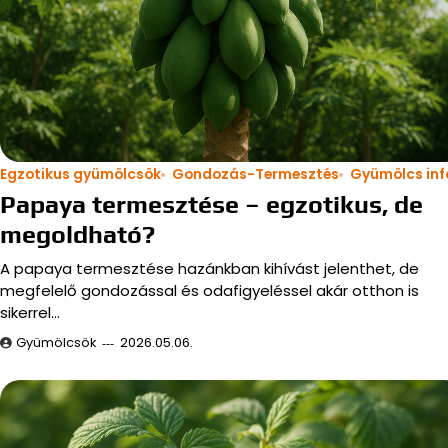
Egzotikus gyümölcsök
Gondozás-Termesztés
Gyümölcs inf
Papaya termesztése – egzotikus, de
megoldható?
A papaya termesztése hazánkban kihívást jelenthet, de
megfelelő gondozással és odafigyeléssel akár otthon is
sikerrel…
Gyümölcsök
2026.05.06.