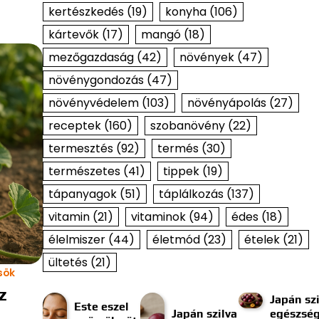
kertészkedés
(19)
konyha
(106)
kártevők
(17)
mangó
(18)
mezőgazdaság
(42)
növények
(47)
növénygondozás
(47)
növényvédelem
(103)
növényápolás
(27)
receptek
(160)
szobanövény
(22)
termesztés
(92)
termés
(30)
természetes
(41)
tippek
(19)
tápanyagok
(51)
táplálkozás
(137)
vitamin
(21)
vitaminok
(94)
édes
(18)
élelmiszer
(44)
életmód
(23)
ételek
(21)
ültetés
(21)
sök
z
Japán szi
Este eszel
Japán szilva
egészség