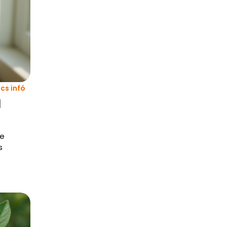
cs infó
d
se
s