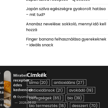
Japán szilva egészségre gyakorolt hatása
– mit tud?
Ananász nevelése: sokkoló, mennyi idő kell
hozzá
Finger banana felhasználása gyerekeknek
– ideális snack
p
Címkék
Mirabella
receptek –
alma
(20)
antioxidáns
(27)
álás
édes
an –
kedvencek
antioxidánsok
(21)
avokádó
(19)
ztás
Gyümölcsök
betegségek
(85)
bio
(39)
csök
2026.08.02.
8.03.
bio termesztés
(18)
desszert
(70)