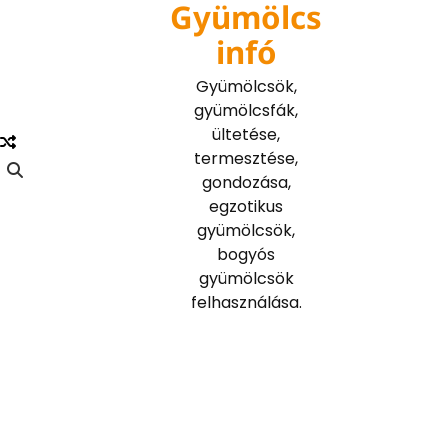
Gyümölcs
Skip
to
infó
content
Gyümölcsök,
gyümölcsfák,
ültetése,
termesztése,
gondozása,
egzotikus
gyümölcsök,
bogyós
gyümölcsök
felhasználása.