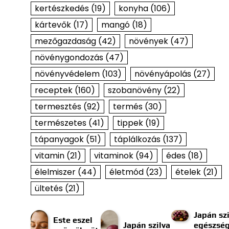
kertészkedés
(19)
konyha
(106)
kártevők
(17)
mangó
(18)
mezőgazdaság
(42)
növények
(47)
növénygondozás
(47)
növényvédelem
(103)
növényápolás
(27)
receptek
(160)
szobanövény
(22)
termesztés
(92)
termés
(30)
természetes
(41)
tippek
(19)
tápanyagok
(51)
táplálkozás
(137)
vitamin
(21)
vitaminok
(94)
édes
(18)
élelmiszer
(44)
életmód
(23)
ételek
(21)
ültetés
(21)
Japán szi
Este eszel
Japán szilva
egészség