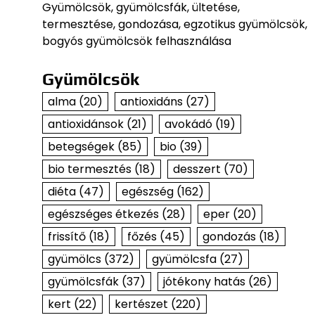
Gyümölcsök, gyümölcsfák, ültetése,
termesztése, gondozása, egzotikus gyümölcsök,
bogyós gyümölcsök felhasználása
Gyümölcsök
alma
(20)
antioxidáns
(27)
antioxidánsok
(21)
avokádó
(19)
betegségek
(85)
bio
(39)
bio termesztés
(18)
desszert
(70)
diéta
(47)
egészség
(162)
egészséges étkezés
(28)
eper
(20)
frissítő
(18)
főzés
(45)
gondozás
(18)
gyümölcs
(372)
gyümölcsfa
(27)
gyümölcsfák
(37)
jótékony hatás
(26)
kert
(22)
kertészet
(220)