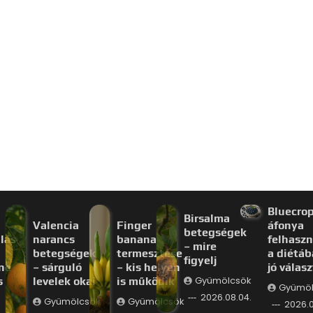
Bluecro
Birsalma
Valencia
Finger
áfonya
betegségek
lás
narancs
banana
felhaszn
– mire
betegségek
termesztése
a diétáb
figyelj
ne
– sárguló
– kis helyen
jó válas
s
levelek okai
is működik
Gyümölcsök
Gyümöl
2026.08.04.
Gyümölcsök
Gyümölcsök
2026.0