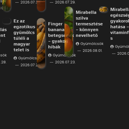
sök
2026.07.30.
2026.07.29.
.04.
Mirabell
Mirabella
egészsé
szilva
Ez az
gyakorol
Finger
termesztése
egzotikus
hatása –
lás
banana
– könnyen
gyümölcs
vitaminf
ént
betegségek
nevelhető
túléli a
s
l
– gyakori
magyar
Gyümölcsök
hibák
Gyümöl
telet is
2026.08.01.
2026.0
sök
Gyümölcsök
Gyümölcsök
.28.
2026.07.23.
2026.07.25.