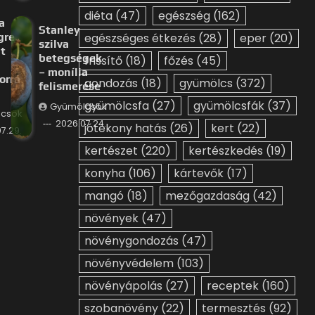
diéta
(47)
egészség
(162)
a
Stanley
gre
egészséges étkezés
(28)
eper
(20)
szilva
t
betegségek
frissítő
(18)
főzés
(45)
– monília
orrá
gondozás
(18)
gyümölcs
(372)
felismerése
gyümölcsfa
(27)
gyümölcsfák
(37)
Gyümölcsök
csök
2026.07.24.
jótékony hatás
(26)
kert
(22)
7.29.
kertészet
(220)
kertészkedés
(19)
konyha
(106)
kártevők
(17)
mangó
(18)
mezőgazdaság
(42)
növények
(47)
növénygondozás
(47)
növényvédelem
(103)
növényápolás
(27)
receptek
(160)
szobanövény
(22)
termesztés
(92)