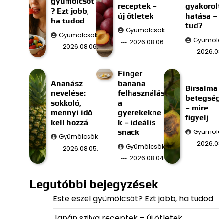
gyümölcsöt
receptek –
gyakorol
? Ezt jobb,
új ötletek
hatása –
ha tudod
tud?
Gyümölcsök
Gyümölcsök
Gyümöl
2026.08.06.
2026.08.06.
2026.0
Finger
Ananász
banana
Birsalma
nevelése:
felhasználás
betegsé
sokkoló,
a
– mire
mennyi idő
gyerekekne
figyelj
kell hozzá
k – ideális
snack
Gyümöl
Gyümölcsök
2026.0
Gyümölcsök
2026.08.05.
2026.08.04.
Legutóbbi bejegyzések
Este eszel gyümölcsöt? Ezt jobb, ha tudod
Japán szilva receptek – új ötletek