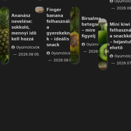
Gyümölc
2026.08
Finger
Ananász
banana
Birsalma
nevelése:
felhasználás
betegségek
Mini kiwi
sokkoló,
a
– mire
felhaszná
mennyi idő
gyerekekne
figyelj
a snackk
kell hozzá
k – ideális
– héjastu
snack
Gyümölcsök
Gyümölcsök
ehető
2026.08.04.
Gyümölcsök
2026.08.05.
Gyümölc
2026.08.04.
2026.07