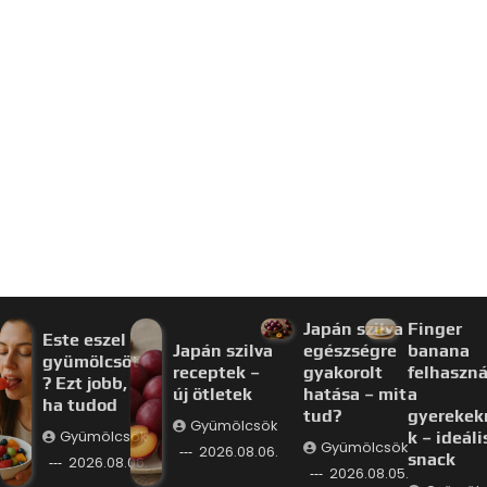
Japán szilva
Finger
Este eszel
Japán szilva
egészségre
banana
gyümölcsöt
receptek –
gyakorolt
felhaszná
? Ezt jobb,
új ötletek
hatása – mit
a
ha tudod
tud?
gyerekek
Gyümölcsök
Gyümölcsök
k – ideáli
Gyümölcsök
2026.08.06.
snack
2026.08.06.
2026.08.05.