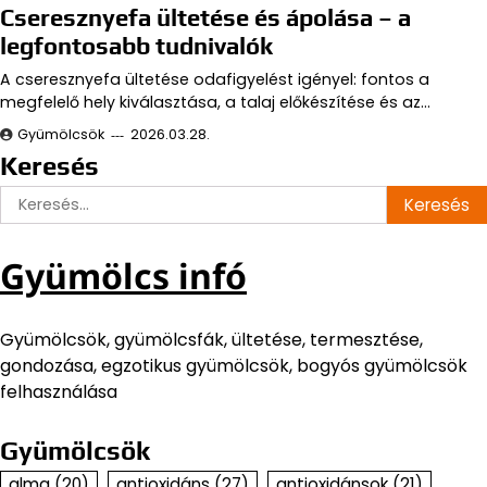
Cseresznyefa ültetése és ápolása – a
legfontosabb tudnivalók
A cseresznyefa ültetése odafigyelést igényel: fontos a
megfelelő hely kiválasztása, a talaj előkészítése és az…
Gyümölcsök
2026.03.28.
Keresés
Keresés:
Gyümölcs infó
Gyümölcsök, gyümölcsfák, ültetése, termesztése,
gondozása, egzotikus gyümölcsök, bogyós gyümölcsök
felhasználása
Gyümölcsök
alma
(20)
antioxidáns
(27)
antioxidánsok
(21)