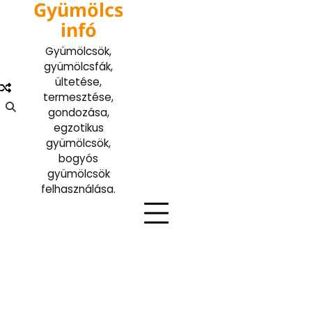
Gyümölcs
Skip
to
infó
content
Gyümölcsök,
gyümölcsfák,
ültetése,
termesztése,
gondozása,
egzotikus
gyümölcsök,
bogyós
gyümölcsök
felhasználása.