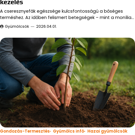
kezelés
A cseresznyefák egészsége kulcsfontosságú a bőséges
terméshez. Az időben felismert betegségek – mint a monília…
Gyümölcsök
2026.04.01.
Gondozás-Termesztés
Gyümölcs infó
Hazai gyümölcsök