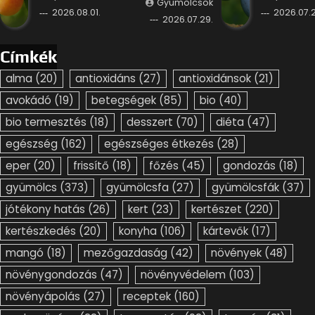
Gyümölcsök
2026.08.01.
2026.07.2
2026.07.29.
Címkék
alma
(20)
antioxidáns
(27)
antioxidánsok
(21)
avokádó
(19)
betegségek
(85)
bio
(40)
bio termesztés
(18)
desszert
(70)
diéta
(47)
egészség
(162)
egészséges étkezés
(28)
eper
(20)
frissítő
(18)
főzés
(45)
gondozás
(18)
gyümölcs
(373)
gyümölcsfa
(27)
gyümölcsfák
(37)
jótékony hatás
(26)
kert
(23)
kertészet
(220)
kertészkedés
(20)
konyha
(106)
kártevők
(17)
mangó
(18)
mezőgazdaság
(42)
növények
(48)
növénygondozás
(47)
növényvédelem
(103)
növényápolás
(27)
receptek
(160)