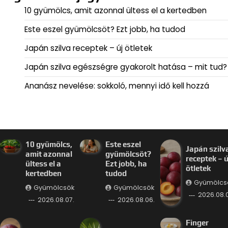
10 gyümölcs, amit azonnal ültess el a kertedben
Este eszel gyümölcsöt? Ezt jobb, ha tudod
Japán szilva receptek – új ötletek
Japán szilva egészségre gyakorolt hatása – mit tud?
Ananász nevelése: sokkoló, mennyi idő kell hozzá
10 gyümölcs,
Este eszel
Japán szilv
amit azonnal
gyümölcsöt?
receptek – ú
ültess el a
Ezt jobb, ha
ötletek
kertedben
tudod
Gyümölcs
Gyümölcsök
Gyümölcsök
2026.08.
2026.08.07.
2026.08.06.
Finger