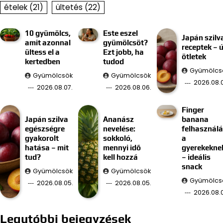
ételek
(21)
ültetés
(22)
10 gyümölcs,
Este eszel
Japán szilv
amit azonnal
gyümölcsöt?
receptek – ú
ültess el a
Ezt jobb, ha
ötletek
kertedben
tudod
Gyümölcs
Gyümölcsök
Gyümölcsök
2026.08.
2026.08.07.
2026.08.06.
Finger
Japán szilva
Ananász
banana
egészségre
nevelése:
felhasznál
gyakorolt
sokkoló,
a
hatása – mit
mennyi idő
gyerekekne
tud?
kell hozzá
– ideális
snack
Gyümölcsök
Gyümölcsök
Gyümölcs
2026.08.05.
2026.08.05.
2026.08.
Legutóbbi bejegyzések