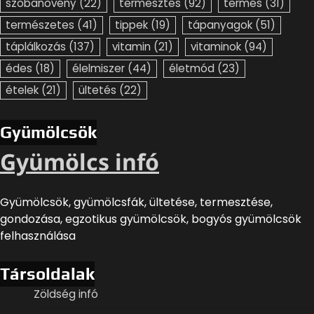
szobanövény
(22)
termesztés
(92)
termés
(31)
természetes
(41)
tippek
(19)
tápanyagok
(51)
táplálkozás
(137)
vitamin
(21)
vitaminok
(94)
édes
(18)
élelmiszer
(44)
életmód
(23)
ételek
(21)
ültetés
(22)
Gyümölcsök
Gyümölcs infó
Gyümölcsök, gyümölcsfák, ültetése, termesztése,
gondozása, egzotikus gyümölcsök, bogyós gyümölcsök
felhasználása
Társoldalak
Zöldség infó