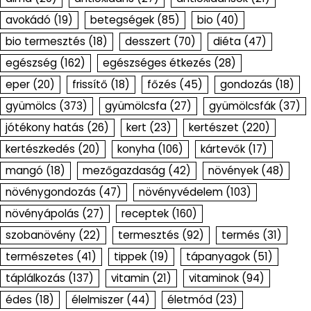
avokádó
(19)
betegségek
(85)
bio
(40)
bio termesztés
(18)
desszert
(70)
diéta
(47)
egészség
(162)
egészséges étkezés
(28)
eper
(20)
frissítő
(18)
főzés
(45)
gondozás
(18)
gyümölcs
(373)
gyümölcsfa
(27)
gyümölcsfák
(37)
jótékony hatás
(26)
kert
(23)
kertészet
(220)
kertészkedés
(20)
konyha
(106)
kártevők
(17)
mangó
(18)
mezőgazdaság
(42)
növények
(48)
növénygondozás
(47)
növényvédelem
(103)
növényápolás
(27)
receptek
(160)
szobanövény
(22)
termesztés
(92)
termés
(31)
természetes
(41)
tippek
(19)
tápanyagok
(51)
táplálkozás
(137)
vitamin
(21)
vitaminok
(94)
édes
(18)
élelmiszer
(44)
életmód
(23)