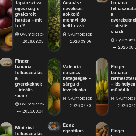
Japán szilva
Ananász
banana
egészségre
nevelése:
felhasznál
gyakorolt
sokkoló,
a
hatása – mit
mennyi idő
gyerekekne
tud?
kell hozzá
– ideális
snack
Gyümölcsök
Gyümölcsök
Gyümölcs
2026.08.05.
2026.08.05.
2026.08.
Finger
banana
Valencia
Finger
felhasználás
narancs
banana
a
betegségek –
termesztés
gyerekeknek
sárguló
– kis helyen 
– ideális
levelek okai
működik
snack
Gyümölcsök
Gyümölcs
Gyümölcsök
2026.07.30.
2026.07.2
2026.08.04.
Ez az
Mini kiwi
egzotikus
Finger
felhasználás