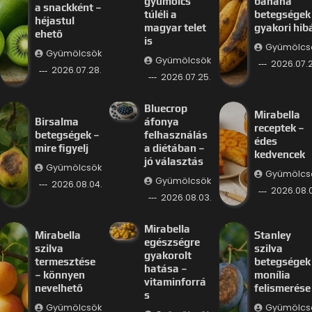
gyümölcs
banana
a snackként –
túléli a
betegségek
héjastul
magyar telet
gyakori hib
ehető
is
Gyümölcs
Gyümölcsök
Gyümölcsök
2026.07.2
2026.07.28.
2026.07.25.
Bluecrop
Mirabella
Birsalma
áfonya
receptek –
betegségek –
felhasználás
édes
mire figyelj
a diétában –
kedvencek
jó választás
Gyümölcsök
Gyümölcs
Gyümölcsök
2026.08.04.
2026.08.
2026.08.03.
Mirabella
Mirabella
Stanley
egészségre
szilva
szilva
gyakorolt
termesztése
betegségek
hatása –
– könnyen
monília
vitaminforrá
nevelhető
felismerése
s
Gyümölcsök
Gyümölcs