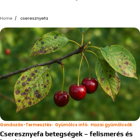
Home
cseresznyefa
Gondozás-Termesztés
Gyümölcs infó
Hazai gyümölcsök
Cseresznyefa betegségek – felismerés és