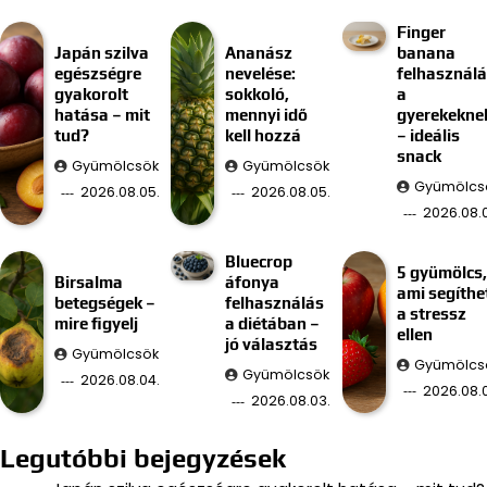
Finger
Japán szilva
Ananász
banana
egészségre
nevelése:
felhasznál
gyakorolt
sokkoló,
a
hatása – mit
mennyi idő
gyerekekne
tud?
kell hozzá
– ideális
snack
Gyümölcsök
Gyümölcsök
Gyümölcs
2026.08.05.
2026.08.05.
2026.08.
Bluecrop
5 gyümölcs,
Birsalma
áfonya
ami segíthe
betegségek –
felhasználás
a stressz
mire figyelj
a diétában –
ellen
jó választás
Gyümölcsök
Gyümölcs
Gyümölcsök
2026.08.04.
2026.08.
2026.08.03.
Legutóbbi bejegyzések