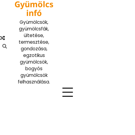
Gyümölcs
Skip
to
infó
content
Gyümölcsök,
gyümölcsfák,
ültetése,
termesztése,
gondozása,
egzotikus
gyümölcsök,
bogyós
gyümölcsök
felhasználása.