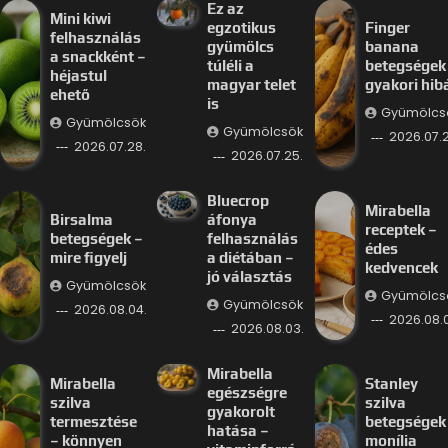
Ez az
Mini kiwi
egzotikus
Finger
felhasználás
gyümölcs
banana
a snackként –
túléli a
betegségek
héjastul
magyar telet
gyakori hib
ehető
is
Gyümölcs
Gyümölcsök
Gyümölcsök
2026.07.2
2026.07.28.
2026.07.25.
Bluecrop
Mirabella
Birsalma
áfonya
receptek –
betegségek –
felhasználás
édes
mire figyelj
a diétában –
kedvencek
jó választás
Gyümölcsök
Gyümölcs
Gyümölcsök
2026.08.04.
2026.08.
2026.08.03.
Mirabella
Mirabella
Stanley
egészségre
szilva
szilva
gyakorolt
termesztése
betegségek
hatása –
– könnyen
monília