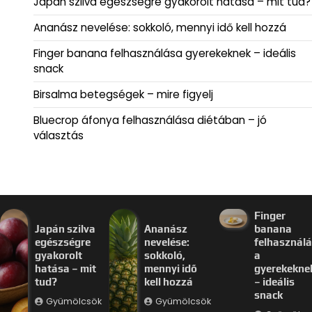
Japán szilva egészségre gyakorolt hatása – mit tud?
Ananász nevelése: sokkoló, mennyi idő kell hozzá
Finger banana felhasználása gyerekeknek – ideális
snack
Birsalma betegségek – mire figyelj
Bluecrop áfonya felhasználása diétában – jó
választás
Finger
Japán szilva
Ananász
banana
egészségre
nevelése:
felhasznál
gyakorolt
sokkoló,
a
hatása – mit
mennyi idő
gyerekekne
tud?
kell hozzá
– ideális
snack
Gyümölcsök
Gyümölcsök