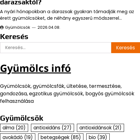
darazsaktól?
A nyári hónapokban a darazsak gyakran támadják meg az
érett gyümölcsöket, de néhány egyszerű módszerrel…
Gyümölcsök
2026.04.08.
Keresés
Keresés:
Gyümölcs infó
Gyümölcsök, gyümölcsfák, ültetése, termesztése,
gondozása, egzotikus gyümölcsök, bogyós gyümölcsök
felhasználása
Gyümölcsök
alma
(20)
antioxidáns
(27)
antioxidánsok
(21)
avokádó
(19)
betegségek
(85)
bio
(39)