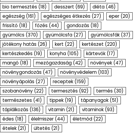
bio termesztés
(18)
desszert
(69)
diéta
(46)
egészség
(161)
egészséges étkezés
(27)
eper
(20)
frissítő
(18)
főzés
(44)
gondozás
(18)
gyümölcs
(370)
gyümölcsfa
(27)
gyümölcsfák
(37)
jótékony hatás
(26)
kert
(22)
kertészet
(220)
kertészkedés
(19)
konyha
(105)
kártevők
(17)
mangó
(18)
mezőgazdaság
(42)
növények
(47)
növénygondozás
(47)
növényvédelem
(103)
növényápolás
(27)
receptek
(159)
szobanövény
(22)
termesztés
(92)
termés
(30)
természetes
(41)
tippek
(19)
tápanyagok
(51)
táplálkozás
(136)
vitamin
(21)
vitaminok
(93)
édes
(18)
élelmiszer
(44)
életmód
(22)
ételek
(21)
ültetés
(21)