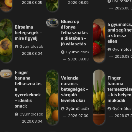
Gyümölcs
2026.08.05.
2026.08.05.
2026.08.
Bluecrop
5 gyümölcs,
Birsalma
áfonya
ami segíthe
betegségek –
felhasználás
a stressz
mire figyelj
a diétában –
ellen
jó választás
Gyümölcsök
Gyümölcs
Gyümölcsök
2026.08.04.
2026.08.
2026.08.03.
Finger
banana
Valencia
Finger
felhasználás
narancs
banana
a
betegségek –
termesztés
gyerekeknek
sárguló
– kis helyen 
– ideális
levelek okai
működik
snack
Gyümölcsök
Gyümölcs
Gyümölcsök
2026.07.30.
2026.07.2
2026.08.04.