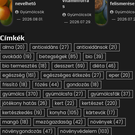
vitaminforrá
nevelhető
felismerése
s
Gyümölcsök
Gyümölcs
Gyümölcsök
2026.08.01.
2026.07.2
2026.07.29.
Címkék
alma
(20)
antioxidáns
(27)
antioxidánsok
(21)
avokádó
(19)
betegségek
(85)
bio
(39)
bio termesztés
(18)
desszert
(69)
diéta
(46)
egészség
(161)
egészséges étkezés
(27)
eper
(20)
frissítő
(18)
főzés
(44)
gondozás
(18)
gyümölcs
(370)
gyümölcsfa
(27)
gyümölcsfák
(37)
jótékony hatás
(26)
kert
(22)
kertészet
(220)
kertészkedés
(19)
konyha
(105)
kártevők
(17)
mangó
(18)
mezőgazdaság
(42)
növények
(47)
növénygondozás
(47)
növényvédelem
(103)