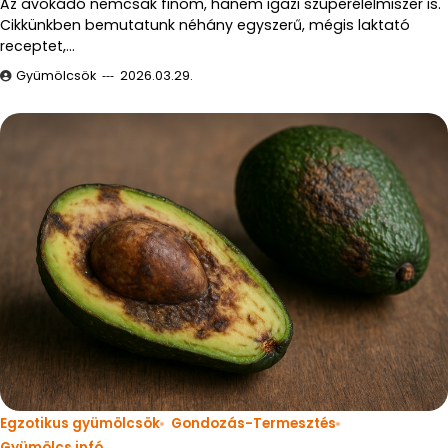
Az avokádó nemcsak finom, hanem igazi szuperélelmiszer is.
Cikkünkben bemutatunk néhány egyszerű, mégis laktató
receptet,…
Gyümölcsök
2026.03.29.
Egzotikus gyümölcsök
Gondozás-Termesztés
Gyümölcs infó