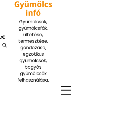
Gyümölcs
Skip
to
infó
content
Gyümölcsök,
gyümölcsfák,
ültetése,
termesztése,
gondozása,
egzotikus
gyümölcsök,
bogyós
gyümölcsök
felhasználása.