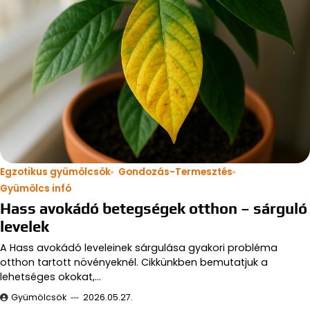
Egzotikus gyümölcsök
Gondozás-Termesztés
Gyümölcs infó
Hass avokádó betegségek otthon – sárguló
levelek
A Hass avokádó leveleinek sárgulása gyakori probléma
otthon tartott növényeknél. Cikkünkben bemutatjuk a
lehetséges okokat,…
Gyümölcsök
2026.05.27.