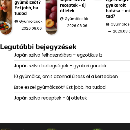
gyümölcsöt?
receptek – új
gyakorolt
Ezt jobb, ha
ötletek
hatása – mi
tudod
tud?
Gyümölcsök
Gyümölcsök
Gyümölcs
2026.08.06.
2026.08.06.
2026.08.
Legutóbbi bejegyzések
Japán szilva felhasználása – egzotikus íz
Japán szilva betegségek – gyakori gondok
10 gyümölcs, amit azonnal ültess el a kertedben
Este eszel gyümölcsöt? Ezt jobb, ha tudod
Japán szilva receptek – új ötletek