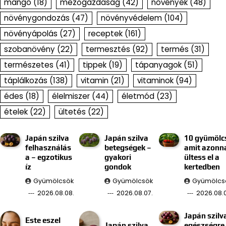
mangó
(18)
mezőgazdaság
(42)
növények
(48)
növénygondozás
(47)
növényvédelem
(104)
növényápolás
(27)
receptek
(161)
szobanövény
(22)
termesztés
(92)
termés
(31)
természetes
(41)
tippek
(19)
tápanyagok
(51)
táplálkozás
(138)
vitamin
(21)
vitaminok
(94)
édes
(18)
élelmiszer
(44)
életmód
(23)
ételek
(22)
ültetés
(22)
Japán szilva
Japán szilva
10 gyümölc
felhasználás
betegségek –
amit azonn
a – egzotikus
gyakori
ültess el a
íz
gondok
kertedben
Gyümölcsök
Gyümölcsök
Gyümölcs
2026.08.08.
2026.08.07.
2026.08.0
Japán szilv
Este eszel
Japán szilva
egészségre