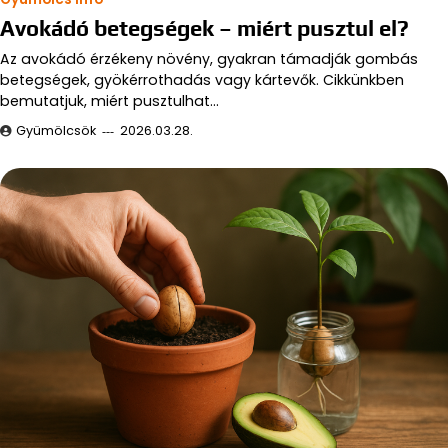
Avokádó betegségek – miért pusztul el?
Az avokádó érzékeny növény, gyakran támadják gombás
betegségek, gyökérrothadás vagy kártevők. Cikkünkben
bemutatjuk, miért pusztulhat…
Gyümölcsök
2026.03.28.