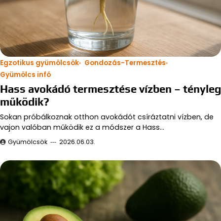
Egzotikus gyümölcsök
Gondozás-Termesztés
Gyümölcs infó
Hass avokádó termesztése vízben – tényleg
működik?
Sokan próbálkoznak otthon avokádót csíráztatni vízben, de
vajon valóban működik ez a módszer a Hass…
Gyümölcsök
2026.06.03.