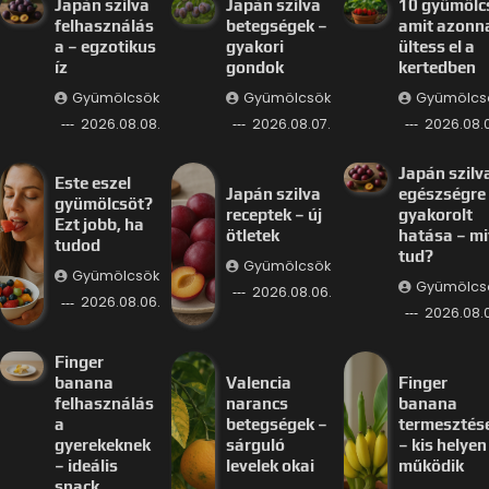
Japán szilva
Japán szilva
10 gyümölc
felhasználás
betegségek –
amit azonn
a – egzotikus
gyakori
ültess el a
íz
gondok
kertedben
Gyümölcsök
Gyümölcsök
Gyümölcs
2026.08.08.
2026.08.07.
2026.08.0
Japán szilv
Este eszel
Japán szilva
egészségre
gyümölcsöt?
receptek – új
gyakorolt
Ezt jobb, ha
ötletek
hatása – mi
tudod
tud?
Gyümölcsök
Gyümölcsök
Gyümölcs
2026.08.06.
2026.08.06.
2026.08.
Finger
banana
Valencia
Finger
felhasználás
narancs
banana
a
betegségek –
termesztés
gyerekeknek
sárguló
– kis helyen 
– ideális
levelek okai
működik
snack