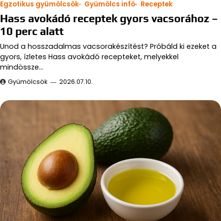
Egzotikus gyümölcsök
Gyümölcs infó
Receptek
Hass avokádó receptek gyors vacsorához –
10 perc alatt
Unod a hosszadalmas vacsorakészítést? Próbáld ki ezeket a
gyors, ízletes Hass avokádó recepteket, melyekkel
mindössze…
Gyümölcsök
2026.07.10.