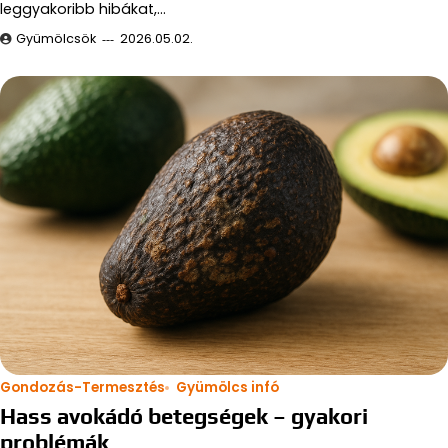
leggyakoribb hibákat,…
Gyümölcsök
2026.05.02.
Gondozás-Termesztés
Gyümölcs infó
Hass avokádó betegségek – gyakori
problémák