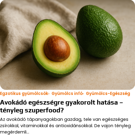
Egzotikus gyümölcsök
Gyümölcs infó
Gyümölcs-Egészség
Avokádó egészségre gyakorolt hatása –
tényleg szuperfood?
Az avokádó tápanyagokban gazdag, tele van egészséges
zsírokkal, vitaminokkal és antioxidánsokkal. De vajon tényleg
megérdemli…