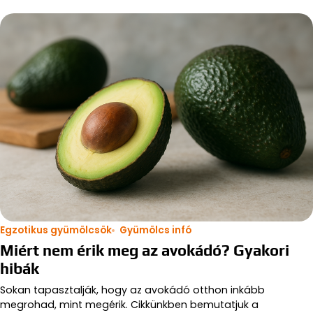
Egzotikus gyümölcsök
Gyümölcs infó
Miért nem érik meg az avokádó? Gyakori
hibák
Sokan tapasztalják, hogy az avokádó otthon inkább
megrohad, mint megérik. Cikkünkben bemutatjuk a