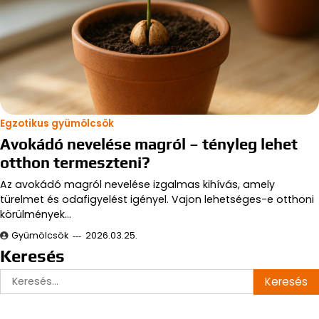
Egzotikus gyümölcsök
Avokádó nevelése magról – tényleg lehet
otthon termeszteni?
Az avokádó magról nevelése izgalmas kihívás, amely
türelmet és odafigyelést igényel. Vajon lehetséges-e otthoni
körülmények…
Gyümölcsök
2026.03.25.
Keresés
Keresés: