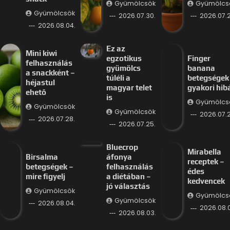
Gyümölcsök
Gyümölcs
Gyümölcsök
2026.07.30.
2026.07.2
2026.08.04.
Ez az
Mini kiwi
egzotikus
Finger
felhasználás
gyümölcs
banana
a snackként –
túléli a
betegségek
héjastul
magyar telet
gyakori hib
ehető
is
Gyümölcs
Gyümölcsök
Gyümölcsök
2026.07.2
2026.07.28.
2026.07.25.
Bluecrop
Mirabella
Birsalma
áfonya
receptek –
betegségek –
felhasználás
édes
mire figyelj
a diétában –
kedvencek
jó választás
Gyümölcsök
Gyümölcs
Gyümölcsök
2026.08.04.
2026.08.
2026.08.03.