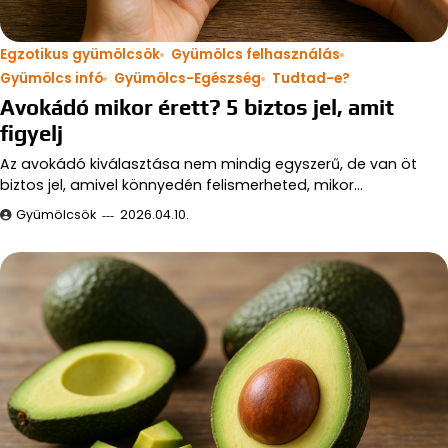
Egzotikus gyümölcsök
Gyümölcs felhasználás
Gyümölcs infó
Gyümölcs-Egészség
Tudtad-e?
Avokádó mikor érett? 5 biztos jel, amit
figyelj
Az avokádó kiválasztása nem mindig egyszerű, de van öt
biztos jel, amivel könnyedén felismerheted, mikor…
Gyümölcsök
2026.04.10.