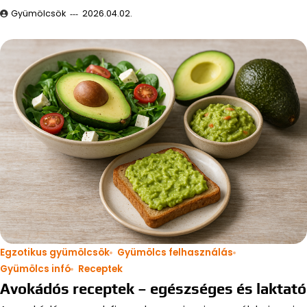
Gyümölcsök
2026.04.02.
Egzotikus gyümölcsök
Gyümölcs felhasználás
Gyümölcs infó
Receptek
Avokádós receptek – egészséges és laktató