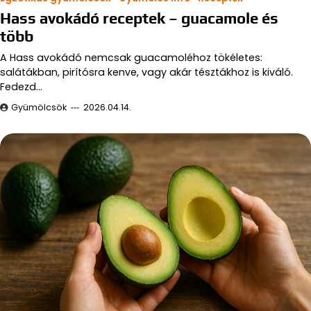
Hass avokádó receptek – guacamole és
több
A Hass avokádó nemcsak guacamoléhoz tökéletes:
salátákban, pirítósra kenve, vagy akár tésztákhoz is kiváló.
Fedezd…
Gyümölcsök
2026.04.14.