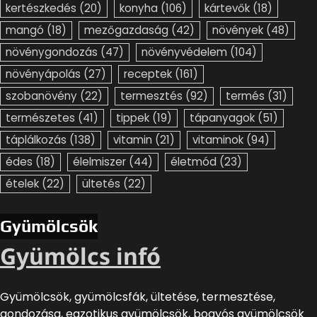
kertészkedés
(20)
konyha
(106)
kártevők
(18)
mangó
(18)
mezőgazdaság
(42)
növények
(48)
növénygondozás
(47)
növényvédelem
(104)
növényápolás
(27)
receptek
(161)
szobanövény
(22)
termesztés
(92)
termés
(31)
természetes
(41)
tippek
(19)
tápanyagok
(51)
táplálkozás
(138)
vitamin
(21)
vitaminok
(94)
édes
(18)
élelmiszer
(44)
életmód
(23)
ételek
(22)
ültetés
(22)
Gyümölcsök
Gyümölcs infó
Gyümölcsök, gyümölcsfák, ültetése, termesztése,
gondozása, egzotikus gyümölcsök, bogyós gyümölcsök