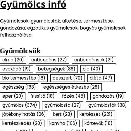
Gyümölcs infó
Gyümölcsök, gyümölcsfák, ültetése, termesztése,
gondozása, egzotikus gyümölcsök, bogyós gyümölcsök
felhasználása
Gyümölcsök
alma
(20)
antioxidáns
(27)
antioxidánsok
(21)
avokádó
(19)
betegségek
(86)
bio
(40)
bio termesztés
(18)
desszert
(70)
diéta
(47)
egészség
(163)
egészséges étkezés
(28)
eper
(20)
frissítő
(18)
főzés
(45)
gondozás
(19)
gyümölcs
(374)
gyümölcsfa
(27)
gyümölcsfák
(38)
jótékony hatás
(26)
kert
(23)
kertészet
(221)
kertészkedés
(20)
konyha
(106)
kártevők
(18)