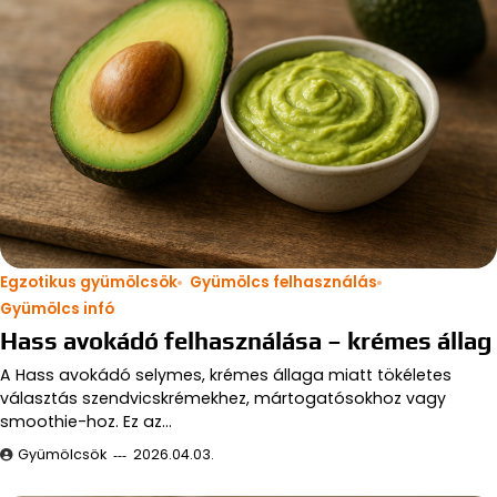
Egzotikus gyümölcsök
Gyümölcs felhasználás
Gyümölcs infó
Hass avokádó felhasználása – krémes állag
A Hass avokádó selymes, krémes állaga miatt tökéletes
választás szendvicskrémekhez, mártogatósokhoz vagy
smoothie-hoz. Ez az…
Gyümölcsök
2026.04.03.