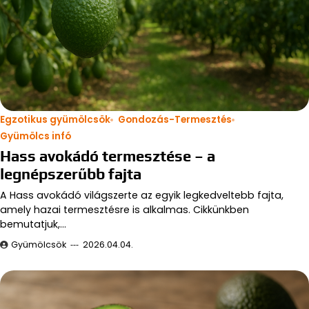
Egzotikus gyümölcsök
Gondozás-Termesztés
Gyümölcs infó
Hass avokádó termesztése – a
legnépszerűbb fajta
A Hass avokádó világszerte az egyik legkedveltebb fajta,
amely hazai termesztésre is alkalmas. Cikkünkben
bemutatjuk,…
Gyümölcsök
2026.04.04.