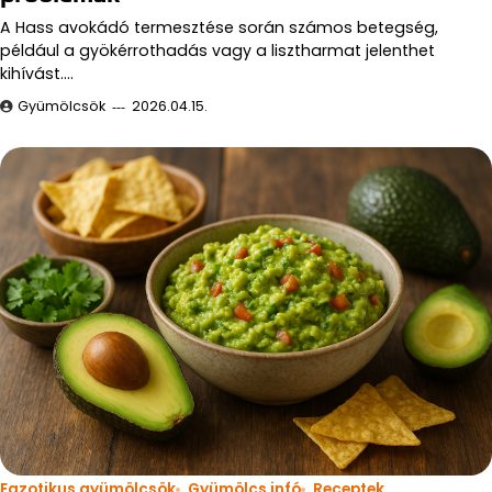
A Hass avokádó termesztése során számos betegség,
például a gyökérrothadás vagy a lisztharmat jelenthet
kihívást.…
Gyümölcsök
2026.04.15.
Egzotikus gyümölcsök
Gyümölcs infó
Receptek