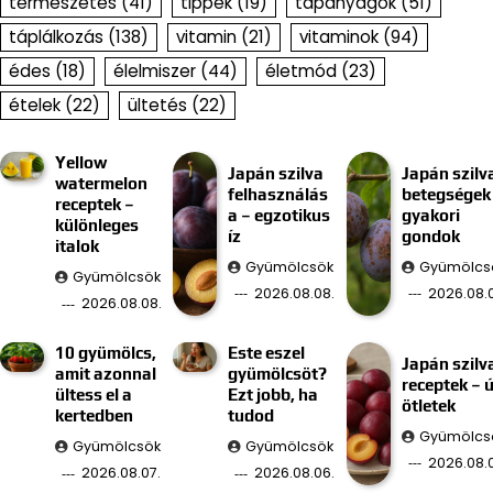
természetes
(41)
tippek
(19)
tápanyagok
(51)
táplálkozás
(138)
vitamin
(21)
vitaminok
(94)
édes
(18)
élelmiszer
(44)
életmód
(23)
ételek
(22)
ültetés
(22)
Yellow
Japán szilva
Japán szilv
watermelon
felhasználás
betegségek
receptek –
a – egzotikus
gyakori
különleges
íz
gondok
italok
Gyümölcsök
Gyümölcs
Gyümölcsök
2026.08.08.
2026.08.0
2026.08.08.
10 gyümölcs,
Este eszel
Japán szilv
amit azonnal
gyümölcsöt?
receptek – ú
ültess el a
Ezt jobb, ha
ötletek
kertedben
tudod
Gyümölcs
Gyümölcsök
Gyümölcsök
2026.08.
2026.08.07.
2026.08.06.