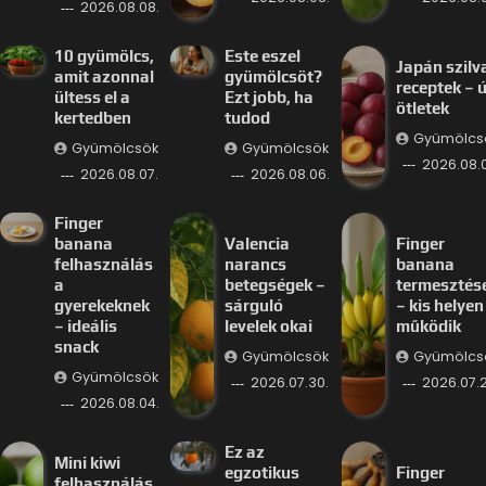
2026.08.08.
10 gyümölcs,
Este eszel
Japán szilv
amit azonnal
gyümölcsöt?
receptek – ú
ültess el a
Ezt jobb, ha
ötletek
kertedben
tudod
Gyümölcs
Gyümölcsök
Gyümölcsök
2026.08.
2026.08.07.
2026.08.06.
Finger
banana
Valencia
Finger
felhasználás
narancs
banana
a
betegségek –
termesztés
gyerekeknek
sárguló
– kis helyen 
– ideális
levelek okai
működik
snack
Gyümölcsök
Gyümölcs
Gyümölcsök
2026.07.30.
2026.07.2
2026.08.04.
Ez az
Mini kiwi
egzotikus
Finger
felhasználás