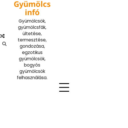
Gyümölcs
Skip
to
infó
content
Gyümölcsök,
gyümölcsfák,
ültetése,
termesztése,
gondozása,
egzotikus
gyümölcsök,
bogyós
gyümölcsök
felhasználása.