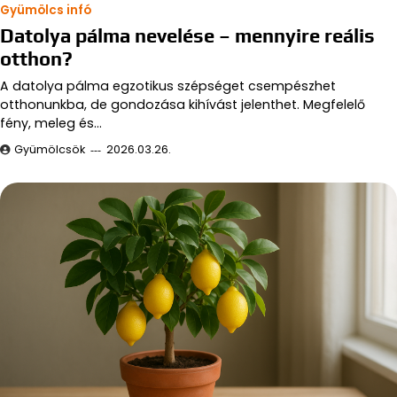
Gyümölcs infó
Datolya pálma nevelése – mennyire reális
otthon?
A datolya pálma egzotikus szépséget csempészhet
otthonunkba, de gondozása kihívást jelenthet. Megfelelő
fény, meleg és…
Gyümölcsök
2026.03.26.