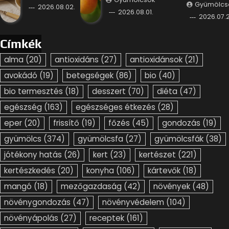
Gyümölcs
2026.08.02.
2026.08.01.
2026.07.2
Címkék
alma
(20)
antioxidáns
(27)
antioxidánsok
(21)
avokádó
(19)
betegségek
(86)
bio
(40)
bio termesztés
(18)
desszert
(70)
diéta
(47)
egészség
(163)
egészséges étkezés
(28)
eper
(20)
frissítő
(19)
főzés
(45)
gondozás
(19)
gyümölcs
(374)
gyümölcsfa
(27)
gyümölcsfák
(38)
jótékony hatás
(26)
kert
(23)
kertészet
(221)
kertészkedés
(20)
konyha
(106)
kártevők
(18)
mangó
(18)
mezőgazdaság
(42)
növények
(48)
növénygondozás
(47)
növényvédelem
(104)
növényápolás
(27)
receptek
(161)