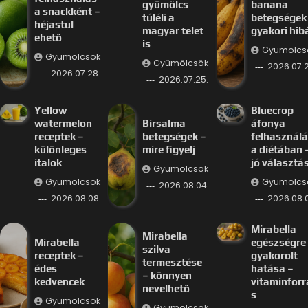
gyümölcs
banana
a snackként –
túléli a
betegségek
héjastul
magyar telet
gyakori hib
ehető
is
Gyümölcs
Gyümölcsök
Gyümölcsök
2026.07.2
2026.07.28.
2026.07.25.
Yellow
Bluecrop
watermelon
Birsalma
áfonya
receptek –
betegségek –
felhasznál
különleges
mire figyelj
a diétában 
italok
jó választá
Gyümölcsök
Gyümölcsök
Gyümölcs
2026.08.04.
2026.08.08.
2026.08.
Mirabella
Mirabella
Mirabella
egészségre
szilva
receptek –
gyakorolt
termesztése
édes
hatása –
– könnyen
kedvencek
vitaminforr
nevelhető
s
Gyümölcsök
Gyümölcsök