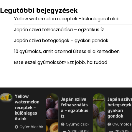
Legutóbbi bejegyzések
Yellow watermelon receptek – különleges italok
Japán szilva felhasználása – egzotikus íz
Japán szilva betegségek – gyakori gondok
10 gyümölcs, amit azonnal ültess el a kertedben
Este eszel gyümölcsöt? Ezt jobb, ha tudod
Yellow
Japán szilva
Japán szilv
watermelon
felhasználás
betegségek
receptek –
a – egzotikus
gyakori
különleges
íz
gondok
italok
Gyümölcsök
Gyümölcs
Gyümölcsök
2026.08.08.
2026.08.0