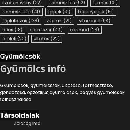
szobanövény
(22)
termesztés
(92)
termés
(31)
természetes
(41)
tippek
(19)
tápanyagok
(51)
táplálkozás
(138)
vitamin
(21)
vitaminok
(94)
édes
(18)
élelmiszer
(44)
életmód
(23)
ételek
(22)
ültetés
(22)
Gyümölcsök
Gyümölcs infó
Gyümölcsök, gyümölcsfák, ültetése, termesztése,
gondozása, egzotikus gyümölcsök, bogyós gyümölcsök
felhasználása
Társoldalak
Zöldség infó