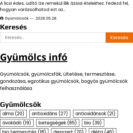
A licsi édes, üdítő íze remekül illik ázsiai ételekhez. Fedezd fel,
hogyan varázsolhatod ezt az…
Gyümölcsök
2026.05.28.
Keresés
Keresés:
Gyümölcs infó
Gyümölcsök, gyümölcsfák, ültetése, termesztése,
gondozása, egzotikus gyümölcsök, bogyós gyümölcsök
felhasználása
Gyümölcsök
alma
(20)
antioxidáns
(27)
antioxidánsok
(21)
avokádó
(19)
betegségek
(85)
bio
(39)
bio termesztés
(18)
desszert
(70)
diéta
(46)