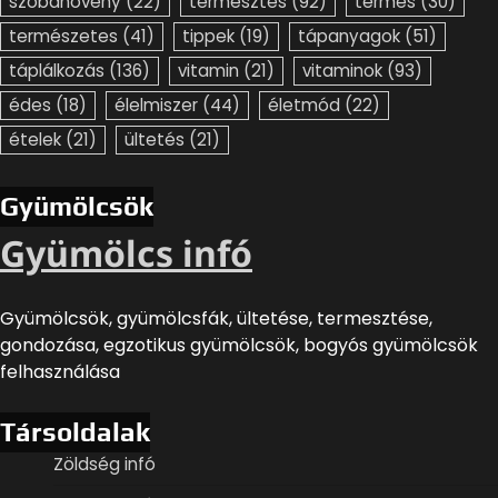
szobanövény
(22)
termesztés
(92)
termés
(30)
természetes
(41)
tippek
(19)
tápanyagok
(51)
táplálkozás
(136)
vitamin
(21)
vitaminok
(93)
édes
(18)
élelmiszer
(44)
életmód
(22)
ételek
(21)
ültetés
(21)
Gyümölcsök
Gyümölcs infó
Gyümölcsök, gyümölcsfák, ültetése, termesztése,
gondozása, egzotikus gyümölcsök, bogyós gyümölcsök
felhasználása
Társoldalak
Zöldség infó