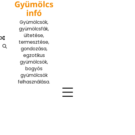
Gyümölcs
Skip
to
infó
content
Gyümölcsök,
gyümölcsfák,
ültetése,
termesztése,
gondozása,
egzotikus
gyümölcsök,
bogyós
gyümölcsök
felhasználása.