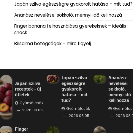
Japán szilva egészségre gyakorolt hatása – mit tud?
Ananász nevelése: sokkoló, mennyi idő kell hozzá
Finger banana felhasználása gyerekeknek – ideális
snack
Birsalma betegségek – mire figyelj
Japán szilva
Ananász
Japán szilva
egészségre
nevelése:
receptek – új
gyakorolt
sokkoló,
ötletek
hatása – mit
mennyi idő
tud?
kell hozzá
Gyümölcsök
Gyümölcsök
Gyümölcs
2026.08.06.
2026.08.05.
2026.08.
Finger