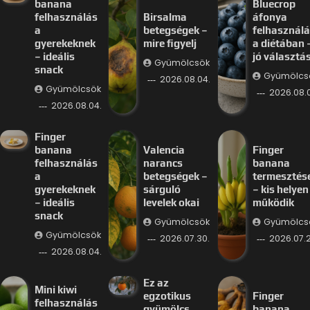
banana
Bluecrop
felhasználás
Birsalma
áfonya
a
betegségek –
felhasznál
gyerekeknek
mire figyelj
a diétában 
– ideális
jó választá
Gyümölcsök
snack
Gyümölcs
2026.08.04.
Gyümölcsök
2026.08.
2026.08.04.
Finger
banana
Valencia
Finger
felhasználás
narancs
banana
a
betegségek –
termesztés
gyerekeknek
sárguló
– kis helyen 
– ideális
levelek okai
működik
snack
Gyümölcsök
Gyümölcs
Gyümölcsök
2026.07.30.
2026.07.2
2026.08.04.
Ez az
Mini kiwi
egzotikus
Finger
felhasználás
gyümölcs
banana