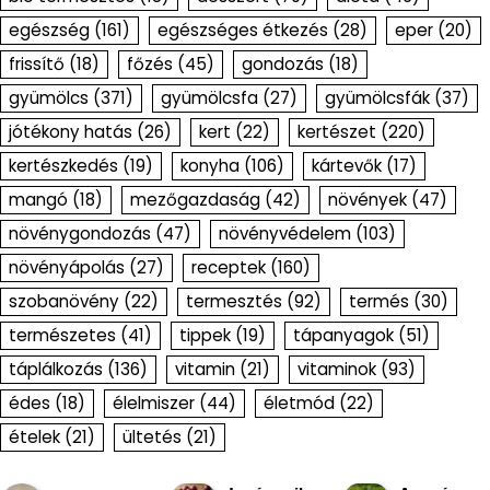
egészség
(161)
egészséges étkezés
(28)
eper
(20)
frissítő
(18)
főzés
(45)
gondozás
(18)
gyümölcs
(371)
gyümölcsfa
(27)
gyümölcsfák
(37)
jótékony hatás
(26)
kert
(22)
kertészet
(220)
kertészkedés
(19)
konyha
(106)
kártevők
(17)
mangó
(18)
mezőgazdaság
(42)
növények
(47)
növénygondozás
(47)
növényvédelem
(103)
növényápolás
(27)
receptek
(160)
szobanövény
(22)
termesztés
(92)
termés
(30)
természetes
(41)
tippek
(19)
tápanyagok
(51)
táplálkozás
(136)
vitamin
(21)
vitaminok
(93)
édes
(18)
élelmiszer
(44)
életmód
(22)
ételek
(21)
ültetés
(21)