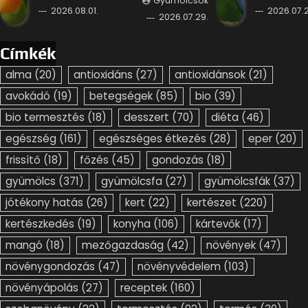
Gyümölcsök
2026.08.01.
2026.07.2
2026.07.29.
Címkék
alma
(20)
antioxidáns
(27)
antioxidánsok
(21)
avokádó
(19)
betegségek
(85)
bio
(39)
bio termesztés
(18)
desszert
(70)
diéta
(46)
egészség
(161)
egészséges étkezés
(28)
eper
(20)
frissítő
(18)
főzés
(45)
gondozás
(18)
gyümölcs
(371)
gyümölcsfa
(27)
gyümölcsfák
(37)
jótékony hatás
(26)
kert
(22)
kertészet
(220)
kertészkedés
(19)
konyha
(106)
kártevők
(17)
mangó
(18)
mezőgazdaság
(42)
növények
(47)
növénygondozás
(47)
növényvédelem
(103)
növényápolás
(27)
receptek
(160)