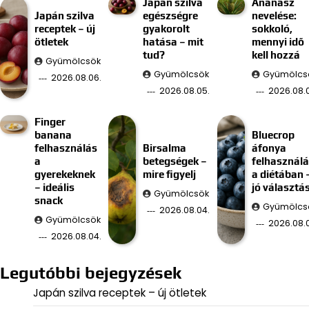
Japán szilva
Ananász
Japán szilva
egészségre
nevelése:
receptek – új
gyakorolt
sokkoló,
ötletek
hatása – mit
mennyi idő
tud?
kell hozzá
Gyümölcsök
Gyümölcsök
Gyümölcs
2026.08.06.
2026.08.05.
2026.08.
Finger
banana
Bluecrop
felhasználás
Birsalma
áfonya
a
betegségek –
felhasznál
gyerekeknek
mire figyelj
a diétában 
– ideális
jó választá
Gyümölcsök
snack
Gyümölcs
2026.08.04.
Gyümölcsök
2026.08.
2026.08.04.
Legutóbbi bejegyzések
Japán szilva receptek – új ötletek