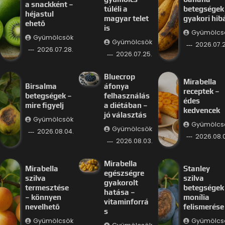
a snackként –
túléli a
betegségek
héjastul
magyar telet
gyakori hib
ehető
is
Gyümölcs
Gyümölcsök
Gyümölcsök
2026.07.2
2026.07.28.
2026.07.25.
Bluecrop
Mirabella
Birsalma
áfonya
receptek –
betegségek –
felhasználás
édes
mire figyelj
a diétában –
kedvencek
jó választás
Gyümölcsök
Gyümölcs
Gyümölcsök
2026.08.04.
2026.08.
2026.08.03.
Mirabella
Mirabella
Stanley
egészségre
szilva
szilva
gyakorolt
termesztése
betegségek
hatása –
– könnyen
monília
vitaminforrá
nevelhető
felismerése
s
Gyümölcsök
Gyümölcs