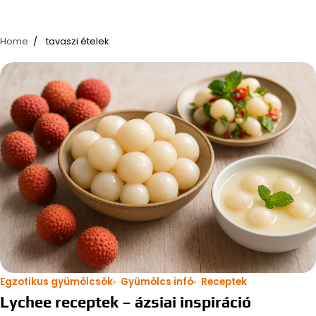
Home
tavaszi ételek
Egzotikus gyümölcsök
Gyümölcs infó
Receptek
Lychee receptek – ázsiai inspiráció