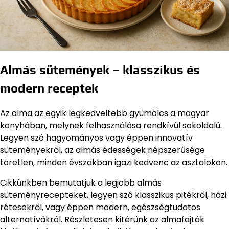
Almás sütemények – klasszikus és
modern receptek
Az alma az egyik legkedveltebb gyümölcs a magyar
konyhában, melynek felhasználása rendkívül sokoldalú.
Legyen szó hagyományos vagy éppen innovatív
süteményekről, az almás édességek népszerűsége
töretlen, minden évszakban igazi kedvenc az asztalokon.
Cikkünkben bemutatjuk a legjobb almás
süteményrecepteket, legyen szó klasszikus pitékről, házi
rétesekről, vagy éppen modern, egészségtudatos
alternatívákról. Részletesen kitérünk az almafajták