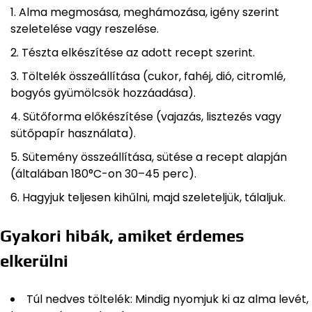
Alma megmosása, meghámozása, igény szerint
szeletelése vagy reszelése.
Tészta elkészítése az adott recept szerint.
Töltelék összeállítása (cukor, fahéj, dió, citromlé,
bogyós gyümölcsök hozzáadása).
Sütőforma előkészítése (vajazás, lisztezés vagy
sütőpapír használata).
Sütemény összeállítása, sütése a recept alapján
(általában 180°C-on 30–45 perc).
Hagyjuk teljesen kihűlni, majd szeleteljük, tálaljuk.
Gyakori hibák, amiket érdemes
elkerülni
Túl nedves töltelék: Mindig nyomjuk ki az alma levét,