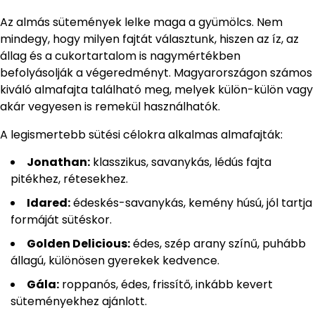
Az almás sütemények lelke maga a gyümölcs. Nem
mindegy, hogy milyen fajtát választunk, hiszen az íz, az
állag és a cukortartalom is nagymértékben
befolyásolják a végeredményt. Magyarországon számos
kiváló almafajta található meg, melyek külön-külön vagy
akár vegyesen is remekül használhatók.
A legismertebb sütési célokra alkalmas almafajták:
Jonathan:
klasszikus, savanykás, lédús fajta
pitékhez, rétesekhez.
Idared:
édeskés-savanykás, kemény húsú, jól tartja
formáját sütéskor.
Golden Delicious:
édes, szép arany színű, puhább
állagú, különösen gyerekek kedvence.
Gála:
roppanós, édes, frissítő, inkább kevert
süteményekhez ajánlott.