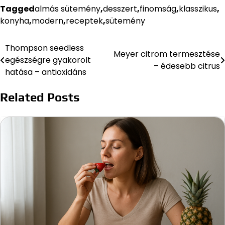
Tagged
almás sütemény
,
desszert
,
finomság
,
klasszikus
,
konyha
,
modern
,
receptek
,
sütemény
Thompson seedless
Bejegyzés
Meyer citrom termesztése
egészségre gyakorolt
– édesebb citrus
navigáció
hatása – antioxidáns
Related Posts