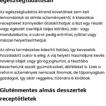
egészségtudatosan
Az egészségtudatos étrend követőinek sem kell
lemondaniuk az almás süteményekről. A klasszikus
recepteket könnyedén átalakíthatjuk: a liszt egy részét
vagy egészét cseréljük teljes kiőrlésű, zab- vagy
mandulalisztre, a cukrot pedig eritrittel, xylittel vagy
mézzel helyettesíthetjük.
Az alma természetes édesítő hatású, így kevesebb
hozzáadott cukor is elég. A vaj helyett használjunk kevés
növényi olajat vagy görög joghurtot, a tésztába
keverhetünk aszalt gyümölcsöket, dióféléket is. Ezek a
reform sütemények nemcsak finomak, de tápanyagban
gazdagok, így akár reggelire, tízóraira is kiválóak.
Gluténmentes almás desszertek
receptötletek