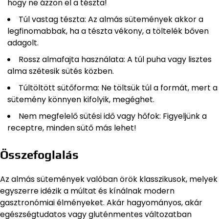
hogy ne ázzon el a tészta!
Túl vastag tészta: Az almás sütemények akkor a
legfinomabbak, ha a tészta vékony, a töltelék bőven
adagolt.
Rossz almafajta használata: A túl puha vagy lisztes
alma szétesik sütés közben.
Túltöltött sütőforma: Ne töltsük túl a formát, mert a
sütemény könnyen kifolyik, megéghet.
Nem megfelelő sütési idő vagy hőfok: Figyeljünk a
receptre, minden sütő más lehet!
Összefoglalás
Az almás sütemények valóban örök klasszikusok, melyek
egyszerre idézik a múltat és kínálnak modern
gasztronómiai élményeket. Akár hagyományos, akár
egészségtudatos vagy gluténmentes változatban