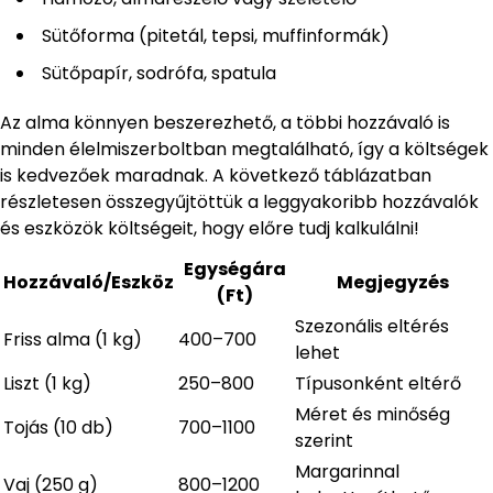
Sütőforma (pitetál, tepsi, muffinformák)
Sütőpapír, sodrófa, spatula
Az alma könnyen beszerezhető, a többi hozzávaló is
minden élelmiszerboltban megtalálható, így a költségek
is kedvezőek maradnak. A következő táblázatban
részletesen összegyűjtöttük a leggyakoribb hozzávalók
és eszközök költségeit, hogy előre tudj kalkulálni!
Egységára
Hozzávaló/Eszköz
Megjegyzés
(Ft)
Szezonális eltérés
Friss alma (1 kg)
400–700
lehet
Liszt (1 kg)
250–800
Típusonként eltérő
Méret és minőség
Tojás (10 db)
700–1100
szerint
Margarinnal
Vaj (250 g)
800–1200