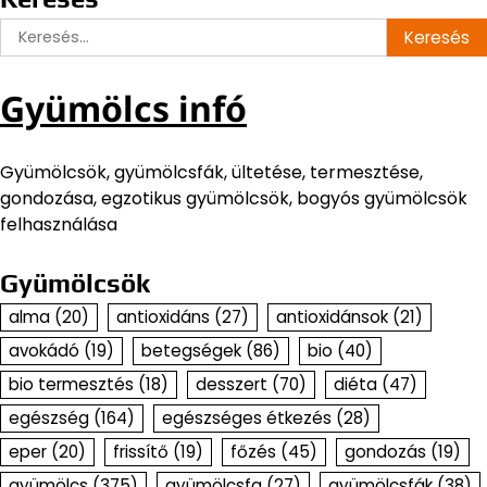
Keresés:
Gyümölcs infó
Gyümölcsök, gyümölcsfák, ültetése, termesztése,
gondozása, egzotikus gyümölcsök, bogyós gyümölcsök
felhasználása
Gyümölcsök
alma
(20)
antioxidáns
(27)
antioxidánsok
(21)
avokádó
(19)
betegségek
(86)
bio
(40)
bio termesztés
(18)
desszert
(70)
diéta
(47)
egészség
(164)
egészséges étkezés
(28)
eper
(20)
frissítő
(19)
főzés
(45)
gondozás
(19)
gyümölcs
(375)
gyümölcsfa
(27)
gyümölcsfák
(38)