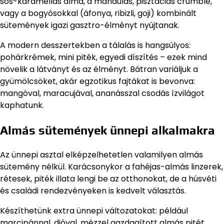
sós-karamellás alma, a mandulás, pisztáciás crumble,
vagy a bogyósokkal (áfonya, ribizli, goji) kombinált
sütemények igazi gasztro-élményt nyújtanak.
A modern desszertekben a tálalás is hangsúlyos:
pohárkrémek, mini piték, egyedi díszítés – ezek mind
növelik a látványt és az élményt. Bátran variáljuk a
gyümölcsöket, akár egzotikus fajtákat is bevonva:
mangóval, maracujával, ananásszal csodás ízvilágot
kaphatunk.
Almás sütemények ünnepi alkalmakra
Az ünnepi asztal elképzelhetetlen valamilyen almás
sütemény nélkül. Karácsonykor a fahéjas-almás linzerek,
rétesek, piték illata lengi be az otthonokat, de a húsvéti
és családi rendezvényeken is kedvelt választás.
Készíthetünk extra ünnepi változatokat: például
marcipánnal, dióval, mézzel gazdagított almás pitét,