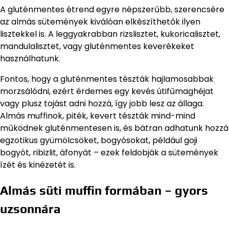
A gluténmentes étrend egyre népszerűbb, szerencsére
az almás sütemények kiválóan elkészíthetők ilyen
lisztekkel is. A leggyakrabban rizslisztet, kukoricalisztet,
mandulalisztet, vagy gluténmentes keverékeket
használhatunk.
Fontos, hogy a gluténmentes tészták hajlamosabbak
morzsálódni, ezért érdemes egy kevés útifűmaghéjat
vagy plusz tojást adni hozzá, így jobb lesz az állaga.
Almás muffinok, piték, kevert tészták mind-mind
működnek gluténmentesen is, és bátran adhatunk hozzá
egzotikus gyümölcsöket, bogyósokat, például goji
bogyót, ribizlit, áfonyát – ezek feldobják a sütemények
ízét és kinézetét is.
Almás süti muffin formában – gyors
uzsonnára