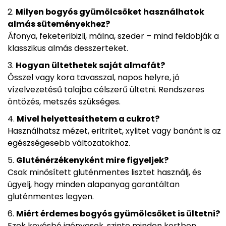
Milyen bogyós gyümölcsöket használhatok
almás süteményekhez?
Áfonya, feketeribizli, málna, szeder – mind feldobják a
klasszikus almás desszerteket.
Hogyan ültethetek saját almafát?
Ősszel vagy kora tavasszal, napos helyre, jó
vízelvezetésű talajba célszerű ültetni. Rendszeres
öntözés, metszés szükséges.
Mivel helyettesíthetem a cukrot?
Használhatsz mézet, eritritet, xylitet vagy banánt is az
egészségesebb változatokhoz.
Gluténérzékenyként mire figyeljek?
Csak minősített gluténmentes lisztet használj, és
ügyelj, hogy minden alapanyag garantáltan
gluténmentes legyen.
Miért érdemes bogyós gyümölcsöket is ültetni?
Ezek kevésbé igényesek, szinte minden kertben