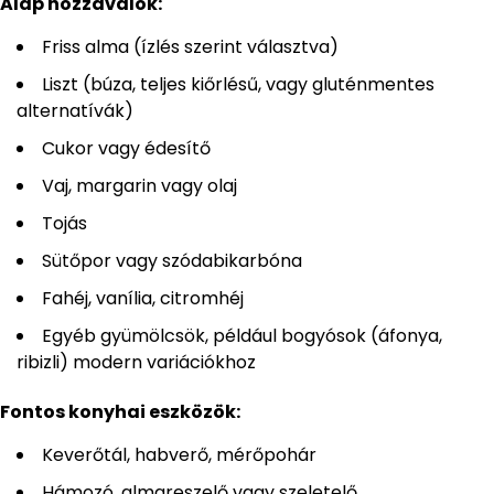
Alap hozzávalók:
Friss alma (ízlés szerint választva)
Liszt (búza, teljes kiőrlésű, vagy gluténmentes
alternatívák)
Cukor vagy édesítő
Vaj, margarin vagy olaj
Tojás
Sütőpor vagy szódabikarbóna
Fahéj, vanília, citromhéj
Egyéb gyümölcsök, például bogyósok (áfonya,
ribizli) modern variációkhoz
Fontos konyhai eszközök:
Keverőtál, habverő, mérőpohár
Hámozó, almareszelő vagy szeletelő