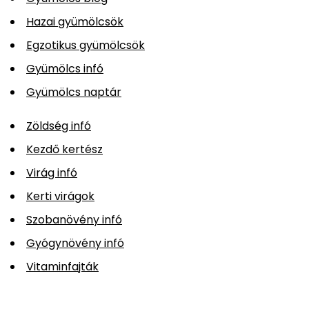
Hazai gyümölcsök
Egzotikus gyümölcsök
Gyümölcs infó
Gyümölcs naptár
Zöldség infó
Kezdő kertész
Virág infó
Kerti virágok
Szobanövény infó
Gyógynövény infó
Vitaminfajták