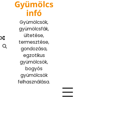
Gyümölcs
Skip
to
infó
content
Gyümölcsök,
gyümölcsfák,
ültetése,
termesztése,
gondozása,
egzotikus
gyümölcsök,
bogyós
gyümölcsök
felhasználása.