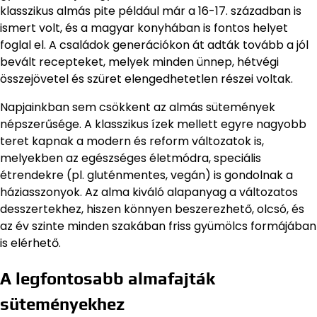
klasszikus almás pite például már a 16-17. században is
ismert volt, és a magyar konyhában is fontos helyet
foglal el. A családok generációkon át adták tovább a jól
bevált recepteket, melyek minden ünnep, hétvégi
összejövetel és szüret elengedhetetlen részei voltak.
Napjainkban sem csökkent az almás sütemények
népszerűsége. A klasszikus ízek mellett egyre nagyobb
teret kapnak a modern és reform változatok is,
melyekben az egészséges életmódra, speciális
étrendekre (pl. gluténmentes, vegán) is gondolnak a
háziasszonyok. Az alma kiváló alapanyag a változatos
desszertekhez, hiszen könnyen beszerezhető, olcsó, és
az év szinte minden szakában friss gyümölcs formájában
is elérhető.
A legfontosabb almafajták
süteményekhez