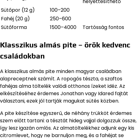
helyettesíthető
Sütőpor (12 g)
100–200
Fahéj (20 g)
250–600
Sütőforma
1500–4000
Tartósság fontos
Klasszikus almás pite – örök kedvenc
családokban
A klasszikus almás pite minden magyar családban
alapreceptnek számít. A ropogós tészta, a szaftos
fahéjas alma töltelék valódi otthonos ízeket idéz. Az
elkészítéséhez érdemes Jonathan vagy Idared fajtát
választani, ezek jól tartják magukat sütés közben.
A pite készítése egyszerű, de néhány trükköt érdemes
szem előtt tartani: a tésztát hideg vajjal dolgozzuk össze,
így lesz igazán omlós. Az almatöltelékhez adjunk egy kis
citromlevet, hogy ne barnuljon meg, és a fahéjat se