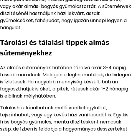
vagy akár almás-bogyós gyümölcstortát. A sütemények
díszítésénél használjunk házi lekvárt, aszalt
gyümölcsöket, fahéjrudat, hogy igazán ünnepi legyen a
hangulat.
Tárolási és tálalási tippek almás
süteményekhez
Az almás sütemények hűtőben tárolva akár 3-4 napig
frissek maradnak. Melegen a legfinomabbak, de hidegen
is ízletesek. Ha nagyobb mennyiség készült, bátran
fagyaszthatjuk is őket; a piték, rétesek akár 1-2 hónapig
is elállnak mélyhűtőben.
Tálaláshoz kínálhatunk mellé vaníliafagylaltot,
tejszínhabot, vagy egy kevés házi vaníliasodót is. Egy kis
friss bogyós gyümölcs, menta díszítésként nemcsak
szép, de ízben is feldobja a hagyományos desszerteket.