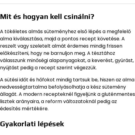
Mit és hogyan kell csinálni?
A tökéletes almás süteményhez első lépés a megfelelő
alma kiválasztása, majd a pontos recept követése. A
reszelt vagy szeletelt almát érdemes mindig frissen
előkészíteni, hogy ne barnuljon meg. A tésztához
válasszunk minőségi alapanyagokat, a keverést, gyúrást,
nyújtást pedig a recept szerint végezzük.
A sütési időt és hőfokot mindig tartsuk be, hiszen az alma
nedvességtartalma befolyásolhatja a kész sütemény
állagát. A modern recepteknél figyeljünk a gluténmentes
lisztek arányaira, a reform változatoknál pedig az
édesítés mértékére.
Gyakorlati lépések