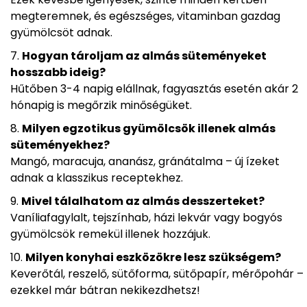
megteremnek, és egészséges, vitaminban gazdag
gyümölcsöt adnak.
Hogyan tároljam az almás süteményeket
hosszabb ideig?
Hűtőben 3-4 napig elállnak, fagyasztás esetén akár 2
hónapig is megőrzik minőségüket.
Milyen egzotikus gyümölcsök illenek almás
süteményekhez?
Mangó, maracuja, ananász, gránátalma – új ízeket
adnak a klasszikus receptekhez.
Mivel tálalhatom az almás desszerteket?
Vaníliafagylalt, tejszínhab, házi lekvár vagy bogyós
gyümölcsök remekül illenek hozzájuk.
Milyen konyhai eszközökre lesz szükségem?
Keverőtál, reszelő, sütőforma, sütőpapír, mérőpohár –
ezekkel már bátran nekikezdhetsz!