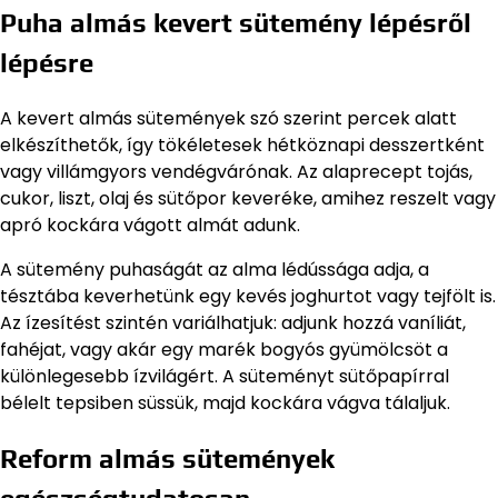
Puha almás kevert sütemény lépésről
lépésre
A kevert almás sütemények szó szerint percek alatt
elkészíthetők, így tökéletesek hétköznapi desszertként
vagy villámgyors vendégvárónak. Az alaprecept tojás,
cukor, liszt, olaj és sütőpor keveréke, amihez reszelt vagy
apró kockára vágott almát adunk.
A sütemény puhaságát az alma lédússága adja, a
tésztába keverhetünk egy kevés joghurtot vagy tejfölt is.
Az ízesítést szintén variálhatjuk: adjunk hozzá vaníliát,
fahéjat, vagy akár egy marék bogyós gyümölcsöt a
különlegesebb ízvilágért. A süteményt sütőpapírral
bélelt tepsiben süssük, majd kockára vágva tálaljuk.
Reform almás sütemények