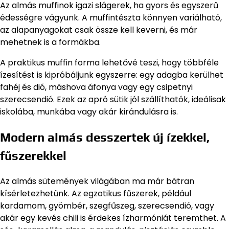
Az almás muffinok igazi slágerek, ha gyors és egyszerű
édességre vágyunk. A muffintészta könnyen variálható,
az alapanyagokat csak össze kell keverni, és már
mehetnek is a formákba.
A praktikus muffin forma lehetővé teszi, hogy többféle
ízesítést is kipróbáljunk egyszerre: egy adagba kerülhet
fahéj és dió, máshova áfonya vagy egy csipetnyi
szerecsendió. Ezek az apró sütik jól szállíthatók, ideálisak
iskolába, munkába vagy akár kirándulásra is.
Modern almás desszertek új ízekkel,
fűszerekkel
Az almás sütemények világában ma már bátran
kísérletezhetünk. Az egzotikus fűszerek, például
kardamom, gyömbér, szegfűszeg, szerecsendió, vagy
akár egy kevés chili is érdekes ízharmóniát teremthet. A