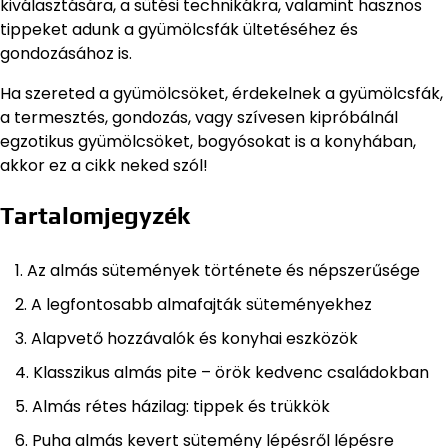
kiválasztására, a sütési technikákra, valamint hasznos
tippeket adunk a gyümölcsfák ültetéséhez és
gondozásához is.
Ha szereted a gyümölcsöket, érdekelnek a gyümölcsfák,
a termesztés, gondozás, vagy szívesen kipróbálnál
egzotikus gyümölcsöket, bogyósokat is a konyhában,
akkor ez a cikk neked szól!
Tartalomjegyzék
Az almás sütemények története és népszerűsége
A legfontosabb almafajták süteményekhez
Alapvető hozzávalók és konyhai eszközök
Klasszikus almás pite – örök kedvenc családokban
Almás rétes házilag: tippek és trükkök
Puha almás kevert sütemény lépésről lépésre