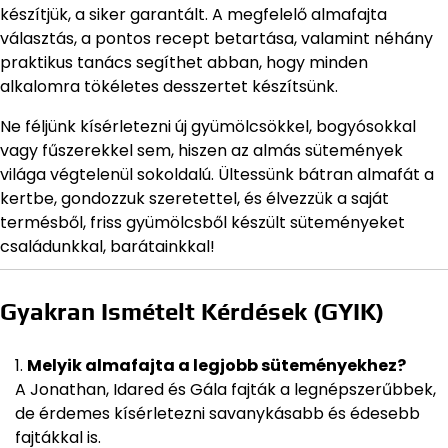
készítjük, a siker garantált. A megfelelő almafajta
választás, a pontos recept betartása, valamint néhány
praktikus tanács segíthet abban, hogy minden
alkalomra tökéletes desszertet készítsünk.
Ne féljünk kísérletezni új gyümölcsökkel, bogyósokkal
vagy fűszerekkel sem, hiszen az almás sütemények
világa végtelenül sokoldalú. Ültessünk bátran almafát a
kertbe, gondozzuk szeretettel, és élvezzük a saját
termésből, friss gyümölcsből készült süteményeket
családunkkal, barátainkkal!
Gyakran Ismételt Kérdések (GYIK)
Melyik almafajta a legjobb süteményekhez?
A Jonathan, Idared és Gála fajták a legnépszerűbbek,
de érdemes kísérletezni savanykásabb és édesebb
fajtákkal is.