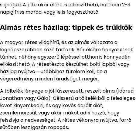
sajnáljuk! A pite akár előre is elkészíthető, hűtőben 2-3
napig friss marad, vagy le is fagyasztható.
Almás rétes házilag: tippek és trükkök
A magyar rétes világhírű, és az almás változata a
legnépszerűbbek közé tartozik. Bár elsőre bonyolultnak
tűnhet, néhány egyszerű lépéssel otthon is könnyedén
elkészíthető. A rétestészta készülhet bolti lapból vagy
házilag nyújtva – utóbbihoz türelem kell, de a
végeredmény minden fáradságot megér.
A töltelék lényege a jól fűszerezett, reszelt alma (Idared,
Jonathan vagy Gála). Célszerű a töltelékből a felesleges
levet kinyomkodni, és egy kevés darált diót,
zsemlemorzsát vagy akár mákot adni hozzá, hogy
felszívja a nedvességet. A rétes vékonyra nyújtva, forró
sütőben lesz igazán ropogós.