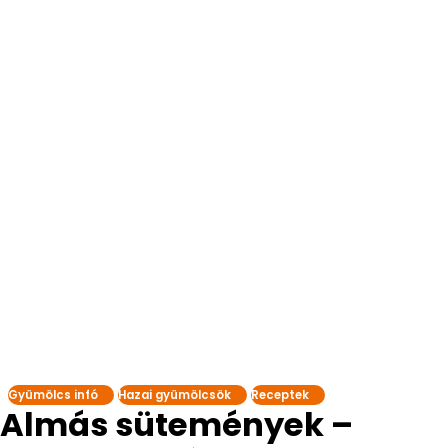
Gyümölcs infó
Hazai gyümölcsök
Receptek
Almás sütemények –