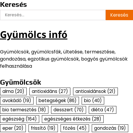
Keresés
Keresés:
Gyümölcs infó
Gyümölcsök, gyümölcsfák, ültetése, termesztése,
gondozása, egzotikus gyümölcsök, bogyós gyümölcsök
felhasználása
Gyümölcsök
alma
(20)
antioxidáns
(27)
antioxidánsok
(21)
avokádó
(19)
betegségek
(86)
bio
(40)
bio termesztés
(18)
desszert
(70)
diéta
(47)
egészség
(164)
egészséges étkezés
(28)
eper
(20)
frissítő
(19)
főzés
(45)
gondozás
(19)