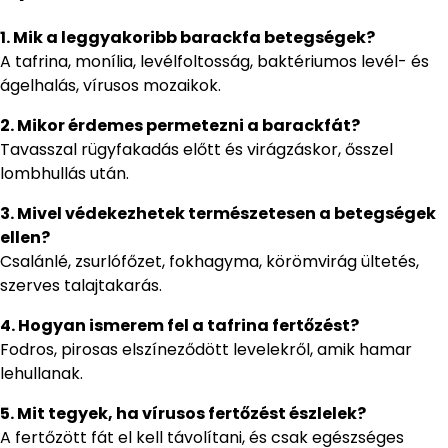
1. Mik a leggyakoribb barackfa betegségek?
A tafrina, monília, levélfoltosság, baktériumos levél- és
ágelhalás, vírusos mozaikok.
2. Mikor érdemes permetezni a barackfát?
Tavasszal rügyfakadás előtt és virágzáskor, ősszel
lombhullás után.
3. Mivel védekezhetek természetesen a betegségek
ellen?
Csalánlé, zsurlófőzet, fokhagyma, körömvirág ültetés,
szerves talajtakarás.
4. Hogyan ismerem fel a tafrina fertőzést?
Fodros, pirosas elszíneződött levelekről, amik hamar
lehullanak.
5. Mit tegyek, ha vírusos fertőzést észlelek?
A fertőzött fát el kell távolítani, és csak egészséges