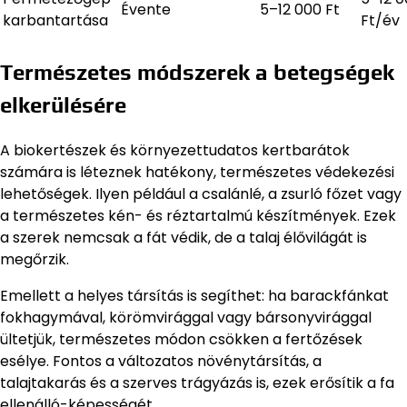
Évente
5–12 000 Ft
karbantartása
Ft/év
Természetes módszerek a betegségek
elkerülésére
A biokertészek és környezettudatos kertbarátok
számára is léteznek hatékony, természetes védekezési
lehetőségek. Ilyen például a csalánlé, a zsurló főzet vagy
a természetes kén- és réztartalmú készítmények. Ezek
a szerek nemcsak a fát védik, de a talaj élővilágát is
megőrzik.
Emellett a helyes társítás is segíthet: ha barackfánkat
fokhagymával, körömvirággal vagy bársonyvirággal
ültetjük, természetes módon csökken a fertőzések
esélye. Fontos a változatos növénytársítás, a
talajtakarás és a szerves trágyázás is, ezek erősítik a fa
ellenálló-képességét.