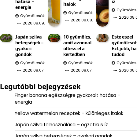
hatása –
íz
italok
energia
Gyümölcs
Gyümölcsök
Gyümölcsök
2026.08.
2026.08.08.
2026.08.09.
Japán szilva
10 gyümölcs,
Este eszel
betegségek –
amit azonnal
gyümölcsöt
gyakori
ültess el a
Ezt jobb, ha
gondok
kertedben
tudod
Gyümölcsök
Gyümölcsök
Gyümölcs
2026.08.07.
2026.08.07.
2026.08.
Legutóbbi bejegyzések
Finger banana egészségre gyakorolt hatása –
energia
Yellow watermelon receptek – különleges italok
Japán szilva felhasználása – egzotikus íz
Japán szilva betegségek – gyakori gondok