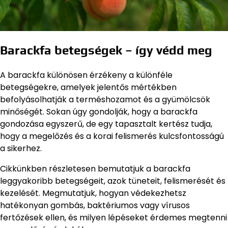
Barackfa betegségek – így védd meg
A barackfa különösen érzékeny a különféle
betegségekre, amelyek jelentős mértékben
befolyásolhatják a terméshozamot és a gyümölcsök
minőségét. Sokan úgy gondolják, hogy a barackfa
gondozása egyszerű, de egy tapasztalt kertész tudja,
hogy a megelőzés és a korai felismerés kulcsfontosságú
a sikerhez.
Cikkünkben részletesen bemutatjuk a barackfa
leggyakoribb betegségeit, azok tüneteit, felismerését és
kezelését. Megmutatjuk, hogyan védekezhetsz
hatékonyan gombás, baktériumos vagy vírusos
fertőzések ellen, és milyen lépéseket érdemes megtenni