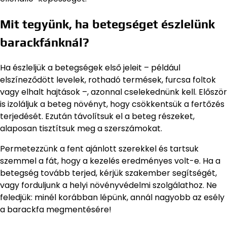
Mit tegyünk, ha betegséget észlelünk
barackfánknál?
Ha észleljük a betegségek első jeleit – például
elszíneződött levelek, rothadó termések, furcsa foltok
vagy elhalt hajtások –, azonnal cselekednünk kell. Először
is izoláljuk a beteg növényt, hogy csökkentsük a fertőzés
terjedését. Ezután távolítsuk el a beteg részeket,
alaposan tisztítsuk meg a szerszámokat.
Permetezzünk a fent ajánlott szerekkel és tartsuk
szemmel a fát, hogy a kezelés eredményes volt-e. Ha a
betegség tovább terjed, kérjük szakember segítségét,
vagy forduljunk a helyi növényvédelmi szolgálathoz. Ne
feledjük: minél korábban lépünk, annál nagyobb az esély
a barackfa megmentésére!