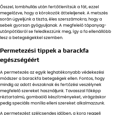
Ősszel, lombhullás után fertőtlenítsük a fát, ezzel
megelőzve, hogy a kórokozók átteleljenek. A metszés
során ügyeljünk a tiszta, éles szerszámokra, hogy a
sebek gyorsan gyógyuljanak. A megfelelő tápanyag-
utánpótlásról se feledkezzünk meg, így a fa ellenállóbb
lesz a betegségekkel szemben.
Permetezési tippek a barackfa
egészségéért
A permetezés az egyik leghatékonyabb védekezési
módszer a barackfa betegségek ellen. Fontos, hogy
mindig az adott évszaknak és fertőzési veszélynek
megfelelő szereket használjunk. Tavasszal főképp
réztartalmú, gombaölő készítményeket, virágzáskor
pedig speciális monília elleni szereket alkalmazzunk.
A permetezést szélcsendes időben, a kora reggeli