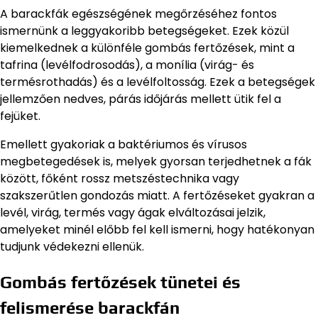
A barackfák egészségének megőrzéséhez fontos
ismernünk a leggyakoribb betegségeket. Ezek közül
kiemelkednek a különféle gombás fertőzések, mint a
tafrina (levélfodrosodás), a monília (virág- és
termésrothadás) és a levélfoltosság. Ezek a betegségek
jellemzően nedves, párás időjárás mellett ütik fel a
fejüket.
Emellett gyakoriak a baktériumos és vírusos
megbetegedések is, melyek gyorsan terjedhetnek a fák
között, főként rossz metszéstechnika vagy
szakszerűtlen gondozás miatt. A fertőzéseket gyakran a
levél, virág, termés vagy ágak elváltozásai jelzik,
amelyeket minél előbb fel kell ismerni, hogy hatékonyan
tudjunk védekezni ellenük.
Gombás fertőzések tünetei és
felismerése barackfán