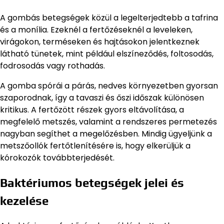
A gombás betegségek közül a legelterjedtebb a tafrina
és a monília. Ezeknél a fertőzéseknél a leveleken,
virágokon, terméseken és hajtásokon jelentkeznek
látható tünetek, mint például elszíneződés, foltosodás,
fodrosodás vagy rothadás.
A gomba spórái a párás, nedves környezetben gyorsan
szaporodnak, így a tavaszi és őszi időszak különösen
kritikus. A fertőzött részek gyors eltávolítása, a
megfelelő metszés, valamint a rendszeres permetezés
nagyban segíthet a megelőzésben. Mindig ügyeljünk a
metszőollók fertőtlenítésére is, hogy elkerüljük a
kórokozók továbbterjedését.
Baktériumos betegségek jelei és
kezelése