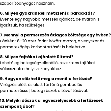
szaporítóanyagot használni.
6. Milyen gyakran kell metszeni a barackfát?
Évente egy nagyobb metszés ajánlott, de nyáron is
igazítsuk, ha szükséges.
7. Mennyi a permetezés átlagos költsége egy évben?
Fánként 8–20 ezer forint között mozog, a vegyszer és
permetezőgép karbantartását is beleértve.
8. Milyen fajtákat ajánlott ültetni?
Lehetőleg betegség-ellenálló, rezisztens fajtákat
válasszunk a helyi viszonyokhoz.
9. Hogyan előzhető meg a monília fertőzés?
Virágzás előtt és alatt történő gombaölős
permetezéssel, beteg részek eltávolításával.
10. Melyik időszak a legveszélyesebb a fertőzések
szempontjából?