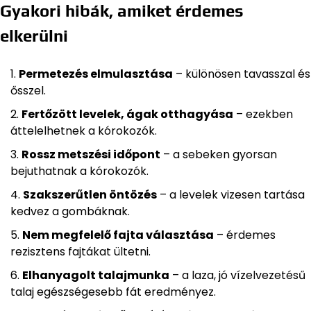
Gyakori hibák, amiket érdemes
elkerülni
Permetezés elmulasztása
– különösen tavasszal és
ősszel.
Fertőzött levelek, ágak otthagyása
– ezekben
áttelelhetnek a kórokozók.
Rossz metszési időpont
– a sebeken gyorsan
bejuthatnak a kórokozók.
Szakszerűtlen öntözés
– a levelek vizesen tartása
kedvez a gombáknak.
Nem megfelelő fajta választása
– érdemes
rezisztens fajtákat ültetni.
Elhanyagolt talajmunka
– a laza, jó vízelvezetésű
talaj egészségesebb fát eredményez.