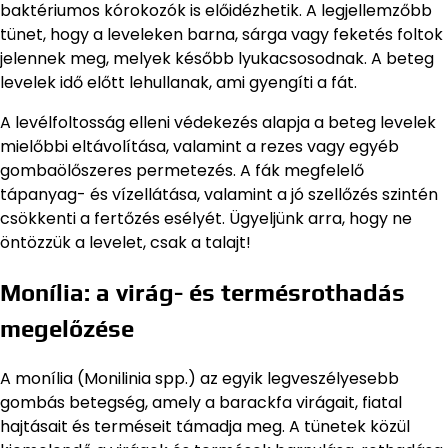
baktériumos kórokozók is előidézhetik. A legjellemzőbb
tünet, hogy a leveleken barna, sárga vagy feketés foltok
jelennek meg, melyek később lyukacsosodnak. A beteg
levelek idő előtt lehullanak, ami gyengíti a fát.
A levélfoltosság elleni védekezés alapja a beteg levelek
mielőbbi eltávolítása, valamint a rezes vagy egyéb
gombaölőszeres permetezés. A fák megfelelő
tápanyag- és vízellátása, valamint a jó szellőzés szintén
csökkenti a fertőzés esélyét. Ügyeljünk arra, hogy ne
öntözzük a levelet, csak a talajt!
Monília: a virág- és termésrothadás
megelőzése
A monília (Monilinia spp.) az egyik legveszélyesebb
gombás betegség, amely a barackfa virágait, fiatal
hajtásait és terméseit támadja meg. A tünetek közül