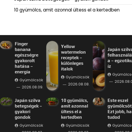
10 gyümölcs, amit azonnal ültess el a kertedben
Finger
Yellow
banana
Japán szilv
watermelon
egészségre
felhasznál
receptek –
gyakorolt
a – egzotik
különleges
hatása –
íz
italok
energia
Gyümölcs
Gyümölcsök
Gyümölcsök
2026.08.
2026.08.08.
2026.08.09.
Japán szilva
10 gyümölcs,
Este eszel
betegségek –
amit azonnal
gyümölcsöt
gyakori
ültess el a
Ezt jobb, ha
gondok
kertedben
tudod
Gyümölcsök
Gyümölcsök
Gyümölcs