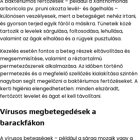
A baktériumos fertőzések – például a Xanthomonas
arboricola pv. pruni okozta levél- és ágelhalás –
különösen veszélyesek, mert a betegséget nehéz irtani,
és gyorsan terjed egyik fáról a másikra. Tüneteik közé
tartozik a levelek sárgulása, foltosodása, lehullása,
valamint az ágak elhalása és a rügyek pusztulása.
Kezelés esetén fontos a beteg részek eltávolítása és
megsemmisítése, valamint a réztartalmú
permetezőszerek alkalmazása. Az időben történő
permetezés és a megfelelő szellőzés kialakítása szintén
nagyban segít megelőzni a baktériumos fertőzéseket. A
kerti higiénia elengedhetetlen: minden elszáradt,
fertőzött levelet és ágat el kell távolítani.
Vírusos megbetegedések a
barackfákon
A vírusos betegségek – például a sárga mozaik vagy a