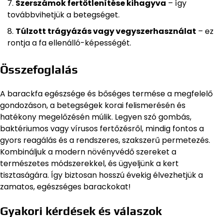
Szerszámok fertőtlenítése kihagyva
– így
továbbvihetjük a betegséget.
Túlzott trágyázás vagy vegyszerhasználat
– ez
rontja a fa ellenálló-képességét.
Összefoglalás
A barackfa egészsége és bőséges termése a megfelelő
gondozáson, a betegségek korai felismerésén és
hatékony megelőzésén múlik. Legyen szó gombás,
baktériumos vagy vírusos fertőzésről, mindig fontos a
gyors reagálás és a rendszeres, szakszerű permetezés.
Kombináljuk a modern növényvédő szereket a
természetes módszerekkel, és ügyeljünk a kert
tisztaságára. Így biztosan hosszú évekig élvezhetjük a
zamatos, egészséges barackokat!
Gyakori kérdések és válaszok