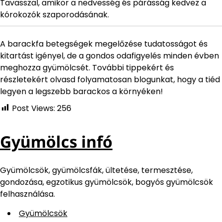
Tavasszal, amikor a nedvesség és párásság kedvez a
kórokozók szaporodásának.
A barackfa betegségek megelőzése tudatosságot és
kitartást igényel, de a gondos odafigyelés minden évben
meghozza gyümölcsét. További tippekért és
részletekért olvasd folyamatosan blogunkat, hogy a tiéd
legyen a legszebb barackos a környéken!
Post Views:
256
Gyümölcs infó
Gyümölcsök, gyümölcsfák, ültetése, termesztése,
gondozása, egzotikus gyümölcsök, bogyós gyümölcsök
felhasználása.
Gyümölcsök