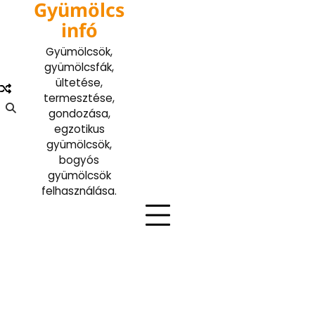
Gyümölcs
Skip
to
infó
content
Gyümölcsök,
gyümölcsfák,
ültetése,
termesztése,
gondozása,
egzotikus
gyümölcsök,
bogyós
gyümölcsök
felhasználása.