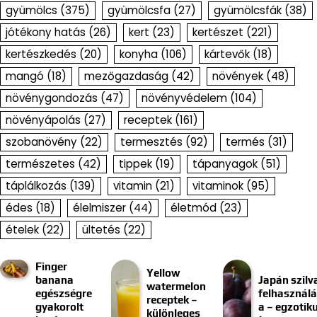
gyümölcs
(375)
gyümölcsfa
(27)
gyümölcsfák
(38)
jótékony hatás
(26)
kert
(23)
kertészet
(221)
kertészkedés
(20)
konyha
(106)
kártevők
(18)
mangó
(18)
mezőgazdaság
(42)
növények
(48)
növénygondozás
(47)
növényvédelem
(104)
növényápolás
(27)
receptek
(161)
szobanövény
(22)
termesztés
(92)
termés
(31)
természetes
(42)
tippek
(19)
tápanyagok
(51)
táplálkozás
(139)
vitamin
(21)
vitaminok
(95)
édes
(18)
élelmiszer
(44)
életmód
(23)
ételek
(22)
ültetés
(22)
Finger
Yellow
banana
Japán szilv
watermelon
egészségre
felhasznál
receptek –
gyakorolt
a – egzotik
különleges