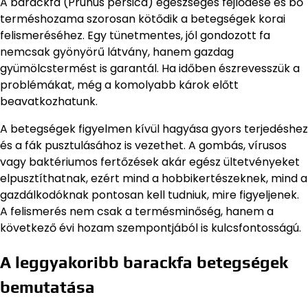
A barackfa (Prunus persica) egészséges fejlődése és bő
terméshozama szorosan kötődik a betegségek korai
felismeréséhez. Egy tünetmentes, jól gondozott fa
nemcsak gyönyörű látvány, hanem gazdag
gyümölcstermést is garantál. Ha időben észrevesszük a
problémákat, még a komolyabb károk előtt
beavatkozhatunk.
A betegségek figyelmen kívül hagyása gyors terjedéshez
és a fák pusztulásához is vezethet. A gombás, vírusos
vagy baktériumos fertőzések akár egész ültetvényeket
elpusztíthatnak, ezért mind a hobbikertészeknek, mind a
gazdálkodóknak pontosan kell tudniuk, mire figyeljenek.
A felismerés nem csak a termésminőség, hanem a
következő évi hozam szempontjából is kulcsfontosságú.
A leggyakoribb barackfa betegségek
bemutatása