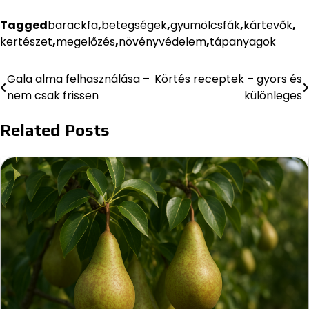
Tagged
barackfa
,
betegségek
,
gyümölcsfák
,
kártevők
,
kertészet
,
megelőzés
,
növényvédelem
,
tápanyagok
Gala alma felhasználása –
Körtés receptek – gyors és
Bejegyzés
nem csak frissen
különleges
navigáció
Related Posts