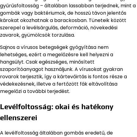
gyűrűsfoltosság – általában lassabban terjednek, mint a
gombák vagy baktériumok, de hosszú távon jelentős
károkat okozhatnak a barackosban. Tüneteik között
szerepel a levélsárgulás, deformáció, növekedési
zavarok, gyümölcsök torzulása.
Sajnos a vírusos betegségek gyógyítása nem
lehetséges, ezért a megelőzésre kell helyezni a
hangsúlyt. Csak egészséges, minősített
szaporítóanyagot használjunk. A vírusokat gyakran
rovarok terjesztik, így a kártevőirtás is fontos része a
védekezésnek, illetve a fertőzött fák eltávolítása
megelőzi a további terjedést.
Levélfoltosság: okai és hatékony
ellenszerei
A levélfoltosság általában gombás eredetű, de