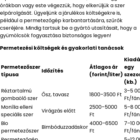
órákban vagy este végezzük, hogy elkerüljük a szer
elpárolgását. Ügyeljünk a járulékos költségekre is,
például a permetezőgép karbantartására, szűrők
cseréjére. Mindig tartsuk be a gyártó utasításait, hogy a
gyümölcsök fogyasztása biztonságos legyen!
Permetezési költségek és gyakorlati tanácsok
Kiadá
Permetezőszer
Átlagos ár
egy
Időzítés
típusa
(forint/liter)
szezo
(kb.)
Réztartalmú
3–5 0
Ősz, tavasz
1800–3500 Ft
gombaölő szer
Ft/fá
Monília elleni
2500–5000
5–8 0
Virágzás előtt
speciális szer
Ft
Ft/fá
Bio
4000–6500
7–10 
Bimbóduzzadáskor
permetezőszer
Ft
Ft/fá
Permetezőgép
5–12 0