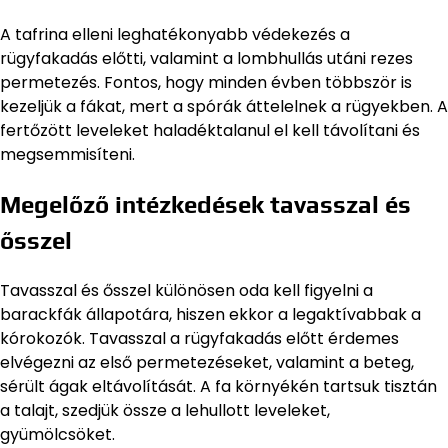
A tafrina elleni leghatékonyabb védekezés a
rügyfakadás előtti, valamint a lombhullás utáni rezes
permetezés. Fontos, hogy minden évben többször is
kezeljük a fákat, mert a spórák áttelelnek a rügyekben. A
fertőzött leveleket haladéktalanul el kell távolítani és
megsemmisíteni.
Megelőző intézkedések tavasszal és
ősszel
Tavasszal és ősszel különösen oda kell figyelni a
barackfák állapotára, hiszen ekkor a legaktívabbak a
kórokozók. Tavasszal a rügyfakadás előtt érdemes
elvégezni az első permetezéseket, valamint a beteg,
sérült ágak eltávolítását. A fa környékén tartsuk tisztán
a talajt, szedjük össze a lehullott leveleket,
gyümölcsöket.