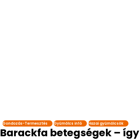
Gondozás-Termesztés
Gyümölcs infó
Hazai gyümölcsök
Barackfa betegségek – így