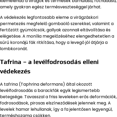
kiemelendő a virágok és termések barnulása, rothadása,
amely gyakran egész termésveszteséggel járhat.
A védekezés legfontosabb eleme a virágzáskori
permetezés megfelelő gombaölő szerekkel, valamint a
fertőzött gyümölcsök, gallyak azonnali eltávolítása és
elégetése. A monília megelőzéséhez elengedhetetlen a
sűrű koronájú fák ritkítása, hogy a levegő jól átjárja a
lombkoronát.
Tafrina – a levélfodrosodás elleni
védekezés
A tafrina (Taphrina deformans) által okozott
levélfodrosodás a barackfák egyik legismertebb
betegsége. Tavasszal a friss leveleken erős deformációk,
fodrosodások, pirosas elszíneződések jelennek meg. A
levelek hamar lehullanak, így a fa jelentősen legyengül,
terméshozama csökken.