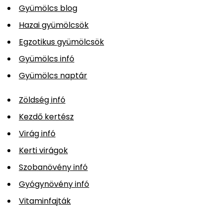
Gyümölcs blog
Hazai gyümölcsök
Egzotikus gyümölcsök
Gyümölcs infó
Gyümölcs naptár
Zöldség infó
Kezdő kertész
Virág infó
Kerti virágok
Szobanövény infó
Gyógynövény infó
Vitaminfajták