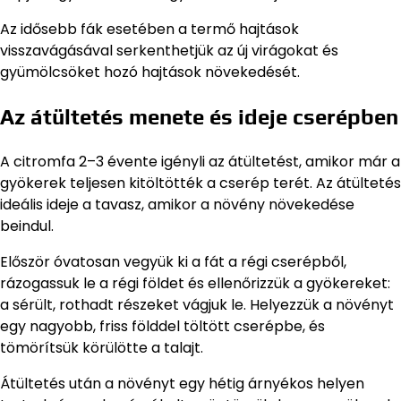
Az idősebb fák esetében a termő hajtások
visszavágásával serkenthetjük az új virágokat és
gyümölcsöket hozó hajtások növekedését.
Az átültetés menete és ideje cserépben
A citromfa 2–3 évente igényli az átültetést, amikor már a
gyökerek teljesen kitöltötték a cserép terét. Az átültetés
ideális ideje a tavasz, amikor a növény növekedése
beindul.
Először óvatosan vegyük ki a fát a régi cserépből,
rázogassuk le a régi földet és ellenőrizzük a gyökereket:
a sérült, rothadt részeket vágjuk le. Helyezzük a növényt
egy nagyobb, friss földdel töltött cserépbe, és
tömörítsük körülötte a talajt.
Átültetés után a növényt egy hétig árnyékos helyen