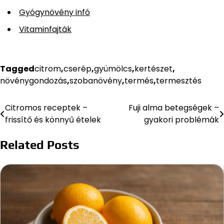
Gyógynövény infó
Vitaminfajták
Tagged
citrom
,
cserép
,
gyümölcs
,
kertészet
,
növénygondozás
,
szobanövény
,
termés
,
termesztés
Citromos receptek –
Fuji alma betegségek –
Bejegyzés
frissítő és könnyű ételek
gyakori problémák
navigáció
Related Posts