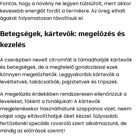
Fontos, hogy a növény ne legyen túlzsúfolt, mert akkor
kevesebb energiát fordít a termésre. Az öreg, elhalt
ágakat folyamatosan távolítsuk el.
Betegségek, kártevők: megelőzés és
kezelés
A cserépben nevelt citromfát is támadhatják kártevők
és betegségek, de a megfelelő gondozással ezek
könnyen megelőzhetők. Leggyakoribb kártevők a
levéltetvek, takácsatkák, pajzstetvek és tripszek.
A megelőzés érdekében rendszeresen ellenőrizzük a
leveleket, főként a fonákjukat! A kártevők
megjelenésekor használhatunk szappanos vizet, neem
olajat vagy eltávolíthatjuk őket kézzel. Súlyosabb
fertőzésnél speciális rovarölő szert alkalmazzunk, de
mindig az előírások szerint!