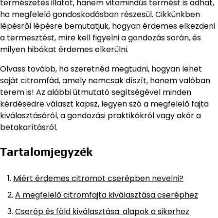
természetes illatot, hanem vitamindús termést is adhat,
ha megfelelő gondoskodásban részesül. Cikkünkben
lépésről lépésre bemutatjuk, hogyan érdemes elkezdeni
a termesztést, mire kell figyelni a gondozás során, és
milyen hibákat érdemes elkerülni.
Olvass tovább, ha szeretnéd megtudni, hogyan lehet
saját citromfád, amely nemcsak díszít, hanem valóban
terem is! Az alábbi útmutató segítségével minden
kérdésedre választ kapsz, legyen szó a megfelelő fajta
kiválasztásáról, a gondozási praktikákról vagy akár a
betakarításról.
Tartalomjegyzék
Miért érdemes citromot cserépben nevelni?
A megfelelő citromfajta kiválasztása cseréphez
Cserép és föld kiválasztása: alapok a sikerhez