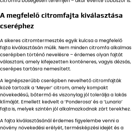
citromfa bőségesen teremjen – akár évente többször is.
A megfelelő citromfajta kiválasztása
cseréphez
A sikeres citromtermesztés egyik kulcsa a megfelelő
fajta kiválasztásán múlik. Nem minden citromfa alkalmas
cserépben történő nevelésre – érdemes olyan fajtát
választani, amely kifejezetten konténeres, vagyis dézsás,
cserépes tartásra nemesített.
A legnépszerűbb cserépben nevelhető citromfajták
közé tartozik a ‘Meyer’ citrom, amely kompakt
növekedésű, bőtermő és viszonylag jól tolerálja a lakás
klímáját. Emellett kedvelt a ‘Ponderosa’ és a ‘Lunario’
fajta is, melyek szintén jól alkalmazkodnak zárt terekhez.
A fajta kiválasztásánál érdemes figyelembe venni a
növény növekedési erélyét, termésképzési idejét és a