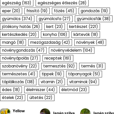
egészség
(163)
egészséges étkezés
(28)
eper
(20)
frissítő
(19)
főzés
(45)
gondozás
(19)
gyümölcs
(374)
gyümölcsfa
(27)
gyümölcsfák
(38)
jótékony hatás
(26)
kert
(23)
kertészet
(221)
kertészkedés
(20)
konyha
(106)
kártevők
(18)
mangó
(18)
mezőgazdaság
(42)
növények
(48)
növénygondozás
(47)
növényvédelem
(104)
növényápolás
(27)
receptek
(161)
szobanövény
(22)
termesztés
(92)
termés
(31)
természetes
(41)
tippek
(19)
tápanyagok
(51)
táplálkozás
(138)
vitamin
(21)
vitaminok
(94)
édes
(18)
élelmiszer
(44)
életmód
(23)
ételek
(22)
ültetés
(22)
Yellow
Japán szilva
Japán szilv