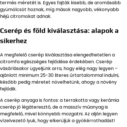
termés méretét is. Egyes fajták kisebb, de aromásabb
gyümölcsöt hoznak, míg mások nagyobb, vékonyabb
héjú citromokat adnak.
Cserép és föld kiválasztása: alapok a
sikerhez
A megfelelő cserép kiválasztása elengedhetetlen a
citromfa egészséges fejlődése érdekében. Cserép
vásárlásakor ügyeljünk arra, hogy elég nagy legyen –
ajánlott minimum 25-30 literes űrtartalommal indulni,
később pedig méretet növelhetünk, ahogy a növény
fejlődik.
A cserép anyaga is fontos: a terrakotta vagy kerámia
cserép jó légáteresztő, de a masszív műanyag is
megfelelő, mivel könnyebb mozgatni. Az alján legyen
vízelvezető lyuk, hogy elkerüljük a gyökérrothadást!