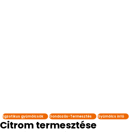
Egzotikus gyümölcsök
Gondozás-Termesztés
Gyümölcs infó
Citrom termesztése