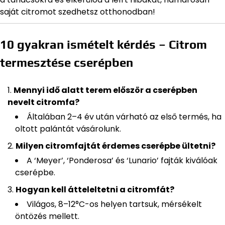
saját citromot szedhetsz otthonodban!
10 gyakran ismételt kérdés – Citrom
termesztése cserépben
Mennyi idő alatt terem először a cserépben
nevelt citromfa?
Általában 2–4 év után várható az első termés, ha
oltott palántát vásárolunk.
Milyen citromfajtát érdemes cserépbe ültetni?
A ‘Meyer’, ‘Ponderosa’ és ‘Lunario’ fajták kiválóak
cserépbe.
Hogyan kell átteleltetni a citromfát?
Világos, 8–12°C-os helyen tartsuk, mérsékelt
öntözés mellett.