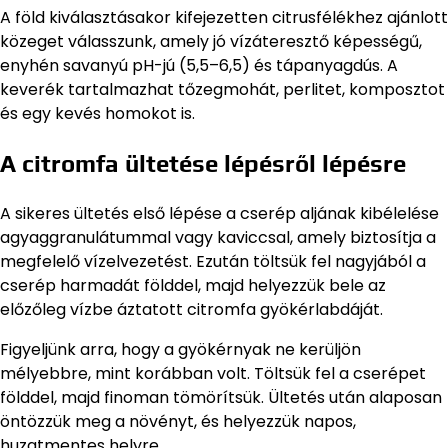
A föld kiválasztásakor kifejezetten citrusfélékhez ajánlott
közeget válasszunk, amely jó vízáteresztő képességű,
enyhén savanyú pH-jú (5,5–6,5) és tápanyagdús. A
keverék tartalmazhat tőzegmohát, perlitet, komposztot
és egy kevés homokot is.
A citromfa ültetése lépésről lépésre
A sikeres ültetés első lépése a cserép aljának kibélelése
agyaggranulátummal vagy kaviccsal, amely biztosítja a
megfelelő vízelvezetést. Ezután töltsük fel nagyjából a
cserép harmadát földdel, majd helyezzük bele az
előzőleg vízbe áztatott citromfa gyökérlabdáját.
Figyeljünk arra, hogy a gyökérnyak ne kerüljön
mélyebbre, mint korábban volt. Töltsük fel a cserépet
földdel, majd finoman tömörítsük. Ültetés után alaposan
öntözzük meg a növényt, és helyezzük napos,
huzatmentes helyre.