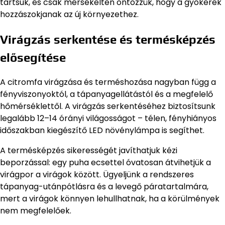
tartsuk, és csak mérsékelten öntözzük, hogy a gyökerek
hozzászokjanak az új környezethez.
Virágzás serkentése és termésképzés
elősegítése
A citromfa virágzása és terméshozása nagyban függ a
fényviszonyoktól, a tápanyagellátástól és a megfelelő
hőmérséklettől. A virágzás serkentéséhez biztosítsunk
legalább 12–14 órányi világosságot – télen, fényhiányos
időszakban kiegészítő LED növénylámpa is segíthet.
A termésképzés sikerességét javíthatjuk kézi
beporzással: egy puha ecsettel óvatosan átvihetjük a
virágpor a virágok között. Ügyeljünk a rendszeres
tápanyag-utánpótlásra és a levegő páratartalmára,
mert a virágok könnyen lehullhatnak, ha a körülmények
nem megfelelőek.