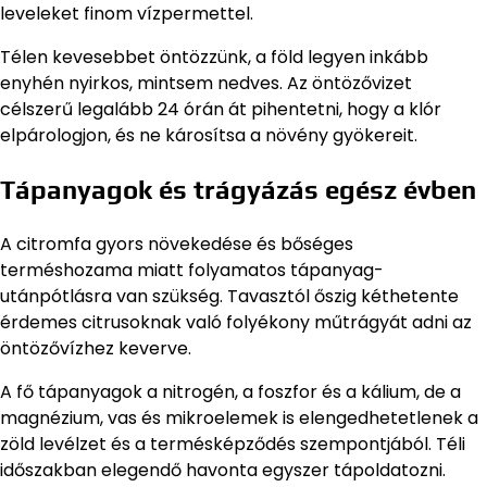
leveleket finom vízpermettel.
Télen kevesebbet öntözzünk, a föld legyen inkább
enyhén nyirkos, mintsem nedves. Az öntözővizet
célszerű legalább 24 órán át pihentetni, hogy a klór
elpárologjon, és ne károsítsa a növény gyökereit.
Tápanyagok és trágyázás egész évben
A citromfa gyors növekedése és bőséges
terméshozama miatt folyamatos tápanyag-
utánpótlásra van szükség. Tavasztól őszig kéthetente
érdemes citrusoknak való folyékony műtrágyát adni az
öntözővízhez keverve.
A fő tápanyagok a nitrogén, a foszfor és a kálium, de a
magnézium, vas és mikroelemek is elengedhetetlenek a
zöld levélzet és a termésképződés szempontjából. Téli
időszakban elegendő havonta egyszer tápoldatozni.