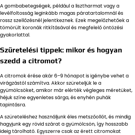
A gombabetegségek, például a lisztharmat vagy a
levélfoltosság leginkább magas páratartalomnál és
rossz szellőzésnél jelentkeznek. Ezek megelőzhetőek a
tömörült koronák ritkításával és megfelelő öntözési
gyakorlattal.
Szüretelési tippek: mikor és hogyan
szedd a citromot?
A citromok érése akár 6–9 hónapot is igénybe vehet a
virágzástól számítva. Akkor szüreteljük le a
gyümölcsöket, amikor már elérték végleges méretüket,
héjuk színe egyenletes sárga, és enyhén puhák
tapintásra.
A szüreteléshez használjunk éles metszőollót, és mindig
hagyjunk egy rövid szárat a gyümölcsön, így hosszabb
ideig tárolható. Egyszerre csak az érett citromokat