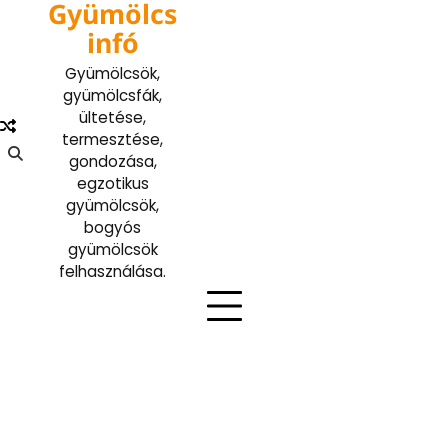
Gyümölcs
Skip
to
infó
content
Gyümölcsök,
gyümölcsfák,
ültetése,
termesztése,
gondozása,
egzotikus
gyümölcsök,
bogyós
gyümölcsök
felhasználása.