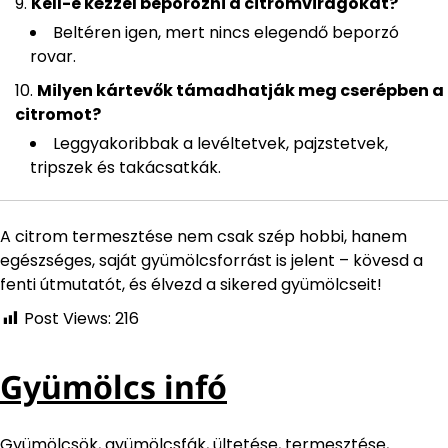
Kell-e kézzel beporozni a citromvirágokat?
Beltéren igen, mert nincs elegendő beporzó
rovar.
Milyen kártevők támadhatják meg cserépben a
citromot?
Leggyakoribbak a levéltetvek, pajzstetvek,
tripszek és takácsatkák.
A citrom termesztése nem csak szép hobbi, hanem
egészséges, saját gyümölcsforrást is jelent – kövesd a
fenti útmutatót, és élvezd a sikered gyümölcseit!
Post Views:
216
Gyümölcs infó
Gyümölcsök, gyümölcsfák, ültetése, termesztése,