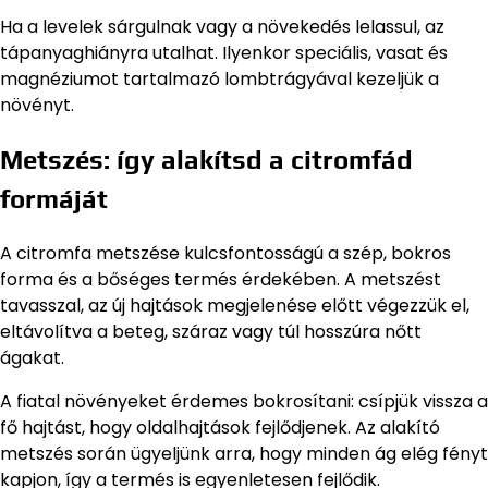
Ha a levelek sárgulnak vagy a növekedés lelassul, az
tápanyaghiányra utalhat. Ilyenkor speciális, vasat és
magnéziumot tartalmazó lombtrágyával kezeljük a
növényt.
Metszés: így alakítsd a citromfád
formáját
A citromfa metszése kulcsfontosságú a szép, bokros
forma és a bőséges termés érdekében. A metszést
tavasszal, az új hajtások megjelenése előtt végezzük el,
eltávolítva a beteg, száraz vagy túl hosszúra nőtt
ágakat.
A fiatal növényeket érdemes bokrosítani: csípjük vissza a
fő hajtást, hogy oldalhajtások fejlődjenek. Az alakító
metszés során ügyeljünk arra, hogy minden ág elég fényt
kapjon, így a termés is egyenletesen fejlődik.