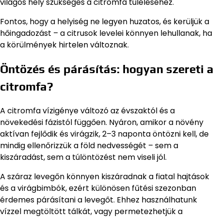
világos hely szükséges a citromfa túléléséhez.
Fontos, hogy a helyiség ne legyen huzatos, és kerüljük a
hőingadozást – a citrusok levelei könnyen lehullanak, ha
a körülmények hirtelen változnak.
Öntözés és párásítás: hogyan szereti a
citromfa?
A citromfa vízigénye változó az évszaktól és a
növekedési fázistól függően. Nyáron, amikor a növény
aktívan fejlődik és virágzik, 2–3 naponta öntözni kell, de
mindig ellenőrizzük a föld nedvességét – sem a
kiszáradást, sem a túlöntözést nem viseli jól.
A száraz levegőn könnyen kiszáradnak a fiatal hajtások
és a virágbimbók, ezért különösen fűtési szezonban
érdemes párásítani a levegőt. Ehhez használhatunk
vízzel megtöltött tálkát, vagy permetezhetjük a