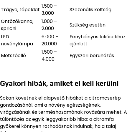
1.500 –
Trágya, tápoldat
Szezonális költség
3.000
Öntözőkanna,
1.000 –
Szükség esetén
spricni
2.000
LED
6.000 –
Fényhiányos lakásokhoz
növénylámpa
20.000
ajánlott
1.500 –
Metszőolló
Egyszeri beruházás
4.000
Gyakori hibák, amiket el kell kerülni
Sokan követnek el alapvető hibákat a citromcserép
gondozásánál, ami a növény egészségének,
virágzásának és terméshozamának rovására mehet. A
túlöntözés az egyik leggyakoribb hiba: a citromfa
gyökerei könnyen rothadásnak indulnak, ha a talaj