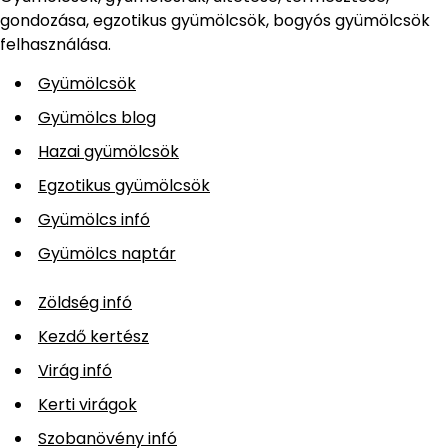
gondozása, egzotikus gyümölcsök, bogyós gyümölcsök
felhasználása.
Gyümölcsök
Gyümölcs blog
Hazai gyümölcsök
Egzotikus gyümölcsök
Gyümölcs infó
Gyümölcs naptár
Zöldség infó
Kezdő kertész
Virág infó
Kerti virágok
Szobanövény infó