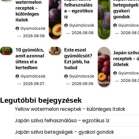
watermelon
felhasználás
betegségek
receptek –
a – egzotikus
gyakori
különleges
íz
gondok
italok
Gyümölcsök
Gyümölcs
Gyümölcsök
2026.08.08.
2026.08.0
2026.08.08.
10 gyümölcs,
Este eszel
Japán szilv
amit azonnal
gyümölcsöt?
receptek – ú
ültess el a
Ezt jobb, ha
ötletek
kertedben
tudod
Gyümölcs
Gyümölcsök
Gyümölcsök
2026.08.
2026.08.07.
2026.08.06.
Legutóbbi bejegyzések
Yellow watermelon receptek – különleges italok
Japán szilva felhasználása – egzotikus íz
Japán szilva betegségek – gyakori gondok