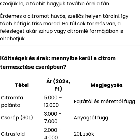
szedjük le, a többit hagyjuk tovább érni a fán.
Érdemes a citromot hűvös, szellős helyen tárolni, így
több hétig is friss marad. Ha túl sok termés van, a
felesleget akár szirup vagy citromlé formájában is
eltehetjük.
Költségek és árak: mennyibe kerül a citrom
termesztése cserépben?
Ár (2024,
Tétel
Megjegyzés
Ft)
Citromfa
5.000 –
Fajtától és mérettől függ
palánta
12.000
3.000 –
Cserép (30L)
Anyagtól függ
7.000
2.000 –
Citrusföld
20L zsák
4.000