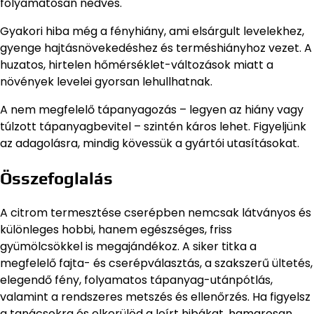
folyamatosan nedves.
Gyakori hiba még a fényhiány, ami elsárgult levelekhez,
gyenge hajtásnövekedéshez és terméshiányhoz vezet. A
huzatos, hirtelen hőmérséklet-változások miatt a
növények levelei gyorsan lehullhatnak.
A nem megfelelő tápanyagozás – legyen az hiány vagy
túlzott tápanyagbevitel – szintén káros lehet. Figyeljünk
az adagolásra, mindig kövessük a gyártói utasításokat.
Összefoglalás
A citrom termesztése cserépben nemcsak látványos és
különleges hobbi, hanem egészséges, friss
gyümölcsökkel is megajándékoz. A siker titka a
megfelelő fajta- és cserépválasztás, a szakszerű ültetés,
elegendő fény, folyamatos tápanyag-utánpótlás,
valamint a rendszeres metszés és ellenőrzés. Ha figyelsz
a tanácsokra és elkerülöd a leírt hibákat, hamarosan