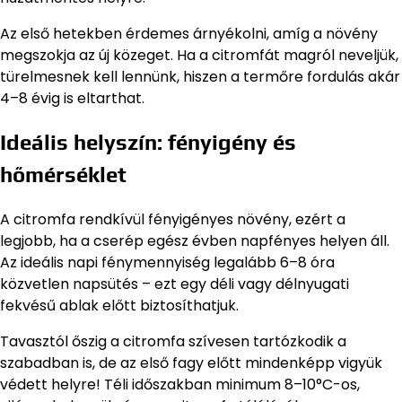
Az első hetekben érdemes árnyékolni, amíg a növény
megszokja az új közeget. Ha a citromfát magról neveljük,
türelmesnek kell lennünk, hiszen a termőre fordulás akár
4–8 évig is eltarthat.
Ideális helyszín: fényigény és
hőmérséklet
A citromfa rendkívül fényigényes növény, ezért a
legjobb, ha a cserép egész évben napfényes helyen áll.
Az ideális napi fénymennyiség legalább 6–8 óra
közvetlen napsütés – ezt egy déli vagy délnyugati
fekvésű ablak előtt biztosíthatjuk.
Tavasztól őszig a citromfa szívesen tartózkodik a
szabadban is, de az első fagy előtt mindenképp vigyük
védett helyre! Téli időszakban minimum 8–10°C-os,