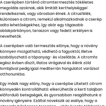
A cserépben történő citromtermesztés tökéletes
megoldás azoknak, akik limitált kerthelyiséggel
rendelkeznek, vagy városban élnek. A citrusfélék,
különösen a citrom, remekül alkalmazkodnak a cserép
adta lehetőségekhez, így akár egy tágasabb
ablakpárkányon, teraszon vagy fedett erkélyen is
nevelhetők.
A cserépben való termesztés előnye, hogy a növény
könnyen mozgatható, védhető a fagyoktól, illetve
szabályozható a tápanyag- és vízellátás. A citromfa
egész évben díszít, illatos virágaival és élénk zöld
lombjával pedig igazi mediterrán hangulatot varázsol
otthonunkba.
Egy másik nagy előny, hogy a cserépbe ültetett citrom
könnyedén kontrollálható: elkerülhetők a kerti talajban
előforduló betegségek, és gyorsabban reagálhatunk a
növény igényeire. Ezáltal növekszik az esélye, hogy a