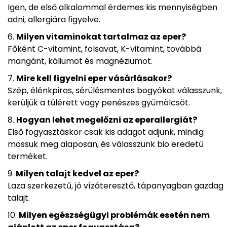
Igen, de első alkalommal érdemes kis mennyiségben
adni, allergiára figyelve.
Milyen vitaminokat tartalmaz az eper?
Főként C-vitamint, folsavat, K-vitamint, továbbá
mangánt, káliumot és magnéziumot.
Mire kell figyelni eper vásárlásakor?
Szép, élénkpiros, sérülésmentes bogyókat válasszunk,
kerüljük a túlérett vagy penészes gyümölcsöt.
Hogyan lehet megelőzni az eperallergiát?
Első fogyasztáskor csak kis adagot adjunk, mindig
mossuk meg alaposan, és válasszunk bio eredetű
terméket.
Milyen talajt kedvel az eper?
Laza szerkezetű, jó vízáteresztő, tápanyagban gazdag
talajt.
Milyen egészségügyi problémák esetén nem