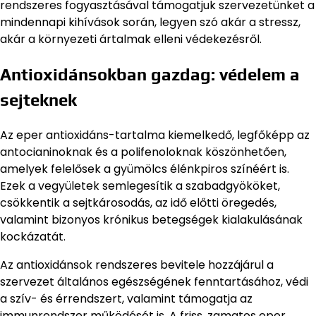
rendszeres fogyasztásával támogatjuk szervezetünket a
mindennapi kihívások során, legyen szó akár a stressz,
akár a környezeti ártalmak elleni védekezésről.
Antioxidánsokban gazdag: védelem a
sejteknek
Az eper antioxidáns-tartalma kiemelkedő, legfőképp az
antocianinoknak és a polifenoloknak köszönhetően,
amelyek felelősek a gyümölcs élénkpiros színéért is.
Ezek a vegyületek semlegesítik a szabadgyököket,
csökkentik a sejtkárosodás, az idő előtti öregedés,
valamint bizonyos krónikus betegségek kialakulásának
kockázatát.
Az antioxidánsok rendszeres bevitele hozzájárul a
szervezet általános egészségének fenntartásához, védi
a szív- és érrendszert, valamint támogatja az
immunrendszer működését is. A friss, zamatos eper