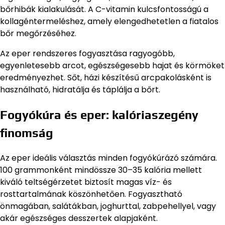
bőrhibák kialakulását. A C-vitamin kulcsfontosságú a
kollagéntermeléshez, amely elengedhetetlen a fiatalos
bőr megőrzéséhez.
Az eper rendszeres fogyasztása ragyogóbb,
egyenletesebb arcot, egészségesebb hajat és körmöket
eredményezhet. Sőt, házi készítésű arcpakolásként is
használható, hidratálja és táplálja a bőrt.
Fogyókúra és eper: kalóriaszegény
finomság
Az eper ideális választás minden fogyókúrázó számára.
100 grammonként mindössze 30–35 kalória mellett
kiváló teltségérzetet biztosít magas víz- és
rosttartalmának köszönhetően. Fogyasztható
önmagában, salátákban, joghurttal, zabpehellyel, vagy
akár egészséges desszertek alapjaként.