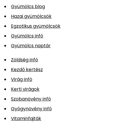
Gyümölcs blog
Hazai gyümölcsök
Egzotikus gyümölcsök
Gyümölcs infó
Gyümölcs naptár
Zöldség infó
Kezdő kertész
Virág infó
Kerti virágok
Szobanövény infó
Gyógynövény infó
Vitaminfajták