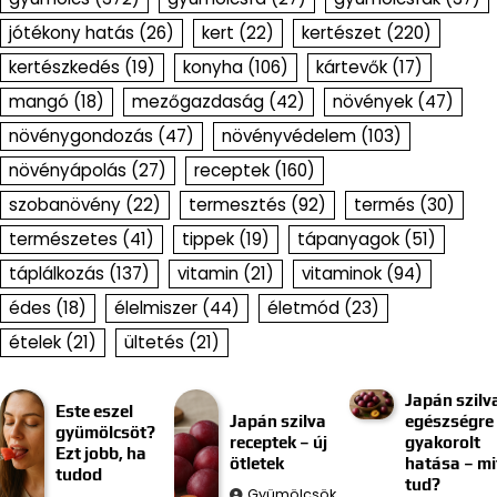
jótékony hatás
(26)
kert
(22)
kertészet
(220)
kertészkedés
(19)
konyha
(106)
kártevők
(17)
mangó
(18)
mezőgazdaság
(42)
növények
(47)
növénygondozás
(47)
növényvédelem
(103)
növényápolás
(27)
receptek
(160)
szobanövény
(22)
termesztés
(92)
termés
(30)
természetes
(41)
tippek
(19)
tápanyagok
(51)
táplálkozás
(137)
vitamin
(21)
vitaminok
(94)
édes
(18)
élelmiszer
(44)
életmód
(23)
ételek
(21)
ültetés
(21)
Japán szilv
Este eszel
Japán szilva
egészségre
gyümölcsöt?
receptek – új
gyakorolt
Ezt jobb, ha
ötletek
hatása – mi
tudod
tud?
Gyümölcsök