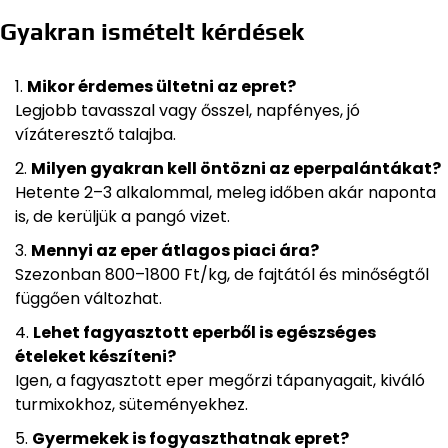
Gyakran ismételt kérdések
Mikor érdemes ültetni az epret?
Legjobb tavasszal vagy ősszel, napfényes, jó
vízáteresztő talajba.
Milyen gyakran kell öntözni az eperpalántákat?
Hetente 2–3 alkalommal, meleg időben akár naponta
is, de kerüljük a pangó vizet.
Mennyi az eper átlagos piaci ára?
Szezonban 800–1800 Ft/kg, de fajtától és minőségtől
függően változhat.
Lehet fagyasztott eperből is egészséges
ételeket készíteni?
Igen, a fagyasztott eper megőrzi tápanyagait, kiváló
turmixokhoz, süteményekhez.
Gyermekek is fogyaszthatnak epret?