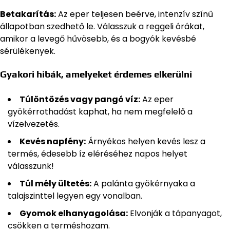
Betakarítás:
Az eper teljesen beérve, intenzív színű
állapotban szedhető le. Válasszuk a reggeli órákat,
amikor a levegő hűvösebb, és a bogyók kevésbé
sérülékenyek.
Gyakori hibák, amelyeket érdemes elkerülni
Túlöntözés vagy pangó víz:
Az eper
gyökérrothadást kaphat, ha nem megfelelő a
vízelvezetés.
Kevés napfény:
Árnyékos helyen kevés lesz a
termés, édesebb íz eléréséhez napos helyet
válasszunk!
Túl mély ültetés:
A palánta gyökérnyaka a
talajszinttel legyen egy vonalban.
Gyomok elhanyagolása:
Elvonják a tápanyagot,
csökken a terméshozam.