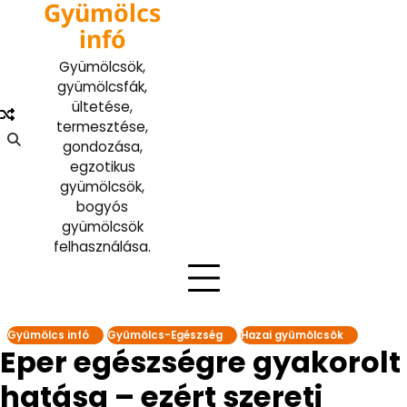
Gyümölcs
Skip
to
infó
content
Gyümölcsök,
gyümölcsfák,
ültetése,
termesztése,
gondozása,
egzotikus
gyümölcsök,
bogyós
gyümölcsök
felhasználása.
Gyümölcs infó
Gyümölcs-Egészség
Hazai gyümölcsök
Eper egészségre gyakorolt
hatása – ezért szereti