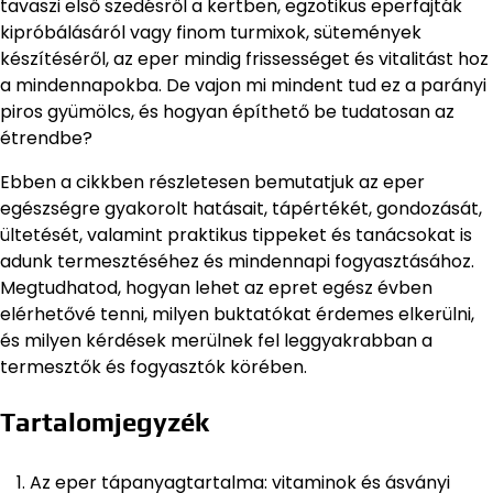
tavaszi első szedésről a kertben, egzotikus eperfajták
kipróbálásáról vagy finom turmixok, sütemények
készítéséről, az eper mindig frissességet és vitalitást hoz
a mindennapokba. De vajon mi mindent tud ez a parányi
piros gyümölcs, és hogyan építhető be tudatosan az
étrendbe?
Ebben a cikkben részletesen bemutatjuk az eper
egészségre gyakorolt hatásait, tápértékét, gondozását,
ültetését, valamint praktikus tippeket és tanácsokat is
adunk termesztéséhez és mindennapi fogyasztásához.
Megtudhatod, hogyan lehet az epret egész évben
elérhetővé tenni, milyen buktatókat érdemes elkerülni,
és milyen kérdések merülnek fel leggyakrabban a
termesztők és fogyasztók körében.
Tartalomjegyzék
Az eper tápanyagtartalma: vitaminok és ásványi