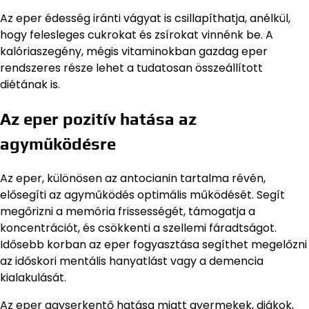
Az eper édesség iránti vágyat is csillapíthatja, anélkül,
hogy felesleges cukrokat és zsírokat vinnénk be. A
kalóriaszegény, mégis vitaminokban gazdag eper
rendszeres része lehet a tudatosan összeállított
diétának is.
Az eper pozitív hatása az
agyműködésre
Az eper, különösen az antocianin tartalma révén,
elősegíti az agyműködés optimális működését. Segít
megőrizni a memória frissességét, támogatja a
koncentrációt, és csökkenti a szellemi fáradtságot.
Idősebb korban az eper fogyasztása segíthet megelőzni
az időskori mentális hanyatlást vagy a demencia
kialakulását.
Az eper agyserkentő hatása miatt gyermekek, diákok,