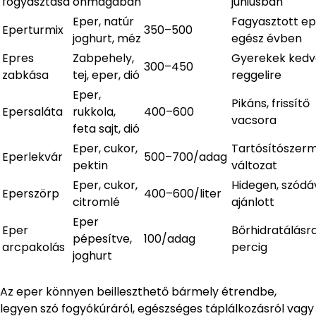
fogyasztása
önmagában
júniusban
Eper, natúr
Fagyasztott ep
Eperturmix
350–500
joghurt, méz
egész évben
Epres
Zabpehely,
Gyerekek ked
300–450
zabkása
tej, eper, dió
reggelire
Eper,
Pikáns, frissítő
Epersaláta
rukkola,
400–600
vacsora
feta sajt, dió
Eper, cukor,
Tartósítószer
Eperlekvár
500–700/adag
pektin
változat
Eper, cukor,
Hidegen, szódá
Eperszörp
400–600/liter
citromlé
ajánlott
Eper
Eper
Bőrhidratálásr
pépesítve,
100/adag
arcpakolás
percig
joghurt
Az eper könnyen beilleszthető bármely étrendbe,
legyen szó fogyókúráról, egészséges táplálkozásról vagy