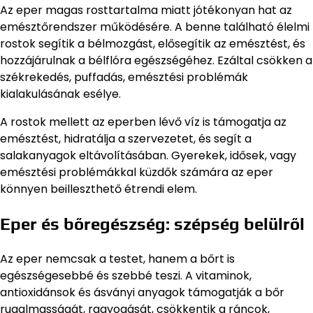
Az eper magas rosttartalma miatt jótékonyan hat az
emésztőrendszer működésére. A benne található élelmi
rostok segítik a bélmozgást, elősegítik az emésztést, és
hozzájárulnak a bélflóra egészségéhez. Ezáltal csökken a
székrekedés, puffadás, emésztési problémák
kialakulásának esélye.
A rostok mellett az eperben lévő víz is támogatja az
emésztést, hidratálja a szervezetet, és segít a
salakanyagok eltávolításában. Gyerekek, idősek, vagy
emésztési problémákkal küzdők számára az eper
könnyen beilleszthető étrendi elem.
Eper és bőregészség: szépség belülről
Az eper nemcsak a testet, hanem a bőrt is
egészségesebbé és szebbé teszi. A vitaminok,
antioxidánsok és ásványi anyagok támogatják a bőr
rugalmasságát, ragyogását, csökkentik a ráncok,