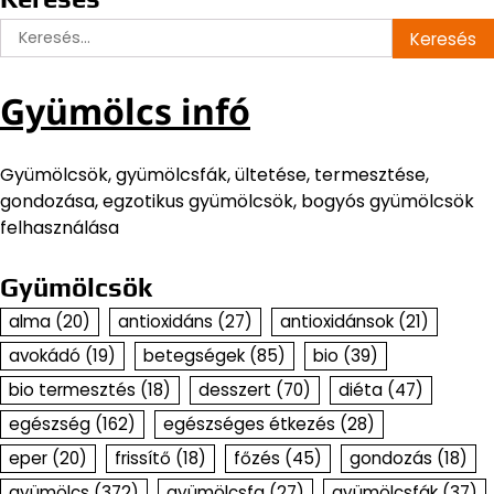
Keresés:
Gyümölcs infó
Gyümölcsök, gyümölcsfák, ültetése, termesztése,
gondozása, egzotikus gyümölcsök, bogyós gyümölcsök
felhasználása
Gyümölcsök
alma
(20)
antioxidáns
(27)
antioxidánsok
(21)
avokádó
(19)
betegségek
(85)
bio
(39)
bio termesztés
(18)
desszert
(70)
diéta
(47)
egészség
(162)
egészséges étkezés
(28)
eper
(20)
frissítő
(18)
főzés
(45)
gondozás
(18)
gyümölcs
(372)
gyümölcsfa
(27)
gyümölcsfák
(37)