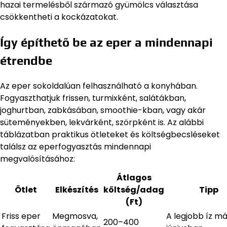
hazai termelésből származó gyümölcs választása
csökkentheti a kockázatokat.
Így építhető be az eper a mindennapi
étrendbe
Az eper sokoldalúan felhasználható a konyhában.
Fogyaszthatjuk frissen, turmixként, salátákban,
joghurtban, zabkásában, smoothie-kban, vagy akár
süteményekben, lekvárként, szörpként is. Az alábbi
táblázatban praktikus ötleteket és költségbecsléseket
találsz az eperfogyasztás mindennapi
megvalósításához:
Átlagos
Ötlet
Elkészítés
költség/adag
Tipp
(Ft)
Friss eper
Megmosva,
A legjobb íz má
200–400