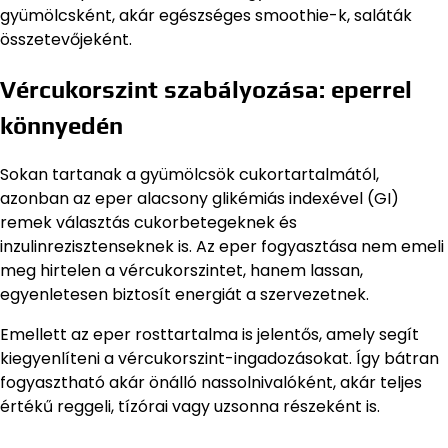
gyümölcsként, akár egészséges smoothie-k, saláták
összetevőjeként.
Vércukorszint szabályozása: eperrel
könnyedén
Sokan tartanak a gyümölcsök cukortartalmától,
azonban az eper alacsony glikémiás indexével (GI)
remek választás cukorbetegeknek és
inzulinrezisztenseknek is. Az eper fogyasztása nem emeli
meg hirtelen a vércukorszintet, hanem lassan,
egyenletesen biztosít energiát a szervezetnek.
Emellett az eper rosttartalma is jelentős, amely segít
kiegyenlíteni a vércukorszint-ingadozásokat. Így bátran
fogyasztható akár önálló nassolnivalóként, akár teljes
értékű reggeli, tízórai vagy uzsonna részeként is.