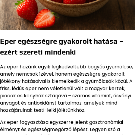
Eper egészségre gyakorolt hatása –
ezért szereti mindenki
Az eper hazánk egyik legkedveltebb bogyós gyümölcse,
amely nemcsak ízével, hanem egészségre gyakorolt
jótékony hatásaival is kiemelkedik a gyümölcsök közül. A
friss, lédús eper nem véletlenül vált a magyar kertek,
piacok és konyhák sztárjává – számos vitamint, ásványi
anyagot és antioxidánst tartalmaz, amelyek mind
hozzájárulnak testi-lelki jólétünkhöz.
Az eper fogyasztása egyszerre jelent gasztronómiai
élményt és egészségmegőrző lépést. Legyen szó a