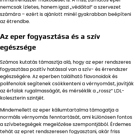
nemcsak ízletes, hanem igazi „védőital” a szervezet
számára – ezért is ajánlott minél gyakrabban beépíteni
az étrendbe.
Az eper fogyasztása és a szív
egészsége
Számos kutatás támasztja alá, hogy az eper rendszeres
fogyasztása pozitív hatással van a szív- és érrendszer
egészségére. Az eperben található flavonoidok és
polifenolok segítenek csökkenteni a vérnyomást, javítják
az érfalak rugalmasságát, és mérséklik a „rossz” LDL-
koleszterin szintjét.
Mindemellett az eper káliumtartalma támogatja a
normális vérnyomás fenntartását, ami különösen fontos
a szívbetegségek megelőzése szempontjából. Érdemes
tehát az epret rendszeresen fogyasztani, akár friss