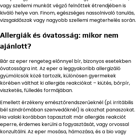
vagy szellemi munkát végző felnőttek étrendjében is
kiváló helye van. Finom, egészséges nassolnivaló tanulás,
vizsgaidőszak vagy nagyobb szellemi megterhelés során.
Allergiák és óvatosság: mikor nem
ajánlott?
Bár az eper rengeteg előnnyel bír, bizonyos esetekben
óvatosságra int. Az eper a leggyakoribb allergizáló
gyümölcsök közé tartozik, különösen gyermekek
körében válthat ki allergiás reakciókat – kiütés, bőrpír,
viszketés, fülledés formájában.
Emellett érzékeny emésztőrendszerűeknél (pl. irritábilis
bél szindrómában szenvedőknél) is okozhat panaszokat.
Ha valaki korábban tapasztalt már allergiás reakciót
eperre, érdemes kerülni a fogyasztását, vagy orvossal
konzultálni. Az eper mosása, hámozása, és a bio vagy