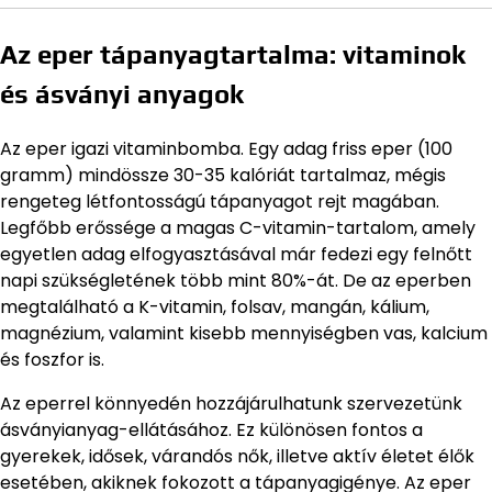
Az eper tápanyagtartalma: vitaminok
és ásványi anyagok
Az eper igazi vitaminbomba. Egy adag friss eper (100
gramm) mindössze 30-35 kalóriát tartalmaz, mégis
rengeteg létfontosságú tápanyagot rejt magában.
Legfőbb erőssége a magas C-vitamin-tartalom, amely
egyetlen adag elfogyasztásával már fedezi egy felnőtt
napi szükségletének több mint 80%-át. De az eperben
megtalálható a K-vitamin, folsav, mangán, kálium,
magnézium, valamint kisebb mennyiségben vas, kalcium
és foszfor is.
Az eperrel könnyedén hozzájárulhatunk szervezetünk
ásványianyag-ellátásához. Ez különösen fontos a
gyerekek, idősek, várandós nők, illetve aktív életet élők
esetében, akiknek fokozott a tápanyagigénye. Az eper