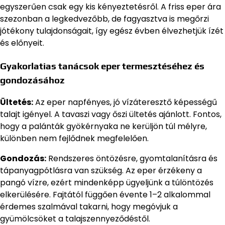
egyszerűen csak egy kis kényeztetésről. A friss eper ára
szezonban a legkedvezőbb, de fagyasztva is megőrzi
jótékony tulajdonságait, így egész évben élvezhetjük ízét
és előnyeit.
Gyakorlatias tanácsok eper termesztéséhez és
gondozásához
Ültetés:
Az eper napfényes, jó vízáteresztő képességű
talajt igényel. A tavaszi vagy őszi ültetés ajánlott. Fontos,
hogy a palánták gyökérnyaka ne kerüljön túl mélyre,
különben nem fejlődnek megfelelően.
Gondozás:
Rendszeres öntözésre, gyomtalanításra és
tápanyagpótlásra van szükség. Az eper érzékeny a
pangó vízre, ezért mindenképp ügyeljünk a túlöntözés
elkerülésére. Fajtától függően évente 1–2 alkalommal
érdemes szalmával takarni, hogy megóvjuk a
gyümölcsöket a talajszennyeződéstől.