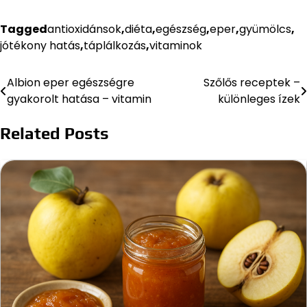
Tagged
antioxidánsok
,
diéta
,
egészség
,
eper
,
gyümölcs
,
jótékony hatás
,
táplálkozás
,
vitaminok
Albion eper egészségre
Szőlős receptek –
Bejegyzés
gyakorolt hatása – vitamin
különleges ízek
navigáció
Related Posts