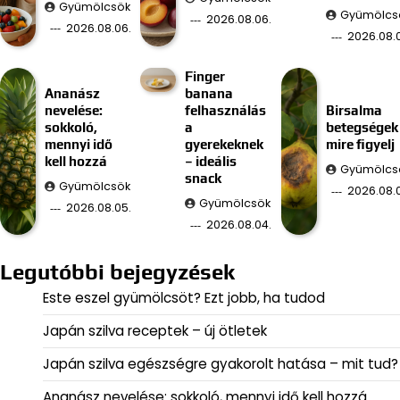
Gyümölcsök
Gyümölcs
2026.08.06.
2026.08.06.
2026.08.
Finger
Ananász
banana
nevelése:
felhasználás
Birsalma
sokkoló,
a
betegségek
mennyi idő
gyerekeknek
mire figyelj
kell hozzá
– ideális
Gyümölcs
snack
Gyümölcsök
2026.08.
Gyümölcsök
2026.08.05.
2026.08.04.
Legutóbbi bejegyzések
Este eszel gyümölcsöt? Ezt jobb, ha tudod
Japán szilva receptek – új ötletek
Japán szilva egészségre gyakorolt hatása – mit tud?
Ananász nevelése: sokkoló, mennyi idő kell hozzá