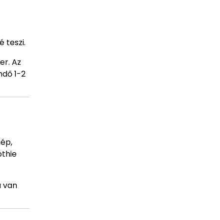
 teszi.
er. Az
ndő 1-2
ép,
othie
a van