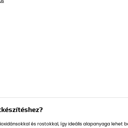
us
tkészítéshez?
oxidánsokkal és rostokkal, így ideális alapanyaga lehet 