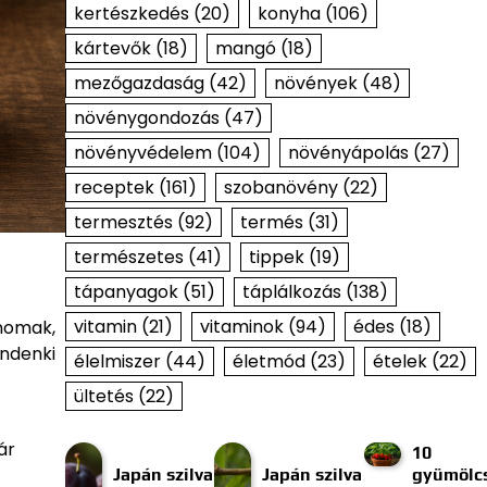
kertészkedés
(20)
konyha
(106)
kártevők
(18)
mangó
(18)
mezőgazdaság
(42)
növények
(48)
növénygondozás
(47)
növényvédelem
(104)
növényápolás
(27)
receptek
(161)
szobanövény
(22)
termesztés
(92)
termés
(31)
természetes
(41)
tippek
(19)
tápanyagok
(51)
táplálkozás
(138)
vitamin
(21)
vitaminok
(94)
édes
(18)
inomak,
indenki
élelmiszer
(44)
életmód
(23)
ételek
(22)
ültetés
(22)
ár
10
Japán szilva
Japán szilva
gyümölcs