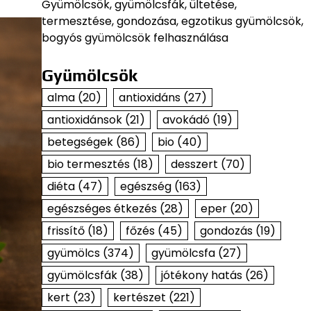
Gyümölcsök, gyümölcsfák, ültetése,
termesztése, gondozása, egzotikus gyümölcsök,
bogyós gyümölcsök felhasználása
Gyümölcsök
alma
(20)
antioxidáns
(27)
antioxidánsok
(21)
avokádó
(19)
betegségek
(86)
bio
(40)
bio termesztés
(18)
desszert
(70)
diéta
(47)
egészség
(163)
egészséges étkezés
(28)
eper
(20)
frissítő
(18)
főzés
(45)
gondozás
(19)
gyümölcs
(374)
gyümölcsfa
(27)
gyümölcsfák
(38)
jótékony hatás
(26)
kert
(23)
kertészet
(221)