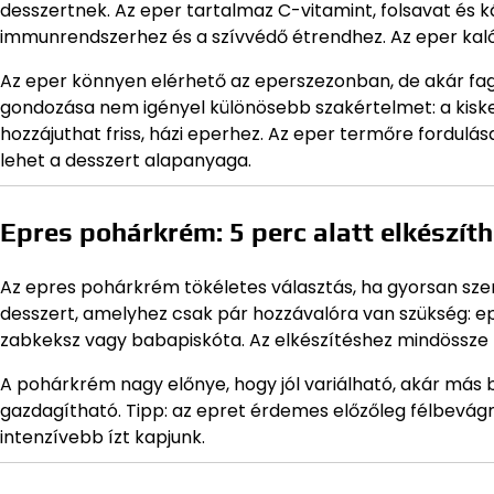
desszertnek. Az eper tartalmaz C-vitamint, folsavat és 
immunrendszerhez és a szívvédő étrendhez. Az eper kalór
Az eper könnyen elérhető az eperszezonban, de akár fag
gondozása nem igényel különösebb szakértelmet: a kisker
hozzájuthat friss, házi eperhez. Az eper termőre fordulás
lehet a desszert alapanyaga.
Epres pohárkrém: 5 perc alatt elkészít
Az epres pohárkrém tökéletes választás, ha gyorsan sze
desszert, amelyhez csak pár hozzávalóra van szükség: ep
zabkeksz vagy babapiskóta. Az elkészítéshez mindössze 
A pohárkrém nagy előnye, hogy jól variálható, akár más 
gazdagítható. Tipp: az epret érdemes előzőleg félbevágn
intenzívebb ízt kapjunk.