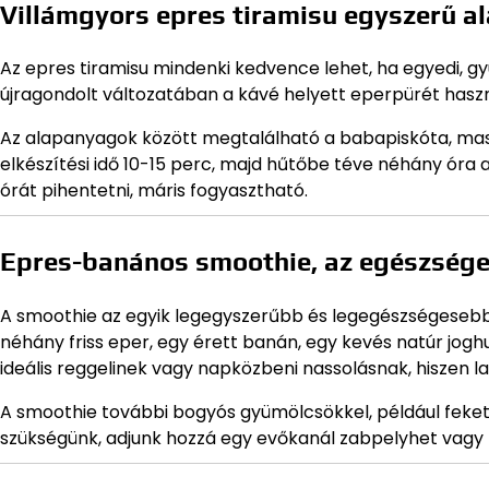
Villámgyors epres tiramisu egyszerű 
Az epres tiramisu mindenki kedvence lehet, ha egyedi, g
újragondolt változatában a kávé helyett eperpürét használu
Az alapanyagok között megtalálható a babapiskóta, masca
elkészítési idő 10-15 perc, majd hűtőbe téve néhány óra 
órát pihentetni, máris fogyasztható.
Epres-banános smoothie, az egészsége
A smoothie az egyik legegyszerűbb és legegészségesebb
néhány friss eper, egy érett banán, egy kevés natúr joghu
ideális reggelinek vagy napközbeni nassolásnak, hiszen l
A smoothie további bogyós gyümölcsökkel, például feket
szükségünk, adjunk hozzá egy evőkanál zabpelyhet vagy