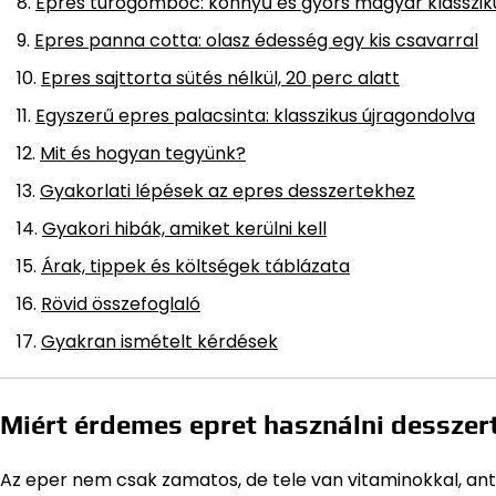
Epres túrógombóc: könnyű és gyors magyar klasszik
Epres panna cotta: olasz édesség egy kis csavarral
Epres sajttorta sütés nélkül, 20 perc alatt
Egyszerű epres palacsinta: klasszikus újragondolva
Mit és hogyan tegyünk?
Gyakorlati lépések az epres desszertekhez
Gyakori hibák, amiket kerülni kell
Árak, tippek és költségek táblázata
Rövid összefoglaló
Gyakran ismételt kérdések
Miért érdemes epret használni desszer
Az eper nem csak zamatos, de tele van vitaminokkal, anti