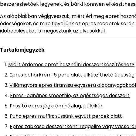
beszerezhetőek legyenek, és bárki könnyen elkészíthess
Az alábbiakban végigvesszük, miért éri meg epret használ
édességeket, és mire figyeljünk az epres receptek során.
időbecsléseket is megosztunk az olvasókkal.
Tartalomjegyzék
Miért érdemes epret használni desszertkészítéshez?
Epres pohárkrém: 5 perc alatt elkészíthető édesség
Villámgyors epres tiramisu egyszerű alapanyagokból
Epres-banános smoothie, az egészséges desszert
Frissítő epres jégkrém házilag, pálcikán
Puha epres muffin: süssünk együtt percek alatt
Epres zabkása desszertként: reggelire vagy vacsorá