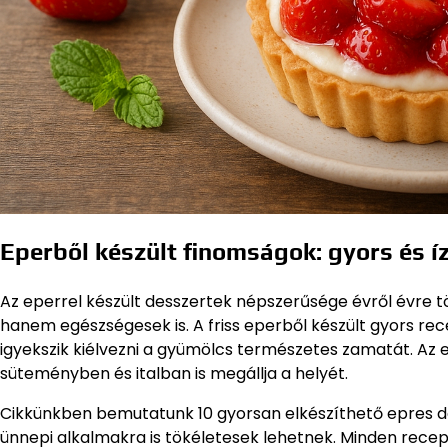
Eperből készült finomságok: gyors és í
Az eperrel készült desszertek népszerűsége évről évre 
hanem egészségesek is. A friss eperből készült gyors r
igyekszik kiélvezni a gyümölcs természetes zamatát. 
süteményben és italban is megállja a helyét.
Cikkünkben bemutatunk 10 gyorsan elkészíthető epres de
ünnepi alkalmakra is tökéletesek lehetnek. Minden rec