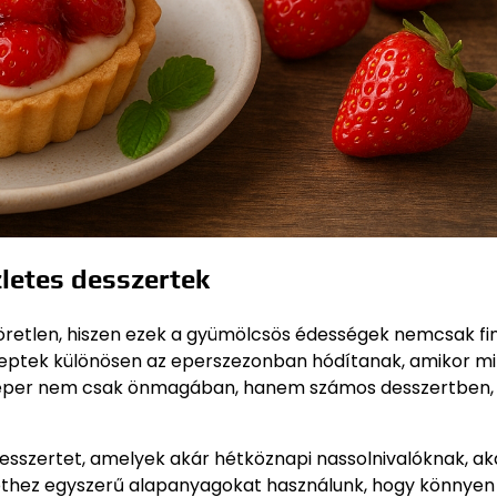
zletes desszertek
töretlen, hiszen ezek a gyümölcsös édességek nemcsak f
eceptek különösen az eperszezonban hódítanak, amikor m
Az eper nem csak önmagában, hanem számos desszertben,
sszertet, amelyek akár hétköznapi nassolnivalóknak, ak
epthez egyszerű alapanyagokat használunk, hogy könnyen