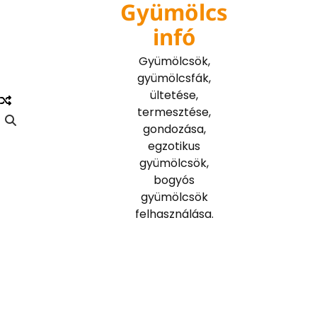
Gyümölcs
Skip
to
infó
content
Gyümölcsök,
gyümölcsfák,
ültetése,
termesztése,
gondozása,
egzotikus
gyümölcsök,
bogyós
gyümölcsök
felhasználása.