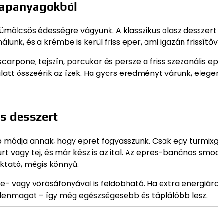
alapanyagokból
yümölcsös édességre vágyunk. A klasszikus olasz desszert
nk, és a krémbe is kerül friss eper, ami igazán frissítővé
rpone, tejszín, porcukor és persze a friss szezonális ep
alatt összeérik az ízek. Ha gyors eredményt várunk, elege
s desszert
 módja annak, hogy epret fogyasszunk. Csak egy turmixg
rt vagy tej, és már kész is az ital. Az epres-banános smo
aktató, mégis könnyű.
e- vagy vörösáfonyával is feldobható. Ha extra energiár
 lenmagot – így még egészségesebb és táplálóbb lesz.