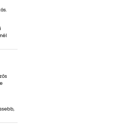
ás.
i
nél
zős
ve
issebb,