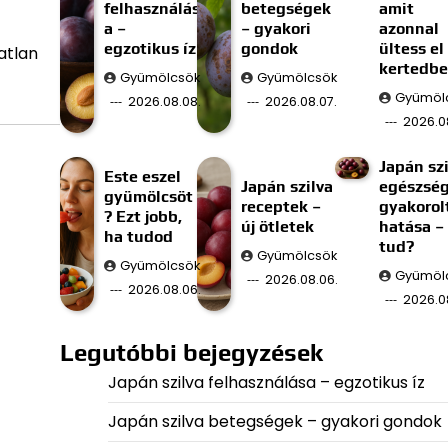
felhasználás
betegségek
amit
a –
– gyakori
azonnal
egzotikus íz
gondok
ültess el
atlan
kertedb
Gyümölcsök
Gyümölcsök
Gyümöl
2026.08.08.
2026.08.07.
2026.0
Japán szi
Este eszel
Japán szilva
egészség
gyümölcsöt
receptek –
gyakorol
? Ezt jobb,
új ötletek
hatása –
ha tudod
tud?
Gyümölcsök
Gyümölcsök
Gyümöl
2026.08.06.
2026.08.06.
2026.0
Legutóbbi bejegyzések
Japán szilva felhasználása – egzotikus íz
Japán szilva betegségek – gyakori gondok