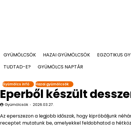
GYÜMÖLCSÖK
HAZAI GYÜMÖLCSÖK
EGZOTIKUS G
TUDTAD-E?
GYÜMÖLCS NAPTÁR
Gyümölcs infó
Hazai gyümölcsök
Eperből készült dessze
Gyümölcsök
2026.03.27.
Az eperszezon a legjobb időszak, hogy kipróbáljunk néhán
receptet mutatunk be, amelyekkel feldobhatod a hétköz