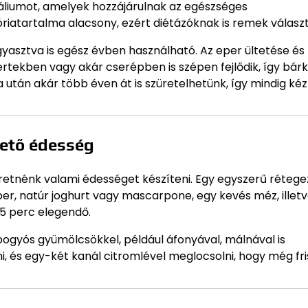
káliumot, amelyek hozzájárulnak az egészséges
iatartalma alacsony, ezért diétázóknak is remek választ
yasztva is egész évben használható. Az eper ültetése és
tekben vagy akár cserépben is szépen fejlődik, így bárk
a után akár több éven át is szüretelhetünk, így mindig kéz
hető édesség
retnénk valami édességet készíteni. Egy egyszerű rétege
er, natúr joghurt vagy mascarpone, egy kevés méz, illet
5 perc elegendő.
bogyós gyümölcsökkel, például áfonyával, málnával is
i, és egy-két kanál citromlével meglocsolni, hogy még fr