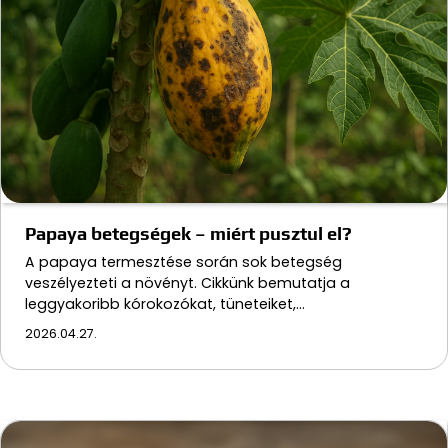
Papaya betegségek – miért pusztul el?
A papaya termesztése során sok betegség
veszélyezteti a növényt. Cikkünk bemutatja a
leggyakoribb kórokozókat, tüneteiket,…
2026.04.27.