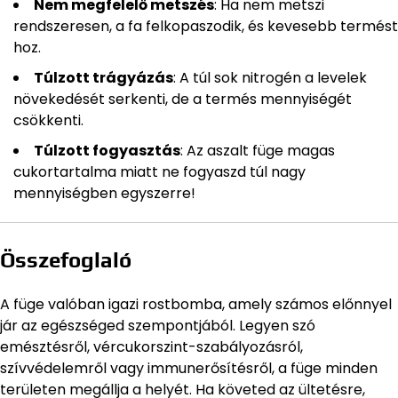
Nem megfelelő metszés
: Ha nem metszi
rendszeresen, a fa felkopaszodik, és kevesebb termést
hoz.
Túlzott trágyázás
: A túl sok nitrogén a levelek
növekedését serkenti, de a termés mennyiségét
csökkenti.
Túlzott fogyasztás
: Az aszalt füge magas
cukortartalma miatt ne fogyaszd túl nagy
mennyiségben egyszerre!
Összefoglaló
A füge valóban igazi rostbomba, amely számos előnnyel
jár az egészséged szempontjából. Legyen szó
emésztésről, vércukorszint-szabályozásról,
szívvédelemről vagy immunerősítésről, a füge minden
területen megállja a helyét. Ha követed az ültetésre,