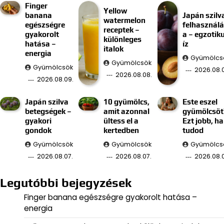
Finger
Yellow
banana
Japán szilv
watermelon
egészségre
felhasznál
receptek –
gyakorolt
a – egzotik
különleges
hatása –
íz
italok
energia
Gyümölcs
Gyümölcsök
Gyümölcsök
2026.08.
2026.08.08.
2026.08.09.
Japán szilva
10 gyümölcs,
Este eszel
betegségek –
amit azonnal
gyümölcsöt
gyakori
ültess el a
Ezt jobb, ha
gondok
kertedben
tudod
Gyümölcsök
Gyümölcsök
Gyümölcs
2026.08.07.
2026.08.07.
2026.08.
Legutóbbi bejegyzések
Finger banana egészségre gyakorolt hatása –
energia