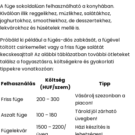
A füge sokoldalúan felhasználható a konyhában.
Kiválóan illik reggelikhez, müzlikhez, salátákhoz,
joghurtokhoz, smoothiekhoz, de desszertekhez,
lekvárokhoz és húsételek mellé is.
Próbáld ki például a fügés-diós zabkását, a fügével
töltött csirkemellet vagy a friss füge salátát
kecskesajttal! Az alábbi táblázatban további ötleteket
találsz a fogyasztásra, költségekre és gyakorlati
tippekre vonatkozóan:
Költség
Felhasználás
Tipp
(HUF/szem)
Vásárolj szezonban a
Friss füge
200 – 300
piacon!
Tárold jól zárható
Aszalt füge
100 – 180
üvegben!
1500 – 2200/
Házi készítés is
Fügelekvár
üveg
lehetséges!