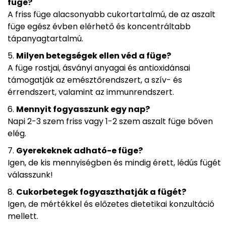
füge?
A friss füge alacsonyabb cukortartalmú, de az aszalt
füge egész évben elérhető és koncentráltabb
tápanyagtartalmú.
Milyen betegségek ellen véd a füge?
A füge rostjai, ásványi anyagai és antioxidánsai
támogatják az emésztőrendszert, a szív- és
érrendszert, valamint az immunrendszert.
Mennyit fogyasszunk egy nap?
Napi 2-3 szem friss vagy 1-2 szem aszalt füge bőven
elég.
Gyerekeknek adható-e füge?
Igen, de kis mennyiségben és mindig érett, lédús fügét
válasszunk!
Cukorbetegek fogyaszthatják a fügét?
Igen, de mértékkel és előzetes dietetikai konzultáció
mellett.