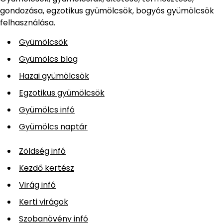
gondozása, egzotikus gyümölcsök, bogyós gyümölcsök
felhasználása.
Gyümölcsök
Gyümölcs blog
Hazai gyümölcsök
Egzotikus gyümölcsök
Gyümölcs infó
Gyümölcs naptár
Zöldség infó
Kezdő kertész
Virág infó
Kerti virágok
Szobanövény infó