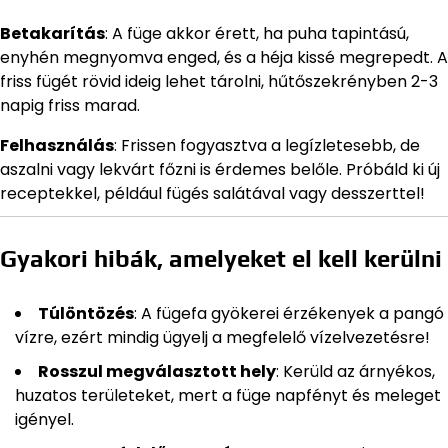
Betakarítás
: A füge akkor érett, ha puha tapintású,
enyhén megnyomva enged, és a héja kissé megrepedt. A
friss fügét rövid ideig lehet tárolni, hűtőszekrényben 2-3
napig friss marad.
Felhasználás
: Frissen fogyasztva a legízletesebb, de
aszalni vagy lekvárt főzni is érdemes belőle. Próbáld ki új
receptekkel, például fügés salátával vagy desszerttel!
Gyakori hibák, amelyeket el kell kerülni
Túlöntözés
: A fügefa gyökerei érzékenyek a pangó
vízre, ezért mindig ügyelj a megfelelő vízelvezetésre!
Rosszul megválasztott hely
: Kerüld az árnyékos,
huzatos területeket, mert a füge napfényt és meleget
igényel.