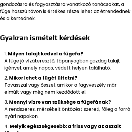
gondozásra és fogyasztásra vonatkozó tanácsokat, a
füge hosszú távon is értékes része lehet az étrendednek
és a kertednek.
Gyakran ismételt kérdések
Milyen talajt kedvel a fügefa?
A füge jó vízáteresztő, tápanyagban gazdag talajt
igényel, amely napos, védett helyen található.
Mikor lehet a fügét ültetni?
Tavasszal vagy ősszel, amikor a fagyveszély már
elmúlt vagy még nem kezdődött el.
Mennyi vízre van szüksége a fügefának?
A rendszeres, mérsékelt öntözést szereti, főleg a forró
nyári napokon.
Melyik egészségesebb: a friss vagy az aszalt