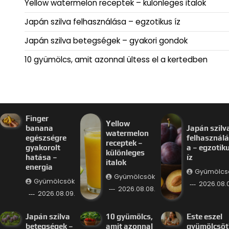
Yellow watermelon receptek – különleges italok
Japán szilva felhasználása – egzotikus íz
Japán szilva betegségek – gyakori gondok
10 gyümölcs, amit azonnal ültess el a kertedben
Finger
Yellow
banana
Japán szilv
watermelon
egészségre
felhasznál
receptek –
gyakorolt
a – egzotik
különleges
hatása –
íz
italok
energia
Gyümölcs
Gyümölcsök
Gyümölcsök
2026.08.
2026.08.08.
2026.08.09.
Japán szilva
10 gyümölcs,
Este eszel
betegségek –
amit azonnal
gyümölcsöt