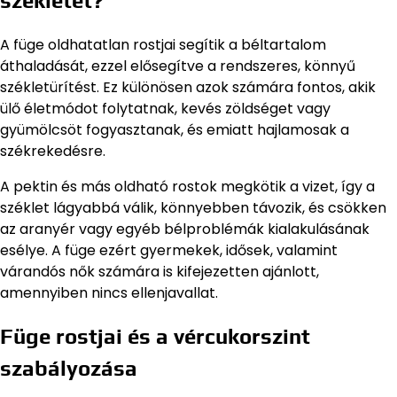
székletet?
A füge oldhatatlan rostjai segítik a béltartalom
áthaladását, ezzel elősegítve a rendszeres, könnyű
székletürítést. Ez különösen azok számára fontos, akik
ülő életmódot folytatnak, kevés zöldséget vagy
gyümölcsöt fogyasztanak, és emiatt hajlamosak a
székrekedésre.
A pektin és más oldható rostok megkötik a vizet, így a
széklet lágyabbá válik, könnyebben távozik, és csökken
az aranyér vagy egyéb bélproblémák kialakulásának
esélye. A füge ezért gyermekek, idősek, valamint
várandós nők számára is kifejezetten ajánlott,
amennyiben nincs ellenjavallat.
Füge rostjai és a vércukorszint
szabályozása