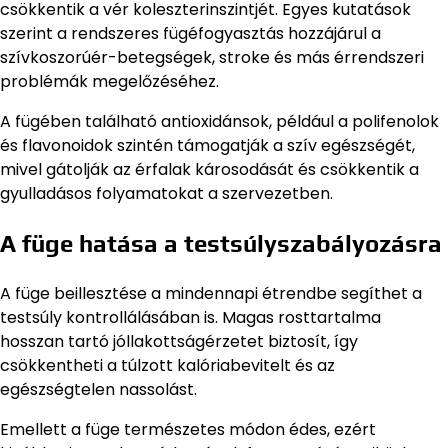
csökkentik a vér koleszterinszintjét. Egyes kutatások
szerint a rendszeres fügéfogyasztás hozzájárul a
szívkoszorúér-betegségek, stroke és más érrendszeri
problémák megelőzéséhez.
A fügében található antioxidánsok, például a polifenolok
és flavonoidok szintén támogatják a szív egészségét,
mivel gátolják az érfalak károsodását és csökkentik a
gyulladásos folyamatokat a szervezetben.
A füge hatása a testsúlyszabályozásra
A füge beillesztése a mindennapi étrendbe segíthet a
testsúly kontrollálásában is. Magas rosttartalma
hosszan tartó jóllakottságérzetet biztosít, így
csökkentheti a túlzott kalóriabevitelt és az
egészségtelen nassolást.
Emellett a füge természetes módon édes, ezért