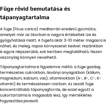
Füge rövid bemutatása és
tápanyagtartalma
A füge (Ficus carica) mediterrán eredetű gyümölcs,
amelyet már az ókorban is nagyra értékeltek íze és
gyógyhatásai miatt. A fügefa akár 3–10 méter magasra is
nőhet, és meleg, napos környezetet kedvel. Hazánkban
is egyre népszerűbb, sok kertben megtalálható, hiszen
viszonylag könnyen nevelhető.
Tápanyagtartalma is figyelemre méltó: a füge gazdag
természetes cukrokban, ásványi anyagokban (kálium,
magnézium, kalcium, vas), vitaminokban (A-, B-, C-, K-
vitamin) és természetesen rostban. Az aszalt füge
koncentráltabb tápanyagforrás, de ezzel együtt a
cukortartalma is magasabb lesz, így mértékletes
fogyasztása javasolt.