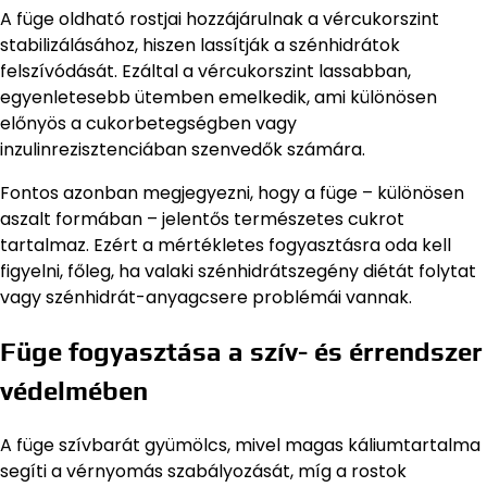
A füge oldható rostjai hozzájárulnak a vércukorszint
stabilizálásához, hiszen lassítják a szénhidrátok
felszívódását. Ezáltal a vércukorszint lassabban,
egyenletesebb ütemben emelkedik, ami különösen
előnyös a cukorbetegségben vagy
inzulinrezisztenciában szenvedők számára.
Fontos azonban megjegyezni, hogy a füge – különösen
aszalt formában – jelentős természetes cukrot
tartalmaz. Ezért a mértékletes fogyasztásra oda kell
figyelni, főleg, ha valaki szénhidrátszegény diétát folytat
vagy szénhidrát-anyagcsere problémái vannak.
Füge fogyasztása a szív- és érrendszer
védelmében
A füge szívbarát gyümölcs, mivel magas káliumtartalma
segíti a vérnyomás szabályozását, míg a rostok