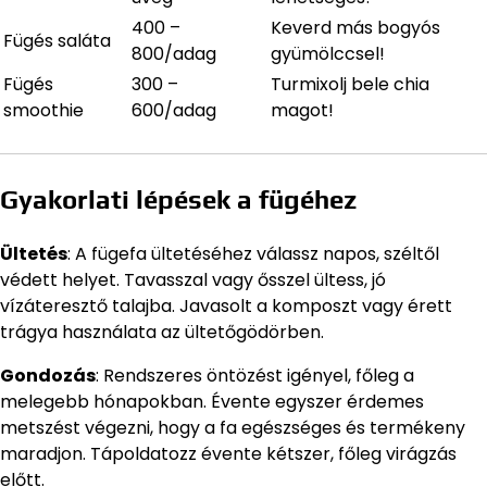
400 –
Keverd más bogyós
Fügés saláta
800/adag
gyümölccsel!
Fügés
300 –
Turmixolj bele chia
smoothie
600/adag
magot!
Gyakorlati lépések a fügéhez
Ültetés
: A fügefa ültetéséhez válassz napos, széltől
védett helyet. Tavasszal vagy ősszel ültess, jó
vízáteresztő talajba. Javasolt a komposzt vagy érett
trágya használata az ültetőgödörben.
Gondozás
: Rendszeres öntözést igényel, főleg a
melegebb hónapokban. Évente egyszer érdemes
metszést végezni, hogy a fa egészséges és termékeny
maradjon. Tápoldatozz évente kétszer, főleg virágzás
előtt.