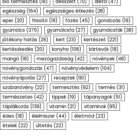
bio termesztés
(18)
desszert
(70)
diéta
(47)
egészség
(164)
egészséges étkezés
(28)
eper
(20)
frissítő
(19)
főzés
(45)
gondozás
(19)
gyümölcs
(375)
gyümölcsfa
(27)
gyümölcsfák
(38)
jótékony hatás
(26)
kert
(23)
kertészet
(221)
kertészkedés
(20)
konyha
(106)
kártevők
(18)
mangó
(18)
mezőgazdaság
(42)
növények
(48)
növénygondozás
(47)
növényvédelem
(104)
növényápolás
(27)
receptek
(161)
szobanövény
(22)
termesztés
(92)
termés
(31)
természetes
(42)
tippek
(19)
tápanyagok
(51)
táplálkozás
(139)
vitamin
(21)
vitaminok
(95)
édes
(18)
élelmiszer
(44)
életmód
(23)
ételek
(22)
ültetés
(22)