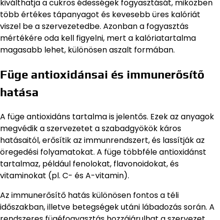
kiválthatja a cukros édességek fogyasztását, miközben
több értékes tápanyagot és kevesebb üres kalóriát
viszel be a szervezetedbe. Azonban a fogyasztás
mértékére oda kell figyelni, mert a kalóriatartalma
magasabb lehet, különösen aszalt formában.
Füge antioxidánsai és immunerősítő
hatása
A füge antioxidáns tartalma is jelentős. Ezek az anyagok
megvédik a szervezetet a szabadgyökök káros
hatásaitól, erősítik az immunrendszert, és lassítják az
öregedési folyamatokat. A füge többféle antioxidánst
tartalmaz, például fenolokat, flavonoidokat, és
vitaminokat (pl. C- és A-vitamin).
Az immunerősítő hatás különösen fontos a téli
időszakban, illetve betegségek utáni lábadozás során. A
rendszeres fügéfogyasztás hozzájárulhat a szervezet