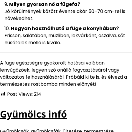
Milyen gyorsan nő a fügefa?
Jó körülmények között évente akár 50–70 cm-rel is
növekedhet.
Hogyan használható a füge a konyhában?
Frissen, salátában, müzliben, lekvárként, aszalva, sőt
húsételek mellé is kiváló.
A füge egészségre gyakorolt hatásai valóban
lenyűgözőek, legyen szó önálló fogyasztásáról vagy
változatos felhasználásáról. Próbáld ki te is, és élvezd a
természetes rostbomba minden előnyét!
Post Views:
214
Gyümölcs infó
Gyümölcsök, gyümölcsfák, ültetése, termesztése,