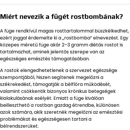
Miért nevezik a fügét rostbombának?
A füge rendkívül magas rosttartalommal büszkélkedhet,
ezért joggal érdemelte ki a „rostbomba” elnevezést. Egy
közepes méretű füge akár 2–3 gramm diétás rostot is
tartalmazhat, aminek jelentős szerepe van az
egészséges emésztés támogatásában.
A rostok elengedhetetlenek a szervezet egészsége
szempontjából, hiszen segítenek megelőzni a
székrekedést, támogatják a bélflóra működését,
valamint csökkentik bizonyos krónikus betegségek
kialakulásának esélyét. Emiatt a füge kiválóan
beilleszthető a rostban gazdag étrendbe, különösen
azok számára, akik szeretnék megelőzni az emésztési
problémákat és egészségesen tartani a
bélrendszerüket.