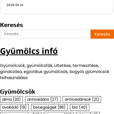
2026.05.14.
Keresés
Keresés:
Gyümölcs infó
Gyümölcsök, gyümölcsfák, ültetése, termesztése,
gondozása, egzotikus gyümölcsök, bogyós gyümölcsök
felhasználása
Gyümölcsök
alma
(20)
antioxidáns
(27)
antioxidánsok
(21)
avokádó
(19)
betegségek
(86)
bio
(40)