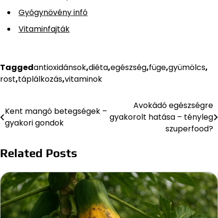
Gyógynövény infó
Vitaminfajták
Tagged
antioxidánsok
,
diéta
,
egészség
,
füge
,
gyümölcs
,
rost
,
táplálkozás
,
vitaminok
Avokádó egészségre
Bejegyzés
Kent mangó betegségek –
gyakorolt hatása – tényleg
gyakori gondok
navigáció
szuperfood?
Related Posts