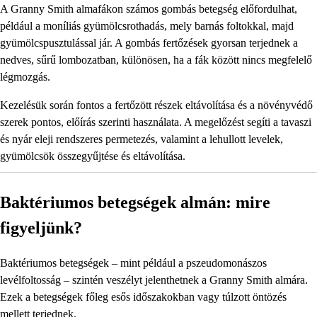
A Granny Smith almafákon számos gombás betegség előfordulhat,
például a moníliás gyümölcsrothadás, mely barnás foltokkal, majd
gyümölcspusztulással jár. A gombás fertőzések gyorsan terjednek a
nedves, sűrű lombozatban, különösen, ha a fák között nincs megfelelő
légmozgás.
Kezelésük során fontos a fertőzött részek eltávolítása és a növényvédő
szerek pontos, előírás szerinti használata. A megelőzést segíti a tavaszi
és nyár eleji rendszeres permetezés, valamint a lehullott levelek,
gyümölcsök összegyűjtése és eltávolítása.
Baktériumos betegségek almán: mire
figyeljünk?
Baktériumos betegségek – mint például a pszeudomonászos
levélfoltosság – szintén veszélyt jelenthetnek a Granny Smith almára.
Ezek a betegségek főleg esős időszakokban vagy túlzott öntözés
mellett terjednek.