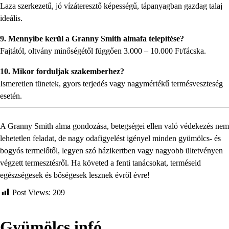
Laza szerkezetű, jó vízáteresztő képességű, tápanyagban gazdag talaj
ideális.
9. Mennyibe kerül a Granny Smith almafa telepítése?
Fajtától, oltvány minőségétől függően 3.000 – 10.000 Ft/fácska.
10. Mikor forduljak szakemberhez?
Ismeretlen tünetek, gyors terjedés vagy nagymértékű termésveszteség
esetén.
A Granny Smith alma gondozása, betegségei ellen való védekezés nem
lehetetlen feladat, de nagy odafigyelést igényel minden gyümölcs- és
bogyós termelőtől, legyen szó házikertben vagy nagyobb ültetvényen
végzett termesztésről. Ha követed a fenti tanácsokat, terméseid
egészségesek és bőségesek lesznek évről évre!
Post Views:
209
Gyümölcs infó