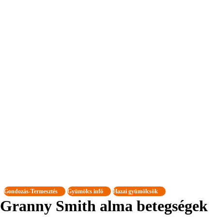
Gondozás-Termesztés
Gyümölcs infó
Hazai gyümölcsök
Granny Smith alma betegségek