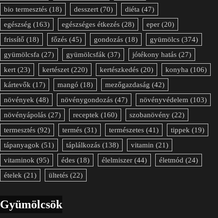
bio termesztés
(18)
desszert
(70)
diéta
(47)
egészség
(163)
egészséges étkezés
(28)
eper
(20)
frissítő
(18)
főzés
(45)
gondozás
(18)
gyümölcs
(374)
gyümölcsfa
(27)
gyümölcsfák
(37)
jótékony hatás
(27)
kert
(23)
kertészet
(220)
kertészkedés
(20)
konyha
(106)
kártevők
(17)
mangó
(18)
mezőgazdaság
(42)
növények
(48)
növénygondozás
(47)
növényvédelem
(103)
növényápolás
(27)
receptek
(160)
szobanövény
(22)
termesztés
(92)
termés
(31)
természetes
(41)
tippek
(19)
tápanyagok
(51)
táplálkozás
(138)
vitamin
(21)
vitaminok
(95)
édes
(18)
élelmiszer
(44)
életmód
(24)
ételek
(21)
ültetés
(22)
Gyümölcsök