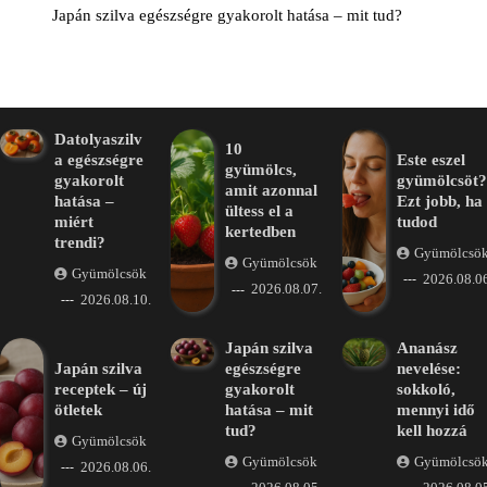
Japán szilva egészségre gyakorolt hatása – mit tud?
Datolyaszilv
10
a egészségre
Este eszel
gyümölcs,
gyakorolt
gyümölcsöt?
amit azonnal
hatása –
Ezt jobb, ha
ültess el a
miért
tudod
kertedben
trendi?
Gyümölcsö
Gyümölcsök
Gyümölcsök
2026.08.06
2026.08.07.
2026.08.10.
Japán szilva
Ananász
Japán szilva
egészségre
nevelése:
receptek – új
gyakorolt
sokkoló,
ötletek
hatása – mit
mennyi idő
tud?
kell hozzá
Gyümölcsök
Gyümölcsök
Gyümölcsö
2026.08.06.