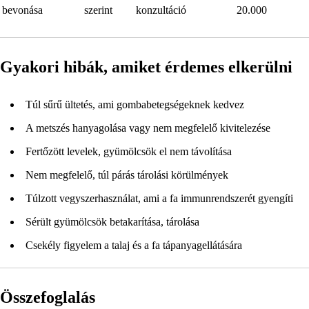
bevonása
szerint
konzultáció
20.000
Gyakori hibák, amiket érdemes elkerülni
Túl sűrű ültetés, ami gombabetegségeknek kedvez
A metszés hanyagolása vagy nem megfelelő kivitelezése
Fertőzött levelek, gyümölcsök el nem távolítása
Nem megfelelő, túl párás tárolási körülmények
Túlzott vegyszerhasználat, ami a fa immunrendszerét gyengíti
Sérült gyümölcsök betakarítása, tárolása
Csekély figyelem a talaj és a fa tápanyagellátására
Összefoglalás