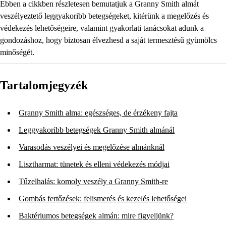
Ebben a cikkben részletesen bemutatjuk a Granny Smith almát
veszélyeztető leggyakoribb betegségeket, kitérünk a megelőzés és
védekezés lehetőségeire, valamint gyakorlati tanácsokat adunk a
gondozáshoz, hogy biztosan élvezhesd a saját termesztésű gyümölcs
minőségét.
Tartalomjegyzék
Granny Smith alma: egészséges, de érzékeny fajta
Leggyakoribb betegségek Granny Smith almánál
Varasodás veszélyei és megelőzése almánknál
Lisztharmat: tünetek és elleni védekezés módjai
Tűzelhalás: komoly veszély a Granny Smith-re
Gombás fertőzések: felismerés és kezelés lehetőségei
Baktériumos betegségek almán: mire figyeljünk?