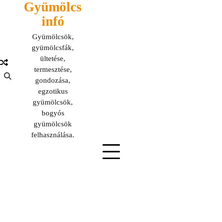
Gyümölcs
Skip
to
infó
content
Gyümölcsök,
gyümölcsfák,
ültetése,
termesztése,
gondozása,
egzotikus
gyümölcsök,
bogyós
gyümölcsök
felhasználása.