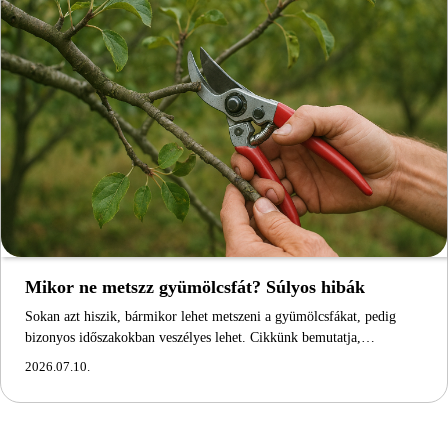
Mikor ne metszz gyümölcsfát? Súlyos hibák
Sokan azt hiszik, bármikor lehet metszeni a gyümölcsfákat, pedig
bizonyos időszakokban veszélyes lehet. Cikkünk bemutatja,…
2026.07.10.