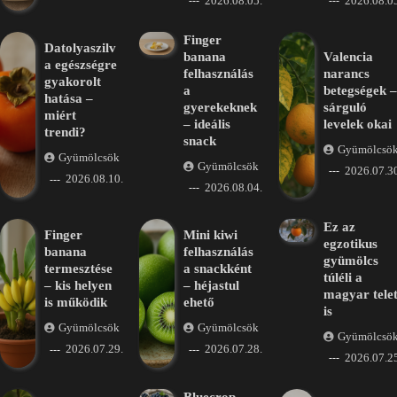
2026.08.05.
2026.08.05
Finger
Datolyaszilv
banana
Valencia
a egészségre
felhasználás
narancs
gyakorolt
a
betegségek –
hatása –
gyerekeknek
sárguló
miért
– ideális
levelek okai
trendi?
snack
Gyümölcsö
Gyümölcsök
Gyümölcsök
2026.07.30
2026.08.10.
2026.08.04.
Ez az
Finger
Mini kiwi
egzotikus
banana
felhasználás
gyümölcs
termesztése
a snackként
túléli a
– kis helyen
– héjastul
magyar tele
is működik
ehető
is
Gyümölcsök
Gyümölcsök
Gyümölcsö
2026.07.29.
2026.07.28.
2026.07.25
Bluecrop