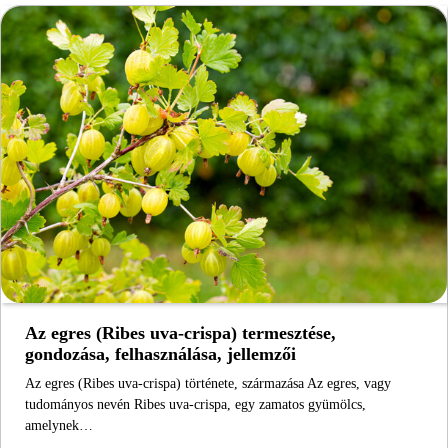
Az egres (Ribes uva-crispa) termesztése,
gondozása, felhasználása, jellemzői
Az egres (Ribes uva-crispa) története, származása Az egres, vagy
tudományos nevén Ribes uva-crispa, egy zamatos gyümölcs,
amelynek…