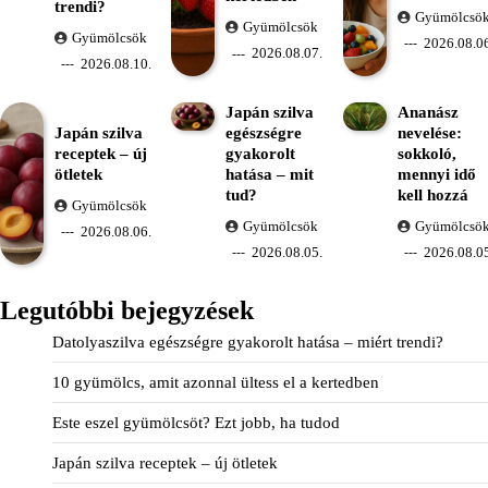
trendi?
Gyümölcsö
Gyümölcsök
Gyümölcsök
2026.08.06
2026.08.07.
2026.08.10.
Japán szilva
Ananász
Japán szilva
egészségre
nevelése:
receptek – új
gyakorolt
sokkoló,
ötletek
hatása – mit
mennyi idő
tud?
kell hozzá
Gyümölcsök
Gyümölcsök
Gyümölcsö
2026.08.06.
2026.08.05.
2026.08.05
Legutóbbi bejegyzések
Datolyaszilva egészségre gyakorolt hatása – miért trendi?
10 gyümölcs, amit azonnal ültess el a kertedben
Este eszel gyümölcsöt? Ezt jobb, ha tudod
Japán szilva receptek – új ötletek