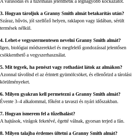
A varasodás és a tűzelhalás jelenthetik a legnagyobb kockázatot.
3. Hogyan tároljuk a Granny Smith almát betakarítás után?
Száraz, hűvös, jól szellőző helyen, raklapon vagy ládában, sérült
termések nélkül.
4. Lehet-e vegyszermentesen nevelni Granny Smith almát?
Igen, biológiai módszerekkel és megfelelő gondozással jelentősen
csökkenthető a vegyszerhasználat.
5. Mit tegyek, ha penészt vagy rothadást látok az almákon?
Azonnal távolítsd el az érintett gyümölcsöket, és ellenőrizd a tárolási
körülményeket.
6. Milyen gyakran kell permetezni a Granny Smith almát?
Évente 3–4 alkalommal, főként a tavaszi és nyári időszakban.
7. Hogyan ismerem fel a tűzelhalást?
A hajtások, virágok feketévé, égetté válnak, gyorsan terjed a fán.
8. Milyen talajba érdemes ültetni a Granny Smith almát?