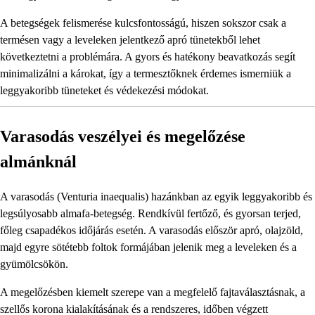
A betegségek felismerése kulcsfontosságú, hiszen sokszor csak a
termésen vagy a leveleken jelentkező apró tünetekből lehet
következtetni a problémára. A gyors és hatékony beavatkozás segít
minimalizálni a károkat, így a termesztőknek érdemes ismerniük a
leggyakoribb tüneteket és védekezési módokat.
Varasodás veszélyei és megelőzése
almánknál
A varasodás (Venturia inaequalis) hazánkban az egyik leggyakoribb és
legsúlyosabb almafa-betegség. Rendkívül fertőző, és gyorsan terjed,
főleg csapadékos időjárás esetén. A varasodás először apró, olajzöld,
majd egyre sötétebb foltok formájában jelenik meg a leveleken és a
gyümölcsökön.
A megelőzésben kiemelt szerepe van a megfelelő fajtaválasztásnak, a
szellős korona kialakításának és a rendszeres, időben végzett