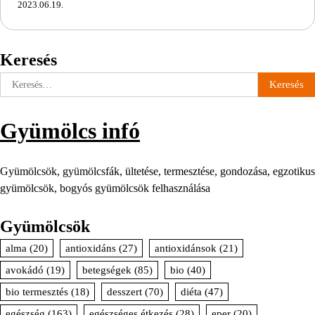
2023.06.19.
Keresés
Keresés:
Gyümölcs infó
Gyümölcsök, gyümölcsfák, ültetése, termesztése, gondozása, egzotikus
gyümölcsök, bogyós gyümölcsök felhasználása
Gyümölcsök
alma
(20)
antioxidáns
(27)
antioxidánsok
(21)
avokádó
(19)
betegségek
(85)
bio
(40)
bio termesztés
(18)
desszert
(70)
diéta
(47)
egészség
(163)
egészséges étkezés
(28)
eper
(20)