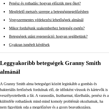
Penész és rothadás: hogyan előzzük meg őket?
Megfelelő metszés szerepe a betegségmegelőzésben
Vegyszermentes védekezési lehetőségek almánál
Mikor forduljunk szakemberhez betegség esetén?
Betegségek utáni regeneráció: hogyan segíthetünk?
Gyakran ismételt kérdések
Leggyakoribb betegségek Granny Smith
almánál
A Granny Smith alma betegségei között leginkább a gombás és
bakteriális fertőzések fordulnak elő, de időnként vírusok és kártevők is
veszélyeztethetik a fát. A varasodás, lisztharmat, tűzelhalás, penész és a
különféle rothadások mind-mind komoly problémát okozhatnak, ha
nem figyelünk oda a megelőzésre és a gyors beavatkozásra.