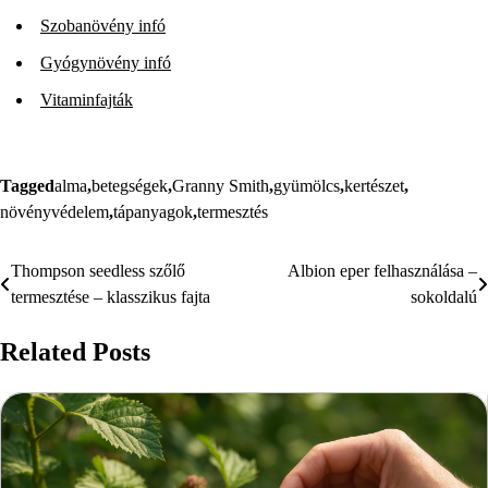
Szobanövény infó
Gyógynövény infó
Vitaminfajták
Tagged
alma
,
betegségek
,
Granny Smith
,
gyümölcs
,
kertészet
,
növényvédelem
,
tápanyagok
,
termesztés
Thompson seedless szőlő
Albion eper felhasználása –
Bejegyzés
termesztése – klasszikus fajta
sokoldalú
navigáció
Related Posts