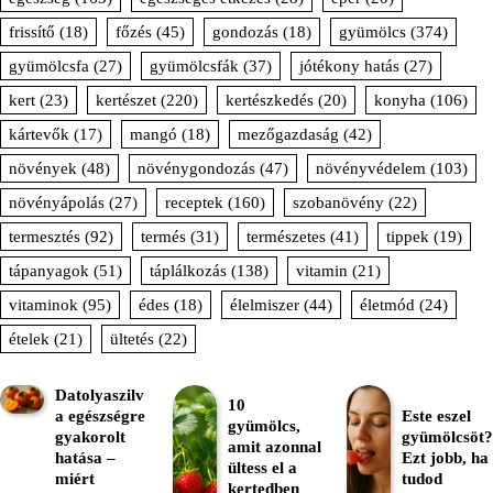
frissítő
(18)
főzés
(45)
gondozás
(18)
gyümölcs
(374)
gyümölcsfa
(27)
gyümölcsfák
(37)
jótékony hatás
(27)
kert
(23)
kertészet
(220)
kertészkedés
(20)
konyha
(106)
kártevők
(17)
mangó
(18)
mezőgazdaság
(42)
növények
(48)
növénygondozás
(47)
növényvédelem
(103)
növényápolás
(27)
receptek
(160)
szobanövény
(22)
termesztés
(92)
termés
(31)
természetes
(41)
tippek
(19)
tápanyagok
(51)
táplálkozás
(138)
vitamin
(21)
vitaminok
(95)
édes
(18)
élelmiszer
(44)
életmód
(24)
ételek
(21)
ültetés
(22)
Datolyaszilv
10
a egészségre
Este eszel
gyümölcs,
gyakorolt
gyümölcsöt?
amit azonnal
hatása –
Ezt jobb, ha
ültess el a
miért
tudod
kertedben