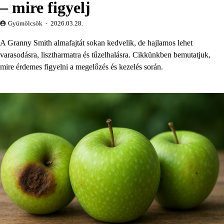
– mire figyelj
Gyümölcsök
2026.03.28.
A Granny Smith almafajtát sokan kedvelik, de hajlamos lehet
varasodásra, lisztharmatra és tűzelhalásra. Cikkünkben bemutatjuk,
mire érdemes figyelni a megelőzés és kezelés során.