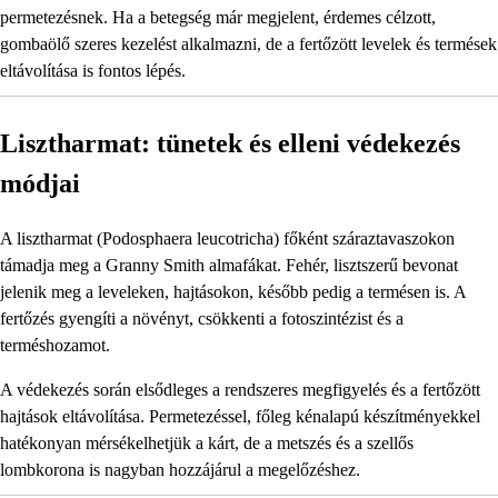
permetezésnek. Ha a betegség már megjelent, érdemes célzott,
gombaölő szeres kezelést alkalmazni, de a fertőzött levelek és termések
eltávolítása is fontos lépés.
Lisztharmat: tünetek és elleni védekezés
módjai
A lisztharmat (Podosphaera leucotricha) főként száraztavaszokon
támadja meg a Granny Smith almafákat. Fehér, lisztszerű bevonat
jelenik meg a leveleken, hajtásokon, később pedig a termésen is. A
fertőzés gyengíti a növényt, csökkenti a fotoszintézist és a
terméshozamot.
A védekezés során elsődleges a rendszeres megfigyelés és a fertőzött
hajtások eltávolítása. Permetezéssel, főleg kénalapú készítményekkel
hatékonyan mérsékelhetjük a kárt, de a metszés és a szellős
lombkorona is nagyban hozzájárul a megelőzéshez.