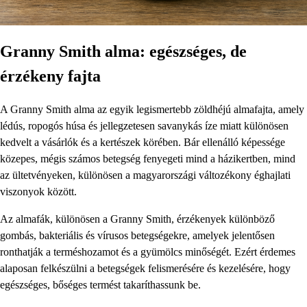
Granny Smith alma: egészséges, de
érzékeny fajta
A Granny Smith alma az egyik legismertebb zöldhéjú almafajta, amely
lédús, ropogós húsa és jellegzetesen savanykás íze miatt különösen
kedvelt a vásárlók és a kertészek körében. Bár ellenálló képessége
közepes, mégis számos betegség fenyegeti mind a házikertben, mind
az ültetvényeken, különösen a magyarországi változékony éghajlati
viszonyok között.
Az almafák, különösen a Granny Smith, érzékenyek különböző
gombás, bakteriális és vírusos betegségekre, amelyek jelentősen
ronthatják a terméshozamot és a gyümölcs minőségét. Ezért érdemes
alaposan felkészülni a betegségek felismerésére és kezelésére, hogy
egészséges, bőséges termést takaríthassunk be.