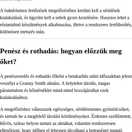
A baktériumos fertőzések megelőzéséhez kerülni kell a sérülések
kialakulását, és ügyelni kell a sebek gyors kezelésére. Hasznos lehet a
réztartalmú készítmények alkalmazása, illetve a rendszeres fertőtlenítés,
különösen metszés után.
Penész és rothadás: hogyan előzzük meg
őket?
A penészesedés és rothadás főként a betakarítás utáni időszakban jelent
veszélyt a Granny Smith almára. A helytelen tárolás, magas
páratartalom és hőmérséklet mind-mind hozzájárulhat ezek
kialakulásához.
A megelőzéshez válasszunk egészséges, sérülésmentes gyümölcsöket,
és tartsuk be a megfelelő tárolási körülményeket. Érdemes szellőztetett,
hűvös, száraz helyen tartani az almákat, valamint rendszeresen
ellenőrizni, hogy időben el lehessen távolítani a betegséget mutató