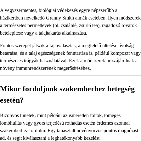
A vegyszermentes, biológiai védekezés egyre népszerűbb a
házikertben nevelkedő Granny Smith almák esetében. Ilyen módszerek
a természetes permetlevek (pl. csalánlé, zsurló tea), ragadozó rovarok
betelepítése vagy a talajtakarás alkalmazása.
Fontos szerepet játszik a fajtaválasztás, a megfelelő ültetési távolság
betartása, és a talaj egészségének fenntartása is, például komposzt vagy
természetes trágyák használatával. Ezek a módszerek hozzájárulnak a
növény immunrendszerének megerősítéséhez.
Mikor forduljunk szakemberhez betegség
esetén?
Bizonyos tünetek, mint például az ismeretlen foltok, tömeges
lombhullás vagy gyors terjedésű rothadás esetén érdemes azonnal
szakemberhez fordulni. Egy tapasztalt növényorvos pontos diagnózist
ad, és segít kiválasztani a leghatékonyabb kezelést.