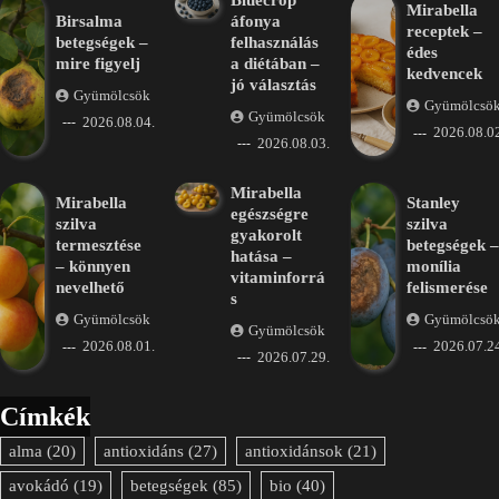
Mirabella
Birsalma
áfonya
receptek –
betegségek –
felhasználás
édes
mire figyelj
a diétában –
kedvencek
jó választás
Gyümölcsök
Gyümölcsö
Gyümölcsök
2026.08.04.
2026.08.02
2026.08.03.
Mirabella
Mirabella
Stanley
egészségre
szilva
szilva
gyakorolt
termesztése
betegségek –
hatása –
– könnyen
monília
vitaminforrá
nevelhető
felismerése
s
Gyümölcsök
Gyümölcsö
Gyümölcsök
2026.08.01.
2026.07.24
2026.07.29.
Címkék
alma
(20)
antioxidáns
(27)
antioxidánsok
(21)
avokádó
(19)
betegségek
(85)
bio
(40)