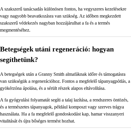
A szakszerű tanácsadás különösen fontos, ha vegyszeres kezelésekre
vagy nagyobb beavatkozásra van szükség. Az időben megkezdett
szakszerű védekezés nagyban hozzájárulhat a fa és a termés
megmentéséhez.
Betegségek utáni regeneráció: hogyan
segíthetünk?
A betegségek után a Granny Smith almafáknak időre és támogatásra
van szükségük a regenerációhoz. Fontos a megfelelő tápanyagpótlás, a
gyökérzóna ápolása, és a sérült részek alapos eltávolítása.
A fa gyógyulási folyamatát segíti a talaj lazítása, a rendszeres öntözés,
és a természetes tápanyagok, például komposzt vagy szerves trágya
használata. Ha a fa megfelelő gondoskodást kap, hamar visszanyeri
vitalitását és újra bőséges termést hozhat.