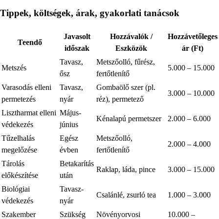
Tippek, költségek, árak, gyakorlati tanácsok
Javasolt
Hozzávalók /
Hozzávetőleges
Teendő
időszak
Eszközök
ár (Ft)
Tavasz,
Metszőolló, fűrész,
Metszés
5.000 – 15.000
ősz
fertőtlenítő
Varasodás elleni
Tavasz,
Gombaölő szer (pl.
3.000 – 10.000
permetezés
nyár
réz), permetező
Lisztharmat elleni
Május-
Kénalapú permetszer
2.000 – 6.000
védekezés
június
Tűzelhalás
Egész
Metszőolló,
2.000 – 4.000
megelőzése
évben
fertőtlenítő
Tárolás
Betakarítás
Raklap, láda, pince
3.000 – 15.000
előkészítése
után
Biológiai
Tavasz-
Csalánlé, zsurló tea
1.000 – 3.000
védekezés
nyár
Szakember
Szükség
Növényorvosi
10.000 –