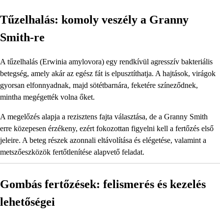
Tűzelhalás: komoly veszély a Granny
Smith-re
A tűzelhalás (Erwinia amylovora) egy rendkívül agresszív bakteriális
betegség, amely akár az egész fát is elpusztíthatja. A hajtások, virágok
gyorsan elfonnyadnak, majd sötétbarnára, feketére színeződnek,
mintha megégették volna őket.
A megelőzés alapja a rezisztens fajta választása, de a Granny Smith
erre közepesen érzékeny, ezért fokozottan figyelni kell a fertőzés első
jeleire. A beteg részek azonnali eltávolítása és elégetése, valamint a
metszőeszközök fertőtlenítése alapvető feladat.
Gombás fertőzések: felismerés és kezelés
lehetőségei