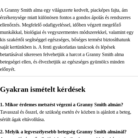
A Granny Smith alma egy világszerte kedvelt, piacképes fajta, ám
érzékenysége miatt különösen fontos a gondos ápolás és rendszeres
ellenőrzés. Megfelelő odafigyeléssel, időben végzett megelőző
munkákkal, biológiai és vegyszermentes módszerekkel, valamint egy
kis szakértői segítséggel egészséges, bőséges termést biztosíthatunk
saját kertünkben is. A fenti gyakorlatias tanácsok és lépések
betartásával sikeresen felvehetjük a harcot a Granny Smith alma
betegségei ellen, és élvezhetjük az egészséges gyümölcs minden
előnyét.
Gyakran ismételt kérdések
1. Mikor érdemes metszést végezni a Granny Smith almán?
Tavasszal és ősszel, de szükség esetén év közben is ajánlott a beteg,
sérült ágak eltávolítása.
2. Melyik a legveszélyesebb betegség Granny Smith almánál?