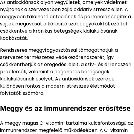
Az antioxidánsok olyan vegyületek, amelyek védelmet
nyújtanak a szervezetben zajló oxidatív stressz ellen. A
meggyben található antociánok és polifenolok segítik a
sejtek megóvását a károsító szabadgyököktől, ezáltal
csökkentve a krónikus betegségek kialakulásának
kockázatát.
Rendszeres meggyfogyasztással támogathatjuk a
szervezet természetes védekezőrendszerét, így
csökkenthetjük az öregedés jeleit, a szív- és érrendszeri
problémák, valamint a daganatos betegségek
kialakulásának esélyét. Az antioxidánsok szerepe
különösen fontos a modern, stresszes életmódot
folytatók számára.
Meggy és az immunrendszer erősítése
A meggy magas C-vitamin-tartalma kulcsfontosságú az
immunrendszer megfelelő működésében. A C-vitamin