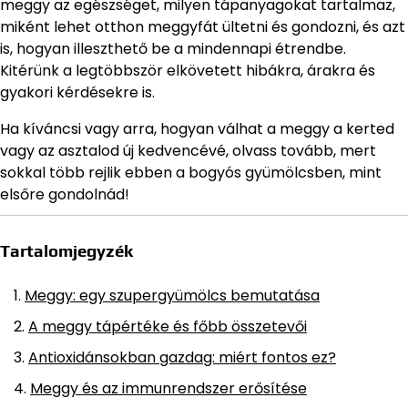
meggy az egészséget, milyen tápanyagokat tartalmaz,
miként lehet otthon meggyfát ültetni és gondozni, és azt
is, hogyan illeszthető be a mindennapi étrendbe.
Kitérünk a legtöbbször elkövetett hibákra, árakra és
gyakori kérdésekre is.
Ha kíváncsi vagy arra, hogyan válhat a meggy a kerted
vagy az asztalod új kedvencévé, olvass tovább, mert
sokkal több rejlik ebben a bogyós gyümölcsben, mint
elsőre gondolnád!
Tartalomjegyzék
Meggy: egy szupergyümölcs bemutatása
A meggy tápértéke és főbb összetevői
Antioxidánsokban gazdag: miért fontos ez?
Meggy és az immunrendszer erősítése