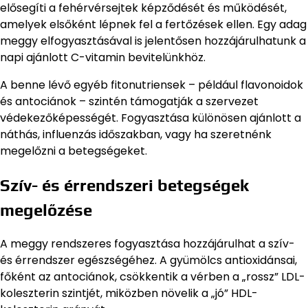
elősegíti a fehérvérsejtek képződését és működését,
amelyek elsőként lépnek fel a fertőzések ellen. Egy adag
meggy elfogyasztásával is jelentősen hozzájárulhatunk a
napi ajánlott C-vitamin bevitelünkhöz.
A benne lévő egyéb fitonutriensek – például flavonoidok
és antociánok – szintén támogatják a szervezet
védekezőképességét. Fogyasztása különösen ajánlott a
náthás, influenzás időszakban, vagy ha szeretnénk
megelőzni a betegségeket.
Szív- és érrendszeri betegségek
megelőzése
A meggy rendszeres fogyasztása hozzájárulhat a szív-
és érrendszer egészségéhez. A gyümölcs antioxidánsai,
főként az antociánok, csökkentik a vérben a „rossz” LDL-
koleszterin szintjét, miközben növelik a „jó” HDL-