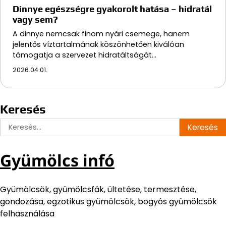
Dinnye egészségre gyakorolt hatása – hidratál
vagy sem?
A dinnye nemcsak finom nyári csemege, hanem
jelentős víztartalmának köszönhetően kiválóan
támogatja a szervezet hidratáltságát…
2026.04.01.
Keresés
Keresés:
Gyümölcs infó
Gyümölcsök, gyümölcsfák, ültetése, termesztése,
gondozása, egzotikus gyümölcsök, bogyós gyümölcsök
felhasználása