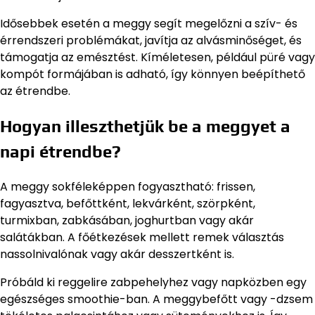
Idősebbek esetén a meggy segít megelőzni a szív- és
érrendszeri problémákat, javítja az alvásminőséget, és
támogatja az emésztést. Kíméletesen, például püré vagy
kompót formájában is adható, így könnyen beépíthető
az étrendbe.
Hogyan illeszthetjük be a meggyet a
napi étrendbe?
A meggy sokféleképpen fogyasztható: frissen,
fagyasztva, befőttként, lekvárként, szörpként,
turmixban, zabkásában, joghurtban vagy akár
salátákban. A főétkezések mellett remek választás
nassolnivalónak vagy akár desszertként is.
Próbáld ki reggelire zabpehelyhez vagy napközben egy
egészséges smoothie-ban. A meggybefőtt vagy -dzsem