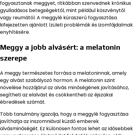
fogyasztanak meggyet, ritkábban szenvednek krónikus
gyulladásos betegségektől, mint például köszvénytől
vagy reumától. A meggylé kúraszerű fogyasztása
kifejezetten ajánlott ízületi problémák és izomfájdalmak
enyhítésére.
Meggy a jobb alvásért: a melatonin
szerepe
A meggy természetes forrása a melatoninnak, amely
egy alvást szabályozó hormon. A melatonin szint
növelése hozzájárul az alvás minőségének javításához,
segítheti az elalvást és csökkentheti az éjszakai
ébredések számát.
Több tanulmány igazolja, hogy a meggylé fogyasztása
javíthatja az inszomniával küzdő emberek
alvásminőségét. Ez különösen fontos lehet az idősebbek