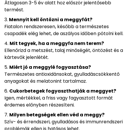
Átlagosan 3-5 év alatt hoz először jelentősebb
termést.
Mennyit kell öntözni a meggyfát?
Fiatalon rendszeresen, később a természetes
csapadék elég lehet, de aszályos időben pótolni kell.
Mit tegyek, ha a meggyfa nem terem?
Ellenőrizd a metszést, talaj minőségét, öntözést és a
kártevők jelenlétét.
Miért jó a meggylé fogyasztása?
Természetes antioxidánsokat, gyulladáscsökkentő
anyagokat és melatonint tartalmaz.
Cukorbetegek fogyaszthatják a meggyet?
Igen, mértékkel, a friss vagy fagyasztott formát
érdemes előnyben részesíteni.
Milyen betegségek ellen véd a meggy?
Szív- és érrendszeri, gyulladásos és immunrendszeri
problémák ellen is hatásos lehet.