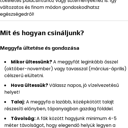
tökéletes palacsintához vagy süteményekhez is. Így
változatos és finom módon gondoskodhatsz
egészségedről!
Mit és hogyan csináljunk?
Meggyfa ültetése és gondozása
Mikor ültessünk?
A meggyfát leginkább ősszel
(október-november) vagy tavasszal (március-április)
célszerű elültetni.
Hova ültessük?
Válassz napos, jó vízelvezetésű
helyet!
Talaj:
A meggyfa a lazább, középkötött talajt
részesíti előnyben, tápanyagban gazdag földdel.
Távolság:
A fák között hagyjunk minimum 4-5
méter távolságot, hogy elegendő helyük legyen a