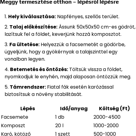
Meggy termesztése otthon – lépésről lépésre
Hely kiválasztása:
Napfényes, szellős terület.
Talaj előkészítése:
Ássunk 50x50x50 cm-es gödröt,
lazítsuk fel a földet, keverjünk hozzá komposztot.
Fa ültetése:
Helyezzük a facsemetét a gödörbe,
ügyeljünk, hogy a gyökérnyak a talajszinttel egy
vonalban legyen.
Betemetés és öntözés:
Töltsük vissza a földet,
nyomkodjuk le enyhén, majd alaposan öntözzük meg.
Támrendszer:
Fiatal fák esetén karózással
biztosítsuk a növény stabilitását.
Lépés
Idő/anyag
Költség (Ft)
Facsemete
1 db
2000-4500
Komposzt
20 l
1000-2000
Karó, kötöző
1 szett
500-1000