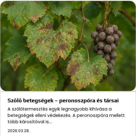
Szőlő betegségek – peronoszpóra és társai
A szőlőtermesztés egyik legnagyobb kihívása a
betegségek elleni védekezés. A peronoszpóra mellett
több károsítóval is…
2026.03.28.