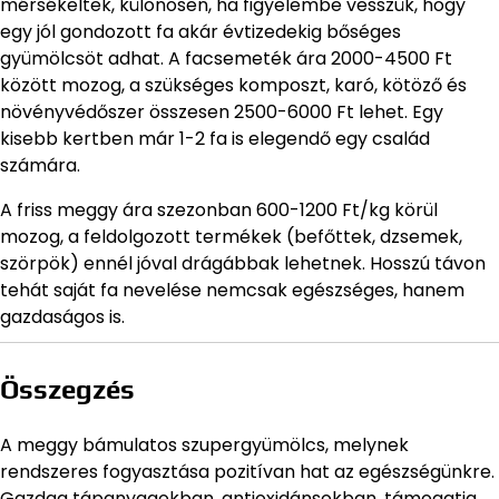
mérsékeltek, különösen, ha figyelembe vesszük, hogy
egy jól gondozott fa akár évtizedekig bőséges
gyümölcsöt adhat. A facsemeték ára 2000-4500 Ft
között mozog, a szükséges komposzt, karó, kötöző és
növényvédőszer összesen 2500-6000 Ft lehet. Egy
kisebb kertben már 1-2 fa is elegendő egy család
számára.
A friss meggy ára szezonban 600-1200 Ft/kg körül
mozog, a feldolgozott termékek (befőttek, dzsemek,
szörpök) ennél jóval drágábbak lehetnek. Hosszú távon
tehát saját fa nevelése nemcsak egészséges, hanem
gazdaságos is.
Összegzés
A meggy bámulatos szupergyümölcs, melynek
rendszeres fogyasztása pozitívan hat az egészségünkre.
Gazdag tápanyagokban, antioxidánsokban, támogatja