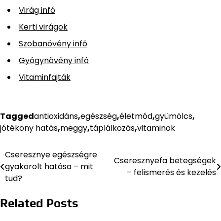
Virág infó
Kerti virágok
Szobanövény infó
Gyógynövény infó
Vitaminfajták
Tagged
antioxidáns
,
egészség
,
életmód
,
gyümölcs
,
jótékony hatás
,
meggy
,
táplálkozás
,
vitaminok
Cseresznye egészségre
Bejegyzés
Cseresznyefa betegségek
gyakorolt hatása – mit
– felismerés és kezelés
navigáció
tud?
Related Posts