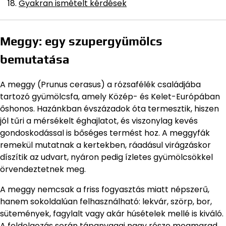
Gyakran ismételt kérdések
Meggy: egy szupergyümölcs
bemutatása
A meggy (Prunus cerasus) a rózsafélék családjába
tartozó gyümölcsfa, amely Közép- és Kelet-Európában
őshonos. Hazánkban évszázadok óta termesztik, hiszen
jól tűri a mérsékelt éghajlatot, és viszonylag kevés
gondoskodással is bőséges termést hoz. A meggyfák
remekül mutatnak a kertekben, ráadásul virágzáskor
díszítik az udvart, nyáron pedig ízletes gyümölcsökkel
örvendeztetnek meg.
A meggy nemcsak a friss fogyasztás miatt népszerű,
hanem sokoldalúan felhasználható: lekvár, szörp, bor,
sütemények, fagylalt vagy akár húsételek mellé is kiváló.
A feldolgozás során tápanyagai nagy része megmarad,