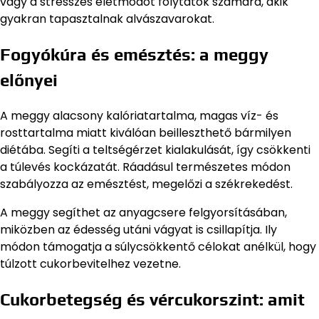
vagy a stresszes életmódot folytatók számára, akik
gyakran tapasztalnak alvászavarokat.
Fogyókúra és emésztés: a meggy
előnyei
A meggy alacsony kalóriatartalma, magas víz- és
rosttartalma miatt kiválóan beilleszthető bármilyen
diétába. Segíti a teltségérzet kialakulását, így csökkenti
a túlevés kockázatát. Ráadásul természetes módon
szabályozza az emésztést, megelőzi a székrekedést.
A meggy segíthet az anyagcsere felgyorsításában,
miközben az édesség utáni vágyat is csillapítja. Ily
módon támogatja a súlycsökkentő célokat anélkül, hogy
túlzott cukorbevitelhez vezetne.
Cukorbetegség és vércukorszint: amit