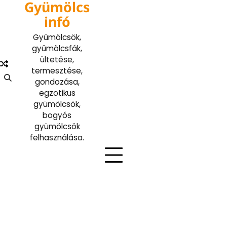
Gyümölcs
Skip
to
infó
content
Gyümölcsök,
gyümölcsfák,
ültetése,
termesztése,
gondozása,
egzotikus
gyümölcsök,
bogyós
gyümölcsök
felhasználása.