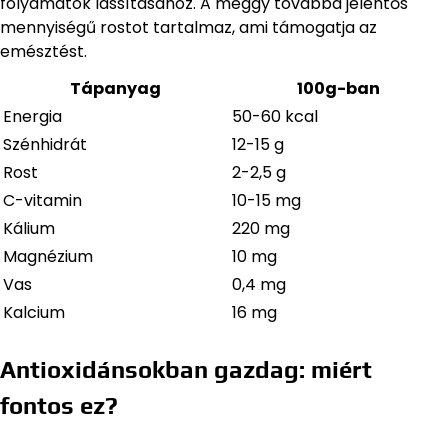
folyamatok lassításához. A meggy továbbá jelentős
mennyiségű rostot tartalmaz, ami támogatja az
emésztést.
Tápanyag
100g-ban
Energia
50-60 kcal
Szénhidrát
12-15 g
Rost
2-2,5 g
C-vitamin
10-15 mg
Kálium
220 mg
Magnézium
10 mg
Vas
0,4 mg
Kalcium
16 mg
Antioxidánsokban gazdag: miért
fontos ez?