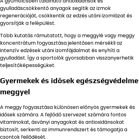
A gyümölcsben található antioxidánsok és
gyulladáscsökkentő anyagok segítik az izmok
regenerációját, csökkentik az edzés utáni izomlázat és
gyorsítják a felépülést.
Több kutatás rámutatott, hogy a meggylé vagy meggy
koncentrátum fogyasztása jelentősen mérsékli az
intenzív edzések utáni izomfájdalmat és enyhíti a
gyulladást. Így a sportolók gyorsabban visszanyerhetik
teljesítőképességüket.
Gyermekek és idősek egészségvédelme
meggyel
A meggy fogyasztása különösen előnyös gyermekek és
idősek számára. A fejlődő szervezet számára fontos
vitaminokat, ásványi anyagokat és antioxidánsokat
biztosít, serkenti az immunrendszert és támogatja a
csontok fejlődését.