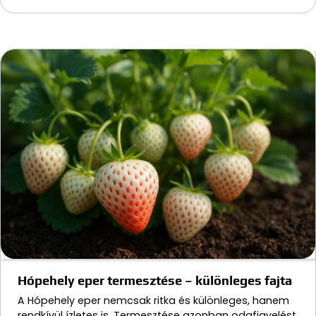
Hópehely eper termesztése – különleges fajta
A Hópehely eper nemcsak ritka és különleges, hanem
rendkívül ízletes is. Termesztése azonban odafigyelést