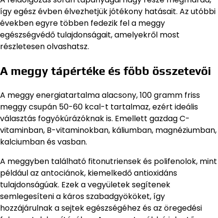
így egész évben élvezhetjük jótékony hatásait. Az utóbbi
években egyre többen fedezik fel a meggy
egészségvédő tulajdonságait, amelyekről most
részletesen olvashatsz.
A meggy tápértéke és főbb összetevői
A meggy energiatartalma alacsony, 100 gramm friss
meggy csupán 50-60 kcal-t tartalmaz, ezért ideális
választás fogyókúrázóknak is. Emellett gazdag C-
vitaminban, B-vitaminokban, káliumban, magnéziumban,
kalciumban és vasban.
A meggyben található fitonutriensek és polifenolok, mint
például az antociánok, kiemelkedő antioxidáns
tulajdonságúak. Ezek a vegyületek segítenek
semlegesíteni a káros szabadgyököket, így
hozzájárulnak a sejtek egészségéhez és az öregedési