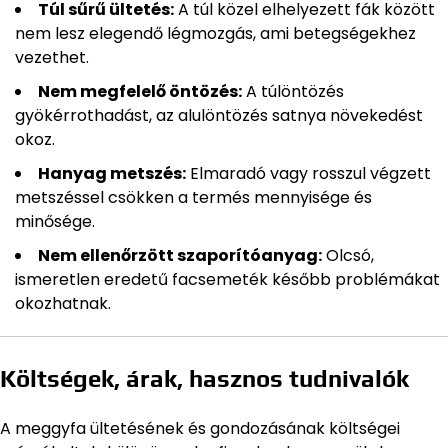
Túl sűrű ültetés:
A túl közel elhelyezett fák között
nem lesz elegendő légmozgás, ami betegségekhez
vezethet.
Nem megfelelő öntözés:
A túlöntözés
gyökérrothadást, az alulöntözés satnya növekedést
okoz.
Hanyag metszés:
Elmaradó vagy rosszul végzett
metszéssel csökken a termés mennyisége és
minősége.
Nem ellenőrzött szaporítóanyag:
Olcsó,
ismeretlen eredetű facsemeték később problémákat
okozhatnak.
Költségek, árak, hasznos tudnivalók
A meggyfa ültetésének és gondozásának költségei