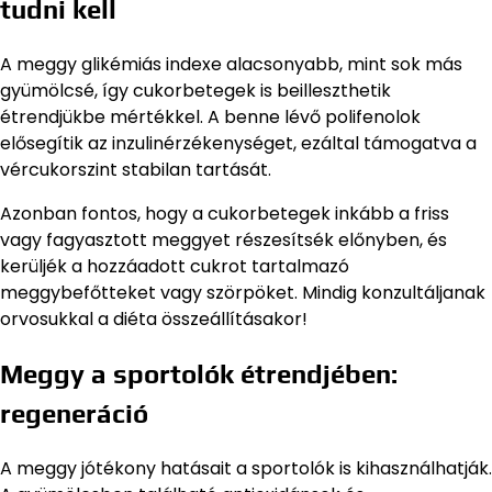
tudni kell
A meggy glikémiás indexe alacsonyabb, mint sok más
gyümölcsé, így cukorbetegek is beilleszthetik
étrendjükbe mértékkel. A benne lévő polifenolok
elősegítik az inzulinérzékenységet, ezáltal támogatva a
vércukorszint stabilan tartását.
Azonban fontos, hogy a cukorbetegek inkább a friss
vagy fagyasztott meggyet részesítsék előnyben, és
kerüljék a hozzáadott cukrot tartalmazó
meggybefőtteket vagy szörpöket. Mindig konzultáljanak
orvosukkal a diéta összeállításakor!
Meggy a sportolók étrendjében:
regeneráció
A meggy jótékony hatásait a sportolók is kihasználhatják.