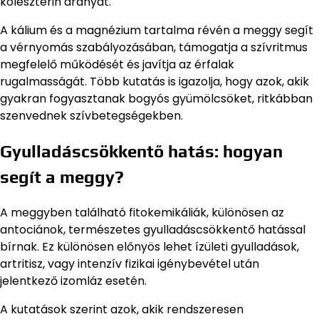
koleszterin arányát.
A kálium és a magnézium tartalma révén a meggy segít
a vérnyomás szabályozásában, támogatja a szívritmus
megfelelő működését és javítja az érfalak
rugalmasságát. Több kutatás is igazolja, hogy azok, akik
gyakran fogyasztanak bogyós gyümölcsöket, ritkábban
szenvednek szívbetegségekben.
Gyulladáscsökkentő hatás: hogyan
segít a meggy?
A meggyben található fitokemikáliák, különösen az
antociánok, természetes gyulladáscsökkentő hatással
bírnak. Ez különösen előnyös lehet ízületi gyulladások,
artritisz, vagy intenzív fizikai igénybevétel után
jelentkező izomláz esetén.
A kutatások szerint azok, akik rendszeresen