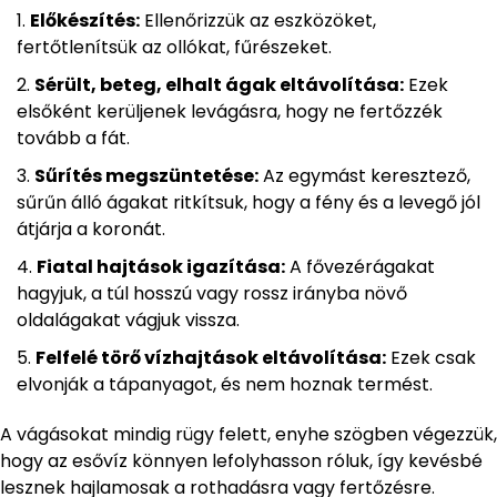
Előkészítés:
Ellenőrizzük az eszközöket,
fertőtlenítsük az ollókat, fűrészeket.
Sérült, beteg, elhalt ágak eltávolítása:
Ezek
elsőként kerüljenek levágásra, hogy ne fertőzzék
tovább a fát.
Sűrítés megszüntetése:
Az egymást keresztező,
sűrűn álló ágakat ritkítsuk, hogy a fény és a levegő jól
átjárja a koronát.
Fiatal hajtások igazítása:
A fővezérágakat
hagyjuk, a túl hosszú vagy rossz irányba növő
oldalágakat vágjuk vissza.
Felfelé törő vízhajtások eltávolítása:
Ezek csak
elvonják a tápanyagot, és nem hoznak termést.
A vágásokat mindig rügy felett, enyhe szögben végezzük,
hogy az esővíz könnyen lefolyhasson róluk, így kevésbé
lesznek hajlamosak a rothadásra vagy fertőzésre.