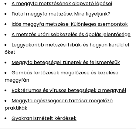
A meggyfa metszésének alapvető lépései
Fiatal meggyfa metszése: Mire figyeljünk?
Idős meggyfa metszése: Különleges szempontok
A metszés utáni sebkezelés és ápolás jelentősége
Leggyakoribb metszési hibák, és hogyan kerüld el
őket
Meggyfa betegségei: tünetek és felismerésük
Gombás fertőzések megelőzése és kezelése
meggyfán
Baktériumos és vírusos betegségek a meggynél
Meggyfa egészségesen tartása: megelőző
praktikák
Gyakran ismételt kérdések