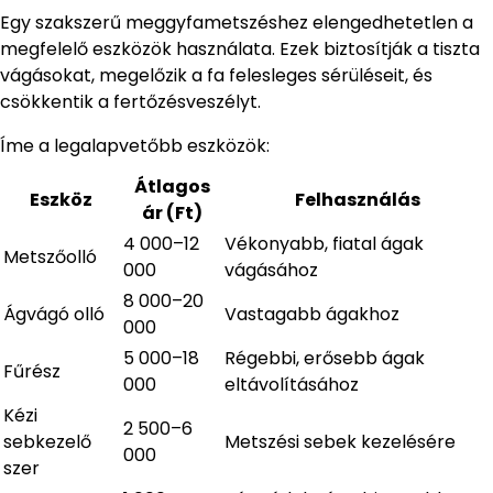
Egy szakszerű meggyfametszéshez elengedhetetlen a
megfelelő eszközök használata. Ezek biztosítják a tiszta
vágásokat, megelőzik a fa felesleges sérüléseit, és
csökkentik a fertőzésveszélyt.
Íme a legalapvetőbb eszközök:
Átlagos
Eszköz
Felhasználás
ár (Ft)
4 000–12
Vékonyabb, fiatal ágak
Metszőolló
000
vágásához
8 000–20
Ágvágó olló
Vastagabb ágakhoz
000
5 000–18
Régebbi, erősebb ágak
Fűrész
000
eltávolításához
Kézi
2 500–6
sebkezelő
Metszési sebek kezelésére
000
szer