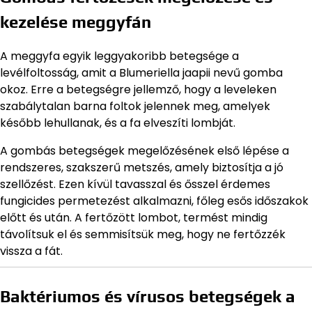
kezelése meggyfán
A meggyfa egyik leggyakoribb betegsége a
levélfoltosság, amit a Blumeriella jaapii nevű gomba
okoz. Erre a betegségre jellemző, hogy a leveleken
szabálytalan barna foltok jelennek meg, amelyek
később lehullanak, és a fa elveszíti lombját.
A gombás betegségek megelőzésének első lépése a
rendszeres, szakszerű metszés, amely biztosítja a jó
szellőzést. Ezen kívül tavasszal és ősszel érdemes
fungicides permetezést alkalmazni, főleg esős időszakok
előtt és után. A fertőzött lombot, termést mindig
távolítsuk el és semmisítsük meg, hogy ne fertőzzék
vissza a fát.
Baktériumos és vírusos betegségek a