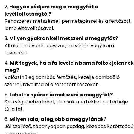
Hogyan védjem meg a meggyfát a
levélfoltosságtól?
Rendszeres metszéssel, permetezéssel és a fertőzött
lomb eltávolításával.
Milyen gyakran kell metszeni a meggyfát?
Általában évente egyszer, tél végén vagy kora
tavasszal.
Mit tegyek, ha a fa levelein barna foltok jelennek
meg?
Valószínűleg gombás fertőzés, kezelje gombaölő
szerrel, távolítsa el a fertőzött részeket.
Lehet-e nyáron is metszeni a meggyfát?
Szükség esetén lehet, de csak mértékkel, ne terhelje
túl a fát.
Milyen talaj a legjobb a meggyfának?
Jól szellőző, tápanyagban gazdag, közepes kötöttségű
talaj az ideális.