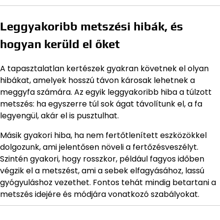
Leggyakoribb metszési hibák, és
hogyan kerüld el őket
A tapasztalatlan kertészek gyakran követnek el olyan
hibákat, amelyek hosszú távon károsak lehetnek a
meggyfa számára. Az egyik leggyakoribb hiba a túlzott
metszés: ha egyszerre túl sok ágat távolítunk el, a fa
legyengül, akár el is pusztulhat.
Másik gyakori hiba, ha nem fertőtlenített eszközökkel
dolgozunk, ami jelentősen növeli a fertőzésveszélyt.
Szintén gyakori, hogy rosszkor, például fagyos időben
végzik el a metszést, ami a sebek elfagyásához, lassú
gyógyuláshoz vezethet. Fontos tehát mindig betartani a
metszés idejére és módjára vonatkozó szabályokat.