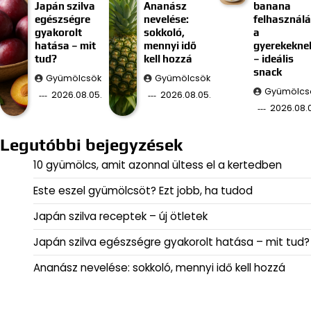
Japán szilva
Ananász
banana
egészségre
nevelése:
felhasznál
gyakorolt
sokkoló,
a
hatása – mit
mennyi idő
gyerekekne
tud?
kell hozzá
– ideális
snack
Gyümölcsök
Gyümölcsök
Gyümölcs
2026.08.05.
2026.08.05.
2026.08.
Legutóbbi bejegyzések
10 gyümölcs, amit azonnal ültess el a kertedben
Este eszel gyümölcsöt? Ezt jobb, ha tudod
Japán szilva receptek – új ötletek
Japán szilva egészségre gyakorolt hatása – mit tud?
Ananász nevelése: sokkoló, mennyi idő kell hozzá