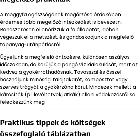
A meggyfa egészségének megőrzése érdekében
érdemes több megelőző intézkedést is bevezetni.
Rendszeresen ellenőrizzük a fa állapotát, időben
végezzük el a metszést, és gondoskodjunk a megfelelő
tápanyag-utánpótlásról.
Ügyeljünk a megfelelő öntözésre, különösen aszályos
időszakban, de kerüljük a pangó víz kialakulását, mert az
kedvez a gyökérrothadásnak. Tavasszal és ősszel
használjunk minőségi talajtakarót, komposztot vagy
szerves trágyát a gyökérzóna körül. Mindezek mellett a
károsítók (pl. levéltetvek, atkák) elleni védekezésről se
feledkezzünk meg.
Praktikus tippek és költségek
összefoglaló táblázatban