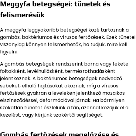
Meggyfa betegségei: tünetek és
felismerésük
A meggyfa leggyakoribb betegségei közé tartoznak a
gombás, baktériumos és vírusos fertőzések. Ezek tünetei
viszonylag könnyen felismerhetők, ha tudjuk, mire kell
figyelni.
A gombás betegségek rendszerint barna vagy fekete
foltokként, levélhullásként, termésrothadásként
jelentkeznek. A baktériumos betegségek nedvedző
sebeket, elhaló hajtásokat okoznak, míg a vírusos
fertőzések gyakran a leveleken jelentkező mozaikos
elszíneződéssel, deformációval járnak. Ha bármilyen
szokatlan tünetet észlelünk a fán, azonnal kezdjük el a
kezelést, vagy kérjünk szakértői segítséget.
Gombás fertőzések megelőzése és