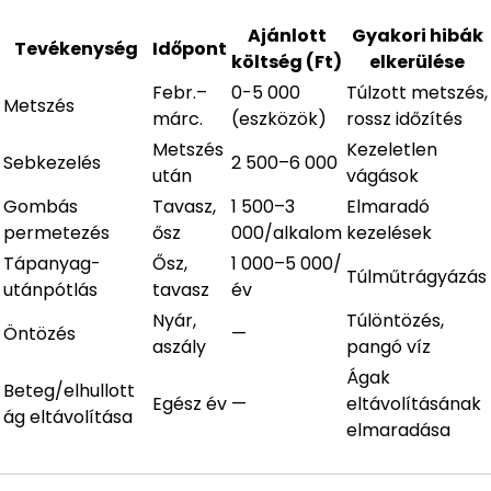
Ajánlott
Gyakori hibák
Tevékenység
Időpont
költség (Ft)
elkerülése
Febr.–
0-5 000
Túlzott metszés,
Metszés
márc.
(eszközök)
rossz időzítés
Metszés
Kezeletlen
Sebkezelés
2 500–6 000
után
vágások
Gombás
Tavasz,
1 500–3
Elmaradó
permetezés
ősz
000/alkalom
kezelések
Tápanyag-
Ősz,
1 000–5 000/
Túlműtrágyázás
utánpótlás
tavasz
év
Nyár,
Túlöntözés,
Öntözés
—
aszály
pangó víz
Ágak
Beteg/elhullott
Egész év
—
eltávolításának
ág eltávolítása
elmaradása