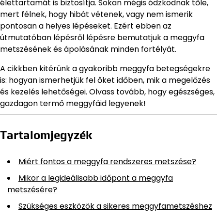
élettartamát is biztosítja. Sokan mégis ódzkodnak tőle,
mert félnek, hogy hibát vétenek, vagy nem ismerik
pontosan a helyes lépéseket. Ezért ebben az
útmutatóban lépésről lépésre bemutatjuk a meggyfa
metszésének és ápolásának minden fortélyát.
A cikkben kitérünk a gyakoribb meggyfa betegségekre
is: hogyan ismerhetjük fel őket időben, mik a megelőzés
és kezelés lehetőségei. Olvass tovább, hogy egészséges,
gazdagon termő meggyfáid legyenek!
Tartalomjegyzék
Miért fontos a meggyfa rendszeres metszése?
Mikor a legideálisabb időpont a meggyfa
metszésére?
Szükséges eszközök a sikeres meggyfametszéshez