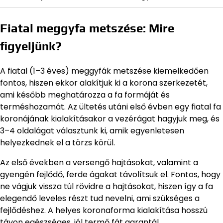
Fiatal meggyfa metszése: Mire
figyeljünk?
A fiatal (1–3 éves) meggyfák metszése kiemelkedően
fontos, hiszen ekkor alakítjuk ki a korona szerkezetét,
ami később meghatározza a fa formáját és
terméshozamát. Az ültetés utáni első évben egy fiatal fa
koronájának kialakításakor a vezérágat hagyjuk meg, és
3–4 oldalágat választunk ki, amik egyenletesen
helyezkednek el a törzs körül.
Az első években a versengő hajtásokat, valamint a
gyengén fejlődő, ferde ágakat távolítsuk el. Fontos, hogy
ne vágjuk vissza túl rövidre a hajtásokat, hiszen így a fa
elegendő leveles részt tud nevelni, ami szükséges a
fejlődéshez. A helyes koronaforma kialakítása hosszú
távon egészséges, jól termő fát garantál.