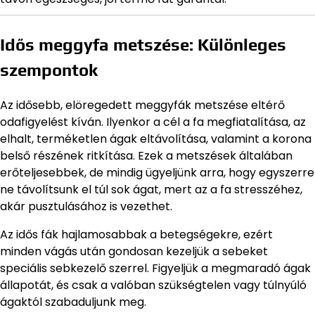
Idős meggyfa metszése: Különleges
szempontok
Az idősebb, elöregedett meggyfák metszése eltérő
odafigyelést kíván. Ilyenkor a cél a fa megfiatalítása, az
elhalt, terméketlen ágak eltávolítása, valamint a korona
belső részének ritkítása. Ezek a metszések általában
erőteljesebbek, de mindig ügyeljünk arra, hogy egyszerre
ne távolítsunk el túl sok ágat, mert az a fa stresszéhez,
akár pusztulásához is vezethet.
Az idős fák hajlamosabbak a betegségekre, ezért
minden vágás után gondosan kezeljük a sebeket
speciális sebkezelő szerrel. Figyeljük a megmaradó ágak
állapotát, és csak a valóban szükségtelen vagy túlnyúló
ágaktól szabaduljunk meg.