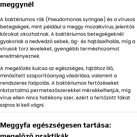
meggynél
A baktériumos rák (Pseudomonas syringae) és a vírusos
betegségek, mint például a meggy mozaikvírus, jelentős
károkat okozhatnak. A baktériumos betegségeknél
gyakoriak a nedvedző sebek, ág- és hajtáselhalás, míg a
vírusok torz leveleket, gyengébb terméshozamot
eredményeznek.
A megelőzés kulcsa az egészséges, fajtához illő,
minősített szaporítóanyag vásárlása, valamint a
rendszeres faápolás. A baktériumos fertőzéseket
réztartalmú permetezőszerekkel mérsékelhetjük, míg
vírus ellen nincs hatékony szer, ezért a fertőzött fákat
sajnos ki kell vágni.
Meggyfa egészségesen tartása:
megelőző praktikák