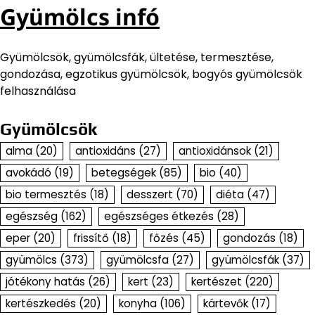
Gyümölcs infó
Gyümölcsök, gyümölcsfák, ültetése, termesztése,
gondozása, egzotikus gyümölcsök, bogyós gyümölcsök
felhasználása
Gyümölcsök
alma
(20)
antioxidáns
(27)
antioxidánsok
(21)
avokádó
(19)
betegségek
(85)
bio
(40)
bio termesztés
(18)
desszert
(70)
diéta
(47)
egészség
(162)
egészséges étkezés
(28)
eper
(20)
frissítő
(18)
főzés
(45)
gondozás
(18)
gyümölcs
(373)
gyümölcsfa
(27)
gyümölcsfák
(37)
jótékony hatás
(26)
kert
(23)
kertészet
(220)
kertészkedés
(20)
konyha
(106)
kártevők
(17)