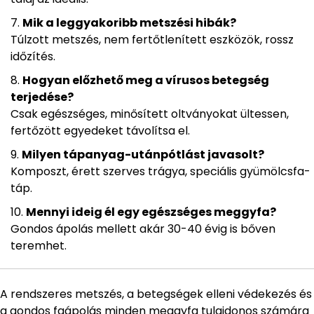
Mik a leggyakoribb metszési hibák?
Túlzott metszés, nem fertőtlenített eszközök, rossz
időzítés.
Hogyan előzhető meg a vírusos betegség
terjedése?
Csak egészséges, minősített oltványokat ültessen,
fertőzött egyedeket távolítsa el.
Milyen tápanyag-utánpótlást javasolt?
Komposzt, érett szerves trágya, speciális gyümölcsfa-
táp.
Mennyi ideig él egy egészséges meggyfa?
Gondos ápolás mellett akár 30-40 évig is bőven
teremhet.
A rendszeres metszés, a betegségek elleni védekezés és
a gondos faápolás minden meggyfa tulajdonos számára