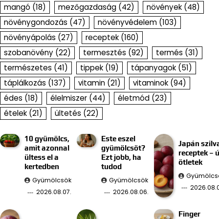
mangó
(18)
mezőgazdaság
(42)
növények
(48)
növénygondozás
(47)
növényvédelem
(103)
növényápolás
(27)
receptek
(160)
szobanövény
(22)
termesztés
(92)
termés
(31)
természetes
(41)
tippek
(19)
tápanyagok
(51)
táplálkozás
(137)
vitamin
(21)
vitaminok
(94)
édes
(18)
élelmiszer
(44)
életmód
(23)
ételek
(21)
ültetés
(22)
10 gyümölcs,
Este eszel
Japán szilv
amit azonnal
gyümölcsöt?
receptek – ú
ültess el a
Ezt jobb, ha
ötletek
kertedben
tudod
Gyümölcs
Gyümölcsök
Gyümölcsök
2026.08.
2026.08.07.
2026.08.06.
Finger