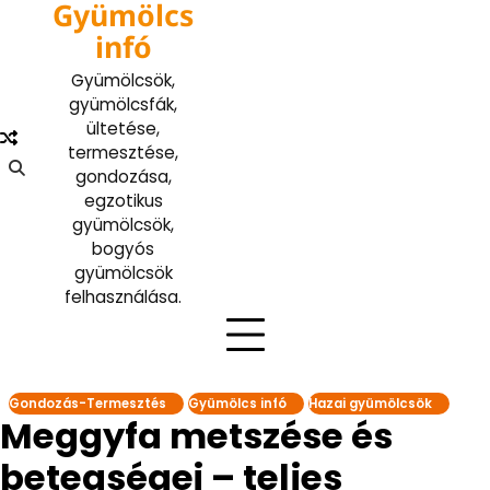
Gyümölcs
Skip
to
infó
content
Gyümölcsök,
gyümölcsfák,
ültetése,
termesztése,
gondozása,
egzotikus
gyümölcsök,
bogyós
gyümölcsök
felhasználása.
Gondozás-Termesztés
Gyümölcs infó
Hazai gyümölcsök
Meggyfa metszése és
betegségei – teljes