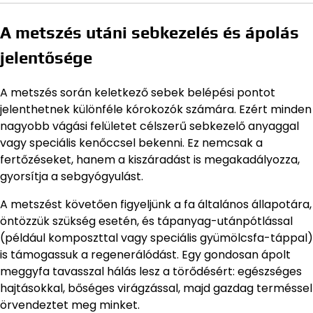
A metszés utáni sebkezelés és ápolás
jelentősége
A metszés során keletkező sebek belépési pontot
jelenthetnek különféle kórokozók számára. Ezért minden
nagyobb vágási felületet célszerű sebkezelő anyaggal
vagy speciális kenőccsel bekenni. Ez nemcsak a
fertőzéseket, hanem a kiszáradást is megakadályozza,
gyorsítja a sebgyógyulást.
A metszést követően figyeljünk a fa általános állapotára,
öntözzük szükség esetén, és tápanyag-utánpótlással
(például komposzttal vagy speciális gyümölcsfa-táppal)
is támogassuk a regenerálódást. Egy gondosan ápolt
meggyfa tavasszal hálás lesz a törődésért: egészséges
hajtásokkal, bőséges virágzással, majd gazdag terméssel
örvendeztet meg minket.