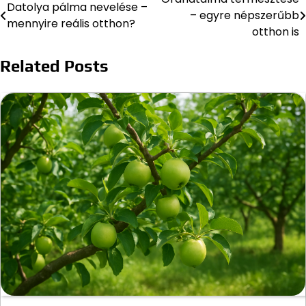
Bejegyzés
Datolya pálma nevelése –
– egyre népszerűbb
mennyire reális otthon?
navigáció
otthon is
Related Posts