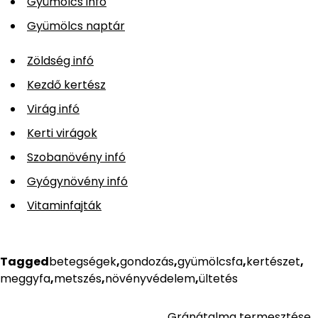
Gyümölcs infó
Gyümölcs naptár
Zöldség infó
Kezdő kertész
Virág infó
Kerti virágok
Szobanövény infó
Gyógynövény infó
Vitaminfajták
Tagged
betegségek
,
gondozás
,
gyümölcsfa
,
kertészet
,
meggyfa
,
metszés
,
növényvédelem
,
ültetés
Gránátalma termesztése