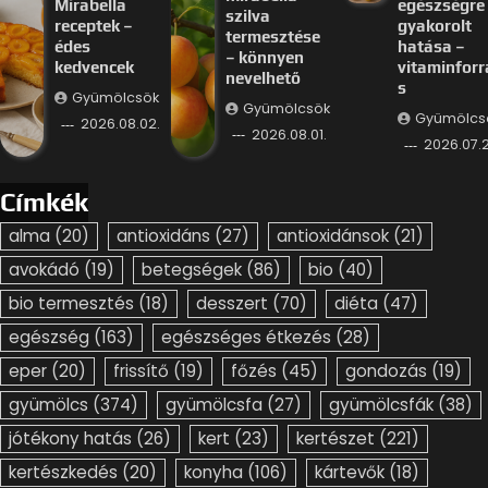
Mirabella
egészségre
szilva
receptek –
gyakorolt
termesztése
édes
hatása –
– könnyen
kedvencek
vitaminforr
nevelhető
s
Gyümölcsök
Gyümölcsök
Gyümölcs
2026.08.02.
2026.08.01.
2026.07.2
Címkék
alma
(20)
antioxidáns
(27)
antioxidánsok
(21)
avokádó
(19)
betegségek
(86)
bio
(40)
bio termesztés
(18)
desszert
(70)
diéta
(47)
egészség
(163)
egészséges étkezés
(28)
eper
(20)
frissítő
(19)
főzés
(45)
gondozás
(19)
gyümölcs
(374)
gyümölcsfa
(27)
gyümölcsfák
(38)
jótékony hatás
(26)
kert
(23)
kertészet
(221)
kertészkedés
(20)
konyha
(106)
kártevők
(18)