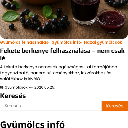
Gyümölcs felhasználás
Gyümölcs infó
Hazai gyümölcsök
Fekete berkenye felhasználása – nem csak
lé
A fekete berkenye nemcsak egészséges ital formájában
fogyasztható, hanem süteményekhez, lekvárokhoz és
salátákhoz is kiváló.…
Gyümölcsök
2026.05.25.
Keresés
Keresés:
Gyümölcs infó