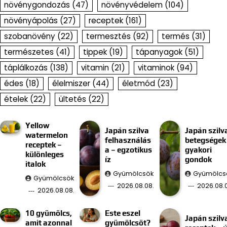
növénygondozás
(47)
növényvédelem
(104)
növényápolás
(27)
receptek
(161)
szobanövény
(22)
termesztés
(92)
termés
(31)
természetes
(41)
tippek
(19)
tápanyagok
(51)
táplálkozás
(138)
vitamin
(21)
vitaminok
(94)
édes
(18)
élelmiszer
(44)
életmód
(23)
ételek
(22)
ültetés
(22)
Yellow
Japán szilva
Japán szilv
watermelon
felhasználás
betegségek
receptek –
a – egzotikus
gyakori
különleges
íz
gondok
italok
Gyümölcsök
Gyümölcs
Gyümölcsök
2026.08.08.
2026.08.0
2026.08.08.
10 gyümölcs,
Este eszel
Japán szilv
amit azonnal
gyümölcsöt?