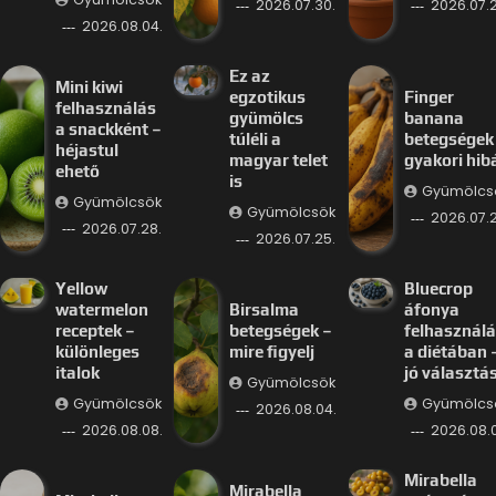
2026.07.30.
2026.07.2
2026.08.04.
Ez az
Mini kiwi
egzotikus
Finger
felhasználás
gyümölcs
banana
a snackként –
túléli a
betegségek
héjastul
magyar telet
gyakori hib
ehető
is
Gyümölcs
Gyümölcsök
Gyümölcsök
2026.07.2
2026.07.28.
2026.07.25.
Yellow
Bluecrop
watermelon
Birsalma
áfonya
receptek –
betegségek –
felhasznál
különleges
mire figyelj
a diétában 
italok
jó választá
Gyümölcsök
Gyümölcsök
Gyümölcs
2026.08.04.
2026.08.08.
2026.08.
Mirabella
Mirabella