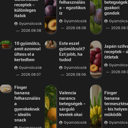
felhasználás
betegségek
receptek –
a – egzotikus
gyakori
különleges
íz
gondok
italok
Gyümölcsök
Gyümölcs
Gyümölcsök
2026.08.08.
2026.08.0
2026.08.08.
10 gyümölcs,
Este eszel
Japán szilv
amit azonnal
gyümölcsöt?
receptek – ú
ültess el a
Ezt jobb, ha
ötletek
kertedben
tudod
Gyümölcs
Gyümölcsök
Gyümölcsök
2026.08.
2026.08.07.
2026.08.06.
Finger
banana
Valencia
Finger
felhasználás
narancs
banana
a
betegségek –
termesztés
gyerekeknek
sárguló
– kis helyen 
– ideális
levelek okai
működik
snack
Gyümölcsök
Gyümölcs
Gyümölcsök