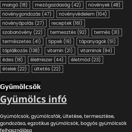
mangó
(18)
mezőgazdaság
(42)
növények
(48)
növénygondozás
(47)
növényvédelem
(104)
növényápolás
(27)
receptek
(161)
szobanövény
(22)
termesztés
(92)
termés
(31)
természetes
(41)
tippek
(19)
tápanyagok
(51)
táplálkozás
(138)
vitamin
(21)
vitaminok
(94)
édes
(18)
élelmiszer
(44)
életmód
(23)
ételek
(22)
ültetés
(22)
Gyümölcsök
Gyümölcs infó
Gyümölcsök, gyümölcsfák, ültetése, termesztése,
gondozása, egzotikus gyümölcsök, bogyós gyümölcsök
felhasználása