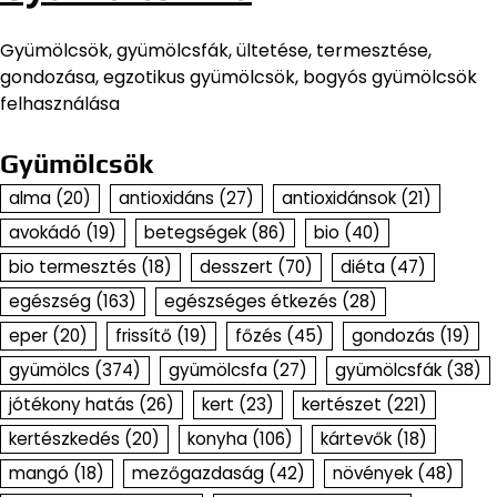
Gyümölcsök, gyümölcsfák, ültetése, termesztése,
gondozása, egzotikus gyümölcsök, bogyós gyümölcsök
felhasználása
Gyümölcsök
alma
(20)
antioxidáns
(27)
antioxidánsok
(21)
avokádó
(19)
betegségek
(86)
bio
(40)
bio termesztés
(18)
desszert
(70)
diéta
(47)
egészség
(163)
egészséges étkezés
(28)
eper
(20)
frissítő
(19)
főzés
(45)
gondozás
(19)
gyümölcs
(374)
gyümölcsfa
(27)
gyümölcsfák
(38)
jótékony hatás
(26)
kert
(23)
kertészet
(221)
kertészkedés
(20)
konyha
(106)
kártevők
(18)
mangó
(18)
mezőgazdaság
(42)
növények
(48)