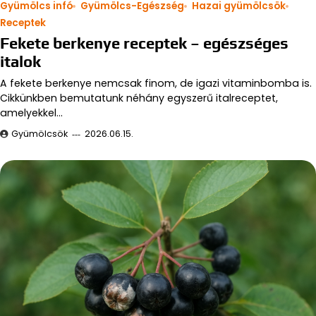
Gyümölcs infó
Gyümölcs-Egészség
Hazai gyümölcsök
Receptek
Fekete berkenye receptek – egészséges
italok
A fekete berkenye nemcsak finom, de igazi vitaminbomba is.
Cikkünkben bemutatunk néhány egyszerű italreceptet,
amelyekkel…
Gyümölcsök
2026.06.15.