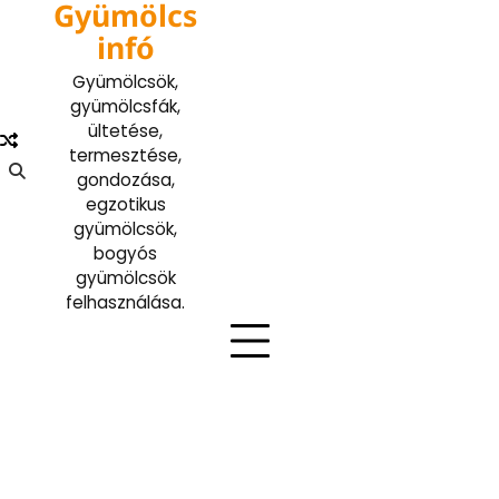
Gyümölcs
Skip
to
infó
content
Gyümölcsök,
gyümölcsfák,
ültetése,
termesztése,
gondozása,
egzotikus
gyümölcsök,
bogyós
gyümölcsök
felhasználása.