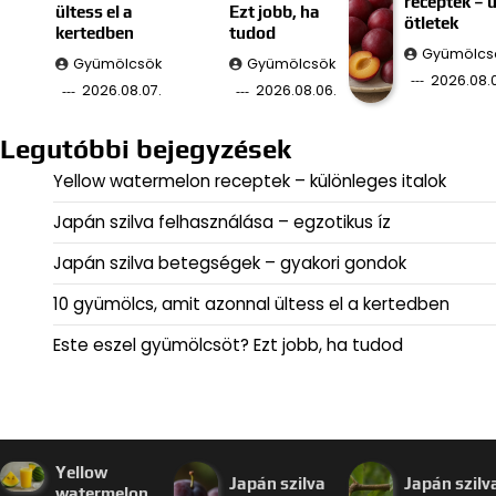
receptek – ú
ültess el a
Ezt jobb, ha
ötletek
kertedben
tudod
Gyümölcs
Gyümölcsök
Gyümölcsök
2026.08.
2026.08.07.
2026.08.06.
Legutóbbi bejegyzések
Yellow watermelon receptek – különleges italok
Japán szilva felhasználása – egzotikus íz
Japán szilva betegségek – gyakori gondok
10 gyümölcs, amit azonnal ültess el a kertedben
Este eszel gyümölcsöt? Ezt jobb, ha tudod
Yellow
Japán szilva
Japán szilv
watermelon