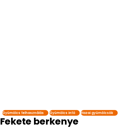
Gyümölcs felhasználás
Gyümölcs infó
Hazai gyümölcsök
Fekete berkenye