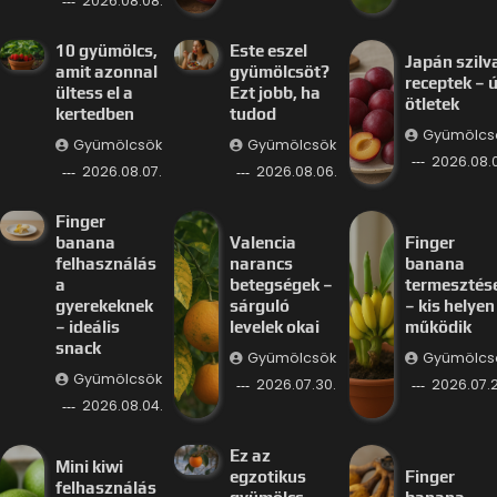
2026.08.08.
10 gyümölcs,
Este eszel
Japán szilv
amit azonnal
gyümölcsöt?
receptek – ú
ültess el a
Ezt jobb, ha
ötletek
kertedben
tudod
Gyümölcs
Gyümölcsök
Gyümölcsök
2026.08.
2026.08.07.
2026.08.06.
Finger
banana
Valencia
Finger
felhasználás
narancs
banana
a
betegségek –
termesztés
gyerekeknek
sárguló
– kis helyen 
– ideális
levelek okai
működik
snack
Gyümölcsök
Gyümölcs
Gyümölcsök
2026.07.30.
2026.07.2
2026.08.04.
Ez az
Mini kiwi
egzotikus
Finger
felhasználás