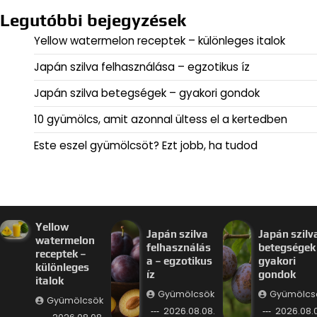
Legutóbbi bejegyzések
Yellow watermelon receptek – különleges italok
Japán szilva felhasználása – egzotikus íz
Japán szilva betegségek – gyakori gondok
10 gyümölcs, amit azonnal ültess el a kertedben
Este eszel gyümölcsöt? Ezt jobb, ha tudod
Yellow
Japán szilva
Japán szilv
watermelon
felhasználás
betegségek
receptek –
a – egzotikus
gyakori
különleges
íz
gondok
italok
Gyümölcsök
Gyümölcs
Gyümölcsök
2026.08.08.
2026.08.0