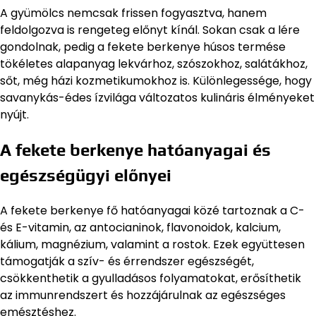
A gyümölcs nemcsak frissen fogyasztva, hanem
feldolgozva is rengeteg előnyt kínál. Sokan csak a lére
gondolnak, pedig a fekete berkenye húsos termése
tökéletes alapanyag lekvárhoz, szószokhoz, salátákhoz,
sőt, még házi kozmetikumokhoz is. Különlegessége, hogy
savanykás-édes ízvilága változatos kulináris élményeket
nyújt.
A fekete berkenye hatóanyagai és
egészségügyi előnyei
A fekete berkenye fő hatóanyagai közé tartoznak a C-
és E-vitamin, az antocianinok, flavonoidok, kalcium,
kálium, magnézium, valamint a rostok. Ezek együttesen
támogatják a szív- és érrendszer egészségét,
csökkenthetik a gyulladásos folyamatokat, erősíthetik
az immunrendszert és hozzájárulnak az egészséges
emésztéshez.