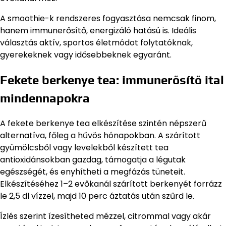
A smoothie-k rendszeres fogyasztása nemcsak finom,
hanem immunerősítő, energizáló hatású is. Ideális
választás aktív, sportos életmódot folytatóknak,
gyerekeknek vagy idősebbeknek egyaránt.
Fekete berkenye tea: immunerősítő ital
mindennapokra
A fekete berkenye tea elkészítése szintén népszerű
alternatíva, főleg a hűvös hónapokban. A szárított
gyümölcsből vagy levelekből készített tea
antioxidánsokban gazdag, támogatja a légutak
egészségét, és enyhítheti a megfázás tüneteit.
Elkészítéséhez 1–2 evőkanál szárított berkenyét forrázz
le 2,5 dl vízzel, majd 10 perc áztatás után szűrd le.
Ízlés szerint ízesítheted mézzel, citrommal vagy akár