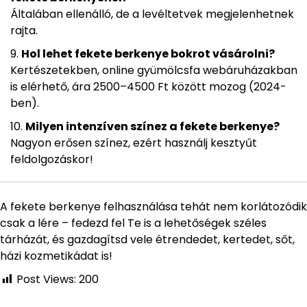
Általában ellenálló, de a levéltetvek megjelenhetnek
rajta.
Hol lehet fekete berkenye bokrot vásárolni?
Kertészetekben, online gyümölcsfa webáruházakban
is elérhető, ára 2500–4500 Ft között mozog (2024-
ben).
Milyen intenzíven színez a fekete berkenye?
Nagyon erősen színez, ezért használj kesztyűt
feldolgozáskor!
A fekete berkenye felhasználása tehát nem korlátozódik
csak a lére – fedezd fel Te is a lehetőségek széles
tárházát, és gazdagítsd vele étrendedet, kertedet, sőt,
házi kozmetikádat is!
Post Views:
200