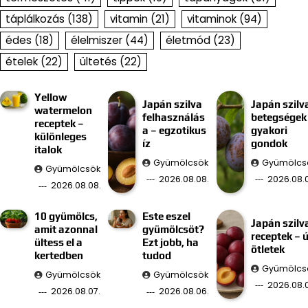
táplálkozás
(138)
vitamin
(21)
vitaminok
(94)
édes
(18)
élelmiszer
(44)
életmód
(23)
ételek
(22)
ültetés
(22)
Yellow
Japán szilva
Japán szilv
watermelon
felhasználás
betegségek
receptek –
a – egzotikus
gyakori
különleges
íz
gondok
italok
Gyümölcsök
Gyümölcs
Gyümölcsök
2026.08.08.
2026.08.0
2026.08.08.
10 gyümölcs,
Este eszel
Japán szilv
amit azonnal
gyümölcsöt?
receptek – ú
ültess el a
Ezt jobb, ha
ötletek
kertedben
tudod
Gyümölcs
Gyümölcsök
Gyümölcsök
2026.08.
2026.08.07.
2026.08.06.