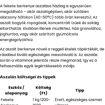
A fekete berkenye aszalása házilag is egyszerűen
megoldható – akár aszalógépben, akár sütőben
alacsony hőfokon (40–50°C) több órán keresztül. Az
aszalt bogyók ropogósak, koncentrált ízűek és sokáig
eltarthatók. Kiválóan illenek müzlikhez, házi granolához,
joghurtba, vagy akár szárított gyümölcsös
energiagolyókhoz.
Az aszalt berkenye növeli a reggeli ételek tápértékét, de
ráadásul kiváló egészséges nassolnivaló is. Az aszalás
során a vitaminok jelentős része megmarad, így ez a
felhasználás egyik legértékesebb módja.
Aszalás költségei és tippek
Eszköz /
Költség
Tipp
alapanyag
(Ft)
Fekete
1 kg 1200-
Érett, egészséges szemet