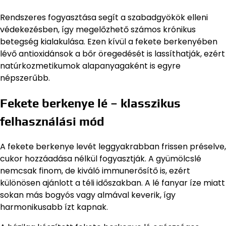
Rendszeres fogyasztása segít a szabadgyökök elleni
védekezésben, így megelőzhető számos krónikus
betegség kialakulása. Ezen kívül a fekete berkenyében
lévő antioxidánsok a bőr öregedését is lassíthatják, ezért
natúrkozmetikumok alapanyagaként is egyre
népszerűbb.
Fekete berkenye lé – klasszikus
felhasználási mód
A fekete berkenye levét leggyakrabban frissen préselve,
cukor hozzáadása nélkül fogyasztják. A gyümölcslé
nemcsak finom, de kiváló immunerősítő is, ezért
különösen ajánlott a téli időszakban. A lé fanyar íze miatt
sokan más bogyós vagy almával keverik, így
harmonikusabb ízt kapnak.