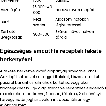
berkenye
1500
válassz
15 000–40
Aszalógép
Hosszú távon megéri
000
Rezsi
Alacsony hőfokon,
Sütő
szerint
légkeveréssel
Zárható
Száraz, hűvös helyen
300–500
üveg/tasak
tárold
Egészséges smoothie receptek fekete
berkenyével
A fekete berkenye kiváló alapanyag smoothie-khoz.
Gazdagíthatod vele a reggeli italokat, hiszen remekül
passzol banánhoz, almához, körtéhez vagy akár
zöldségekhez is. Egy alap smoothie recepthez elegendő 1
marék fekete berkenye, 1 banán, fél alma, 2 dl növényi
tej vagy natúr joghurt, valamint opcionálisan egy
evőkanál méz.