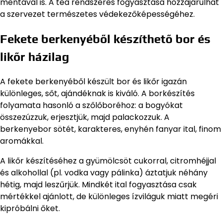
mentával is. A tea rendszeres fogyasztása hozzájárulhat
a szervezet természetes védekezőképességéhez.
Fekete berkenyéből készíthető bor és
likőr házilag
A fekete berkenyéből készült bor és likőr igazán
különleges, sőt, ajándéknak is kiváló. A borkészítés
folyamata hasonló a szőlőboréhoz: a bogyókat
összezúzzuk, erjesztjük, majd palackozzuk. A
berkenyebor sötét, karakteres, enyhén fanyar ital, finom
aromákkal.
A likőr készítéséhez a gyümölcsöt cukorral, citromhéjjal
és alkohollal (pl. vodka vagy pálinka) áztatjuk néhány
hétig, majd leszűrjük. Mindkét ital fogyasztása csak
mértékkel ajánlott, de különleges ízviláguk miatt megéri
kipróbálni őket.