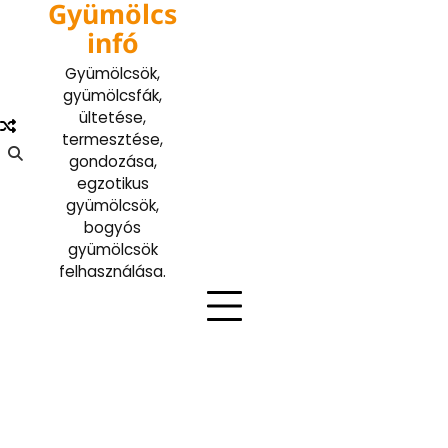
Gyümölcs
Skip
to
infó
content
Gyümölcsök,
gyümölcsfák,
ültetése,
termesztése,
gondozása,
egzotikus
gyümölcsök,
bogyós
gyümölcsök
felhasználása.