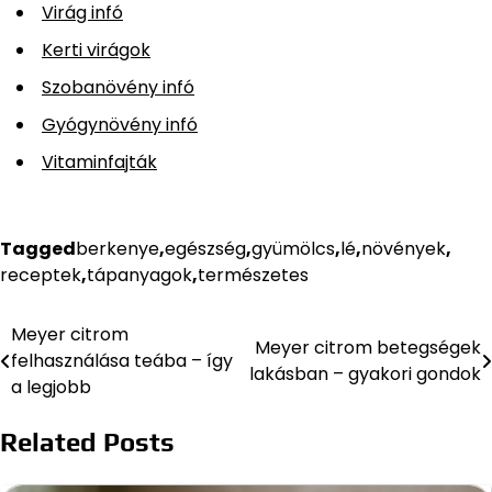
Virág infó
Kerti virágok
Szobanövény infó
Gyógynövény infó
Vitaminfajták
Tagged
berkenye
,
egészség
,
gyümölcs
,
lé
,
növények
,
receptek
,
tápanyagok
,
természetes
Meyer citrom
Bejegyzés
Meyer citrom betegségek
felhasználása teába – így
lakásban – gyakori gondok
navigáció
a legjobb
Related Posts