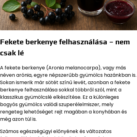
Fekete berkenye felhasználása – nem
csak lé
A fekete berkenye (Aronia melanocarpa), vagy más
néven arónia, egyre népszerűbb gyümölcs hazánkban is.
Sokan ismerik már sötét színű levét, azonban a fekete
berkenye felhasználása sokkal többről szól, mint a
klasszikus gyümölcslé elkészítése. Ez a különleges
bogyós gyümölcs valódi szuperélelmiszer, mely
rengeteg lehetőséget rejt magában a konyhában és
még azon túl is.
Számos egészségügyi előnyének és változatos