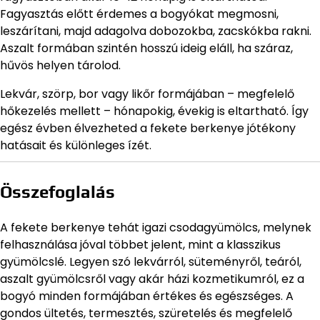
Fagyasztás előtt érdemes a bogyókat megmosni,
leszárítani, majd adagolva dobozokba, zacskókba rakni.
Aszalt formában szintén hosszú ideig eláll, ha száraz,
hűvös helyen tárolod.
Lekvár, szörp, bor vagy likőr formájában – megfelelő
hőkezelés mellett – hónapokig, évekig is eltartható. Így
egész évben élvezheted a fekete berkenye jótékony
hatásait és különleges ízét.
Összefoglalás
A fekete berkenye tehát igazi csodagyümölcs, melynek
felhasználása jóval többet jelent, mint a klasszikus
gyümölcslé. Legyen szó lekvárról, süteményről, teáról,
aszalt gyümölcsről vagy akár házi kozmetikumról, ez a
bogyó minden formájában értékes és egészséges. A
gondos ültetés, termesztés, szüretelés és megfelelő