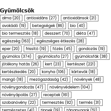
Gyümölcsök
alma
(20)
antioxidáns
(27)
antioxidánsok
(21)
avokádó
(19)
betegségek
(86)
bio
(40)
bio termesztés
(18)
desszert
(70)
diéta
(47)
egészség
(163)
egészséges étkezés
(28)
eper
(20)
frissítő
(19)
főzés
(45)
gondozás
(19)
gyümölcs
(374)
gyümölcsfa
(27)
gyümölcsfák
(38)
jótékony hatás
(26)
kert
(23)
kertészet
(221)
kertészkedés
(20)
konyha
(106)
kártevők
(18)
mangó
(18)
mezőgazdaság
(42)
növények
(48)
növénygondozás
(47)
növényvédelem
(104)
növényápolás
(27)
receptek
(161)
szobanövény
(22)
termesztés
(92)
termés
(31)
természetes
(41)
tippek
(19)
tápanyagok
(51)