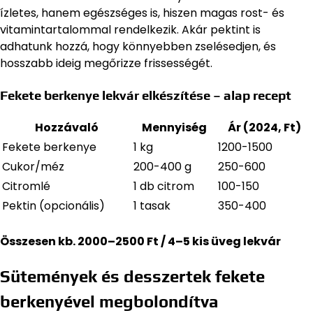
ízletes, hanem egészséges is, hiszen magas rost- és
vitamintartalommal rendelkezik. Akár pektint is
adhatunk hozzá, hogy könnyebben zselésedjen, és
hosszabb ideig megőrizze frissességét.
Fekete berkenye lekvár elkészítése – alap recept
Hozzávaló
Mennyiség
Ár (2024, Ft)
Fekete berkenye
1 kg
1200-1500
Cukor/méz
200-400 g
250-600
Citromlé
1 db citrom
100-150
Pektin (opcionális)
1 tasak
350-400
Összesen kb. 2000–2500 Ft / 4–5 kis üveg lekvár
Sütemények és desszertek fekete
berkenyével megbolondítva