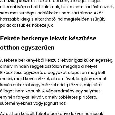
A házilag készített fekete berkenye lé egészséges
alternatívája a bolti italoknak, hiszen sem tartósítószert,
sem mesterséges adalékokat nem tartalmaz. Akár
hosszabb ideig is eltartható, ha megfelelően szűrjük,
palackozzuk és hőkezeljük.
Fekete berkenye lekvár készítése
otthon egyszerűen
A fekete berkenyéből készült lekvár igazi különlegesség,
amely minden reggeli asztalon megállja a helyét.
Elkészítése egyszerű: a bogyókat alaposan meg kell
mosni, majd kevés vízzel, citromlével, és igény szerint
kevés cukorral vagy mézzel addig főzzük, míg sűrű
állagot nem kapunk. A végeredmény egy selymes,
enyhén fanyar lekvár, amely tökéletes pirítósra,
süteményekhez vagy joghurthoz.
Az otthon készült fekete berkenye lekvár nemcsak