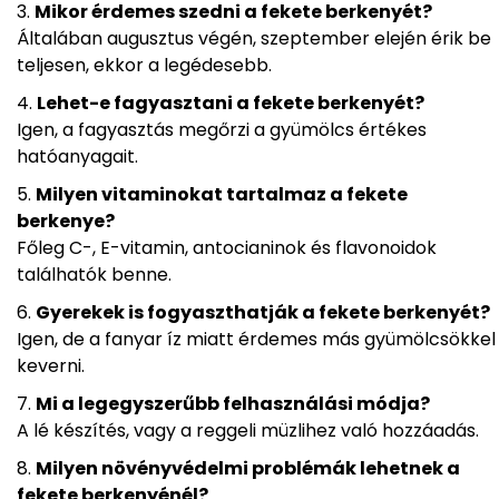
Mikor érdemes szedni a fekete berkenyét?
Általában augusztus végén, szeptember elején érik be
teljesen, ekkor a legédesebb.
Lehet-e fagyasztani a fekete berkenyét?
Igen, a fagyasztás megőrzi a gyümölcs értékes
hatóanyagait.
Milyen vitaminokat tartalmaz a fekete
berkenye?
Főleg C-, E-vitamin, antocianinok és flavonoidok
találhatók benne.
Gyerekek is fogyaszthatják a fekete berkenyét?
Igen, de a fanyar íz miatt érdemes más gyümölcsökkel
keverni.
Mi a legegyszerűbb felhasználási módja?
A lé készítés, vagy a reggeli müzlihez való hozzáadás.
Milyen növényvédelmi problémák lehetnek a
fekete berkenyénél?