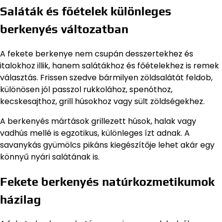
Saláták és főételek különleges
berkenyés változatban
A fekete berkenye nem csupán desszertekhez és
italokhoz illik, hanem salátákhoz és főételekhez is remek
választás. Frissen szedve bármilyen zöldsalátát feldob,
különösen jól passzol rukkolához, spenóthoz,
kecskesajthoz, grill húsokhoz vagy sült zöldségekhez.
A berkenyés mártások grillezett húsok, halak vagy
vadhús mellé is egzotikus, különleges ízt adnak. A
savanykás gyümölcs pikáns kiegészítője lehet akár egy
könnyű nyári salátának is.
Fekete berkenyés natúrkozmetikumok
házilag