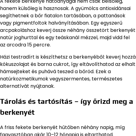
A fekete berkenye hatóanyagai nem csak belsőleg,
hanem külsőleg is hasznosak. A gyümölcs antioxidánsai
segíthetnek a bőr fiatalon tartásában, a pattanások
vagy pigmentfoltok halványításában. Egy egyszerű
arcpakoláshoz keverj össze néhány összetört berkenyét
natúr joghurttal és egy teáskanál mézzel, majd vidd fel
az arcodra 15 percre.
Házi testradírt is készíthetsz a berkenyéből: keverj hozzá
kókuszolajat és barna cukrot, így eltávolíthatod az elhalt
hámsejteket és puhává teszed a bőröd. Ezek a
natúrkozmetikumok vegyszermentes, természetes
alternatívát nyújtanak.
Tárolás és tartósítás – így őrizd meg a
berkenyét
A friss fekete berkenyét hűtőben néhány napig, míg
fagyasztóban akár 10–12 hónapig is eltarthatod.