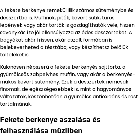
A fekete berkenye remekül illik számos süteménybe és
desszertbe is. Muffinok, piték, kevert sütik, túrós
lepények vagy akár torták is gazdagíthatók vele, hiszen
savanykás íze jól ellensúlyozza az édes desszerteket. A
bogyókat akár frissen, akár aszalt formában is
belekeverheted a tésztába, vagy készíthetsz belőlük
tölteléket is.
Különösen népszerű a fekete berkenyés sajttorta, a
gyümölcsös zabpelyhes muffin, vagy akár a berkenyés-
mákos kevert sütemény. Ezek a desszertek nemcsak
finomak, de egészségesebbek is, mint a hagyományos
változatok, köszönhetően a gyümölcs antioxidáns és rost
tartalmának.
Fekete berkenye aszalása és
felhasználása müzliben