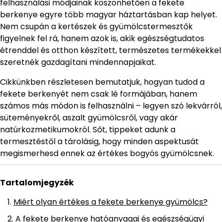
felhasználási módjainak köszönhetően a fekete
berkenye egyre több magyar háztartásban kap helyet.
Nem csupán a kertészek és gyümölcstermesztők
figyelnek fel rá, hanem azok is, akik egészségtudatos
étrenddel és otthon készített, természetes termékekkel
szeretnék gazdagítani mindennapjaikat.
Cikkünkben részletesen bemutatjuk, hogyan tudod a
fekete berkenyét nem csak lé formájában, hanem
számos más módon is felhasználni – legyen szó lekvárról,
süteményekről, aszalt gyümölcsről, vagy akár
natúrkozmetikumokról. Sőt, tippeket adunk a
termesztéstől a tárolásig, hogy minden aspektusát
megismerhesd ennek az értékes bogyós gyümölcsnek.
Tartalomjegyzék
Miért olyan értékes a fekete berkenye gyümölcs?
A fekete berkenye hatóanyagai és egészségügyi