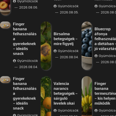
Gyümölcsök
Gyümölcsök
Gyümölcs
2026.08.06.
2026.08.05.
2026.08.
Finger
banana
Bluecrop
felhasználás
Birsalma
áfonya
a
betegségek –
felhasznál
gyerekeknek
mire figyelj
a diétában 
– ideális
jó választá
Gyümölcsök
snack
Gyümölcs
2026.08.04.
Gyümölcsök
2026.08.
2026.08.04.
Finger
banana
Valencia
Finger
felhasználás
narancs
banana
a
betegségek –
termesztés
gyerekeknek
sárguló
– kis helyen 
– ideális
levelek okai
működik
snack
Gyümölcsök
Gyümölcs
Gyümölcsök