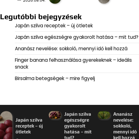
2026.08.04.
Legutóbbi bejegyzések
Japán szilva receptek – új ötletek
Japán szilva egészségre gyakorolt hatása – mit tud?
Ananász nevelése: sokkoló, mennyi idő kell hozzá
Finger banana felhasználása gyerekeknek – ideális
snack
Birsalma betegségek – mire figyelj
Japán szilva
Ananász
Japán szilva
egészségre
nevelése:
receptek – új
gyakorolt
sokkoló,
ötletek
hatása – mit
mennyi idő
tud?
kell hozzá