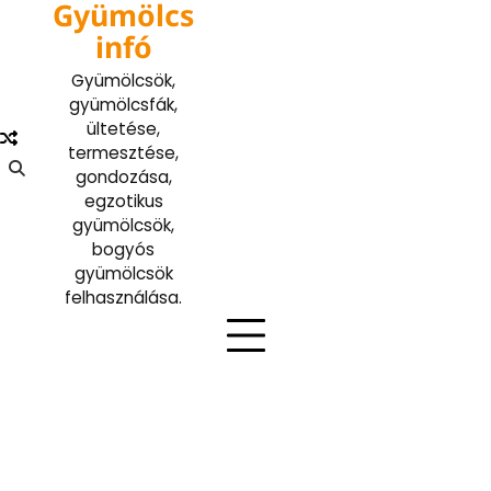
Gyümölcs
Skip
to
infó
content
Gyümölcsök,
gyümölcsfák,
ültetése,
termesztése,
gondozása,
egzotikus
gyümölcsök,
bogyós
gyümölcsök
felhasználása.