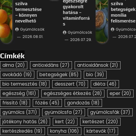
egészségre
szilva
szilva
gyakorolt
termesztése
betegségek
hatása –
– könnyen
monília
vitaminforrá
nevelhető
felismerése
s
Gyümölcsök
Gyümölcs
Gyümölcsök
2026.08.01.
2026.07.2
2026.07.29.
Címkék
alma
(20)
antioxidáns
(27)
antioxidánsok
(21)
avokádó
(19)
betegségek
(85)
bio
(39)
bio termesztés
(18)
desszert
(70)
diéta
(46)
egészség
(161)
egészséges étkezés
(28)
eper
(20)
frissítő
(18)
főzés
(45)
gondozás
(18)
gyümölcs
(371)
gyümölcsfa
(27)
gyümölcsfák
(37)
jótékony hatás
(26)
kert
(22)
kertészet
(220)
kertészkedés
(19)
konyha
(106)
kártevők
(17)