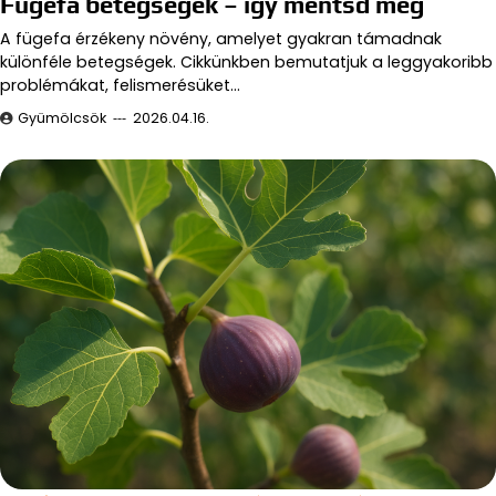
Fügefa betegségek – így mentsd meg
A fügefa érzékeny növény, amelyet gyakran támadnak
különféle betegségek. Cikkünkben bemutatjuk a leggyakoribb
problémákat, felismerésüket…
Gyümölcsök
2026.04.16.