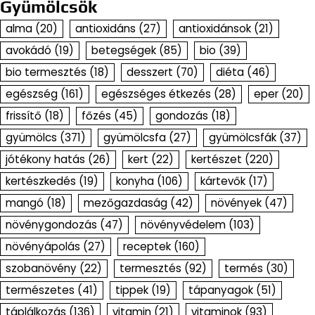
Gyümölcsök
alma
(20)
antioxidáns
(27)
antioxidánsok
(21)
avokádó
(19)
betegségek
(85)
bio
(39)
bio termesztés
(18)
desszert
(70)
diéta
(46)
egészség
(161)
egészséges étkezés
(28)
eper
(20)
frissítő
(18)
főzés
(45)
gondozás
(18)
gyümölcs
(371)
gyümölcsfa
(27)
gyümölcsfák
(37)
jótékony hatás
(26)
kert
(22)
kertészet
(220)
kertészkedés
(19)
konyha
(106)
kártevők
(17)
mangó
(18)
mezőgazdaság
(42)
növények
(47)
növénygondozás
(47)
növényvédelem
(103)
növényápolás
(27)
receptek
(160)
szobanövény
(22)
termesztés
(92)
termés
(30)
természetes
(41)
tippek
(19)
tápanyagok
(51)
táplálkozás
(136)
vitamin
(21)
vitaminok
(93)