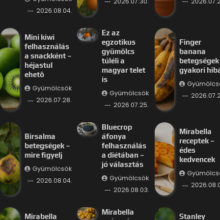
2026.07.30.
2026.07.2
2026.08.04.
Ez az
Mini kiwi
egzotikus
Finger
felhasználás
gyümölcs
banana
a snackként –
túléli a
betegségek
héjastul
magyar telet
gyakori hib
ehető
is
Gyümölcs
Gyümölcsök
Gyümölcsök
2026.07.2
2026.07.28.
2026.07.25.
Bluecrop
Mirabella
Birsalma
áfonya
receptek –
betegségek –
felhasználás
édes
mire figyelj
a diétában –
kedvencek
jó választás
Gyümölcsök
Gyümölcs
Gyümölcsök
2026.08.04.
2026.08.
2026.08.03.
Mirabella
Mirabella
Stanley