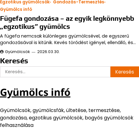
Egzotikus gyümölcsök
Gondozás-Termesztés
Gyümölcs infó
Fügefa gondozása – az egyik legkönnyebb
„egzotikus” gyümölcs
A fügefa nemcsak különleges gyümölcsével, de egyszerű
gondozásával is kitűnik. Kevés törődést igényel, ellenálló, és…
Gyümölcsök
2026.03.30.
Keresés
Keresés:
Gyümölcs infó
Gyümölcsök, gyümölcsfák, ültetése, termesztése,
gondozása, egzotikus gyümölcsök, bogyós gyümölcsök
felhasználása