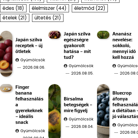
édes
(18)
élelmiszer
(44)
életmód
(22)
ételek
(21)
ültetés
(21)
Japán szilva
Ananász
Japán szilva
egészségre
nevelése:
receptek – új
gyakorolt
sokkoló,
ötletek
hatása – mit
mennyi idő
tud?
kell hozzá
Gyümölcsök
Gyümölcsök
Gyümölcs
2026.08.06.
2026.08.05.
2026.08.
Finger
banana
Bluecrop
felhasználás
Birsalma
áfonya
a
betegségek –
felhasznál
gyerekeknek
mire figyelj
a diétában 
– ideális
jó választá
Gyümölcsök
snack
Gyümölcs
2026.08.04.
Gyümölcsök
2026.08.