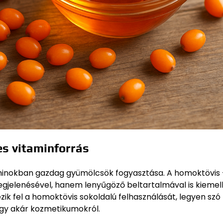
s vitaminforrás
aminokban gazdag gyümölcsök fogyasztása. A homoktövis 
gjelenésével, hanem lenyűgöző beltartalmával is kiemel
k fel a homoktövis sokoldalú felhasználását, legyen szó
gy akár kozmetikumokról.