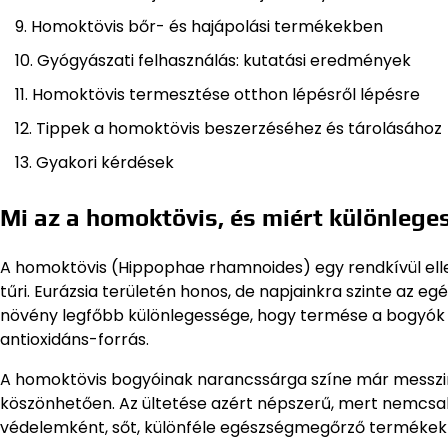
Homoktövis bőr- és hajápolási termékekben
Gyógyászati felhasználás: kutatási eredmények
Homoktövis termesztése otthon lépésről lépésre
Tippek a homoktövis beszerzéséhez és tárolásához
Gyakori kérdések
Mi az a homoktövis, és miért különlege
A homoktövis (Hippophae rhamnoides) egy rendkívül ellenál
tűri. Eurázsia területén honos, de napjainkra szinte az eg
növény legfőbb különlegessége, hogy termése a bogyók k
antioxidáns-forrás.
A homoktövis bogyóinak narancssárga színe már messzir
köszönhetően. Az ültetése azért népszerű, mert nemcsak
védelemként, sőt, különféle egészségmegőrző termékek 