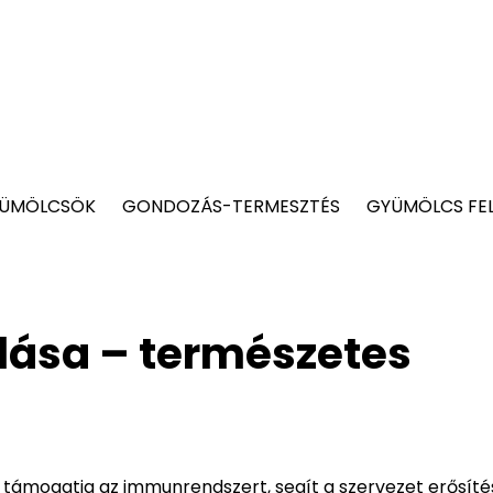
YÜMÖLCSÖK
GONDOZÁS-TERMESZTÉS
GYÜMÖLCS FE
lása – természetes
 támogatja az immunrendszert, segít a szervezet erősít