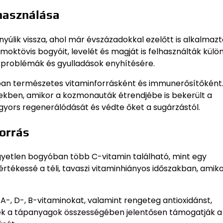
lhasználása
nyúlik vissza, ahol már évszázadokkal ezelőtt is alkalmaz
moktövis bogyóit, levelét és magját is felhasználták kül
rproblémák és gyulladások enyhítésére.
ban természetes vitaminforrásként és immunerősítőként.
ekben, amikor a kozmonauták étrendjébe is bekerült a
gyors regenerálódását és védte őket a sugárzástól.
orrás
gyetlen bogyóban több C-vitamin található, mint egy
rtékessé a téli, tavaszi vitaminhiányos időszakban, amikor
-, D-, B-vitaminokat, valamint rengeteg antioxidánst,
 Ezek a tápanyagok összességében jelentősen támogatják a