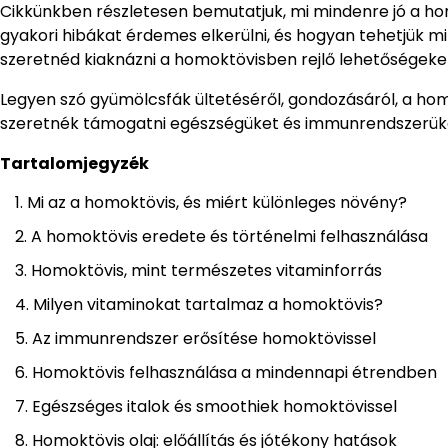
Cikkünkben részletesen bemutatjuk, mi mindenre jó a ho
gyakori hibákat érdemes elkerülni, és hogyan tehetjük mi
szeretnéd kiaknázni a homoktövisben rejlő lehetőségeke
Legyen szó gyümölcsfák ültetéséről, gondozásáról, a ho
szeretnék támogatni egészségüket és immunrendszerük
Tartalomjegyzék
Mi az a homoktövis, és miért különleges növény?
A homoktövis eredete és történelmi felhasználása
Homoktövis, mint természetes vitaminforrás
Milyen vitaminokat tartalmaz a homoktövis?
Az immunrendszer erősítése homoktövissel
Homoktövis felhasználása a mindennapi étrendben
Egészséges italok és smoothiek homoktövissel
Homoktövis olaj: előállítás és jótékony hatások