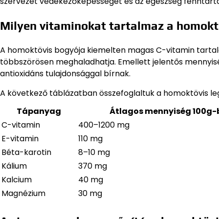
szervezet védekezőképességét és az egészség fenntartá
Milyen vitaminokat tartalmaz a homokt
A homoktövis bogyója kiemelten magas C-vitamin tartalo
többszörösen meghaladhatja. Emellett jelentős mennyis
antioxidáns tulajdonsággal bírnak.
A következő táblázatban összefoglaltuk a homoktövis le
Tápanyag
Átlagos mennyiség 100g-
C-vitamin
400–1200 mg
E-vitamin
110 mg
Béta-karotin
8–10 mg
Kálium
370 mg
Kalcium
40 mg
Magnézium
30 mg