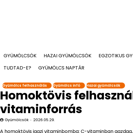
GYÜMÖLCSÖK
HAZAI GYÜMÖLCSÖK
EGZOTIKUS G
TUDTAD-E?
GYÜMÖLCS NAPTÁR
Gyümölcs felhasználás
Gyümölcs infó
Hazai gyümölcsök
Homoktövis felhaszná
vitaminforrás
Gyümölcsök
2026.05.29.
A homoktövis igazi vitaminbomba: C-vitaminban gazdag,