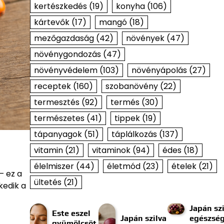
kertészkedés
(19)
konyha
(106)
kártevők
(17)
mangó
(18)
mezőgazdaság
(42)
növények
(47)
növénygondozás
(47)
növényvédelem
(103)
növényápolás
(27)
receptek
(160)
szobanövény
(22)
termesztés
(92)
termés
(30)
természetes
(41)
tippek
(19)
tápanyagok
(51)
táplálkozás
(137)
vitamin
(21)
vitaminok
(94)
édes
(18)
élelmiszer
(44)
életmód
(23)
ételek
(21)
– ez a
ültetés
(21)
kedik a
Japán szi
Este eszel
Japán szilva
egészség
gyümölcsöt