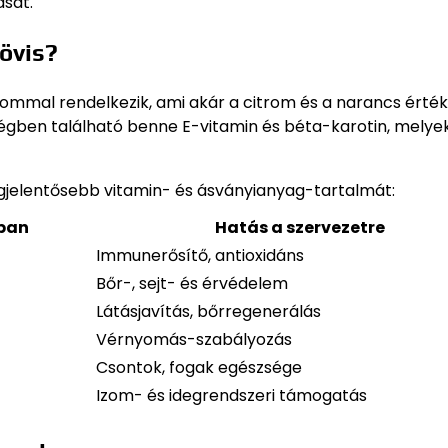
sát.
övis?
mmal rendelkezik, ami akár a citrom és a narancs értéké
égben található benne E-vitamin és béta-karotin, melye
gjelentősebb vitamin- és ásványianyag-tartalmát:
ban
Hatás a szervezetre
Immunerősítő, antioxidáns
Bőr-, sejt- és érvédelem
Látásjavítás, bőrregenerálás
Vérnyomás-szabályozás
Csontok, fogak egészsége
Izom- és idegrendszeri támogatás