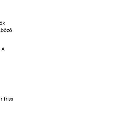
ták
önböző
 A
 friss