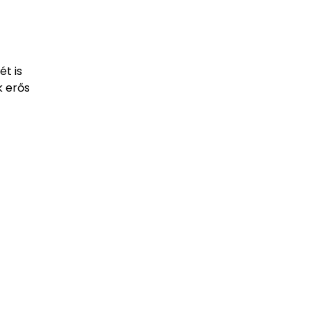
t is
k erős