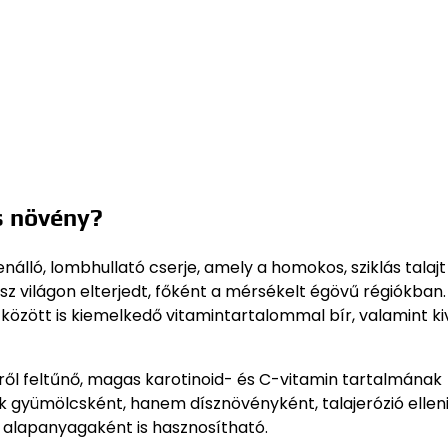
s növény?
ló, lombhullató cserje, amely a homokos, sziklás talajt i
ész világon elterjedt, főként a mérsékelt égövű régiókban.
özött is kiemelkedő vitamintartalommal bír, valamint ki
ől feltűnő, magas karotinoid- és C-vitamin tartalmának
 gyümölcsként, hanem dísznövényként, talajerózió ellen
alapanyagaként is hasznosítható.