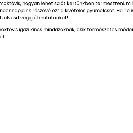
moktövis, hogyan lehet saját kertünkben termeszteni, mi
ndennapjaink részévé ezt a kivételes gyümölcsöt. Ha Te i
t, olvasd végig útmutatónkat!
moktövis igazi kincs mindazoknak, akik természetes módo
et.