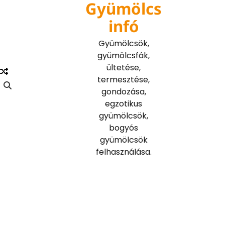
Gyümölcs
Skip
to
infó
content
Gyümölcsök,
gyümölcsfák,
ültetése,
termesztése,
gondozása,
egzotikus
gyümölcsök,
bogyós
gyümölcsök
felhasználása.