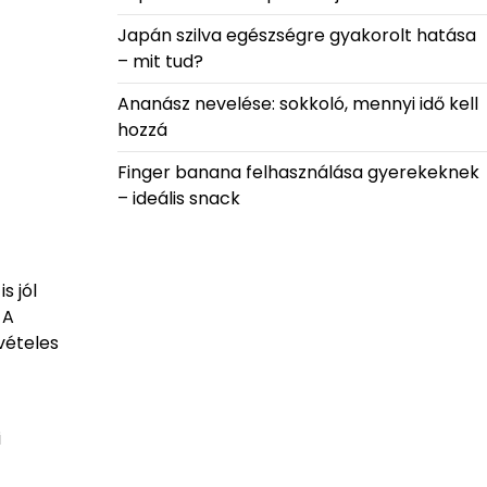
Japán szilva egészségre gyakorolt hatása
– mit tud?
Ananász nevelése: sokkoló, mennyi idő kell
hozzá
Finger banana felhasználása gyerekeknek
– ideális snack
s jól
 A
vételes
i