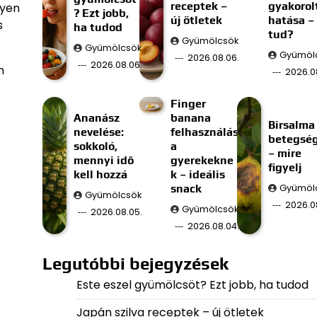
receptek –
gyakorol
lyen
? Ezt jobb,
új ötletek
hatása –
s
ha tudod
tud?
Gyümölcsök
Gyümölcsök
Gyümöl
2026.08.06.
2026.08.06.
n
2026.0
Finger
Ananász
banana
Birsalma
nevelése:
felhasználás
betegsé
sokkoló,
a
– mire
mennyi idő
gyerekekne
figyelj
kell hozzá
k – ideális
snack
Gyümöl
Gyümölcsök
2026.0
Gyümölcsök
2026.08.05.
2026.08.04.
Legutóbbi bejegyzések
Este eszel gyümölcsöt? Ezt jobb, ha tudod
Japán szilva receptek – új ötletek