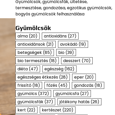
Gyümölcsök, gyümölcsfák, ültetése,
termesztése, gondozása, egzotikus gyümölcsök,
bogyós gyümölcsök felhasználása
Gyümölcsök
alma
(20)
antioxidáns
(27)
antioxidánsok
(21)
avokádó
(19)
betegségek
(85)
bio
(39)
bio termesztés
(18)
desszert
(70)
diéta
(47)
egészség
(162)
egészséges étkezés
(28)
eper
(20)
frissítő
(18)
főzés
(45)
gondozás
(18)
gyümölcs
(372)
gyümölcsfa
(27)
gyümölcsfák
(37)
jótékony hatás
(26)
kert
(22)
kertészet
(220)