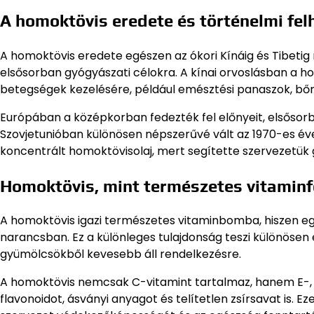
A homoktövis eredete és történelmi fe
A homoktövis eredete egészen az ókori Kínáig és Tibetig 
elsősorban gyógyászati célokra. A kínai orvoslásban a ho
betegségek kezelésére, például emésztési panaszok, bő
Európában a középkorban fedezték fel előnyeit, elsősor
Szovjetunióban különösen népszerűvé vált az 1970-es év
koncentrált homoktövisolaj, mert segítette szervezetük 
Homoktövis, mint természetes vitaminf
A homoktövis igazi természetes vitaminbomba, hiszen e
narancsban. Ez a különleges tulajdonság teszi különösen é
gyümölcsökből kevesebb áll rendelkezésre.
A homoktövis nemcsak C-vitamint tartalmaz, hanem E-, A
flavonoidot, ásványi anyagot és telítetlen zsírsavat is.