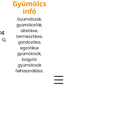
Gyümölcs
Skip
to
infó
content
Gyümölcsök,
gyümölcsfák,
ültetése,
termesztése,
gondozása,
egzotikus
gyümölcsök,
bogyós
gyümölcsök
felhasználása.