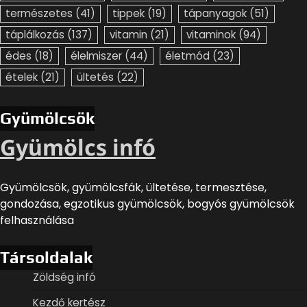
természetes
(41)
tippek
(19)
tápanyagok
(51)
táplálkozás
(137)
vitamin
(21)
vitaminok
(94)
édes
(18)
élelmiszer
(44)
életmód
(23)
ételek
(21)
ültetés
(22)
Gyümölcsök
Gyümölcs infó
Gyümölcsök, gyümölcsfák, ültetése, termesztése,
gondozása, egzotikus gyümölcsök, bogyós gyümölcsök
felhasználása
Társoldalak
Zöldség infó
Kezdő kertész