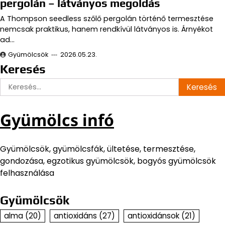
pergolán – látványos megoldás
A Thompson seedless szőlő pergolán történő termesztése
nemcsak praktikus, hanem rendkívül látványos is. Árnyékot
ad…
Gyümölcsök
2026.05.23.
Keresés
Keresés:
Gyümölcs infó
Gyümölcsök, gyümölcsfák, ültetése, termesztése,
gondozása, egzotikus gyümölcsök, bogyós gyümölcsök
felhasználása
Gyümölcsök
alma
(20)
antioxidáns
(27)
antioxidánsok
(21)