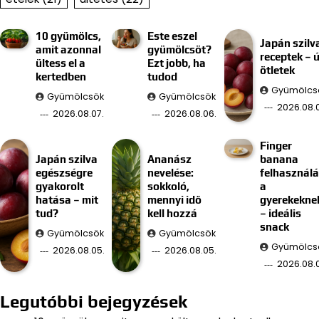
10 gyümölcs,
Este eszel
Japán szilv
amit azonnal
gyümölcsöt?
receptek – ú
ültess el a
Ezt jobb, ha
ötletek
kertedben
tudod
Gyümölcs
Gyümölcsök
Gyümölcsök
2026.08.
2026.08.07.
2026.08.06.
Finger
Japán szilva
Ananász
banana
egészségre
nevelése:
felhasznál
gyakorolt
sokkoló,
a
hatása – mit
mennyi idő
gyerekekne
tud?
kell hozzá
– ideális
snack
Gyümölcsök
Gyümölcsök
Gyümölcs
2026.08.05.
2026.08.05.
2026.08.
Legutóbbi bejegyzések