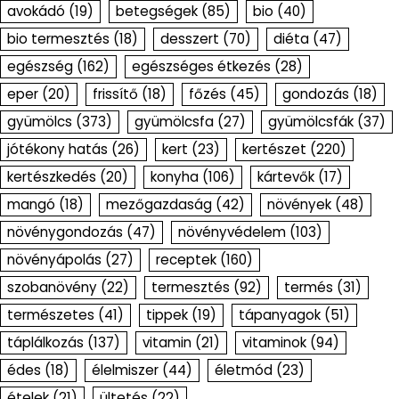
avokádó
(19)
betegségek
(85)
bio
(40)
bio termesztés
(18)
desszert
(70)
diéta
(47)
egészség
(162)
egészséges étkezés
(28)
eper
(20)
frissítő
(18)
főzés
(45)
gondozás
(18)
gyümölcs
(373)
gyümölcsfa
(27)
gyümölcsfák
(37)
jótékony hatás
(26)
kert
(23)
kertészet
(220)
kertészkedés
(20)
konyha
(106)
kártevők
(17)
mangó
(18)
mezőgazdaság
(42)
növények
(48)
növénygondozás
(47)
növényvédelem
(103)
növényápolás
(27)
receptek
(160)
szobanövény
(22)
termesztés
(92)
termés
(31)
természetes
(41)
tippek
(19)
tápanyagok
(51)
táplálkozás
(137)
vitamin
(21)
vitaminok
(94)
édes
(18)
élelmiszer
(44)
életmód
(23)
ételek
(21)
ültetés
(22)