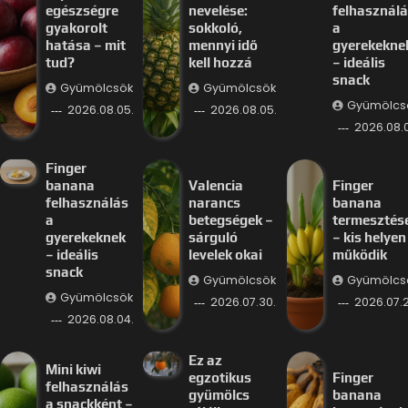
egészségre
nevelése:
felhasznál
gyakorolt
sokkoló,
a
hatása – mit
mennyi idő
gyerekekne
tud?
kell hozzá
– ideális
snack
Gyümölcsök
Gyümölcsök
Gyümölcs
2026.08.05.
2026.08.05.
2026.08.
Finger
banana
Valencia
Finger
felhasználás
narancs
banana
a
betegségek –
termesztés
gyerekeknek
sárguló
– kis helyen 
– ideális
levelek okai
működik
snack
Gyümölcsök
Gyümölcs
Gyümölcsök
2026.07.30.
2026.07.2
2026.08.04.
Ez az
Mini kiwi
egzotikus
Finger
felhasználás
gyümölcs
banana
a snackként –