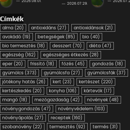
2026.08.01.
2026.07.2
2026.07.29.
Címkék
alma
(20)
antioxidáns
(27)
antioxidánsok
(21)
avokádó
(19)
betegségek
(85)
bio
(40)
bio termesztés
(18)
desszert
(70)
diéta
(47)
egészség
(162)
egészséges étkezés
(28)
eper
(20)
frissítő
(18)
főzés
(45)
gondozás
(18)
gyümölcs
(373)
gyümölcsfa
(27)
gyümölcsfák
(37)
jótékony hatás
(26)
kert
(23)
kertészet
(220)
kertészkedés
(20)
konyha
(106)
kártevők
(17)
mangó
(18)
mezőgazdaság
(42)
növények
(48)
növénygondozás
(47)
növényvédelem
(103)
növényápolás
(27)
receptek
(160)
szobanövény
(22)
termesztés
(92)
termés
(31)