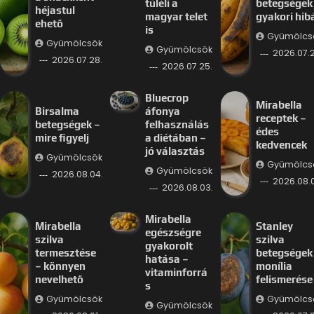
túléli a
betegségek
héjastul
magyar telet
gyakori hib
ehető
is
Gyümölcs
Gyümölcsök
Gyümölcsök
2026.07.2
2026.07.28.
2026.07.25.
Bluecrop
Mirabella
Birsalma
áfonya
receptek –
betegségek –
felhasználás
édes
mire figyelj
a diétában –
kedvencek
jó választás
Gyümölcsök
Gyümölcs
Gyümölcsök
2026.08.04.
2026.08.
2026.08.03.
Mirabella
Mirabella
Stanley
egészségre
szilva
szilva
gyakorolt
termesztése
betegségek
hatása –
– könnyen
monília
vitaminforrá
nevelhető
felismerése
s
Gyümölcsök
Gyümölcs
Gyümölcsök