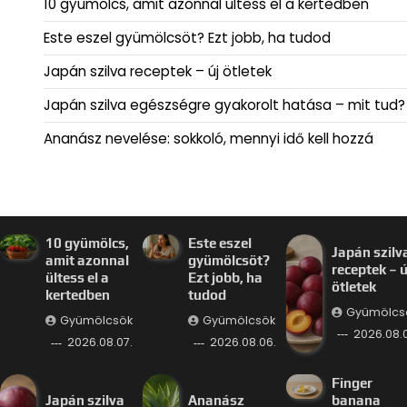
10 gyümölcs, amit azonnal ültess el a kertedben
Este eszel gyümölcsöt? Ezt jobb, ha tudod
Japán szilva receptek – új ötletek
Japán szilva egészségre gyakorolt hatása – mit tud?
Ananász nevelése: sokkoló, mennyi idő kell hozzá
10 gyümölcs,
Este eszel
Japán szilv
amit azonnal
gyümölcsöt?
receptek – ú
ültess el a
Ezt jobb, ha
ötletek
kertedben
tudod
Gyümölcs
Gyümölcsök
Gyümölcsök
2026.08.
2026.08.07.
2026.08.06.
Finger
Japán szilva
Ananász
banana