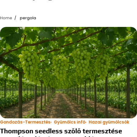
Home
pergola
Gondozás-Termesztés
Gyümölcs infó
Hazai gyümölcsök
Thompson seedless szőlő termesztése