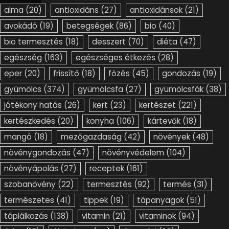
alma
(20)
antioxidáns
(27)
antioxidánsok
(21)
avokádó
(19)
betegségek
(86)
bio
(40)
bio termesztés
(18)
desszert
(70)
diéta
(47)
egészség
(163)
egészséges étkezés
(28)
eper
(20)
frissítő
(18)
főzés
(45)
gondozás
(19)
gyümölcs
(374)
gyümölcsfa
(27)
gyümölcsfák
(38)
jótékony hatás
(26)
kert
(23)
kertészet
(221)
kertészkedés
(20)
konyha
(106)
kártevők
(18)
mangó
(18)
mezőgazdaság
(42)
növények
(48)
növénygondozás
(47)
növényvédelem
(104)
növényápolás
(27)
receptek
(161)
szobanövény
(22)
termesztés
(92)
termés
(31)
természetes
(41)
tippek
(19)
tápanyagok
(51)
táplálkozás
(138)
vitamin
(21)
vitaminok
(94)