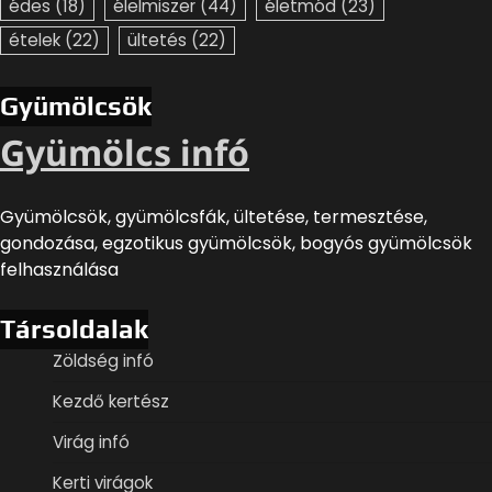
édes
(18)
élelmiszer
(44)
életmód
(23)
ételek
(22)
ültetés
(22)
Gyümölcsök
Gyümölcs infó
Gyümölcsök, gyümölcsfák, ültetése, termesztése,
gondozása, egzotikus gyümölcsök, bogyós gyümölcsök
felhasználása
Társoldalak
Zöldség infó
Kezdő kertész
Virág infó
Kerti virágok