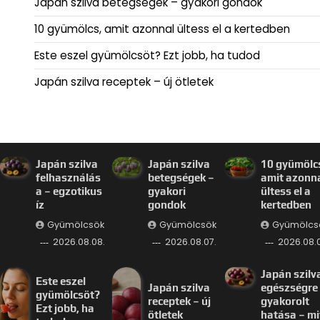
Japán szilva betegségek – gyakori gondok
10 gyümölcs, amit azonnal ültess el a kertedben
Este eszel gyümölcsöt? Ezt jobb, ha tudod
Japán szilva receptek – új ötletek
Japán szilva
Japán szilva
10 gyümölc
felhasználás
betegségek –
amit azonn
a – egzotikus
gyakori
ültess el a
íz
gondok
kertedben
Gyümölcsök
Gyümölcsök
Gyümölcs
2026.08.08.
2026.08.07.
2026.08.0
Japán szilv
Este eszel
Japán szilva
egészségre
gyümölcsöt?
receptek – új
gyakorolt
Ezt jobb, ha
ötletek
hatása – mi