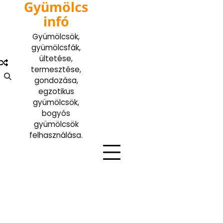
Gyümölcs
Skip
to
infó
content
Gyümölcsök,
gyümölcsfák,
ültetése,
termesztése,
gondozása,
egzotikus
gyümölcsök,
bogyós
gyümölcsök
felhasználása.