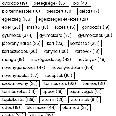
avokádó
(19)
betegségek
(86)
bio
(40)
bio termesztés
(18)
desszert
(70)
diéta
(47)
egészség
(163)
egészséges étkezés
(28)
eper
(20)
frissítő
(18)
főzés
(45)
gondozás
(19)
gyümölcs
(374)
gyümölcsfa
(27)
gyümölcsfák
(38)
jótékony hatás
(26)
kert
(23)
kertészet
(221)
kertészkedés
(20)
konyha
(106)
kártevők
(18)
mangó
(18)
mezőgazdaság
(42)
növények
(48)
növénygondozás
(47)
növényvédelem
(104)
növényápolás
(27)
receptek
(161)
szobanövény
(22)
termesztés
(92)
termés
(31)
természetes
(41)
tippek
(19)
tápanyagok
(51)
táplálkozás
(138)
vitamin
(21)
vitaminok
(94)
édes
(18)
élelmiszer
(44)
életmód
(23)
ételek
(22)
ültetés
(22)