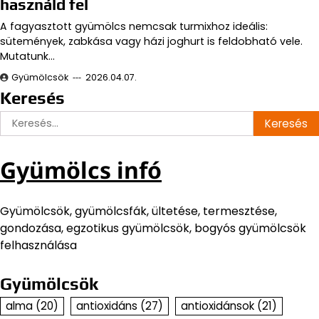
használd fel
A fagyasztott gyümölcs nemcsak turmixhoz ideális:
sütemények, zabkása vagy házi joghurt is feldobható vele.
Mutatunk…
Gyümölcsök
2026.04.07.
Keresés
Keresés:
Gyümölcs infó
Gyümölcsök, gyümölcsfák, ültetése, termesztése,
gondozása, egzotikus gyümölcsök, bogyós gyümölcsök
felhasználása
Gyümölcsök
alma
(20)
antioxidáns
(27)
antioxidánsok
(21)