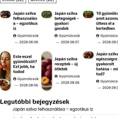
Japán szilva
Japán szilva
10 gyümölc
felhasználás
betegségek –
amit azonn
a – egzotikus
gyakori
ültess el a
íz
gondok
kertedben
Gyümölcsök
Gyümölcsök
Gyümölcs
2026.08.08.
2026.08.07.
2026.08.0
Japán szilv
Este eszel
Japán szilva
egészségre
gyümölcsöt?
receptek – új
gyakorolt
Ezt jobb, ha
ötletek
hatása – mi
tudod
tud?
Gyümölcsök
Gyümölcsök
Gyümölcs
2026.08.06.
2026.08.06.
2026.08.
Legutóbbi bejegyzések
Japán szilva felhasználása – egzotikus íz