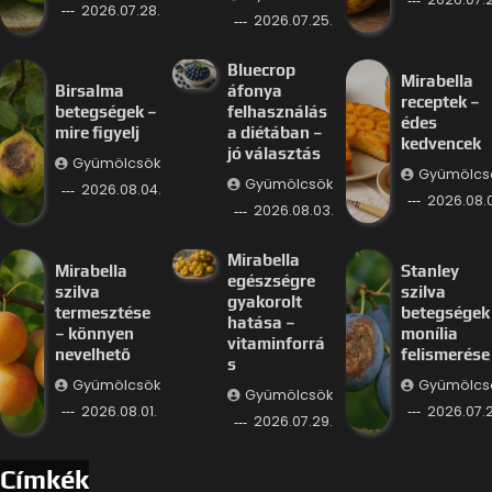
2026.07.28.
2026.07.25.
Bluecrop
Mirabella
Birsalma
áfonya
receptek –
betegségek –
felhasználás
édes
mire figyelj
a diétában –
kedvencek
jó választás
Gyümölcsök
Gyümölcs
Gyümölcsök
2026.08.04.
2026.08.
2026.08.03.
Mirabella
Mirabella
Stanley
egészségre
szilva
szilva
gyakorolt
termesztése
betegségek
hatása –
– könnyen
monília
vitaminforrá
nevelhető
felismerése
s
Gyümölcsök
Gyümölcs
Gyümölcsök
2026.08.01.
2026.07.2
2026.07.29.
Címkék