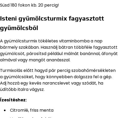
Süsd 180 fokon kb. 20 percig!
Isteni gyümölcsturmix fagyasztott
gyümölcsből
A gyümölcsturmix tökéletes vitaminbomba a nap
bármely szakában. Használj bátran többféle fagyasztott
gyümölcsöt, párosítsd például málnát banánnal, áfonyát
almával vagy mangót ananásszal.
Turmixolás előtt hagyd pár percig szobahőmérsékleten
a gyümölcsöket, hogy könnyebben dolgozza fel a gép.
Adj hozzá egy kevés narancslevet vagy szódát, ha
üdítőbb italra vágysz.
Ízesítéshez:
Citromlé, friss menta