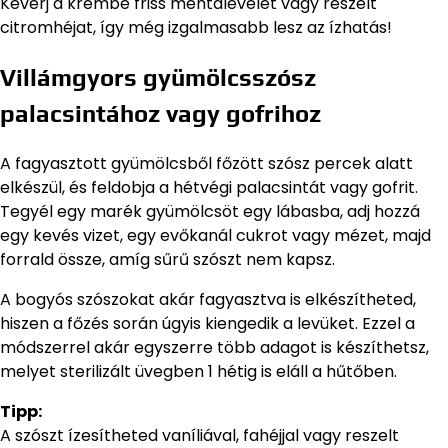
Keverj a krémbe friss mentalevelet vagy reszelt
citromhéjat, így még izgalmasabb lesz az ízhatás!
Villámgyors gyümölcsszósz
palacsintához vagy gofrihoz
A fagyasztott gyümölcsből főzött szósz percek alatt
elkészül, és feldobja a hétvégi palacsintát vagy gofrit.
Tegyél egy marék gyümölcsöt egy lábasba, adj hozzá
egy kevés vizet, egy evőkanál cukrot vagy mézet, majd
forrald össze, amíg sűrű szószt nem kapsz.
A bogyós szószokat akár fagyasztva is elkészítheted,
hiszen a főzés során úgyis kiengedik a levüket. Ezzel a
módszerrel akár egyszerre több adagot is készíthetsz,
melyet sterilizált üvegben 1 hétig is eláll a hűtőben.
Tipp:
A szószt ízesítheted vaníliával, fahéjjal vagy reszelt