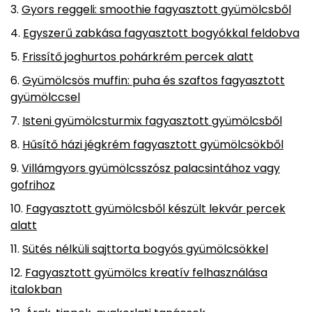
Gyors reggeli: smoothie fagyasztott gyümölcsből
Egyszerű zabkása fagyasztott bogyókkal feldobva
Frissítő joghurtos pohárkrém percek alatt
Gyümölcsös muffin: puha és szaftos fagyasztott
gyümölccsel
Isteni gyümölcsturmix fagyasztott gyümölcsből
Hűsítő házi jégkrém fagyasztott gyümölcsökből
Villámgyors gyümölcsszósz palacsintához vagy
gofrihoz
Fagyasztott gyümölcsből készült lekvár percek
alatt
Sütés nélküli sajttorta bogyós gyümölcsökkel
Fagyasztott gyümölcs kreatív felhasználása
italokban