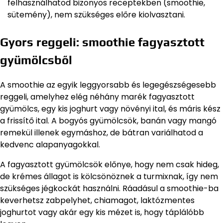
felhasználhatod bizonyos receptekben (smoothie,
sütemény), nem szükséges előre kiolvasztani.
Gyors reggeli: smoothie fagyasztott
gyümölcsből
A smoothie az egyik leggyorsabb és legegészségesebb
reggeli, amelyhez elég néhány marék fagyasztott
gyümölcs, egy kis joghurt vagy növényi ital, és máris kész
a frissítő ital. A bogyós gyümölcsök, banán vagy mangó
remekül illenek egymáshoz, de bátran variálhatod a
kedvenc alapanyagokkal.
A fagyasztott gyümölcsök előnye, hogy nem csak hideg,
de krémes állagot is kölcsönöznek a turmixnak, így nem
szükséges jégkockát használni. Ráadásul a smoothie-ba
keverhetsz zabpelyhet, chiamagot, laktózmentes
joghurtot vagy akár egy kis mézet is, hogy táplálóbb