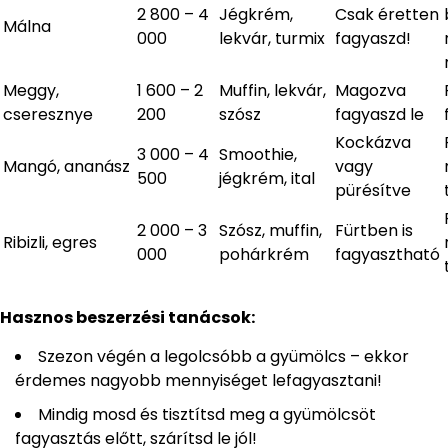
2 800 – 4
Jégkrém,
Csak éretten
Málna
000
lekvár, turmix
fagyaszd!
Meggy,
1 600 – 2
Muffin, lekvár,
Magozva
cseresznye
200
szósz
fagyaszd le
Kockázva
3 000 – 4
Smoothie,
Mangó, ananász
vagy
500
jégkrém, ital
pürésítve
2 000 – 3
Szósz, muffin,
Fürtben is
Ribizli, egres
000
pohárkrém
fagyasztható
Hasznos beszerzési tanácsok:
Szezon végén a legolcsóbb a gyümölcs – ekkor
érdemes nagyobb mennyiséget lefagyasztani!
Mindig mosd és tisztítsd meg a gyümölcsöt
fagyasztás előtt, szárítsd le jól!