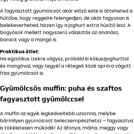
A fagyasztott gyümölcsöt akár előző este is átteheted a
hűtőbe, hogy reggelre felengedjen, de akár fagyosan is
belekeverheted, hiszen így a joghurt extra hűsítő lesz. A
bogyósok mellett nagyszerű választás az ananász,
barack vagy a mangó is.
Praktikus ötlet:
Ha egzotikus ízekre vágysz, próbáld ki kókuszjoghurttal
és mangóval, vagy tegyél a rétegek közé apróra vágott
friss gyümölcsöt is.
Gyümölcsös muffin: puha és szaftos
fagyasztott gyümölccsel
A muffin az egyik legkedveltebb uzsonna, melybe
bármilyen gyümölcsöt belecsempészhetsz – fagyasztva
is tökéletesen működik! Az áfonya, málna, meggy vagy