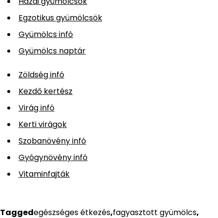
Hazai gyümölcsök
Egzotikus gyümölcsök
Gyümölcs infó
Gyümölcs naptár
Zöldség infó
Kezdő kertész
Virág infó
Kerti virágok
Szobanövény infó
Gyógynövény infó
Vitaminfajták
Tagged
egészséges étkezés
,
fagyasztott gyümölcs
,