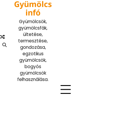
Gyümölcs
Skip
to
infó
content
Gyümölcsök,
gyümölcsfák,
ültetése,
termesztése,
gondozása,
egzotikus
gyümölcsök,
bogyós
gyümölcsök
felhasználása.