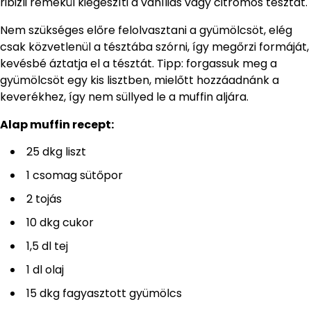
ribizli remekül kiegészíti a vaníliás vagy citromos tésztát.
Nem szükséges előre felolvasztani a gyümölcsöt, elég
csak közvetlenül a tésztába szórni, így megőrzi formáját,
kevésbé áztatja el a tésztát. Tipp: forgassuk meg a
gyümölcsöt egy kis lisztben, mielőtt hozzáadnánk a
keverékhez, így nem süllyed le a muffin aljára.
Alap muffin recept:
25 dkg liszt
1 csomag sütőpor
2 tojás
10 dkg cukor
1,5 dl tej
1 dl olaj
15 dkg fagyasztott gyümölcs