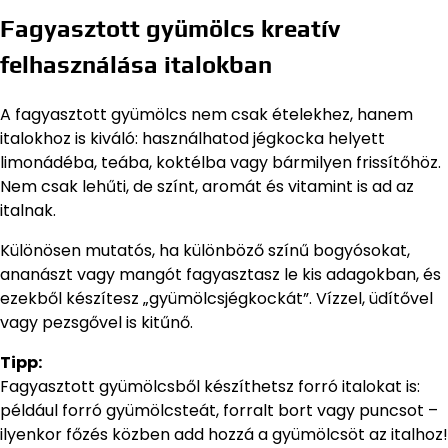
Fagyasztott gyümölcs kreatív
felhasználása italokban
A fagyasztott gyümölcs nem csak ételekhez, hanem
italokhoz is kiváló: használhatod jégkocka helyett
limonádéba, teába, koktélba vagy bármilyen frissítőhöz.
Nem csak lehűti, de színt, aromát és vitamint is ad az
italnak.
Különösen mutatós, ha különböző színű bogyósokat,
ananászt vagy mangót fagyasztasz le kis adagokban, és
ezekből készítesz „gyümölcsjégkockát”. Vízzel, üdítővel
vagy pezsgővel is kitűnő.
Tipp:
Fagyasztott gyümölcsből készíthetsz forró italokat is:
például forró gyümölcsteát, forralt bort vagy puncsot –
ilyenkor főzés közben add hozzá a gyümölcsöt az italhoz!