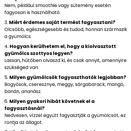
Nem, például smoothie vagy sütemény esetén
fagyosan is használható.
Miért érdemes saját termést fagyasztani?
Olcsóbb, egészségesebb és tudod, honnan származik
a gyümölcs.
Hogyan kerülhetem el, hogy a kiolvasztott
gyümölcs szottyos legyen?
Lassan, hűtőben olvaszd ki, és csak annyit, amennyire
szükséged van.
Milyen gyümölcsök fagyaszthatók legjobban?
Bogyósok, cseresznye, meggy, sárgabarack, mangó,
banán, ananász.
Milyen gyakori hibát követnek el a
fagyasztásnál?
Nedvesen, vízzel együtt fagyasztják a gyümölcsöt, ez
rontja az állagot.