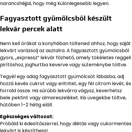
narancshéjjal, hogy még különlegesebb legyen.
Fagyasztott gyümölcsből készült
lekvár percek alatt
Nem kell órákat a konyhában töltened ahhoz, hogy saját
lekvárt varázsolj az asztalra. A fagyasztott gyümölcsből
gyors, „expressz” lekvár főzhető, amely tökéletes reggeli
pirítóshoz, joghurtba keverve vagy süteménybe töltve.
Tegyél egy adag fagyasztott gyümölcsöt lábasba, adj
hozzá kevés cukrot vagy eritritet, egy fél citrom levét, és
forrald össze. Ha sűrűbb lekvárra vágysz, keverhetsz
bele pektint vagy almareszeléket. Kis üvegekbe töltve,
hűtőben 1–2 hétig eláll.
Egészséges változat:
Próbáld ki édesítőszerrel, hogy diétás vagy cukormentes
lekvárt is készíthess!