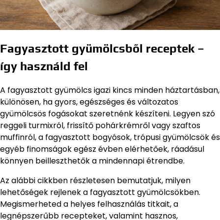
Fagyasztott gyümölcsből receptek –
így használd fel
A fagyasztott gyümölcs igazi kincs minden háztartásban,
különösen, ha gyors, egészséges és változatos
gyümölcsös fogásokat szeretnénk készíteni. Legyen szó
reggeli turmixról, frissítő pohárkrémről vagy szaftos
muffinról, a fagyasztott bogyósok, trópusi gyümölcsök és
egyéb finomságok egész évben elérhetőek, ráadásul
könnyen beilleszthetők a mindennapi étrendbe.
Az alábbi cikkben részletesen bemutatjuk, milyen
lehetőségek rejlenek a fagyasztott gyümölcsökben.
Megismerheted a helyes felhasználás titkait, a
legnépszerűbb recepteket, valamint hasznos,