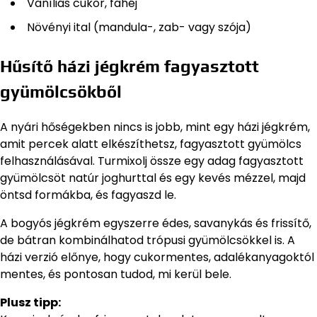
Vaníliás cukor, fahéj
Növényi ital (mandula-, zab- vagy szója)
Hűsítő házi jégkrém fagyasztott
gyümölcsökből
A nyári hőségekben nincs is jobb, mint egy házi jégkrém,
amit percek alatt elkészíthetsz, fagyasztott gyümölcs
felhasználásával. Turmixolj össze egy adag fagyasztott
gyümölcsöt natúr joghurttal és egy kevés mézzel, majd
öntsd formákba, és fagyaszd le.
A bogyós jégkrém egyszerre édes, savanykás és frissítő,
de bátran kombinálhatod trópusi gyümölcsökkel is. A
házi verzió előnye, hogy cukormentes, adalékanyagoktól
mentes, és pontosan tudod, mi kerül bele.
Plusz tipp: