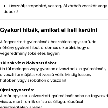
Használj strapabíró, vastag, jól záródó zacskót vagy
dobozt!
Gyakori hibák, amiket el kell kerülni
A fagyasztott gyümölcsök használata egyszerű, de
néhány gyakori hibát érdemes elkerülni, hogy a
végeredmény tökéletes legyen.
Túl sok víz a kiolvasztáskor:
Ha túl melegen vagy gyorsan olvasztod ki a gyümölcsöt,
elveszti formáját, szottyossá válik. Mindig lassan,
hűtőben vagy szobahőn olvaszd ki!
Újrafagyasztás:
A már egyszer kiolvasztott gyümölcsöt soha ne fagyaszd
vissza, mert romlik az íze és állaga, ráadásul
egészségtelen is lehet.