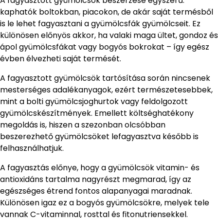
A fagyasztott gyümölcsök beszerzése egyszerű:
kaphatók boltokban, piacokon, de akár saját termésből
is le lehet fagyasztani a gyümölcsfák gyümölcseit. Ez
különösen előnyös akkor, ha valaki maga ültet, gondoz és
ápol gyümölcsfákat vagy bogyós bokrokat – így egész
évben élvezheti saját termését.
A fagyasztott gyümölcsök tartósítása során nincsenek
mesterséges adalékanyagok, ezért természetesebbek,
mint a bolti gyümölcsjoghurtok vagy feldolgozott
gyümölcskészítmények. Emellett költséghatékony
megoldás is, hiszen a szezonban olcsóbban
beszerezhető gyümölcsöket lefagyasztva később is
felhasználhatjuk.
A fagyasztás előnye, hogy a gyümölcsök vitamin- és
antioxidáns tartalma nagyrészt megmarad, így az
egészséges étrend fontos alapanyagai maradnak.
Különösen igaz ez a bogyós gyümölcsökre, melyek tele
vannak C-vitaminnal, rosttal és fitonutriensekkel.