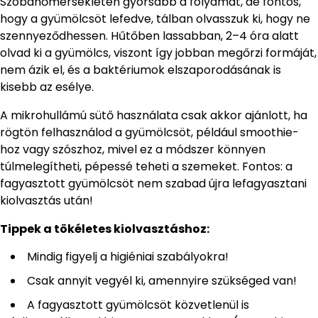
Szobahőmérsékleten gyorsabb a folyamat, de fontos,
hogy a gyümölcsöt lefedve, tálban olvasszuk ki, hogy ne
szennyeződhessen. Hűtőben lassabban, 2–4 óra alatt
olvad ki a gyümölcs, viszont így jobban megőrzi formáját,
nem ázik el, és a baktériumok elszaporodásának is
kisebb az esélye.
A mikrohullámú sütő használata csak akkor ajánlott, ha
rögtön felhasználod a gyümölcsöt, például smoothie-
hoz vagy szószhoz, mivel ez a módszer könnyen
túlmelegítheti, pépessé teheti a szemeket. Fontos: a
fagyasztott gyümölcsöt nem szabad újra lefagyasztani
kiolvasztás után!
Tippek a tökéletes kiolvasztáshoz:
Mindig figyelj a higiéniai szabályokra!
Csak annyit vegyél ki, amennyire szükséged van!
A fagyasztott gyümölcsöt közvetlenül is