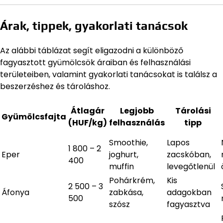
Árak, tippek, gyakorlati tanácsok
Az alábbi táblázat segít eligazodni a különböző
fagyasztott gyümölcsök áraiban és felhasználási
területeiben, valamint gyakorlati tanácsokat is találsz a
beszerzéshez és tároláshoz.
Átlagár
Legjobb
Tárolási
Gyümölcsfajta
(HUF/kg)
felhasználás
tipp
Smoothie,
Lapos
1 800 – 2
Eper
joghurt,
zacskóban,
400
muffin
levegőtlenül
Pohárkrém,
Kis
2 500 – 3
Áfonya
zabkása,
adagokban
500
szósz
fagyasztva