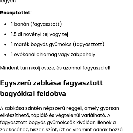
legyen.
Receptötlet:
1 banán (fagyasztott)
1,5 dl növényi tej vagy tej
1 marék bogyós gyümölcs (fagyasztott)
1 evőkanál chiamag vagy zabpehely
Mindent turmixolj össze, és azonnal fogyaszd el!
Egyszerű zabkása fagyasztott
bogyókkal feldobva
A zabkása szintén népszerű reggeli, amely gyorsan
elkészíthető, tápláló és végtelenül variálható. A
fagyasztott bogyós gyümölcsök kiválóan illenek a
zabkásához, hiszen színt, ízt és vitamint adnak hozzá.