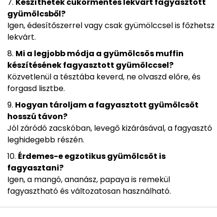
Készíthetek cukormentes lekvárt fagyasztott
gyümölcsből?
Igen, édesítőszerrel vagy csak gyümölccsel is főzhetsz
lekvárt.
Mi a legjobb módja a gyümölcsös muffin
készítésének fagyasztott gyümölccsel?
Közvetlenül a tésztába keverd, ne olvaszd előre, és
forgasd lisztbe.
Hogyan tároljam a fagyasztott gyümölcsöt
hosszú távon?
Jól záródó zacskóban, levegő kizárásával, a fagyasztó
leghidegebb részén.
Érdemes-e egzotikus gyümölcsöt is
fagyasztani?
Igen, a mangó, ananász, papaya is remekül
fagyasztható és változatosan használható.