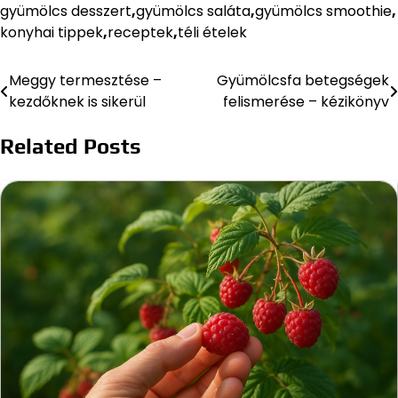
gyümölcs desszert
,
gyümölcs saláta
,
gyümölcs smoothie
,
konyhai tippek
,
receptek
,
téli ételek
Meggy termesztése –
Gyümölcsfa betegségek
Bejegyzés
kezdőknek is sikerül
felismerése – kézikönyv
navigáció
Related Posts