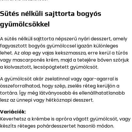
Sütés nélküli sajttorta bogyós
gyümölcsökkel
A sütés nélküli sajttorta népszerű nyári desszert, amely
fagyasztott bogyós gyümölccsel igazán különleges
lehet. Az alap egy vajas kekszmassza, erre kerül a túrós
vagy mascarponés krém, majd a tetejére bőven szórjuk
a kiolvasztott, lecsöpögtetett gyümölcsöt.
A gyümölcsöt akár zselatinnal vagy agar-agarral is
összeforralhatod, hogy szép, zselés réteg kerüljön a
tortára. Így még látványosabb és ellenállhatatlanabb
lesz az ünnepi vagy hétköznapi desszert.
Variációk:
Keverhetsz a krémbe is apróra vágott gyümölcsöt, vagy
készíts réteges pohárdesszertet hasonló módon.