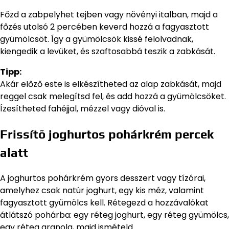
Főzd a zabpelyhet tejben vagy növényi italban, majd a
főzés utolsó 2 percében keverd hozzá a fagyasztott
gyümölcsöt. Így a gyümölcsök kissé felolvadnak,
kiengedik a levüket, és szaftosabbá teszik a zabkását.
Tipp:
Akár előző este is elkészítheted az alap zabkását, majd
reggel csak melegítsd fel, és add hozzá a gyümölcsöket.
Ízesítheted fahéjjal, mézzel vagy dióval is.
Frissítő joghurtos pohárkrém percek
alatt
A joghurtos pohárkrém gyors desszert vagy tízórai,
amelyhez csak natúr joghurt, egy kis méz, valamint
fagyasztott gyümölcs kell. Rétegezd a hozzávalókat
átlátszó pohárba: egy réteg joghurt, egy réteg gyümölcs,
egy réteg granola, majd ismételd.