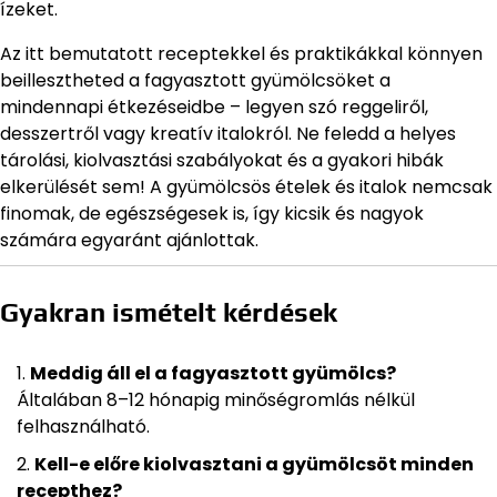
ízeket.
Az itt bemutatott receptekkel és praktikákkal könnyen
beillesztheted a fagyasztott gyümölcsöket a
mindennapi étkezéseidbe – legyen szó reggeliről,
desszertről vagy kreatív italokról. Ne feledd a helyes
tárolási, kiolvasztási szabályokat és a gyakori hibák
elkerülését sem! A gyümölcsös ételek és italok nemcsak
finomak, de egészségesek is, így kicsik és nagyok
számára egyaránt ajánlottak.
Gyakran ismételt kérdések
Meddig áll el a fagyasztott gyümölcs?
Általában 8–12 hónapig minőségromlás nélkül
felhasználható.
Kell-e előre kiolvasztani a gyümölcsöt minden
recepthez?