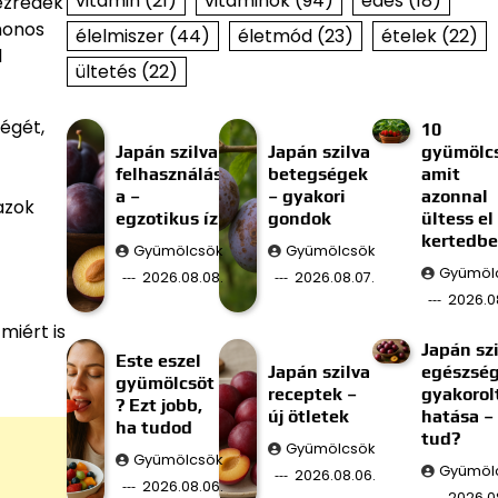
vitamin
(21)
vitaminok
(94)
édes
(18)
vezredek
honos
élelmiszer
(44)
életmód
(23)
ételek
(22)
l
ültetés
(22)
égét,
10
Japán szilva
Japán szilva
gyümölcs
felhasználás
betegségek
amit
a –
– gyakori
azonnal
azok
egzotikus íz
gondok
ültess el
kertedb
Gyümölcsök
Gyümölcsök
Gyümöl
2026.08.08.
2026.08.07.
2026.0
miért is
Japán szi
Este eszel
Japán szilva
egészség
gyümölcsöt
receptek –
gyakorol
? Ezt jobb,
új ötletek
hatása –
ha tudod
tud?
Gyümölcsök
Gyümölcsök
Gyümöl
2026.08.06.
2026.08.06.
2026.0