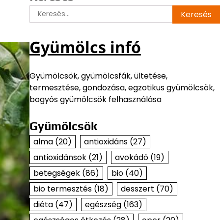
Keresés:
Gyümölcs infó
Gyümölcsök, gyümölcsfák, ültetése,
termesztése, gondozása, egzotikus gyümölcsök,
bogyós gyümölcsök felhasználása
Gyümölcsök
alma
(20)
antioxidáns
(27)
antioxidánsok
(21)
avokádó
(19)
betegségek
(86)
bio
(40)
bio termesztés
(18)
desszert
(70)
diéta
(47)
egészség
(163)