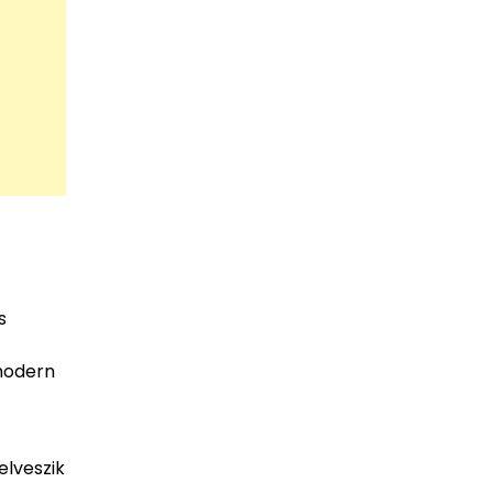
s
modern
elveszik