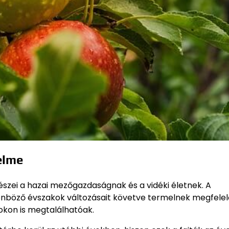
elme
zei a hazai mezőgazdaságnak és a vidéki életnek. A
lönböző évszakok változásait követve termelnek megfelel
okon is megtalálhatóak.