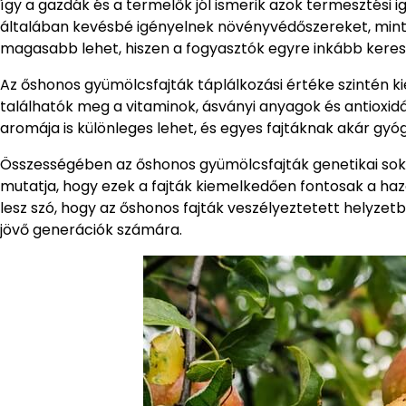
így a gazdák és a termelők jól ismerik azok termesztési
általában kevésbé igényelnek növényvédőszereket, mint a
magasabb lehet, hiszen a fogyasztók egyre inkább kere
Az őshonos gyümölcsfajták táplálkozási értéke szinté
találhatók meg a vitaminok, ásványi anyagok és antioxidá
aromája is különleges lehet, és egyes fajtáknak akár gyó
Összességében az őshonos gyümölcsfajták genetikai sokf
mutatja, hogy ezek a fajták kiemelkedően fontosak a h
lesz szó, hogy az őshonos fajták veszélyeztetett helyzetb
jövő generációk számára.