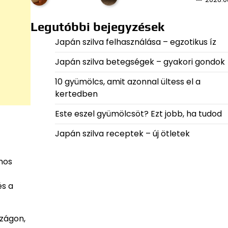
Legutóbbi bejegyzések
Japán szilva felhasználása – egzotikus íz
Japán szilva betegségek – gyakori gondok
10 gyümölcs, amit azonnal ültess el a
kertedben
Este eszel gyümölcsöt? Ezt jobb, ha tudod
Japán szilva receptek – új ötletek
nos
és a
szágon,