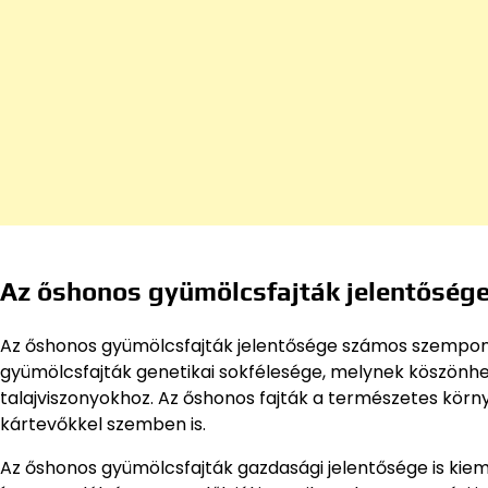
Az őshonos gyümölcsfajták jelentőség
Az őshonos gyümölcsfajták jelentősége számos szempont
gyümölcsfajták genetikai sokfélesége, melynek köszönhe
talajviszonyokhoz. Az őshonos fajták a természetes körn
kártevőkkel szemben is.
Az őshonos gyümölcsfajták gazdasági jelentősége is kie