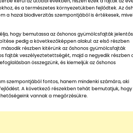
érbe kerül az utóbbi években, hiszen ezek a fajták az é
okhoz, és a természetes környezetükben fejlődtek. Az ős
 a hazai biodiverzitás szempontjából is értékesek, mive
élja, hogy bemutassa az őshonos gyümölcsfajták jelentős
pítése pedig a következőképpen alakul: az első részben
 második részben kitérünk az őshonos gyümölcsfajták
s fajták veszélyeztetettségét, majd a negyedik részben 
zefoglalásban összegzünk, és kiemeljük az őshonos
um szempontjából fontos, hanem mindenki számára, aki
 fejlődést. A következő részekben tehát bemutatjuk, hogy 
 lehetőségeink vannak a megőrzésükre.