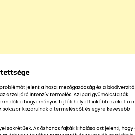
etettsége
roblémát jelent a hazai mezőgazdaság és a biodiverzitá
az ezzel járó intenzív termelés. Az ipari gyümölcsfajták
rmelők a hagyományos fajták helyett inkább ezeket a 
ák sokszor kiszorulnak a termelésből, és egyre kevesebb
sokrétűek. Az őshonos fajták kihalása azt jelenti, hogy 