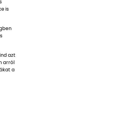
s
e is
égben
s
ind azt
 arról
tákat a