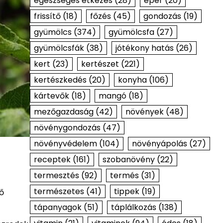
egészséges étkezés
(28)
eper
(20)
frissítő
(18)
főzés
(45)
gondozás
(19)
gyümölcs
(374)
gyümölcsfa
(27)
gyümölcsfák
(38)
jótékony hatás
(26)
kert
(23)
kertészet
(221)
kertészkedés
(20)
konyha
(106)
kártevők
(18)
mangó
(18)
mezőgazdaság
(42)
növények
(48)
növénygondozás
(47)
növényvédelem
(104)
növényápolás
(27)
receptek
(161)
szobanövény
(22)
termesztés
(92)
termés
(31)
természetes
(41)
tippek
(19)
ő
tápanyagok
(51)
táplálkozás
(138)