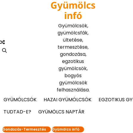
Gyümölcs
Skip
to
infó
content
Gyümölcsök,
gyümölcsfák,
ültetése,
termesztése,
gondozása,
egzotikus
gyümölcsök,
bogyós
gyümölcsök
felhasználása.
GYÜMÖLCSÖK
HAZAI GYÜMÖLCSÖK
EGZOTIKUS G
TUDTAD-E?
GYÜMÖLCS NAPTÁR
Gondozás-Termesztés
Gyümölcs infó