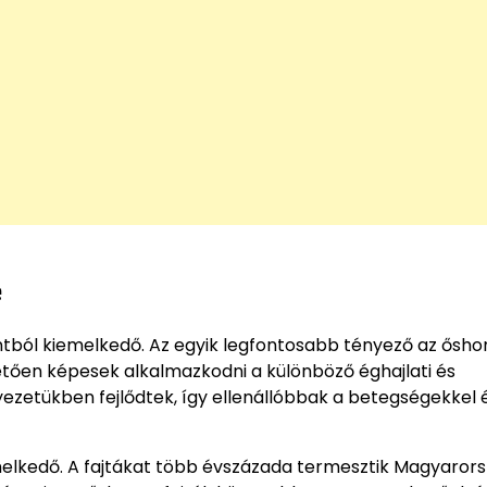
e
ból kiemelkedő. Az egyik legfontosabb tényező az ősho
tően képesek alkalmazkodni a különböző éghajlati és
yezetükben fejlődtek, így ellenállóbbak a betegségekkel 
melkedő. A fajtákat több évszázada termesztik Magyaror