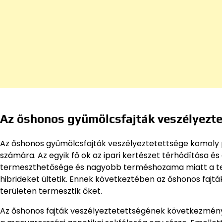
Az őshonos gyümölcsfajták veszélyezt
Az őshonos gyümölcsfajták veszélyeztetettsége komoly p
számára. Az egyik fő ok az ipari kertészet térhódítása és 
termeszthetősége és nagyobb terméshozama miatt a te
hibrideket ültetik. Ennek következtében az őshonos fajt
területen termesztik őket.
Az őshonos fajták veszélyeztetettségének következményei 