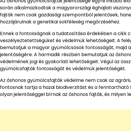
Az őshonos gyümölcsfajták jelentősége egyre inkább előt
során alkalmazkodtak a magyarországi éghajlati viszony
fajták nem csak gazdasági szempontból jelentősek, hanem
hozzájárulnak a genetikai sokféleség megőrzéséhez.
Ennek a fontosságnak a tudatosítása érdekében a cikk c
veszélyeztetettségüket és védelmük lehetőségeit. A felé
bemutatjuk a magyar gyümölcsösök fontosságát, majd a
jelentőségére. A harmadik részben bemutatjuk az őshono
védelmének jogi és gyakorlati lehetőségeit. Végül az öss
gyümölcsfajták fontosságát és védelmük jelentőségét.
Az őshonos gyümölcsfajták védelme nem csak az agrári
fontosnak tartja a hazai biodiverzitást és a fenntartható
olyan jelentőséggel bírnak az őshonos fajták, és milyen