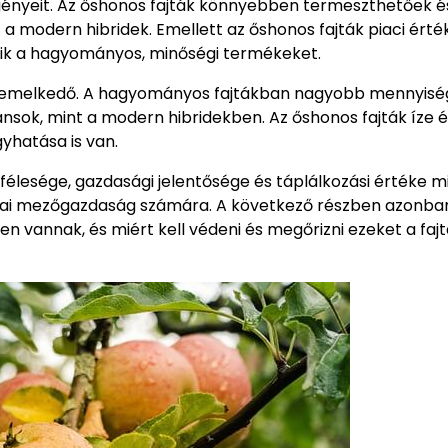
 igényeit. Az őshonos fajták könnyebben termeszthetőek é
 modern hibridek. Emellett az őshonos fajták piaci érték
sik a hagyományos, minőségi termékeket.
n kiemelkedő. A hagyományos fajtákban nagyobb mennyis
nsok, mint a modern hibridekben. Az őshonos fajták íze é
gyhatása is van.
élesége, gazdasági jelentősége és táplálkozási értéke m
azai mezőgazdaság számára. A következő részben azonban
en vannak, és miért kell védeni és megőrizni ezeket a faj