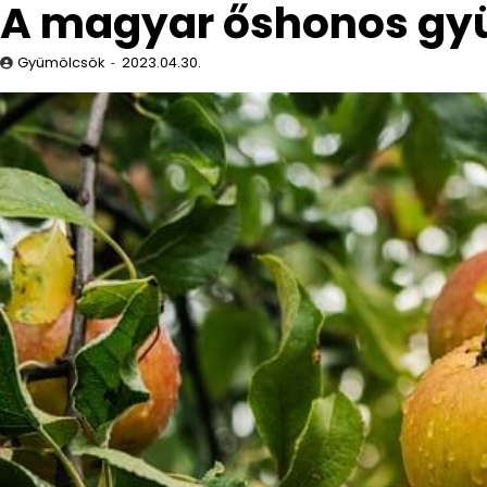
A magyar őshonos gy
Gyümölcsök
2023.04.30.