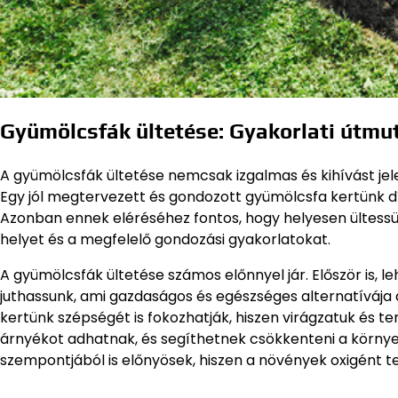
Gyümölcsfák ültetése: Gyakorlati útmu
A gyümölcsfák ültetése nemcsak izgalmas és kihívást jel
Egy jól megtervezett és gondozott gyümölcsfa kertünk d
Azonban ennek eléréséhez fontos, hogy helyesen ültessük
helyet és a megfelelő gondozási gyakorlatokat.
A gyümölcsfák ültetése számos előnnyel jár. Először is, 
juthassunk, ami gazdaságos és egészséges alternatíváj
kertünk szépségét is fokozhatják, hiszen virágzatuk és t
árnyékot adhatnak, és segíthetnek csökkenteni a környez
szempontjából is előnyösek, hiszen a növények oxigént t