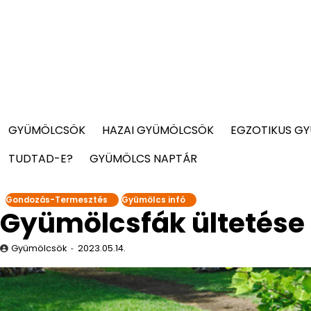
GYÜMÖLCSÖK
HAZAI GYÜMÖLCSÖK
EGZOTIKUS G
TUDTAD-E?
GYÜMÖLCS NAPTÁR
Gondozás-Termesztés
Gyümölcs infó
Gyümölcsfák ültetése
Gyümölcsök
2023.05.14.