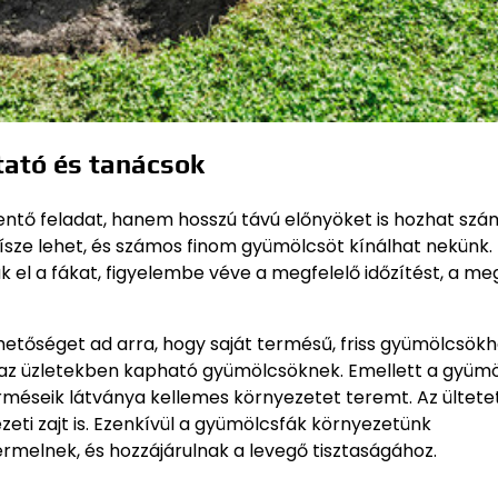
tató és tanácsok
entő feladat, hanem hosszú távú előnyöket is hozhat szá
ísze lehet, és számos finom gyümölcsöt kínálhat nekünk.
 el a fákat, figyelembe véve a megfelelő időzítést, a me
lehetőséget ad arra, hogy saját termésű, friss gyümölcsök
a az üzletekben kapható gyümölcsöknek. Emellett a gyüm
erméseik látványa kellemes környezetet teremt. Az ültete
eti zajt is. Ezenkívül a gyümölcsfák környezetünk
ermelnek, és hozzájárulnak a levegő tisztaságához.