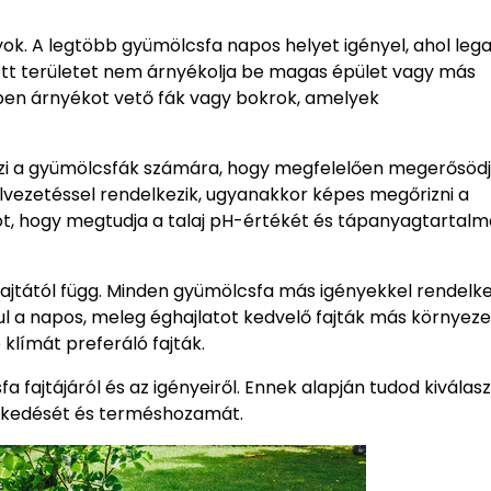
nyok. A legtöbb gyümölcsfa napos helyet igényel, ahol leg
ztott területet nem árnyékolja be magas épület vagy más
ében árnyékot vető fák vagy bokrok, amelyek
 teszi a gyümölcsfák számára, hogy megfelelően megerősöd
zelvezetéssel rendelkezik, ugyanakkor képes megőrizni a
t, hogy megtudja a talaj pH-értékét és tápanyagtartalmá
fajtától függ. Minden gyümölcsfa más igényekkel rendelke
ául a napos, meleg éghajlatot kedvelő fajták más környeze
klímát preferáló fajták.
a fajtájáról és az igényeiről. Ennek alapján tudod kiválasz
vekedését és terméshozamát.