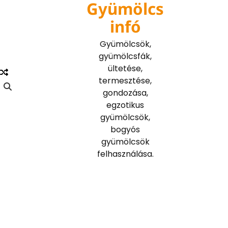
Gyümölcs
Skip
to
infó
content
Gyümölcsök,
gyümölcsfák,
ültetése,
termesztése,
gondozása,
egzotikus
gyümölcsök,
bogyós
gyümölcsök
felhasználása.