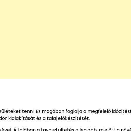
leteket tenni. Ez magában foglalja a megfelelő időzítést
r kialakítását és a talaj előkészítését.
ével. Általában a tavaszi ültetés a legjobb, mielőtt a nö