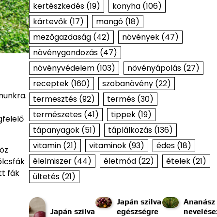
kertészkedés
(19)
konyha
(106)
kártevők
(17)
mangó
(18)
mezőgazdaság
(42)
növények
(47)
növénygondozás
(47)
növényvédelem
(103)
növényápolás
(27)
receptek
(160)
szobanövény
(22)
munkra.
termesztés
(92)
termés
(30)
természetes
(41)
tippek
(19)
gfelelő
tápanyagok
(51)
táplálkozás
(136)
vitamin
(21)
vitaminok
(93)
édes
(18)
höz
élelmiszer
(44)
életmód
(22)
ételek
(21)
ölcsfák
tt fák
ültetés
(21)
Japán szilva
Ananász
Japán szilva
egészségre
nevelése