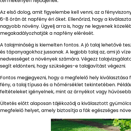
termékenyen fejlődjenek.
Az első dolog, amit figyelembe kell venni, az a fényviszo
6-8 órán át napfény éri őket. Ellenőrizd, hogy a kiválas
nagyobb növény. Ügyelj arra is, hogy ne legyenek közel
megakadályozhatják a napfény elérését.
A talajminőség is kiemelten fontos. A jó talaj lehetővé
és tápanyagokhoz jussanak. A legjobb talaj az, ami jó ví
nedvességet a növények számára. Végezz talajvizsgálato
segít eldönteni, hogy szükséges-e talajjavítást végezni.
Fontos megjegyezni, hogy a megfelelő hely kiválasztása 
fény, a talaj típusa és a hőmérséklet tekintetében. Péld
feltételeket igényelnek, mint az árnyékot vagy hűvösebb 
Ültetés előtt alaposan tájékozódj a kiválasztott gyümölcsf
megfelelő helyet, amely biztosítja a fák egészséges nö