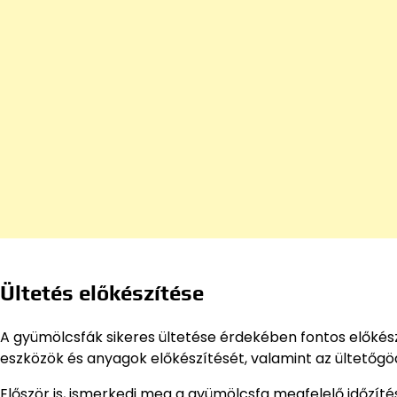
Ültetés előkészítése
A gyümölcsfák sikeres ültetése érdekében fontos előkészü
eszközök és anyagok előkészítését, valamint az ültetőgödö
Először is, ismerkedj meg a gyümölcsfa megfelelő időzítés