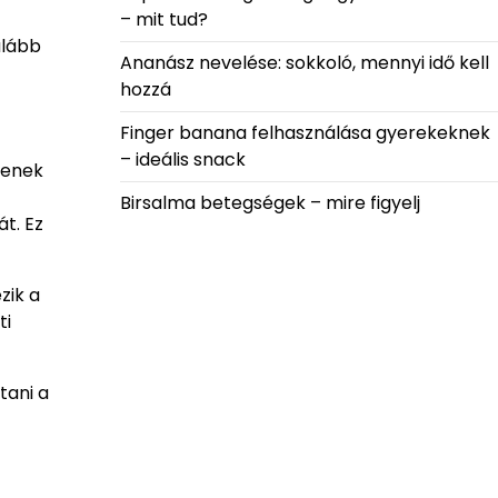
– mit tud?
alább
Ananász nevelése: sokkoló, mennyi idő kell
hozzá
Finger banana felhasználása gyerekeknek
– ideális snack
jenek
Birsalma betegségek – mire figyelj
t. Ez
zik a
ti
tani a