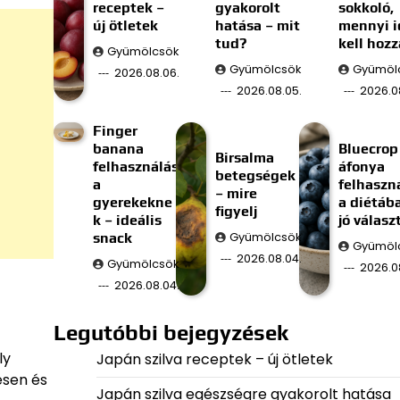
receptek –
gyakorolt
sokkoló,
új ötletek
hatása – mit
mennyi i
tud?
kell hozz
Gyümölcsök
Gyümölcsök
Gyümöl
2026.08.06.
2026.08.05.
2026.0
Finger
banana
Bluecrop
Birsalma
felhasználás
áfonya
betegségek
a
felhaszn
– mire
gyerekekne
a diétáb
figyelj
k – ideális
jó válasz
snack
Gyümölcsök
Gyümöl
2026.08.04.
Gyümölcsök
2026.0
2026.08.04.
Legutóbbi bejegyzések
ly
Japán szilva receptek – új ötletek
esen és
Japán szilva egészségre gyakorolt hatása