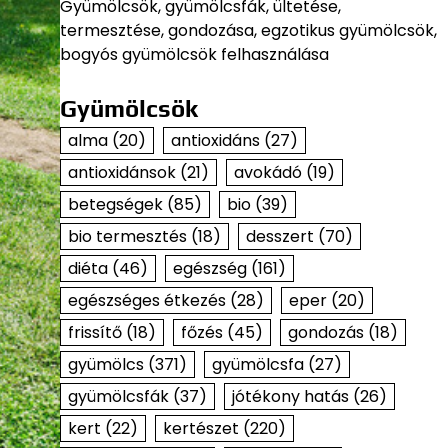
Gyümölcsök, gyümölcsfák, ültetése,
termesztése, gondozása, egzotikus gyümölcsök,
bogyós gyümölcsök felhasználása
Gyümölcsök
alma
(20)
antioxidáns
(27)
antioxidánsok
(21)
avokádó
(19)
betegségek
(85)
bio
(39)
bio termesztés
(18)
desszert
(70)
diéta
(46)
egészség
(161)
egészséges étkezés
(28)
eper
(20)
frissítő
(18)
főzés
(45)
gondozás
(18)
gyümölcs
(371)
gyümölcsfa
(27)
gyümölcsfák
(37)
jótékony hatás
(26)
kert
(22)
kertészet
(220)