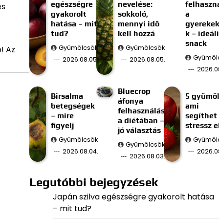
egészségre
nevelése:
felhaszn
es
gyakorolt
sokkoló,
a
hatása – mit
mennyi idő
gyereke
tud?
kell hozzá
k – ideál
snack
Gyümölcsök
Gyümölcsök
! Az
Gyümöl
2026.08.05.
2026.08.05.
2026.0
Bluecrop
Birsalma
5 gyümöl
áfonya
betegségek
ami
felhasználás
– mire
segíthet
a diétában –
figyelj
stressz e
jó választás
Gyümölcsök
Gyümöl
Gyümölcsök
2026.08.04.
2026.0
2026.08.03.
Legutóbbi bejegyzések
Japán szilva egészségre gyakorolt hatása
– mit tud?