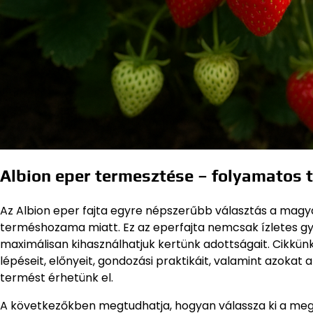
Albion eper termesztése – folyamatos 
Az Albion eper fajta egyre népszerűbb választás a mag
terméshozama miatt. Ez az eperfajta nemcsak ízletes g
maximálisan kihasználhatjuk kertünk adottságait. Cikkü
lépéseit, előnyeit, gondozási praktikáit, valamint azoka
termést érhetünk el.
A következőkben megtudhatja, hogyan válassza ki a megf