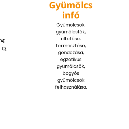
Gyümölcs
Skip
to
infó
content
Gyümölcsök,
gyümölcsfák,
ültetése,
termesztése,
gondozása,
egzotikus
gyümölcsök,
bogyós
gyümölcsök
felhasználása.