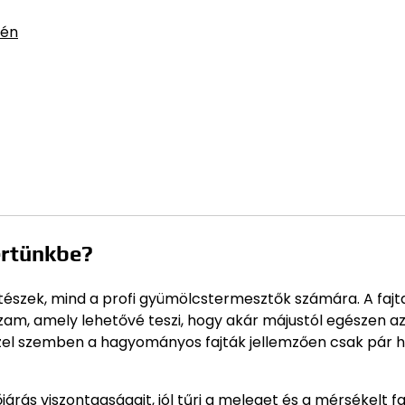
tén
ertünkbe?
tészek, mind a profi gyümölcstermesztők számára. A fajt
am, amely lehetővé teszi, hogy akár májustól egészen az
 Ezzel szemben a hagyományos fajták jellemzően csak pár h
őjárás viszontagságait, jól tűri a meleget és a mérsékelt 