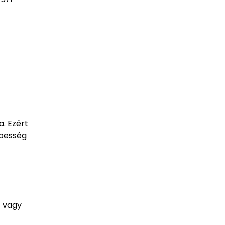
a. Ezért
épesség
t vagy