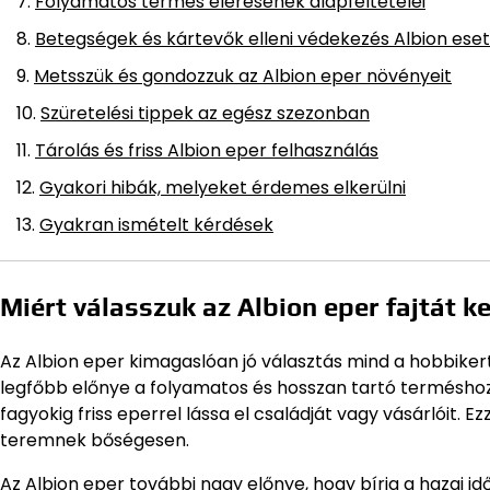
Folyamatos termés elérésének alapfeltételei
Betegségek és kártevők elleni védekezés Albion ese
Metsszük és gondozzuk az Albion eper növényeit
Szüretelési tippek az egész szezonban
Tárolás és friss Albion eper felhasználás
Gyakori hibák, melyeket érdemes elkerülni
Gyakran ismételt kérdések
Miért válasszuk az Albion eper fajtát k
Az Albion eper kimagaslóan jó választás mind a hobbiker
legfőbb előnye a folyamatos és hosszan tartó terméshoz
fagyokig friss eperrel lássa el családját vagy vásárlóit.
teremnek bőségesen.
Az Albion eper további nagy előnye, hogy bírja a hazai id