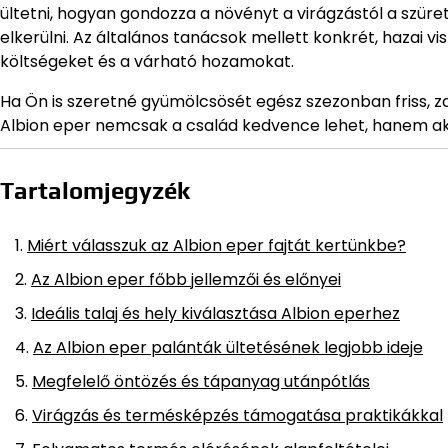
ültetni, hogyan gondozza a növényt a virágzástól a szür
elkerülni. Az általános tanácsok mellett konkrét, hazai vi
költségeket és a várható hozamokat.
Ha Ön is szeretné gyümölcsösét egész szezonban friss, 
Albion eper nemcsak a család kedvence lehet, hanem akár
Tartalomjegyzék
Miért válasszuk az Albion eper fajtát kertünkbe?
Az Albion eper főbb jellemzői és előnyei
Ideális talaj és hely kiválasztása Albion eperhez
Az Albion eper palánták ültetésének legjobb ideje
Megfelelő öntözés és tápanyag utánpótlás
Virágzás és termésképzés támogatása praktikákkal