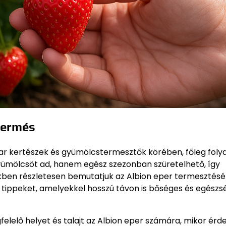
termés
yar kertészek és gyümölcstermesztők körében, főleg fol
yümölcsöt ad, hanem egész szezonban szüretelhető, így
nkben részletesen bemutatjuk az Albion eper termesztés
t a tippeket, amelyekkel hosszú távon is bőséges és egész
elelő helyet és talajt az Albion eper számára, mikor ér