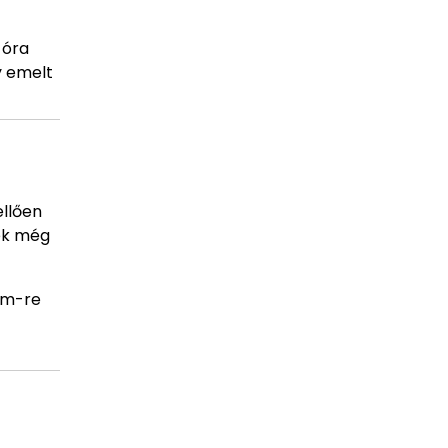
 óra
y emelt
ellően
yek még
 cm-re