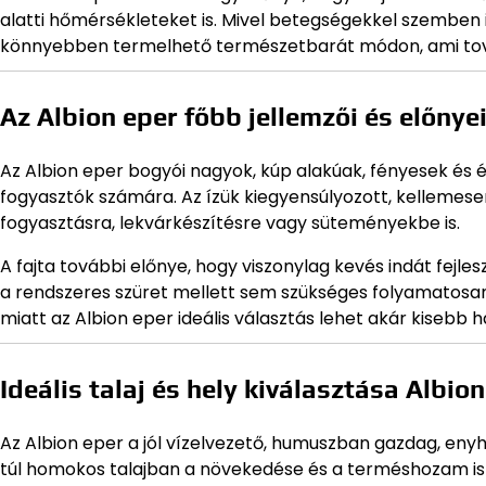
alatti hőmérsékleteket is. Mivel betegségekkel szemben i
könnyebben termelhető természetbarát módon, ami tová
Az Albion eper főbb jellemzői és előnye
Az Albion eper bogyói nagyok, kúp alakúak, fényesek és é
fogyasztók számára. Az ízük kiegyensúlyozott, kellemese
fogyasztásra, lekvárkészítésre vagy süteményekbe is.
A fajta további előnye, hogy viszonylag kevés indát fejle
a rendszeres szüret mellett sem szükséges folyamatosan
miatt az Albion eper ideális választás lehet akár kisebb
Ideális talaj és hely kiválasztása Albio
Az Albion eper a jól vízelvezető, humuszban gazdag, enyhé
túl homokos talajban a növekedése és a terméshozam is 