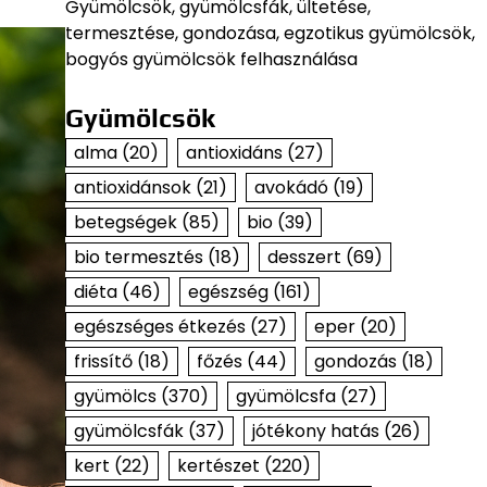
Gyümölcsök, gyümölcsfák, ültetése,
termesztése, gondozása, egzotikus gyümölcsök,
bogyós gyümölcsök felhasználása
Gyümölcsök
alma
(20)
antioxidáns
(27)
antioxidánsok
(21)
avokádó
(19)
betegségek
(85)
bio
(39)
bio termesztés
(18)
desszert
(69)
diéta
(46)
egészség
(161)
egészséges étkezés
(27)
eper
(20)
frissítő
(18)
főzés
(44)
gondozás
(18)
gyümölcs
(370)
gyümölcsfa
(27)
gyümölcsfák
(37)
jótékony hatás
(26)
kert
(22)
kertészet
(220)