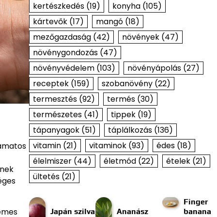
kertészkedés
(19)
konyha
(105)
kártevők
(17)
mangó
(18)
mezőgazdaság
(42)
növények
(47)
növénygondozás
(47)
növényvédelem
(103)
növényápolás
(27)
receptek
(159)
szobanövény
(22)
termesztés
(92)
termés
(30)
természetes
(41)
tippek
(19)
tápanyagok
(51)
táplálkozás
(136)
vitamin
(21)
vitaminok
(93)
édes
(18)
yamatos
élelmiszer
(44)
életmód
(22)
ételek
(21)
ének
ültetés
(21)
séges
Finger
demes
Japán szilva
Ananász
banana