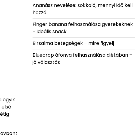
Ananász nevelése: sokkoló, mennyi idő kell
hozzá
Finger banana felhasználása gyerekeknek
– ideális snack
Birsalma betegségek – mire figyelj
Bluecrop áfonya felhasználása diétában –
jó választás
a egyik
 első
étig
fagypont