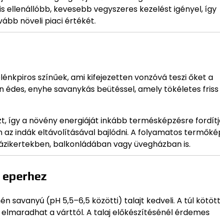
s ellenállóbb, kevesebb vegyszeres kezelést igényel, így
bb növeli piaci értékét.
i
lénkpiros színűek, ami kifejezetten vonzóvá teszi őket a
n édes, enyhe savanykás beütéssel, amely tökéletes friss
szt, így a növény energiáját inkább termésképzésre fordítj
 az indák eltávolításával bajlódni. A folyamatos termők
 házikertekben, balkonládában vagy üvegházban is.
n eperhez
n savanyú (pH 5,5–6,5 közötti) talajt kedveli. A túl kötöt
elmaradhat a várttól. A talaj előkészítésénél érdemes