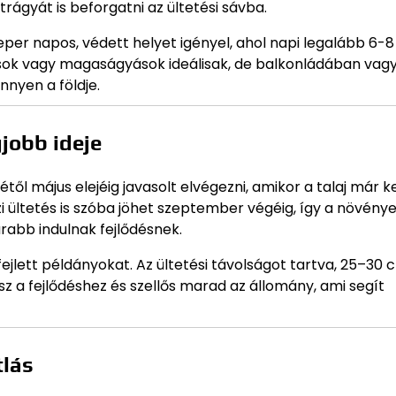
rágyát is beforgatni az ültetési sávba.
 eper napos, védett helyet igényel, ahol napi legalább 6-8
yások vagy magaságyások ideálisak, de balkonládában vag
nnyen a földje.
gjobb ideje
étől május elejéig javasolt elvégezni, amikor a talaj már k
zi ültetés is szóba jöhet szeptember végéig, így a növén
rabb indulnak fejlődésnek.
 fejlett példányokat. Az ültetési távolságot tartva, 25–30
z a fejlődéshez és szellős marad az állomány, ami segít
tlás