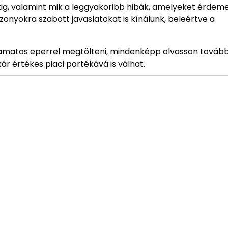
etig, valamint mik a leggyakoribb hibák, amelyeket érdem
szonyokra szabott javaslatokat is kínálunk, beleértve a
zamatos eperrel megtölteni, mindenképp olvasson tovább
 értékes piaci portékává is válhat.