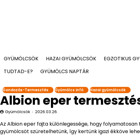
GYÜMÖLCSÖK
HAZAI GYÜMÖLCSÖK
EGZOTIKUS G
TUDTAD-E?
GYÜMÖLCS NAPTÁR
Gondozás-Termesztés
Gyümölcs infó
Hazai gyümölcsök
Albion eper termeszté
Gyümölcsök
2026.03.26.
Az Albion eper fajta különlegessége, hogy folyamatosan 
gyümölcsöt szüretelhetünk, így kertünk igazi ékköve lehe