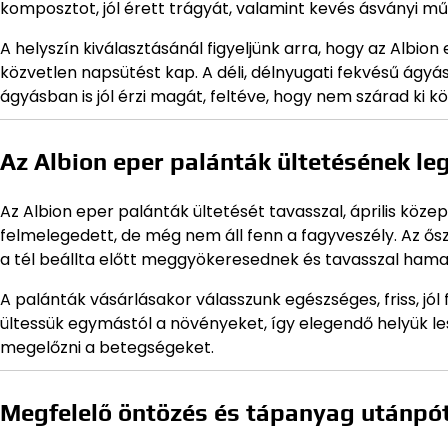
komposztot, jól érett trágyát, valamint kevés ásványi műt
A helyszín kiválasztásánál figyeljünk arra, hogy az Albion
közvetlen napsütést kap. A déli, délnyugati fekvésű ág
ágyásban is jól érzi magát, feltéve, hogy nem szárad ki kö
Az Albion eper palánták ültetésének le
Az Albion eper palánták ültetését tavasszal, április közep
felmelegedett, de még nem áll fenn a fagyveszély. Az ős
a tél beállta előtt meggyökeresednek és tavasszal hama
A palánták vásárlásakor válasszunk egészséges, friss, jól
ültessük egymástól a növényeket, így elegendő helyük les
megelőzni a betegségeket.
Megfelelő öntözés és tápanyag utánpó