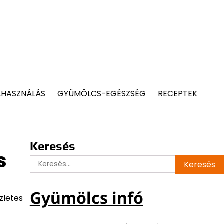
LHASZNÁLÁS
GYÜMÖLCS-EGÉSZSÉG
RECEPTEK
Keresés
s
Keresés:
Gyümölcs infó
zletes