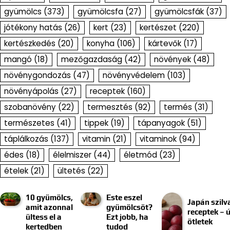
gyümölcs
(373)
gyümölcsfa
(27)
gyümölcsfák
(37)
jótékony hatás
(26)
kert
(23)
kertészet
(220)
kertészkedés
(20)
konyha
(106)
kártevők
(17)
mangó
(18)
mezőgazdaság
(42)
növények
(48)
növénygondozás
(47)
növényvédelem
(103)
növényápolás
(27)
receptek
(160)
szobanövény
(22)
termesztés
(92)
termés
(31)
természetes
(41)
tippek
(19)
tápanyagok
(51)
táplálkozás
(137)
vitamin
(21)
vitaminok
(94)
édes
(18)
élelmiszer
(44)
életmód
(23)
ételek
(21)
ültetés
(22)
10 gyümölcs,
Este eszel
Japán szilv
amit azonnal
gyümölcsöt?
receptek – ú
ültess el a
Ezt jobb, ha
ötletek
kertedben
tudod