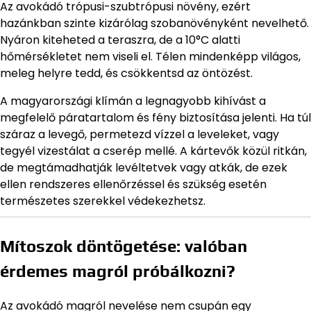
Az avokádó trópusi-szubtrópusi növény, ezért
hazánkban szinte kizárólag szobanövényként nevelhető.
Nyáron kiteheted a teraszra, de a 10°C alatti
hőmérsékletet nem viseli el. Télen mindenképp világos,
meleg helyre tedd, és csökkentsd az öntözést.
A magyarországi klímán a legnagyobb kihívást a
megfelelő páratartalom és fény biztosítása jelenti. Ha túl
száraz a levegő, permetezd vízzel a leveleket, vagy
tegyél vizestálat a cserép mellé. A kártevők közül ritkán,
de megtámadhatják levéltetvek vagy atkák, de ezek
ellen rendszeres ellenőrzéssel és szükség esetén
természetes szerekkel védekezhetsz.
Mítoszok döntögetése: valóban
érdemes magról próbálkozni?
Az avokádó magról nevelése nem csupán egy