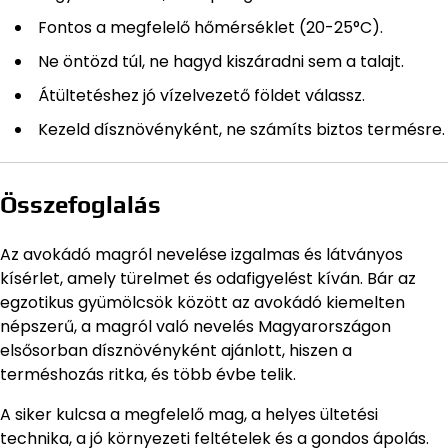
Fontos a megfelelő hőmérséklet (20-25°C).
Ne öntözd túl, ne hagyd kiszáradni sem a talajt.
Átültetéshez jó vízelvezető földet válassz.
Kezeld dísznövényként, ne számíts biztos termésre.
Összefoglalás
Az avokádó magról nevelése izgalmas és látványos
kísérlet, amely türelmet és odafigyelést kíván. Bár az
egzotikus gyümölcsök között az avokádó kiemelten
népszerű, a magról való nevelés Magyarországon
elsősorban dísznövényként ajánlott, hiszen a
terméshozás ritka, és több évbe telik.
A siker kulcsa a megfelelő mag, a helyes ültetési
technika, a jó környezeti feltételek és a gondos ápolás.