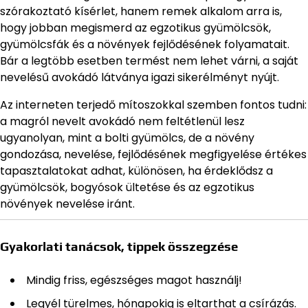
szórakoztató kísérlet, hanem remek alkalom arra is,
hogy jobban megismerd az egzotikus gyümölcsök,
gyümölcsfák és a növények fejlődésének folyamatait.
Bár a legtöbb esetben termést nem lehet várni, a saját
nevelésű avokádó látványa igazi sikerélményt nyújt.
Az interneten terjedő mítoszokkal szemben fontos tudni:
a magról nevelt avokádó nem feltétlenül lesz
ugyanolyan, mint a bolti gyümölcs, de a növény
gondozása, nevelése, fejlődésének megfigyelése értékes
tapasztalatokat adhat, különösen, ha érdeklődsz a
gyümölcsök, bogyósok ültetése és az egzotikus
növények nevelése iránt.
Gyakorlati tanácsok, tippek összegzése
Mindig friss, egészséges magot használj!
Legyél türelmes, hónapokig is eltarthat a csírázás.