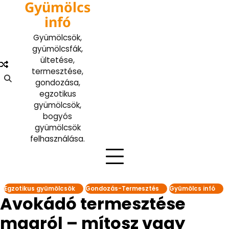
Gyümölcs
Skip
to
infó
content
Gyümölcsök,
gyümölcsfák,
ültetése,
termesztése,
gondozása,
egzotikus
gyümölcsök,
bogyós
gyümölcsök
felhasználása.
Egzotikus gyümölcsök
Gondozás-Termesztés
Gyümölcs infó
Avokádó termesztése
magról – mítosz vagy