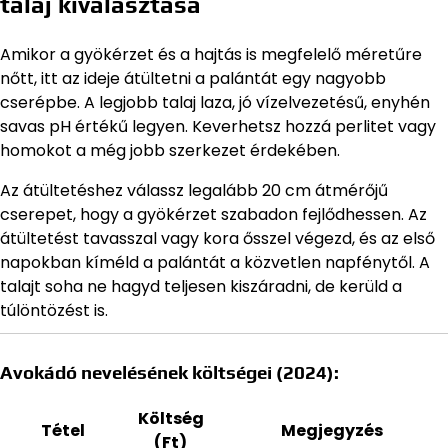
talaj kiválasztása
Amikor a gyökérzet és a hajtás is megfelelő méretűre
nőtt, itt az ideje átültetni a palántát egy nagyobb
cserépbe. A legjobb talaj laza, jó vízelvezetésű, enyhén
savas pH értékű legyen. Keverhetsz hozzá perlitet vagy
homokot a még jobb szerkezet érdekében.
Az átültetéshez válassz legalább 20 cm átmérőjű
cserepet, hogy a gyökérzet szabadon fejlődhessen. Az
átültetést tavasszal vagy kora ősszel végezd, és az első
napokban kíméld a palántát a közvetlen napfénytől. A
talajt soha ne hagyd teljesen kiszáradni, de kerüld a
túlöntözést is.
Avokádó nevelésének költségei (2024):
Költség
Tétel
Megjegyzés
(Ft)