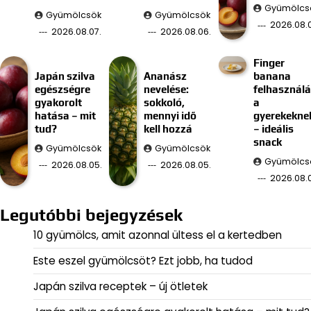
Gyümölcs
Gyümölcsök
Gyümölcsök
2026.08.
2026.08.07.
2026.08.06.
Finger
Japán szilva
Ananász
banana
egészségre
nevelése:
felhasznál
gyakorolt
sokkoló,
a
hatása – mit
mennyi idő
gyerekekne
tud?
kell hozzá
– ideális
snack
Gyümölcsök
Gyümölcsök
Gyümölcs
2026.08.05.
2026.08.05.
2026.08.
Legutóbbi bejegyzések
10 gyümölcs, amit azonnal ültess el a kertedben
Este eszel gyümölcsöt? Ezt jobb, ha tudod
Japán szilva receptek – új ötletek