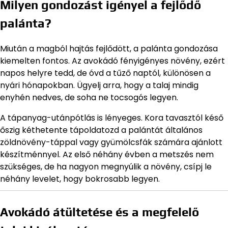
Milyen gondozást igényel a fejlődő
palánta?
Miután a magból hajtás fejlődött, a palánta gondozása
kiemelten fontos. Az avokádó fényigényes növény, ezért
napos helyre tedd, de óvd a tűző naptól, különösen a
nyári hónapokban. Ügyelj arra, hogy a talaj mindig
enyhén nedves, de soha ne tocsogós legyen.
A tápanyag-utánpótlás is lényeges. Kora tavasztól késő
őszig kéthetente tápoldatozd a palántát általános
zöldnövény-táppal vagy gyümölcsfák számára ajánlott
készítménnyel. Az első néhány évben a metszés nem
szükséges, de ha nagyon megnyúlik a növény, csípj le
néhány levelet, hogy bokrosabb legyen.
Avokádó átültetése és a megfelelő