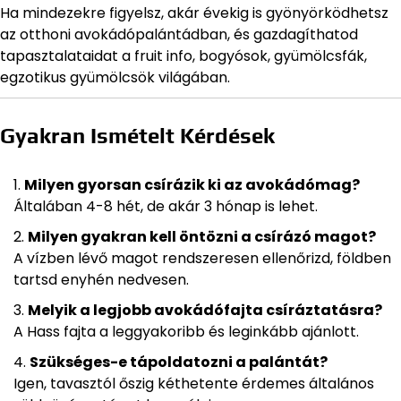
Ha mindezekre figyelsz, akár évekig is gyönyörködhetsz
az otthoni avokádópalántádban, és gazdagíthatod
tapasztalataidat a fruit info, bogyósok, gyümölcsfák,
egzotikus gyümölcsök világában.
Gyakran Ismételt Kérdések
Milyen gyorsan csírázik ki az avokádómag?
Általában 4-8 hét, de akár 3 hónap is lehet.
Milyen gyakran kell öntözni a csírázó magot?
A vízben lévő magot rendszeresen ellenőrizd, földben
tartsd enyhén nedvesen.
Melyik a legjobb avokádófajta csíráztatásra?
A Hass fajta a leggyakoribb és leginkább ajánlott.
Szükséges-e tápoldatozni a palántát?
Igen, tavasztól őszig kéthetente érdemes általános