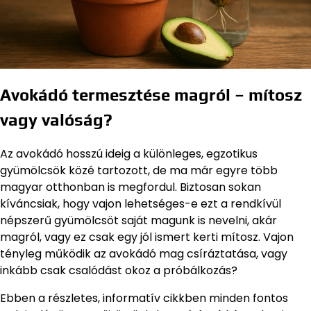
Avokádó termesztése magról – mítosz
vagy valóság?
Az avokádó hosszú ideig a különleges, egzotikus
gyümölcsök közé tartozott, de ma már egyre több
magyar otthonban is megfordul. Biztosan sokan
kíváncsiak, hogy vajon lehetséges-e ezt a rendkívül
népszerű gyümölcsöt saját magunk is nevelni, akár
magról, vagy ez csak egy jól ismert kerti mítosz. Vajon
tényleg működik az avokádó mag csíráztatása, vagy
inkább csak csalódást okoz a próbálkozás?
Ebben a részletes, informatív cikkben minden fontos