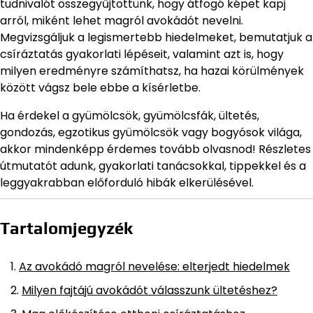
tudnivalót összegyűjtöttünk, hogy átfogó képet kapj
arról, miként lehet magról avokádót nevelni.
Megvizsgáljuk a legismertebb hiedelmeket, bemutatjuk a
csíráztatás gyakorlati lépéseit, valamint azt is, hogy
milyen eredményre számíthatsz, ha hazai körülmények
között vágsz bele ebbe a kísérletbe.
Ha érdekel a gyümölcsök, gyümölcsfák, ültetés,
gondozás, egzotikus gyümölcsök vagy bogyósok világa,
akkor mindenképp érdemes tovább olvasnod! Részletes
útmutatót adunk, gyakorlati tanácsokkal, tippekkel és a
leggyakrabban előforduló hibák elkerülésével.
Tartalomjegyzék
Az avokádó magról nevelése: elterjedt hiedelmek
Milyen fajtájú avokádót válasszunk ültetéshez?