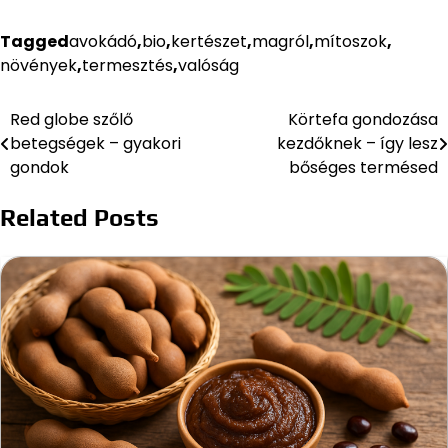
Tagged
avokádó
,
bio
,
kertészet
,
magról
,
mítoszok
,
növények
,
termesztés
,
valóság
Red globe szőlő
Körtefa gondozása
Bejegyzés
betegségek – gyakori
kezdőknek – így lesz
navigáció
gondok
bőséges termésed
Related Posts