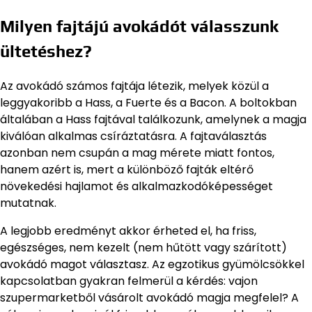
Milyen fajtájú avokádót válasszunk
ültetéshez?
Az avokádó számos fajtája létezik, melyek közül a
leggyakoribb a Hass, a Fuerte és a Bacon. A boltokban
általában a Hass fajtával találkozunk, amelynek a magja
kiválóan alkalmas csíráztatásra. A fajtaválasztás
azonban nem csupán a mag mérete miatt fontos,
hanem azért is, mert a különböző fajták eltérő
növekedési hajlamot és alkalmazkodóképességet
mutatnak.
A legjobb eredményt akkor érheted el, ha friss,
egészséges, nem kezelt (nem hűtött vagy szárított)
avokádó magot választasz. Az egzotikus gyümölcsökkel
kapcsolatban gyakran felmerül a kérdés: vajon
szupermarketből vásárolt avokádó magja megfelel? A