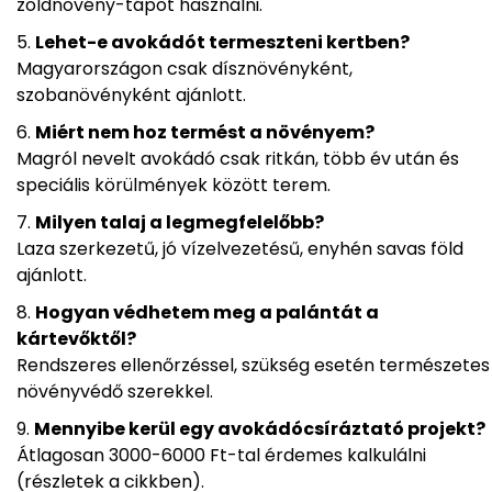
zöldnövény-tápot használni.
Lehet-e avokádót termeszteni kertben?
Magyarországon csak dísznövényként,
szobanövényként ajánlott.
Miért nem hoz termést a növényem?
Magról nevelt avokádó csak ritkán, több év után és
speciális körülmények között terem.
Milyen talaj a legmegfelelőbb?
Laza szerkezetű, jó vízelvezetésű, enyhén savas föld
ajánlott.
Hogyan védhetem meg a palántát a
kártevőktől?
Rendszeres ellenőrzéssel, szükség esetén természetes
növényvédő szerekkel.
Mennyibe kerül egy avokádócsíráztató projekt?
Átlagosan 3000-6000 Ft-tal érdemes kalkulálni
(részletek a cikkben).