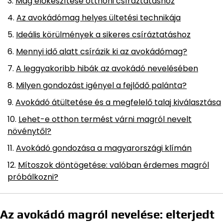
Mag előkészítése otthoni csíráztatáshoz
Az avokádómag helyes ültetési technikája
Ideális körülmények a sikeres csíráztatáshoz
Mennyi idő alatt csírázik ki az avokádómag?
A leggyakoribb hibák az avokádó nevelésében
Milyen gondozást igényel a fejlődő palánta?
Avokádó átültetése és a megfelelő talaj kiválasztása
Lehet-e otthon termést várni magról nevelt
növénytől?
Avokádó gondozása a magyarországi klímán
Mítoszok döntögetése: valóban érdemes magról
próbálkozni?
Az avokádó magról nevelése: elterjedt