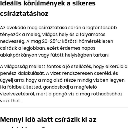
Ideális körülmények a sikeres
csíráztatáshoz
Az avokádó mag csíráztatása során a legfontosabb
tényezők a meleg, világos hely és a folyamatos
nedvesség. A mag 20-25°C közötti hőmérsékleten
csírázik a legjobban, ezért érdemes napos
ablakpárkányon vagy fűtött helyiségben tartani.
A világosság mellett fontos a jó szellőzés, hogy elkerüld a
penész kialakulását. A vizet rendszeresen cseréld, és
ügyelj arra, hogy a mag alsó része mindig vízben legyen.
Ha földbe ültetted, gondoskodj a megfelelő
vízelvezetésről, mert a pangó víz a mag rothadásához
vezethet.
Mennyi idő alatt csírázik ki az