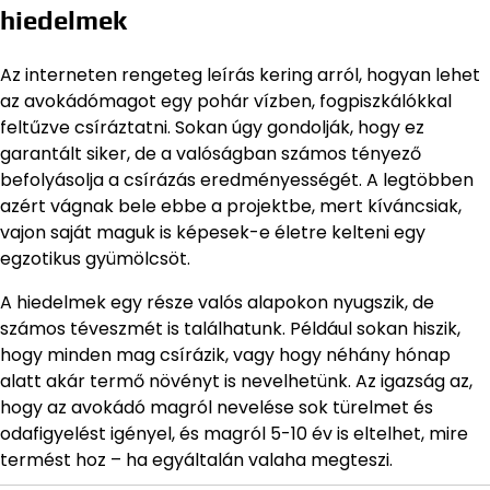
hiedelmek
Az interneten rengeteg leírás kering arról, hogyan lehet
az avokádómagot egy pohár vízben, fogpiszkálókkal
feltűzve csíráztatni. Sokan úgy gondolják, hogy ez
garantált siker, de a valóságban számos tényező
befolyásolja a csírázás eredményességét. A legtöbben
azért vágnak bele ebbe a projektbe, mert kíváncsiak,
vajon saját maguk is képesek-e életre kelteni egy
egzotikus gyümölcsöt.
A hiedelmek egy része valós alapokon nyugszik, de
számos téveszmét is találhatunk. Például sokan hiszik,
hogy minden mag csírázik, vagy hogy néhány hónap
alatt akár termő növényt is nevelhetünk. Az igazság az,
hogy az avokádó magról nevelése sok türelmet és
odafigyelést igényel, és magról 5-10 év is eltelhet, mire
termést hoz – ha egyáltalán valaha megteszi.