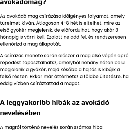
avokádómag?
Az avokádó mag csírázása időigényes folyamat, amely
türelmet kíván. Átlagosan 4-8 hét is eltelhet, mire az
első gyökér megjelenik, de előfordulhat, hogy akár 3
hónapig is várni kell. Ezalatt ne add fel, és rendszeresen
ellenőrizd a mag állapotát.
A csírázás menete során először a mag alsó végén apró
repedést tapasztalhatsz, amelyből néhány héten belül
megjelenik a gyökér, majd később a hajtás is kibújik a
felső részen. Ekkor már áttérhetsz a földbe ültetésre, ha
eddig vízben csíráztattad a magot.
A leggyakoribb hibák az avokádó
nevelésében
A magról történő nevelés során számos hiba