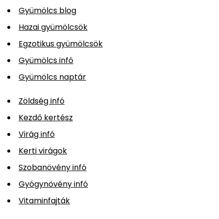
Gyümölcs blog
Hazai gyümölcsök
Egzotikus gyümölcsök
Gyümölcs infó
Gyümölcs naptár
Zöldség infó
Kezdő kertész
Virág infó
Kerti virágok
Szobanövény infó
Gyógynövény infó
Vitaminfajták