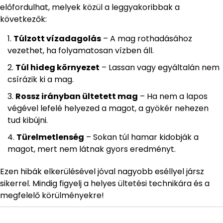
előfordulhat, melyek közül a leggyakoribbak a
következők:
Túlzott vízadagolás
– A mag rothadásához
vezethet, ha folyamatosan vízben áll.
Túl hideg környezet
– Lassan vagy egyáltalán nem
csírázik ki a mag.
Rossz irányban ültetett mag
– Ha nem a lapos
végével lefelé helyezed a magot, a gyökér nehezen
tud kibújni.
Türelmetlenség
– Sokan túl hamar kidobják a
magot, mert nem látnak gyors eredményt.
Ezen hibák elkerülésével jóval nagyobb eséllyel jársz
sikerrel. Mindig figyelj a helyes ültetési technikára és a
megfelelő körülményekre!