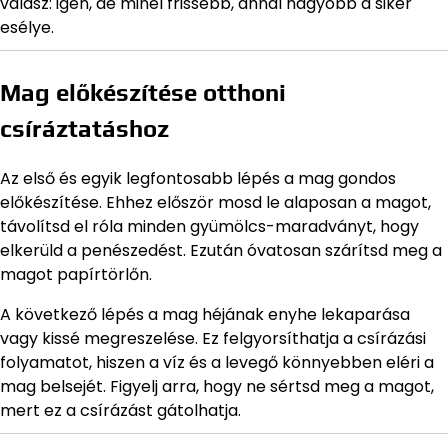
válasz: igen, de minél frissebb, annál nagyobb a siker
esélye.
Mag előkészítése otthoni
csíráztatáshoz
Az első és egyik legfontosabb lépés a mag gondos
előkészítése. Ehhez először mosd le alaposan a magot,
távolítsd el róla minden gyümölcs-maradványt, hogy
elkerüld a penészedést. Ezután óvatosan szárítsd meg a
magot papírtörlőn.
A következő lépés a mag héjának enyhe lekaparása
vagy kissé megreszelése. Ez felgyorsíthatja a csírázási
folyamatot, hiszen a víz és a levegő könnyebben eléri a
mag belsejét. Figyelj arra, hogy ne sértsd meg a magot,
mert ez a csírázást gátolhatja.