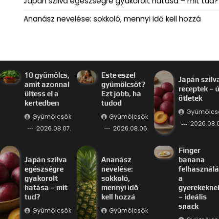
Japán szilva egészségre gyakorolt hatása – mit tud?
Ananász nevelése: sokkoló, mennyi idő kell hozzá
10 gyümölcs,
Este eszel
Japán szilv
amit azonnal
gyümölcsöt?
receptek – ú
ültess el a
Ezt jobb, ha
ötletek
kertedben
tudod
Gyümölcs
Gyümölcsök
Gyümölcsök
2026.08.
2026.08.07.
2026.08.06.
Finger
Japán szilva
Ananász
banana
egészségre
nevelése:
felhasznál
gyakorolt
sokkoló,
a
hatása – mit
mennyi idő
gyerekekne
tud?
kell hozzá
– ideális
snack
Gyümölcsök
Gyümölcsök