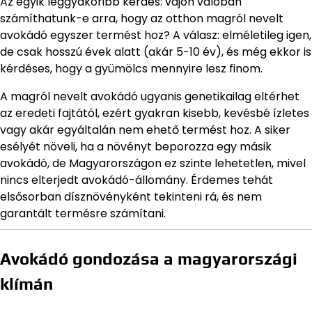
Az egyik leggyakoribb kérdés: vajon valóban
számíthatunk-e arra, hogy az otthon magról nevelt
avokádó egyszer termést hoz? A válasz: elméletileg igen,
de csak hosszú évek alatt (akár 5-10 év), és még ekkor is
kérdéses, hogy a gyümölcs mennyire lesz finom.
A magról nevelt avokádó ugyanis genetikailag eltérhet
az eredeti fajtától, ezért gyakran kisebb, kevésbé ízletes
vagy akár egyáltalán nem ehető termést hoz. A siker
esélyét növeli, ha a növényt beporozza egy másik
avokádó, de Magyarországon ez szinte lehetetlen, mivel
nincs elterjedt avokádó-állomány. Érdemes tehát
elsősorban dísznövényként tekinteni rá, és nem
garantált termésre számítani.
Avokádó gondozása a magyarországi
klímán