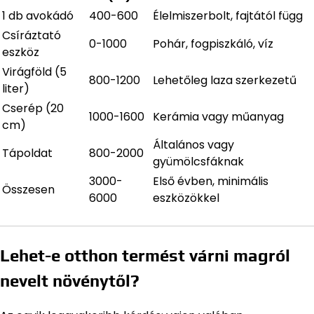
1 db avokádó
400-600
Élelmiszerbolt, fajtától függ
Csíráztató
0-1000
Pohár, fogpiszkáló, víz
eszköz
Virágföld (5
800-1200
Lehetőleg laza szerkezetű
liter)
Cserép (20
1000-1600
Kerámia vagy műanyag
cm)
Általános vagy
Tápoldat
800-2000
gyümölcsfáknak
3000-
Első évben, minimális
Összesen
6000
eszközökkel
Lehet-e otthon termést várni magról
nevelt növénytől?