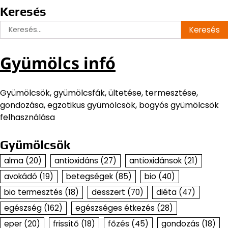
Keresés
Keresés:
Gyümölcs infó
Gyümölcsök, gyümölcsfák, ültetése, termesztése,
gondozása, egzotikus gyümölcsök, bogyós gyümölcsök
felhasználása
Gyümölcsök
alma
(20)
antioxidáns
(27)
antioxidánsok
(21)
avokádó
(19)
betegségek
(85)
bio
(40)
bio termesztés
(18)
desszert
(70)
diéta
(47)
egészség
(162)
egészséges étkezés
(28)
eper
(20)
frissítő
(18)
főzés
(45)
gondozás
(18)