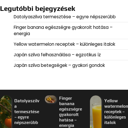
Legutóbbi bejegyzések
Datolyaszilva termesztése – egyre népszerűbb
Finger banana egészségre gyakorolt hatása –
energia
Yellow watermelon receptek – különleges italok
Japán szilva felhasználása – egzotikus íz
Japán szilva betegségek – gyakori gondok
Finger
Datolyaszilv
Yellow
banana
a
watermelo
egészségre
termesztése
receptek –
gyakorolt
– egyre
különleges
hatása –
népszerűbb
italok
energia