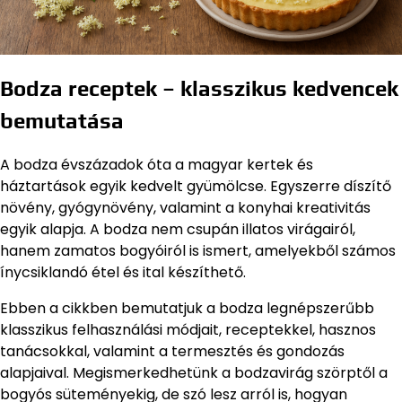
Bodza receptek – klasszikus kedvencek
bemutatása
A bodza évszázadok óta a magyar kertek és
háztartások egyik kedvelt gyümölcse. Egyszerre díszítő
növény, gyógynövény, valamint a konyhai kreativitás
egyik alapja. A bodza nem csupán illatos virágairól,
hanem zamatos bogyóiról is ismert, amelyekből számos
ínycsiklandó étel és ital készíthető.
Ebben a cikkben bemutatjuk a bodza legnépszerűbb
klasszikus felhasználási módjait, receptekkel, hasznos
tanácsokkal, valamint a termesztés és gondozás
alapjaival. Megismerkedhetünk a bodzavirág szörptől a
bogyós süteményekig, de szó lesz arról is, hogyan