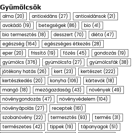
Gyümölcsök
alma
(20)
antioxidáns
(27)
antioxidánsok
(21)
avokádó
(19)
betegségek
(86)
bio
(41)
bio termesztés
(18)
desszert
(70)
diéta
(47)
egészség
(164)
egészséges étkezés
(28)
eper
(20)
frissítő
(19)
főzés
(45)
gondozás
(19)
gyümölcs
(376)
gyümölcsfa
(27)
gyümölcsfák
(38)
jótékony hatás
(26)
kert
(23)
kertészet
(222)
kertészkedés
(20)
konyha
(106)
kártevők
(18)
mangó
(18)
mezőgazdaság
(43)
növények
(49)
növénygondozás
(47)
növényvédelem
(104)
növényápolás
(27)
receptek
(161)
szobanövény
(22)
termesztés
(93)
termés
(31)
természetes
(42)
tippek
(19)
tápanyagok
(51)