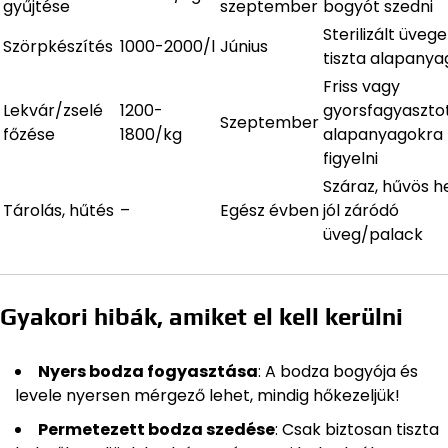
gyűjtése
szeptember
bogyót szedni
Sterilizált üvege
Szörpkészítés
1000-2000/l
Június
tiszta alapanya
Friss vagy
Lekvár/zselé
1200-
gyorsfagyaszto
Szeptember
főzése
1800/kg
alapanyagokra
figyelni
Száraz, hűvös he
Tárolás, hűtés
–
Egész évben
jól záródó
üveg/palack
Gyakori hibák, amiket el kell kerülni
Nyers bodza fogyasztása
: A bodza bogyója és
levele nyersen mérgező lehet, mindig hőkezeljük!
Permetezett bodza szedése
: Csak biztosan tiszta