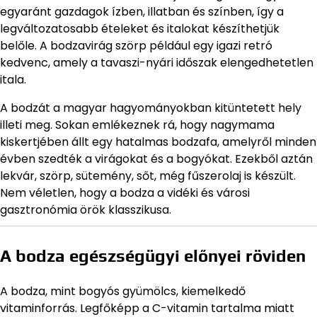
egyaránt gazdagok ízben, illatban és színben, így a
legváltozatosabb ételeket és italokat készíthetjük
belőle. A bodzavirág szörp például egy igazi retró
kedvenc, amely a tavaszi-nyári időszak elengedhetetlen
itala.
A bodzát a magyar hagyományokban kitüntetett hely
illeti meg. Sokan emlékeznek rá, hogy nagymama
kiskertjében állt egy hatalmas bodzafa, amelyről minden
évben szedték a virágokat és a bogyókat. Ezekből aztán
lekvár, szörp, sütemény, sőt, még fűszerolaj is készült.
Nem véletlen, hogy a bodza a vidéki és városi
gasztronómia örök klasszikusa.
A bodza egészségügyi előnyei röviden
A bodza, mint bogyós gyümölcs, kiemelkedő
vitaminforrás. Legfőképp a C-vitamin tartalma miatt