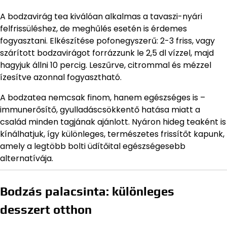
A bodzavirág tea kiválóan alkalmas a tavaszi-nyári
felfrissüléshez, de meghűlés esetén is érdemes
fogyasztani. Elkészítése pofonegyszerű: 2-3 friss, vagy
szárított bodzavirágot forrázzunk le 2,5 dl vízzel, majd
hagyjuk állni 10 percig. Leszűrve, citrommal és mézzel
ízesítve azonnal fogyasztható.
A bodzatea nemcsak finom, hanem egészséges is –
immunerősítő, gyulladáscsökkentő hatása miatt a
család minden tagjának ajánlott. Nyáron hideg teaként is
kínálhatjuk, így különleges, természetes frissítőt kapunk,
amely a legtöbb bolti üdítőital egészségesebb
alternatívája.
Bodzás palacsinta: különleges
desszert otthon