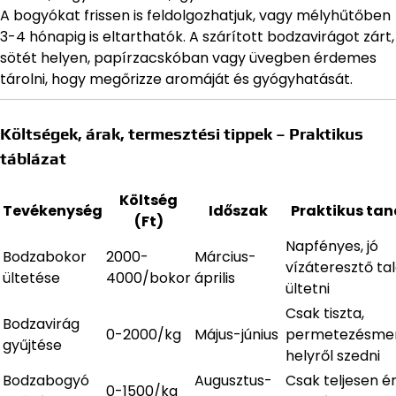
A bogyókat frissen is feldolgozhatjuk, vagy mélyhűtőben
3-4 hónapig is eltarthatók. A szárított bodzavirágot zárt,
sötét helyen, papírzacskóban vagy üvegben érdemes
tárolni, hogy megőrizze aromáját és gyógyhatását.
Költségek, árak, termesztési tippek – Praktikus
táblázat
Költség
Tevékenység
Időszak
Praktikus tan
(Ft)
Napfényes, jó
Bodzabokor
2000-
Március-
vízáteresztő ta
ültetése
4000/bokor
április
ültetni
Csak tiszta,
Bodzavirág
0-2000/kg
Május-június
permetezésme
gyűjtése
helyről szedni
Bodzabogyó
Augusztus-
Csak teljesen é
0-1500/kg