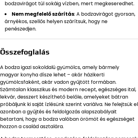
bodzavirágot túl sokáig vízben, mert megkeseredhet.
Nem megfelelő szárítás
: A bodzavirágot gyorsan,
árnyékos, szellős helyen szárítsuk, hogy ne
penészedjen.
Összefoglalás
A bodza igazi sokoldalú gyümölcs, amely bármely
magyar konyha dísze lehet – akár házikerti
gyümölcsfaként, akár vadon gyűjtött formában.
Számtalan klasszikus és modern recept, egészséges ital,
lekvár, desszert készíthető belőle, amelyeket bátran
próbáljunk ki saját ízlésünk szerint variálva. Ne felejtsük el
azonban a gyűjtés és feldolgozás alapszabályait
betartani, hogy a bodza valóban örömöt és egészséget
hozzon a család asztalára.