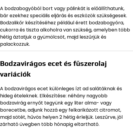
A bodzabogyóból bort vagy pálinkát is előállíthatunk,
bár ezekhez speciális eljárás és eszközök szükségesek.
Bodzalikőr készítéséhez például érett bodzabogyóra,
cukorra és tiszta alkoholra van szükség, amelyben több
hétig áztatjuk a gyümölcsöt, majd leszűrjük és
palackozzuk.
Bodzavirágos ecet és fűszerolaj
variációk
A bodzavirágos ecet különleges ízt ad salátáknak és
hideg ételeknek. Elkészítése: néhány nagyobb
bodzavirág ernyőt tegyünk egy liter alma- vagy
borecetbe, adjunk hozzá egy felkarikázott citromot,
majd sötét, hűvös helyen 2 hétig érleljük. Leszűrve, jól
zárható üvegben több hónapig eltartható.