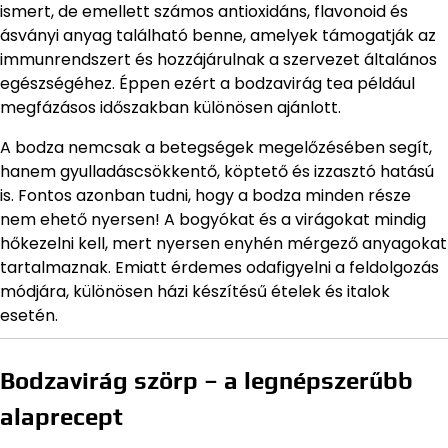
ismert, de emellett számos antioxidáns, flavonoid és
ásványi anyag található benne, amelyek támogatják az
immunrendszert és hozzájárulnak a szervezet általános
egészségéhez. Éppen ezért a bodzavirág tea például
megfázásos időszakban különösen ajánlott.
A bodza nemcsak a betegségek megelőzésében segít,
hanem gyulladáscsökkentő, köptető és izzasztó hatású
is. Fontos azonban tudni, hogy a bodza minden része
nem ehető nyersen! A bogyókat és a virágokat mindig
hőkezelni kell, mert nyersen enyhén mérgező anyagokat
tartalmaznak. Emiatt érdemes odafigyelni a feldolgozás
módjára, különösen házi készítésű ételek és italok
esetén.
Bodzavirág szörp – a legnépszerűbb
alaprecept