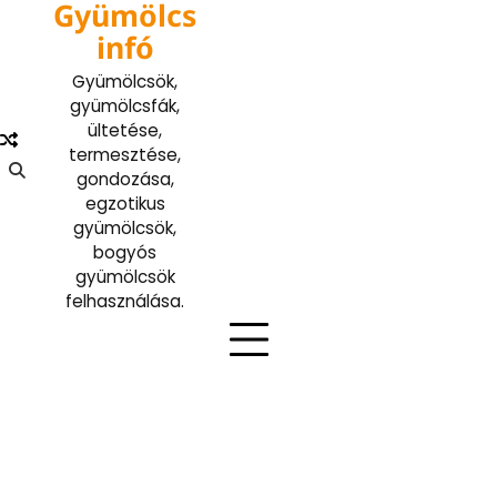
Gyümölcs
Skip
to
infó
content
Gyümölcsök,
gyümölcsfák,
ültetése,
termesztése,
gondozása,
egzotikus
gyümölcsök,
bogyós
gyümölcsök
felhasználása.