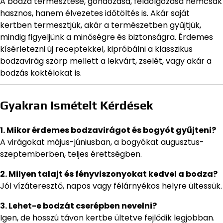
A bodza termesztése, gondozása, feldolgozása nemcsak
hasznos, hanem élvezetes időtöltés is. Akár saját
kertben termesztjük, akár a természetben gyűjtjük,
mindig figyeljünk a minőségre és biztonságra. Érdemes
kísérletezni új receptekkel, kipróbálni a klasszikus
bodzavirág szörp mellett a lekvárt, zselét, vagy akár a
bodzás koktélokat is.
Gyakran Ismételt Kérdések
1. Mikor érdemes bodzavirágot és bogyót gyűjteni?
A virágokat május-júniusban, a bogyókat augusztus-
szeptemberben, teljes érettségben.
2. Milyen talajt és fényviszonyokat kedvel a bodza?
Jól vízáteresztő, napos vagy félárnyékos helyre ültessük.
3. Lehet-e bodzát cserépben nevelni?
Igen, de hosszú távon kertbe ültetve fejlődik legjobban.