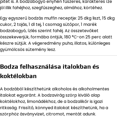
pitét is. A bodzabogyó enyhén fűszeres, karakteres íze
jól illik fahéjhoz, szegfűszeghez, almához, körtéhez.
Egy egyszerű bodzás muffin receptje: 25 dkg liszt, 15 dkg
cukor, 2 tojás, 1 dl tej, 1 csomag sütőpor, 1 marék
bodzabogyó, ízlés szerint fahéj. Az összetevőket
összekeverjük, formába öntjük, 180 °C-on 25 perc alatt
készre sütjük. A végeredmény puha, illatos, különleges
gyümölcsös sütemény lesz.
Bodza felhasználása italokban és
koktélokban
A bodzából készíthetünk alkoholos és alkoholmentes
italokat egyaránt. A bodzavirág szörp kiváló alap
koktélokhoz, limonádékhoz, de a bodzalikőr is igazi
ritkaság. Frissítő, könnyed italokat készíthetünk, ha a
szörphöz ásványvizet, citromot, mentát adunk.