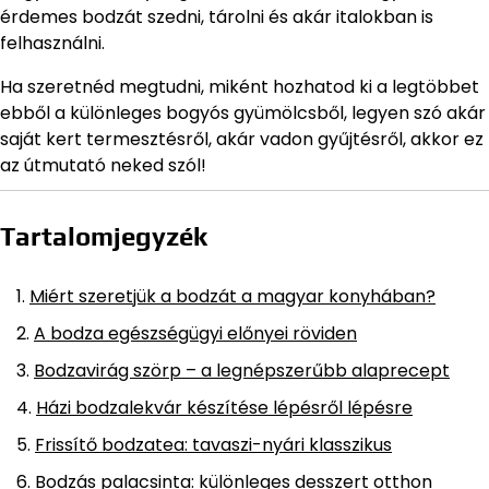
érdemes bodzát szedni, tárolni és akár italokban is
felhasználni.
Ha szeretnéd megtudni, miként hozhatod ki a legtöbbet
ebből a különleges bogyós gyümölcsből, legyen szó akár
saját kert termesztésről, akár vadon gyűjtésről, akkor ez
az útmutató neked szól!
Tartalomjegyzék
Miért szeretjük a bodzát a magyar konyhában?
A bodza egészségügyi előnyei röviden
Bodzavirág szörp – a legnépszerűbb alaprecept
Házi bodzalekvár készítése lépésről lépésre
Frissítő bodzatea: tavaszi-nyári klasszikus
Bodzás palacsinta: különleges desszert otthon