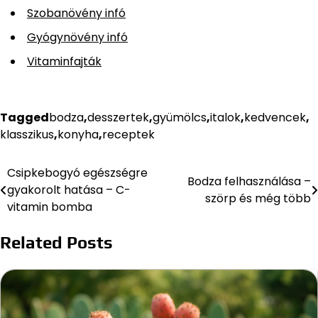
Szobanövény infó
Gyógynövény infó
Vitaminfajták
Tagged
bodza
,
desszertek
,
gyümölcs
,
italok
,
kedvencek
,
klasszikus
,
konyha
,
receptek
Csipkebogyó egészségre
Bejegyzés
Bodza felhasználása –
gyakorolt hatása – C-
szörp és még több
navigáció
vitamin bomba
Related Posts