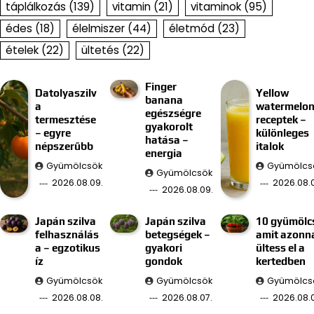
táplálkozás
(139)
vitamin
(21)
vitaminok
(95)
édes
(18)
élelmiszer
(44)
életmód
(23)
ételek
(22)
ültetés
(22)
Finger
Datolyaszilv
Yellow
banana
a
watermelo
egészségre
termesztése
receptek –
gyakorolt
– egyre
különleges
hatása –
népszerűbb
italok
energia
Gyümölcsök
Gyümölcs
Gyümölcsök
2026.08.09.
2026.08.
2026.08.09.
Japán szilva
Japán szilva
10 gyümölc
felhasználás
betegségek –
amit azonn
a – egzotikus
gyakori
ültess el a
íz
gondok
kertedben
Gyümölcsök
Gyümölcsök
Gyümölcs
2026.08.08.
2026.08.07.
2026.08.0