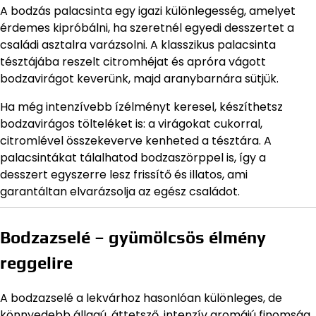
A bodzás palacsinta egy igazi különlegesség, amelyet
érdemes kipróbálni, ha szeretnél egyedi desszertet a
családi asztalra varázsolni. A klasszikus palacsinta
tésztájába reszelt citromhéjat és apróra vágott
bodzavirágot keverünk, majd aranybarnára sütjük.
Ha még intenzívebb ízélményt keresel, készíthetsz
bodzavirágos tölteléket is: a virágokat cukorral,
citromlével összekeverve kenheted a tésztára. A
palacsintákat tálalhatod bodzaszörppel is, így a
desszert egyszerre lesz frissítő és illatos, ami
garantáltan elvarázsolja az egész családot.
Bodzazselé – gyümölcsös élmény
reggelire
A bodzazselé a lekvárhoz hasonlóan különleges, de
könnyedebb állagú, áttetsző, intenzív aromájú finomság.