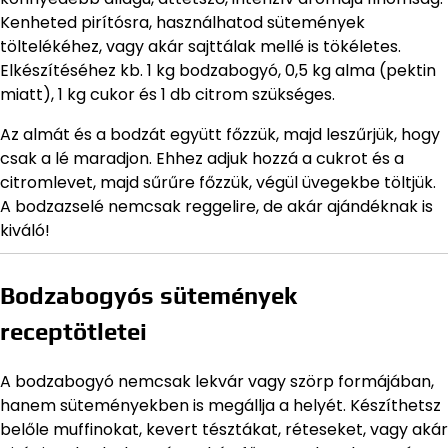
Kenheted pirítósra, használhatod sütemények
töltelékéhez, vagy akár sajttálak mellé is tökéletes.
Elkészítéséhez kb. 1 kg bodzabogyó, 0,5 kg alma (pektin
miatt), 1 kg cukor és 1 db citrom szükséges.
Az almát és a bodzát együtt főzzük, majd leszűrjük, hogy
csak a lé maradjon. Ehhez adjuk hozzá a cukrot és a
citromlevet, majd sűrűre főzzük, végül üvegekbe töltjük.
A bodzazselé nemcsak reggelire, de akár ajándéknak is
kiváló!
Bodzabogyós sütemények
receptötletei
A bodzabogyó nemcsak lekvár vagy szörp formájában,
hanem süteményekben is megállja a helyét. Készíthetsz
belőle muffinokat, kevert tésztákat, réteseket, vagy akár