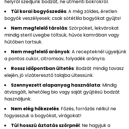
helyről szedjünk bodzát, ne útmenti bokrokról.
Túl korai bogyószedés
: A még zöldes, éretlen
bogyók veszélyesek; csak sötétlila bogyókat gyűjts!
Nem megfelelő tárolás
: Szörpöket, lekvárokat
mindig steril üvegbe töltsük, hűvös kamrában vagy
hűtőben tartsuk.
Nem megfelelő arányok
: A recepteknél ügyeljünk
a pontos cukor, citromsav, folyadék arányra.
Rossz időpontban ültetés
: Bodzát mindig tavasz
elején, jó vízáteresztő talajba ültessünk.
Szennyezett alapanyag használata
: Mindig
átvizsgált, lehetőleg bio vagy saját gyűjtésű bodzát
használjunk.
Nem elég hőkezelés
: Főzés, forrázás nélkül ne
fogyasszuk a bogyókat, virágokat!
Túl hosszú áztatás szörpnél
: Ne hagyjuk a