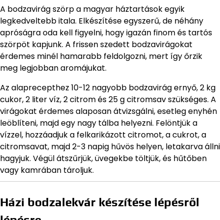
A bodzavirág szörp a magyar háztartások egyik
legkedveltebb itala. Elkészítése egyszerű, de néhány
apróságra oda kell figyelni, hogy igazán finom és tartós
szörpöt kapjunk. A frissen szedett bodzavirágokat
érdemes minél hamarabb feldolgozni, mert így őrzik
meg legjobban aromájukat.
Az alaprecepthez 10-12 nagyobb bodzavirág ernyő, 2 kg
cukor, 2 liter víz, 2 citrom és 25 g citromsav szükséges. A
virágokat érdemes alaposan átvizsgálni, esetleg enyhén
leöblíteni, majd egy nagy tálba helyezni. Felöntjük a
vízzel, hozzáadjuk a felkarikázott citromot, a cukrot, a
citromsavat, majd 2-3 napig hűvös helyen, letakarva állni
hagyjuk. Végül átszűrjük, üvegekbe töltjük, és hűtőben
vagy kamrában tároljuk.
Házi bodzalekvár készítése lépésről
lépésre