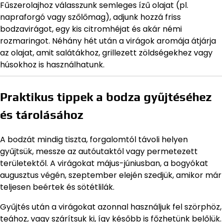
Fűszerolajhoz válasszunk semleges ízű olajat (pl.
napraforgó vagy szőlőmag), adjunk hozzá friss
bodzavirágot, egy kis citromhéjat és akár némi
rozmaringot. Néhány hét után a virágok aromája átjárja
az olajat, amit salátákhoz, grillezett zöldségekhez vagy
húsokhoz is használhatunk.
Praktikus tippek a bodza gyűjtéséhez
és tárolásához
A bodzát mindig tiszta, forgalomtól távoli helyen
gyűjtsük, messze az autóutaktól vagy permetezett
területektől. A virágokat május-júniusban, a bogyókat
augusztus végén, szeptember elején szedjük, amikor már
teljesen beértek és sötétlilák.
Gyűjtés után a virágokat azonnal használjuk fel szörphöz,
teához, vagy szárítsuk ki, így később is főzhetünk belőlük.