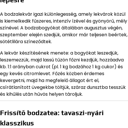
A bodzalekvár igazi különlegesség, amely lekvárok közül
is kiemelkedik fűszeres, intenzív ízével és gyönyörű, mély
színével. A bodzabogyókat általában augusztus végén,
szeptember elején szedjük, amikor már teljesen beértek,
sötétlilára színeződtek.
A lekvár készítésének menete: a bogyókat leszedjük,
leszemezzük, majd lassú tűzön főzni kezdjük, hozzáadva
kb. 1:1 arányban cukrot (pl. 1 kg bodzához 1 kg cukor) és
egy kevés citromlevet. Főzés közben érdemes
kevergetni, majd ha megfelelő állagot ért el,
csírátlanított üvegekbe töltjük, száraz dunsztba tesszük
és kihűlés után hűvös helyen tároljuk.
Frissítő bodzatea: tavaszi-nyári
klasszikus