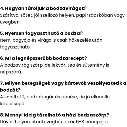
4. Hogyan tároljuk a bodzavirágot?
Szárítva, sötét, jól szellőző helyen, papírzacskóban vagy
üvegben.
5. Nyersen fogyasztható a bodza?
Nem, bogyója és virága is csak hőkezelés után
fogyasztható.
6. Mi a legnépszerűbb bodzarecept?
A bodzavirág szörp, de lekvár, tea és sütemény is
népszerű.
7. Milyen betegségek vagy kártevők veszélyeztetik a
bodzát?
A levéltetű, bodzabogár és penész, de jó ellenálló
képességű.
8. Mennyi ideig tárolható a házi bodzaszörp?
Hűvös helyen, steril üvegben akár 6-8 hónapig is