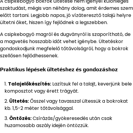
A csipkebogyó bokrok ültetése nem igényel különleges
szaktudást, mégis van néhány dolog, amit érdemes szem
előtt tartani. Legjobb napos, jó vízáteresztő talajú helyre
ültetni őket, hiszen így fejlődnek a legszebben.
A csipkebogyó magról és dugványról is szaporítható, de
a magvetés hosszabb időt vehet igénybe. Ültetéskor
gondoskodjunk megfelelő tőtávolságról, hogy a bokrok
szellősen fejlődhessenek.
Praktikus lépések ültetéshez és gondozáshoz
Talajelőkészítés:
Lazítsuk fel a talajt, keverjünk bele
komposztot vagy érett trágyát.
Ültetés:
Ősszel vagy tavasszal ültessük a bokrokat
kb. 1,5-2 méter tőtávolsággal.
Öntözés:
Csírázás/gyökeresedés után csak
huzamosabb aszály idején öntözzük.