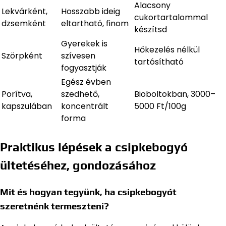
Alacsony
Lekvárként,
Hosszabb ideig
cukortartalommal
dzsemként
eltartható, finom
készítsd
Gyerekek is
Hőkezelés nélkül
Szörpként
szívesen
tartósítható
fogyasztják
Egész évben
Porítva,
szedhető,
Bioboltokban, 3000–
kapszulában
koncentrált
5000 Ft/100g
forma
Praktikus lépések a csipkebogyó
ültetéséhez, gondozásához
Mit és hogyan tegyünk, ha csipkebogyót
szeretnénk termeszteni?