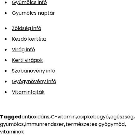
Gyümölcs infó
Gyümölcs naptár
Zöldség infó
Kezdő kertész
Virág infó
Kerti virágok
Szobanövény infó
Gyógynövény infó
Vitaminfajták
Tagged
antioxidáns
,
C-vitamin
,
csipkebogyó
,
egészség
,
gyümölcs
,
immunrendszer
,
természetes gyógymód
,
vitaminok