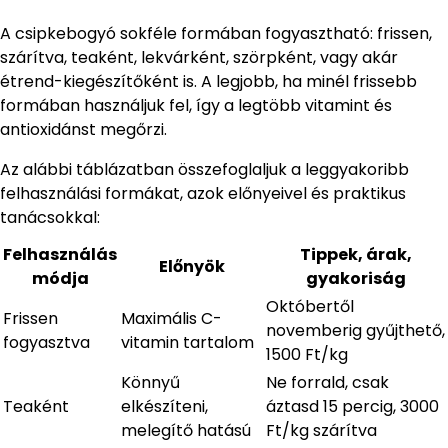
A csipkebogyó sokféle formában fogyasztható: frissen,
szárítva, teaként, lekvárként, szörpként, vagy akár
étrend-kiegészítőként is. A legjobb, ha minél frissebb
formában használjuk fel, így a legtöbb vitamint és
antioxidánst megőrzi.
Az alábbi táblázatban összefoglaljuk a leggyakoribb
felhasználási formákat, azok előnyeivel és praktikus
tanácsokkal:
Felhasználás
Tippek, árak,
Előnyök
módja
gyakoriság
Októbertől
Frissen
Maximális C-
novemberig gyűjthető,
fogyasztva
vitamin tartalom
1500 Ft/kg
Könnyű
Ne forrald, csak
Teaként
elkészíteni,
áztasd 15 percig, 3000
melegítő hatású
Ft/kg szárítva