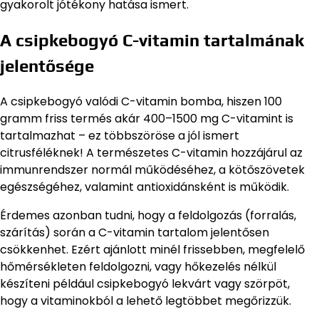
gyakorolt jótékony hatása ismert.
A csipkebogyó C-vitamin tartalmának
jelentősége
A csipkebogyó valódi C-vitamin bomba, hiszen 100
gramm friss termés akár 400–1500 mg C-vitamint is
tartalmazhat – ez többszöröse a jól ismert
citrusféléknek! A természetes C-vitamin hozzájárul az
immunrendszer normál működéséhez, a kötőszövetek
egészségéhez, valamint antioxidánsként is működik.
Érdemes azonban tudni, hogy a feldolgozás (forralás,
szárítás) során a C-vitamin tartalom jelentősen
csökkenhet. Ezért ajánlott minél frissebben, megfelelő
hőmérsékleten feldolgozni, vagy hőkezelés nélkül
készíteni például csipkebogyó lekvárt vagy szörpöt,
hogy a vitaminokból a lehető legtöbbet megőrizzük.