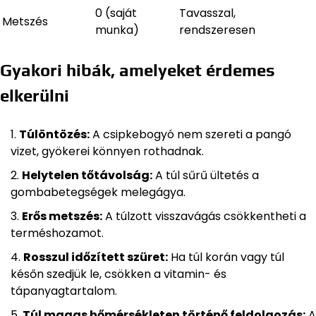
0 (saját
Tavasszal,
Metszés
munka)
rendszeresen
Gyakori hibák, amelyeket érdemes
elkerülni
Túlöntözés:
A csipkebogyó nem szereti a pangó
vizet, gyökerei könnyen rothadnak.
Helytelen tőtávolság:
A túl sűrű ültetés a
gombabetegségek melegágya.
Erős metszés:
A túlzott visszavágás csökkentheti a
terméshozamot.
Rosszul időzített szüret:
Ha túl korán vagy túl
későn szedjük le, csökken a vitamin- és
tápanyagtartalom.
Túl magas hőmérsékleten történő feldolgozás:
A