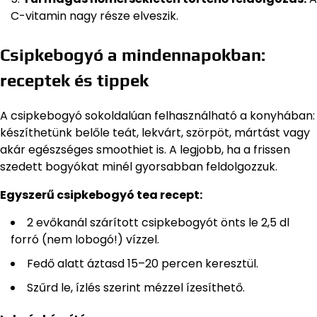
C-vitamin nagy része elveszik.
Csipkebogyó a mindennapokban:
receptek és tippek
A csipkebogyó sokoldalúan felhasználható a konyhában:
készíthetünk belőle teát, lekvárt, szörpöt, mártást vagy
akár egészséges smoothiet is. A legjobb, ha a frissen
szedett bogyókat minél gyorsabban feldolgozzuk.
Egyszerű csipkebogyó tea recept:
2 evőkanál szárított csipkebogyót önts le 2,5 dl
forró (nem lobogó!) vízzel.
Fedő alatt áztasd 15–20 percen keresztül.
Szűrd le, ízlés szerint mézzel ízesíthető.