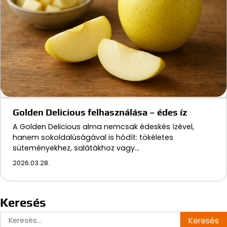
Golden Delicious felhasználása – édes íz
A Golden Delicious alma nemcsak édeskés ízével,
hanem sokoldalúságával is hódít: tökéletes
süteményekhez, salátákhoz vagy…
2026.03.28.
Keresés
Keresés: