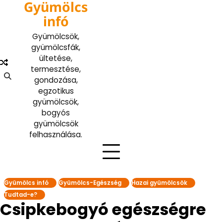
Gyümölcs
Skip
to
infó
content
Gyümölcsök,
gyümölcsfák,
ültetése,
termesztése,
gondozása,
egzotikus
gyümölcsök,
bogyós
gyümölcsök
felhasználása.
Gyümölcs infó
Gyümölcs-Egészség
Hazai gyümölcsök
Tudtad-e?
Csipkebogyó egészségre