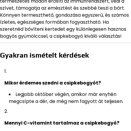
természetes módon erősíti az immunrendszert, védi a
szívet, támogatja az emésztést és szebbé teszi a bőrt.
Könnyen termeszthető, gondozása egyszerű, és számos
ízletes, egészséges formában fogyasztható. Ha
szeretnéd bővíteni kertedet egy különlegesen hasznos
bogyós gyümölccsel, a csipkebogyó kiváló választás!
Gyakran ismételt kérdések
Mikor érdemes szedni a csipkebogyót?
Legjobb október végén, amikor már enyhén
megcsípte a dér, de még nem fagyott át teljesen.
Mennyi C-vitamint tartalmaz a csipkebogyó?