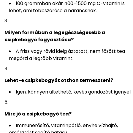
100 grammban akár 400–1500 mg C-vitamin is
lehet, ami többszöröse a narancsnak.
Milyen formában a legegészségesebb a
csipkebogyó fogyasztása?
A friss vagy rövid ideig áztatott, nem főzött tea
megőrzi a legtöbb vitamint.
Lehet-e csipkebogyót otthon termeszteni?
Igen, könnyen ültethető, kevés gondozást igényel.
Mire jó a csipkebogyó tea?
Immunerősítő, vitaminpótló, enyhe vízhajtó,
emésztést segítő hatású.