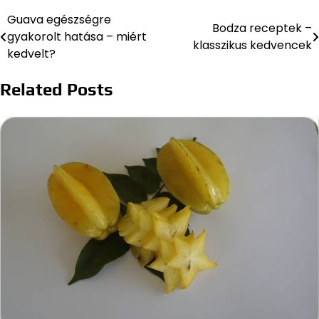
Guava egészségre
Bejegyzés
Bodza receptek –
gyakorolt hatása – miért
klasszikus kedvencek
navigáció
kedvelt?
Related Posts