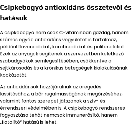
Csipkebogyó antioxidáns összetevői és
hatásuk
A csipkebogyó nem csak C-vitaminban gazdag, hanem
számos egyéb antioxidáns vegyületet is tartalmaz,
például flavonoidokat, karotinoidokat és polifenolokat.
Ezek az anyagok segítenek a szervezetben keletkező
szabadgyökök semlegesítésében, csökkentve a
sejtkárosodás és a krónikus betegségek kialakulásának
kockázatát.
Az antioxidánsok hozzájárulnak az öregedés
lassításához, a bőr rugalmasságának megőrzéséhez,
valamint fontos szerepet játszanak a szív- és
érrendszeri védelmében is. A csipkebogyó rendszeres
fogyasztása tehát nemcsak immunerősítő, hanem
„fiatalító” hatású is lehet.