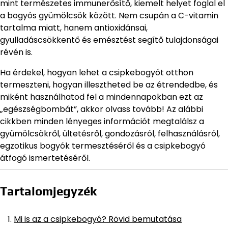
mint természetes immunerősítő, kiemelt helyet foglal el
a bogyós gyümölcsök között. Nem csupán a C-vitamin
tartalma miatt, hanem antioxidánsai,
gyulladáscsökkentő és emésztést segítő tulajdonságai
révén is.
Ha érdekel, hogyan lehet a csipkebogyót otthon
termeszteni, hogyan illesztheted be az étrendedbe, és
miként használhatod fel a mindennapokban ezt az
„egészségbombát”, akkor olvass tovább! Az alábbi
cikkben minden lényeges információt megtalálsz a
gyümölcsökről, ültetésről, gondozásról, felhasználásról,
egzotikus bogyók termesztéséről és a csipkebogyó
átfogó ismertetéséről.
Tartalomjegyzék
Mi is az a csipkebogyó? Rövid bemutatása