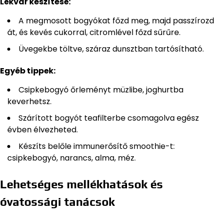
Lekvár készítése:
A megmosott bogyókat főzd meg, majd passzírozd
át, és kevés cukorral, citromlével főzd sűrűre.
Üvegekbe töltve, száraz dunsztban tartósítható.
Egyéb tippek:
Csipkebogyó őrleményt müzlibe, joghurtba
keverhetsz.
Szárított bogyót teafilterbe csomagolva egész
évben élvezheted.
Készíts belőle immunerősítő smoothie-t:
csipkebogyó, narancs, alma, méz.
Lehetséges mellékhatások és
óvatossági tanácsok