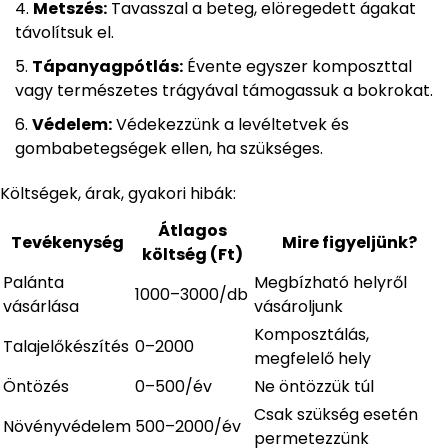
Metszés:
Tavasszal a beteg, elöregedett ágakat
távolítsuk el.
Tápanyagpótlás:
Évente egyszer komposzttal
vagy természetes trágyával támogassuk a bokrokat.
Védelem:
Védekezzünk a levéltetvek és
gombabetegségek ellen, ha szükséges.
Költségek, árak, gyakori hibák:
Átlagos
Tevékenység
Mire figyeljünk?
költség (Ft)
Palánta
Megbízható helyről
1000–3000/db
vásárlása
vásároljunk
Komposztálás,
Talajelőkészítés
0–2000
megfelelő hely
Öntözés
0–500/év
Ne öntözzük túl
Csak szükség esetén
Növényvédelem
500–2000/év
permetezzünk