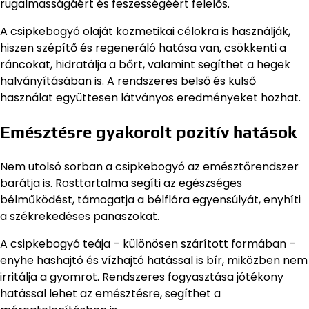
rugalmasságáért és feszességéért felelős.
A csipkebogyó olaját kozmetikai célokra is használják,
hiszen szépítő és regeneráló hatása van, csökkenti a
ráncokat, hidratálja a bőrt, valamint segíthet a hegek
halványításában is. A rendszeres belső és külső
használat együttesen látványos eredményeket hozhat.
Emésztésre gyakorolt pozitív hatások
Nem utolsó sorban a csipkebogyó az emésztőrendszer
barátja is. Rosttartalma segíti az egészséges
bélműködést, támogatja a bélflóra egyensúlyát, enyhíti
a székrekedéses panaszokat.
A csipkebogyó teája – különösen szárított formában –
enyhe hashajtó és vízhajtó hatással is bír, miközben nem
irritálja a gyomrot. Rendszeres fogyasztása jótékony
hatással lehet az emésztésre, segíthet a