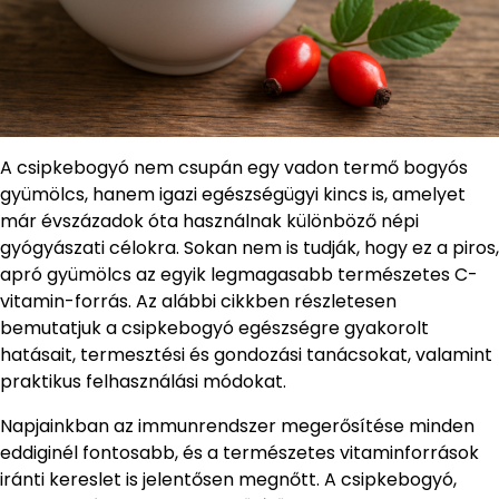
A csipkebogyó nem csupán egy vadon termő bogyós
gyümölcs, hanem igazi egészségügyi kincs is, amelyet
már évszázadok óta használnak különböző népi
gyógyászati célokra. Sokan nem is tudják, hogy ez a piros,
apró gyümölcs az egyik legmagasabb természetes C-
vitamin-forrás. Az alábbi cikkben részletesen
bemutatjuk a csipkebogyó egészségre gyakorolt
hatásait, termesztési és gondozási tanácsokat, valamint
praktikus felhasználási módokat.
Napjainkban az immunrendszer megerősítése minden
eddiginél fontosabb, és a természetes vitaminforrások
iránti kereslet is jelentősen megnőtt. A csipkebogyó,