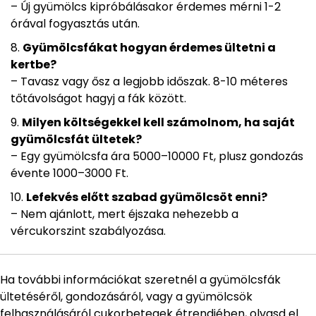
– Új gyümölcs kipróbálásakor érdemes mérni 1-2
órával fogyasztás után.
Gyümölcsfákat hogyan érdemes ültetni a
kertbe?
– Tavasz vagy ősz a legjobb időszak. 8-10 méteres
tőtávolságot hagyj a fák között.
Milyen költségekkel kell számolnom, ha saját
gyümölcsfát ültetek?
– Egy gyümölcsfa ára 5000–10000 Ft, plusz gondozás
évente 1000–3000 Ft.
Lefekvés előtt szabad gyümölcsöt enni?
– Nem ajánlott, mert éjszaka nehezebb a
vércukorszint szabályozása.
Ha további információkat szeretnél a gyümölcsfák
ültetéséről, gondozásáról, vagy a gyümölcsök
felhasználásáról cukorbetegek étrendjében, olvasd el