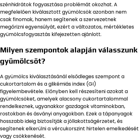
szénhidrátok fogyasztása problémát okozhat. A
megfelelően kiválasztott gyümölcsök azonban nem
csak finomak, hanem segítenek a szervezetnek
megőrizni egyensúlyát, ezért a változatos, mértékletes
gyümölcsfogyasztás kifejezetten ajánlott.
Milyen szempontok alapján válasszunk
gyümölcsöt?
A gyümölcs kiválasztásánál elsődleges szempont a
cukortartalom és a glikémiás index (GI)
figyelembevétele. Előnyben kell részesíteni azokat a
gyümölcsöket, amelyek alacsony cukortartalommal
rendelkeznek, ugyanakkor gazdagok vitaminokban,
rostokban és ásványi anyagokban. Ezek a tápanyagok
hosszabb ideig biztosítják a jóllakottságérzetet, és
segítenek elkerülni a vércukorszint hirtelen emelkedését
vagy csökkenését.