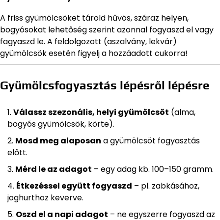
A friss gyümölcsöket tárold hűvös, száraz helyen,
bogyósokat lehetőség szerint azonnal fogyaszd el vagy
fagyaszd le. A feldolgozott (aszalvány, lekvár)
gyümölcsök esetén figyelj a hozzáadott cukorra!
Gyümölcsfogyasztás lépésről lépésre
Válassz szezonális, helyi gyümölcsöt
(alma,
bogyós gyümölcsök, körte).
Mosd meg alaposan
a gyümölcsöt fogyasztás
előtt.
Mérd le az adagot
– egy adag kb. 100–150 gramm.
Étkezéssel együtt fogyaszd
– pl. zabkásához,
joghurthoz keverve.
Oszd el a napi adagot
– ne egyszerre fogyaszd az