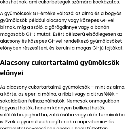
okozhatnak, ami cukorbetegek számára kockázatos.
A gyümölcsök GI-értéke változó: az alma és a bogyós
gyümölcsök például alacsony vagy közepes GI-vel
bírnak, míg a szőlő, a görögdinnye vagy a banán
magasabb GI-t mutat. Ezért célszerű elsődlegesen az
alacsony és közepes GI-vel rendelkező gyümölcsöket
előnyben részesíteni, és kerülni a magas GI-jű fajtákat.
Alacsony cukortartalmú gyümölcsök
előnyei
Az alacsony cukortartalmú gyümölcsök – mint az alma,
a körte, az eper, a málna, a ribizli vagy a citrusfélék –
sokoldalúan felhasználhatók. Nemcsak önmagukban
fogyaszthatók, hanem könnyen beilleszthetők
salátákba, joghurtba, zabkásába vagy akár turmixokba
is. Ezek a gyümölcsök segítenek a napi vitamin- és
rostbevitel növelésében anélkül, hogy túlzottan