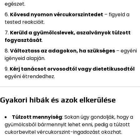
egészet.
Kövesd nyomon vércukorszintedet
– figyeld a
tested reakcióit.
Kerüld a gyümölcslevek, aszalványok túlzott
fogyasztását
.
Változtass az adagokon, ha szükséges
– egyéni
igényeid alapján.
Kérj tanácsot orvosodtól vagy dietetikusodtól
egyéni étrendedhez.
Gyakori hibák és azok elkerülése
Túlzott mennyiség
: Sokan úgy gondolják, hogy a
gyümölcsből bármennyit lehet enni, pedig a túlzott
cukorbevitel vércukorszint-ingadozást okozhat.