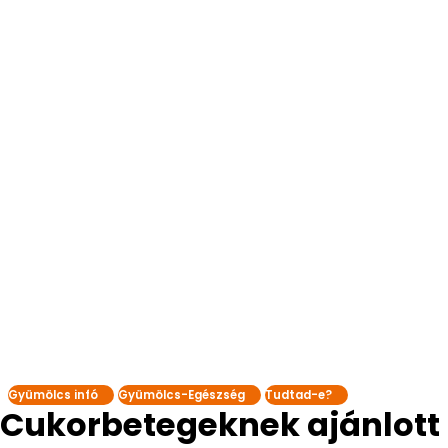
Gyümölcs infó
Gyümölcs-Egészség
Tudtad-e?
Cukorbetegeknek ajánlott