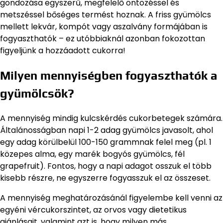
gondozása egyszerű, megfelelő öntözéssel és
metszéssel bőséges termést hoznak. A friss gyümölcs
mellett lekvár, kompót vagy aszalvány formájában is
fogyaszthatók – ez utóbbiaknál azonban fokozottan
figyeljünk a hozzáadott cukorra!
Milyen mennyiségben fogyaszthatók a
gyümölcsök?
A mennyiség mindig kulcskérdés cukorbetegek számára.
Általánosságban napi 1-2 adag gyümölcs javasolt, ahol
egy adag körülbelül 100-150 grammnak felel meg (pl. 1
közepes alma, egy marék bogyós gyümölcs, fél
grapefruit). Fontos, hogy a napi adagot osszuk el több
kisebb részre, ne egyszerre fogyasszuk el az összeset.
A mennyiség meghatározásánál figyelembe kell venni az
egyéni vércukorszintet, az orvos vagy dietetikus
ajánlásait, valamint azt is, hogy milyen más