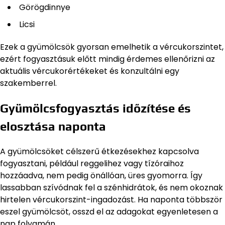
Görögdinnye
Licsi
Ezek a gyümölcsök gyorsan emelhetik a vércukorszintet,
ezért fogyasztásuk előtt mindig érdemes ellenőrizni az
aktuális vércukorértékeket és konzultálni egy
szakemberrel.
Gyümölcsfogyasztás időzítése és
elosztása naponta
A gyümölcsöket célszerű étkezésekhez kapcsolva
fogyasztani, például reggelihez vagy tízóraihoz
hozzáadva, nem pedig önállóan, üres gyomorra. Így
lassabban szívódnak fel a szénhidrátok, és nem okoznak
hirtelen vércukorszint-ingadozást. Ha naponta többször
eszel gyümölcsöt, osszd el az adagokat egyenletesen a
nap folyamán.