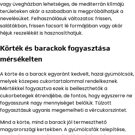
vagy üvegházban lehetséges, de mediterrán klímájú
területeken akár a szabadban is megpróbálhatjuk a
nevelésüket. Felhasználásuk változatos: frissen,
salátákban, frissen facsart lé formájában vagy akár
héjuk reszelékét is hasznosíthatjuk.
Körték és barackok fogyasztása
mérsékelten
A körte és a barack egyaránt kedvelt, hazai gyümölcsök,
melyek közepes cukortartalommal rendelkeznek.
Mértékkel fogyasztva ezek is beilleszthetők a
cukorbetegek étrendjébe, de fontos, hogy egyszerre ne
fogyasszunk nagy mennyiséget belőlük. Túlzott
fogyasztásuk ugyanis megemelheti a vércukorszintet.
Mind a körte, mind a barack jól termeszthető
magyarországi kertekben. A gyümölcsfák telepítése,