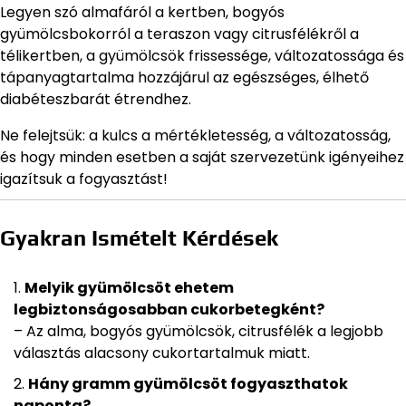
Legyen szó almafáról a kertben, bogyós
gyümölcsbokorról a teraszon vagy citrusfélékről a
télikertben, a gyümölcsök frissessége, változatossága és
tápanyagtartalma hozzájárul az egészséges, élhető
diabéteszbarát étrendhez.
Ne felejtsük: a kulcs a mértékletesség, a változatosság,
és hogy minden esetben a saját szervezetünk igényeihez
igazítsuk a fogyasztást!
Gyakran Ismételt Kérdések
Melyik gyümölcsöt ehetem
legbiztonságosabban cukorbetegként?
– Az alma, bogyós gyümölcsök, citrusfélék a legjobb
választás alacsony cukortartalmuk miatt.
Hány gramm gyümölcsöt fogyaszthatok
naponta?