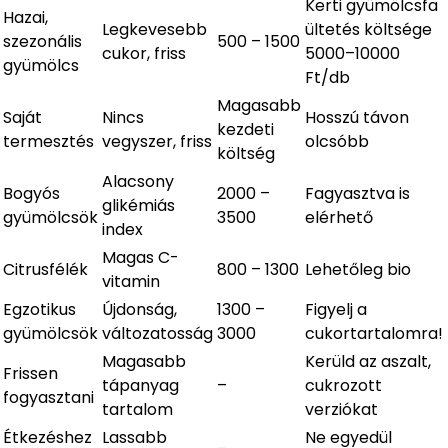
Kerti gyümölcsfa
Hazai,
Legkevesebb
ültetés költsége
szezonális
500 – 1500
cukor, friss
5000–10000
gyümölcs
Ft/db
Magasabb
Saját
Nincs
Hosszú távon
kezdeti
termesztés
vegyszer, friss
olcsóbb
költség
Alacsony
Bogyós
2000 –
Fagyasztva is
glikémiás
gyümölcsök
3500
elérhető
index
Magas C-
Citrusfélék
800 – 1300
Lehetőleg bio
vitamin
Egzotikus
Újdonság,
1300 –
Figyelj a
gyümölcsök
változatosság
3000
cukortartalomra!
Magasabb
Kerüld az aszalt,
Frissen
tápanyag
–
cukrozott
fogyasztani
tartalom
verziókat
Étkezéshez
Lassabb
Ne egyedül