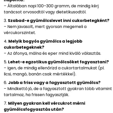
– Általában napi 100–300 gramm, de mindig kérj
tanácsot orvosodtól vagy dietetikusodtól.
Szabad-e gyümölcslevet inni cukorbetegként?
– Nem javasolt, mert gyorsan megemeli a
vércukorszintet.
Melyik bogyós gyümölcs a legjobb
cukorbetegeknek?
– Az áfonya, málna és eper mind kiváló választás.
Lehet-e egzotikus gyümölcsöket fogyasztani?
– Igen, de mindig ellenőrizd a cukortartalmukat (pl.
licsi, mangó, banán csak mértékkel).
Jobb a friss vagy a fagyasztott gyümölcs?
– Mindkettő jó, de a fagyasztott gyakran több vitamint
tartalmaz, ha frissen fagyasztják.
Milyen gyakran kell vércukrot mérni
gyümölcsfogyasztás után?