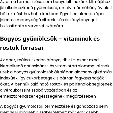
Az alma termesztése sem bonyolult: hazánk klímájához
jól alkalmazkodó gyümölcsfa, amely már néhány év alatt
bő termést hozhat a kertben. Egyetlen alma is képes
jelentős mennyiségű vitamint és ásványi anyagot
biztosítani a szervezet számára.
Bogyós gyümölcsök – vitaminok és
rostok forrásai
Az eper, málna, szeder, áfonya, ribizli – mind-mind
kiemelkedő antioxidáns- és vitamintartalommal bírnak.
Ezek a bogyós gyümölcsök általában alacsony glikémiás
indexűek, így cukorbetegek is bátran fogyaszthatják
őket. A bennük található rostok és polifenolok segítenek
a vércukorszint szabályozásában és az
emésztőrendszer egészségének megőrzésében.
A bogyós gyümölcsök termesztése és gondozása sem
igényel különösebb szakértelmet: már egy kisebb