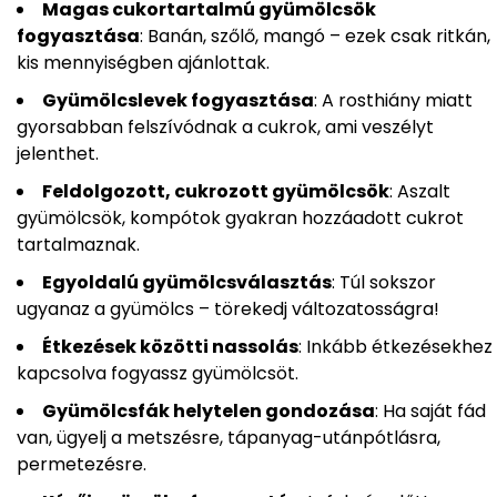
Magas cukortartalmú gyümölcsök
fogyasztása
: Banán, szőlő, mangó – ezek csak ritkán,
kis mennyiségben ajánlottak.
Gyümölcslevek fogyasztása
: A rosthiány miatt
gyorsabban felszívódnak a cukrok, ami veszélyt
jelenthet.
Feldolgozott, cukrozott gyümölcsök
: Aszalt
gyümölcsök, kompótok gyakran hozzáadott cukrot
tartalmaznak.
Egyoldalú gyümölcsválasztás
: Túl sokszor
ugyanaz a gyümölcs – törekedj változatosságra!
Étkezések közötti nassolás
: Inkább étkezésekhez
kapcsolva fogyassz gyümölcsöt.
Gyümölcsfák helytelen gondozása
: Ha saját fád
van, ügyelj a metszésre, tápanyag-utánpótlásra,
permetezésre.