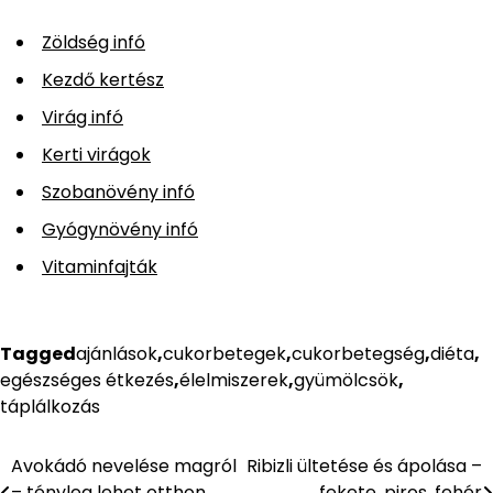
Zöldség infó
Kezdő kertész
Virág infó
Kerti virágok
Szobanövény infó
Gyógynövény infó
Vitaminfajták
Tagged
ajánlások
,
cukorbetegek
,
cukorbetegség
,
diéta
,
egészséges étkezés
,
élelmiszerek
,
gyümölcsök
,
táplálkozás
Avokádó nevelése magról
Ribizli ültetése és ápolása –
Bejegyzés
– tényleg lehet otthon
fekete, piros, fehér