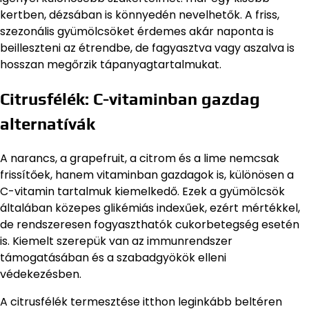
kertben, dézsában is könnyedén nevelhetők. A friss,
szezonális gyümölcsöket érdemes akár naponta is
beilleszteni az étrendbe, de fagyasztva vagy aszalva is
hosszan megőrzik tápanyagtartalmukat.
Citrusfélék: C-vitaminban gazdag
alternatívák
A narancs, a grapefruit, a citrom és a lime nemcsak
frissítőek, hanem vitaminban gazdagok is, különösen a
C-vitamin tartalmuk kiemelkedő. Ezek a gyümölcsök
általában közepes glikémiás indexűek, ezért mértékkel,
de rendszeresen fogyaszthatók cukorbetegség esetén
is. Kiemelt szerepük van az immunrendszer
támogatásában és a szabadgyökök elleni
védekezésben.
A citrusfélék termesztése itthon leginkább beltéren