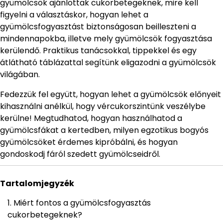
gyümölcsök ajánlottak cukorbetegeknek, mire kell
figyelni a választáskor, hogyan lehet a
gyümölcsfogyasztást biztonságosan beilleszteni a
mindennapokba, illetve mely gyümölcsök fogyasztása
kerülendő. Praktikus tanácsokkal, tippekkel és egy
átlátható táblázattal segítünk eligazodni a gyümölcsök
világában.
Fedezzük fel együtt, hogyan lehet a gyümölcsök előnyeit
kihasználni anélkül, hogy vércukorszintünk veszélybe
kerülne! Megtudhatod, hogyan használhatod a
gyümölcsfákat a kertedben, milyen egzotikus bogyós
gyümölcsöket érdemes kipróbálni, és hogyan
gondoskodj fáról szedett gyümölcseidről.
Tartalomjegyzék
Miért fontos a gyümölcsfogyasztás
cukorbetegeknek?