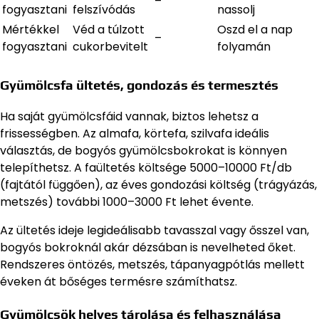
–
fogyasztani
felszívódás
nassolj
Mértékkel
Véd a túlzott
Oszd el a nap
–
fogyasztani
cukorbevitelt
folyamán
Gyümölcsfa ültetés, gondozás és termesztés
Ha saját gyümölcsfáid vannak, biztos lehetsz a
frissességben. Az almafa, körtefa, szilvafa ideális
választás, de bogyós gyümölcsbokrokat is könnyen
telepíthetsz. A faültetés költsége 5000–10000 Ft/db
(fajtától függően), az éves gondozási költség (trágyázás,
metszés) további 1000–3000 Ft lehet évente.
Az ültetés ideje legideálisabb tavasszal vagy ősszel van,
bogyós bokroknál akár dézsában is nevelheted őket.
Rendszeres öntözés, metszés, tápanyagpótlás mellett
éveken át bőséges termésre számíthatsz.
Gyümölcsök helyes tárolása és felhasználása