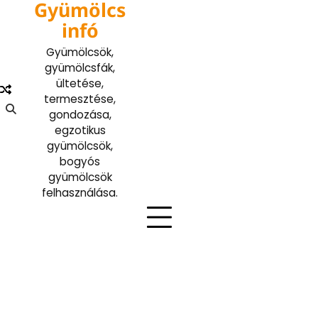
Gyümölcs
Skip
to
infó
content
Gyümölcsök,
gyümölcsfák,
ültetése,
termesztése,
gondozása,
egzotikus
gyümölcsök,
bogyós
gyümölcsök
felhasználása.