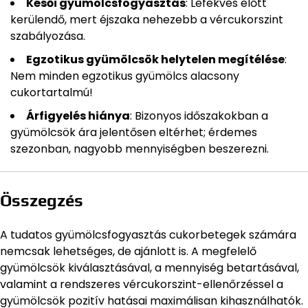
Késői gyümölcsfogyasztás
: Lefekvés előtt
kerülendő, mert éjszaka nehezebb a vércukorszint
szabályozása.
Egzotikus gyümölcsök helytelen megítélése
:
Nem minden egzotikus gyümölcs alacsony
cukortartalmú!
Árfigyelés hiánya
: Bizonyos időszakokban a
gyümölcsök ára jelentősen eltérhet; érdemes
szezonban, nagyobb mennyiségben beszerezni.
Összegzés
A tudatos gyümölcsfogyasztás cukorbetegek számára
nemcsak lehetséges, de ajánlott is. A megfelelő
gyümölcsök kiválasztásával, a mennyiség betartásával,
valamint a rendszeres vércukorszint-ellenőrzéssel a
gyümölcsök pozitív hatásai maximálisan kihasználhatók.