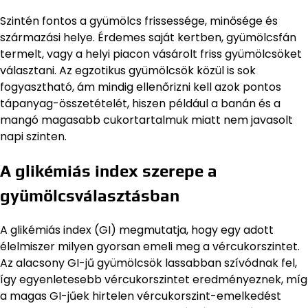
Szintén fontos a gyümölcs frissessége, minősége és
származási helye. Érdemes saját kertben, gyümölcsfán
termelt, vagy a helyi piacon vásárolt friss gyümölcsöket
választani. Az egzotikus gyümölcsök közül is sok
fogyasztható, ám mindig ellenőrizni kell azok pontos
tápanyag-összetételét, hiszen például a banán és a
mangó magasabb cukortartalmuk miatt nem javasolt
napi szinten.
A glikémiás index szerepe a
gyümölcsválasztásban
A glikémiás index (GI) megmutatja, hogy egy adott
élelmiszer milyen gyorsan emeli meg a vércukorszintet.
Az alacsony GI-jű gyümölcsök lassabban szívódnak fel,
így egyenletesebb vércukorszintet eredményeznek, míg
a magas GI-jűek hirtelen vércukorszint-emelkedést