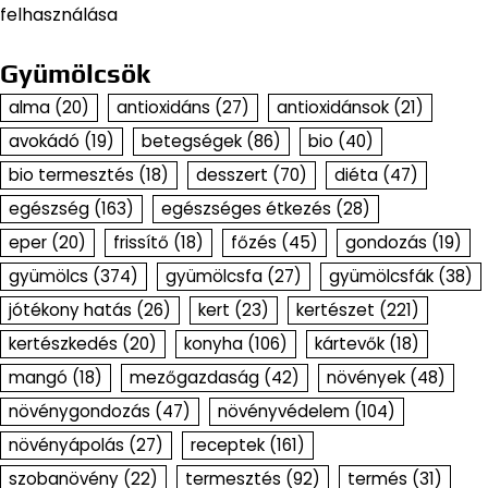
felhasználása
Gyümölcsök
alma
(20)
antioxidáns
(27)
antioxidánsok
(21)
avokádó
(19)
betegségek
(86)
bio
(40)
bio termesztés
(18)
desszert
(70)
diéta
(47)
egészség
(163)
egészséges étkezés
(28)
eper
(20)
frissítő
(18)
főzés
(45)
gondozás
(19)
gyümölcs
(374)
gyümölcsfa
(27)
gyümölcsfák
(38)
jótékony hatás
(26)
kert
(23)
kertészet
(221)
kertészkedés
(20)
konyha
(106)
kártevők
(18)
mangó
(18)
mezőgazdaság
(42)
növények
(48)
növénygondozás
(47)
növényvédelem
(104)
növényápolás
(27)
receptek
(161)
szobanövény
(22)
termesztés
(92)
termés
(31)