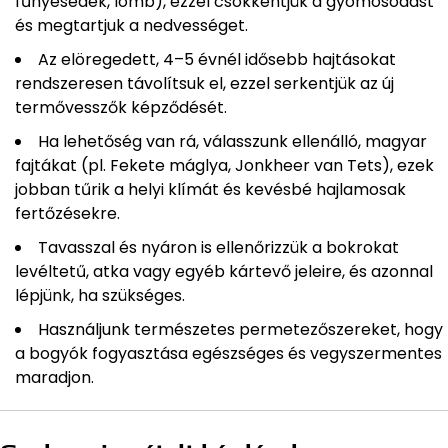
fűnyesedék, lomb), ezzel csökkentjük a gyomosodást
és megtartjuk a nedvességet.
Az elöregedett, 4–5 évnél idősebb hajtásokat
rendszeresen távolítsuk el, ezzel serkentjük az új
termővesszők képződését.
Ha lehetőség van rá, válasszunk ellenálló, magyar
fajtákat (pl. Fekete máglya, Jonkheer van Tets), ezek
jobban tűrik a helyi klímát és kevésbé hajlamosak
fertőzésekre.
Tavasszal és nyáron is ellenőrizzük a bokrokat
levéltetű, atka vagy egyéb kártevő jeleire, és azonnal
lépjünk, ha szükséges.
Használjunk természetes permetezőszereket, hogy
a bogyók fogyasztása egészséges és vegyszermentes
maradjon.