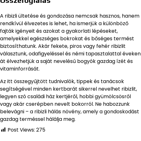
Összefoglalás
A ribizli ültetése és gondozása nemcsak hasznos, hanem
rendkívül élvezetes is lehet, ha ismerjük a különböző
fajták igényeit és azokat a gyakorlati lépéseket,
amelyekkel egészséges bokrokat és bőséges termést
biztosíthatunk. Akár fekete, piros vagy fehér ribizlit
választunk, odafigyeléssel és némi tapasztalattal éveken
át élvezhetjük a saját nevelésű bogyók gazdag ízét és
vitaminforrását.
Az itt összegyűjtött tudnivalók, tippek és tanácsok
segítségével minden kertbarát sikerrel nevelhet ribizlit,
legyen szó családi ház kertjéről, hobbi gyümölcsösről
vagy akár cserépben nevelt bokorról. Ne habozzunk
belevágni – a ribizli hálás növény, amely a gondoskodást
gazdag terméssel hálálja meg.
Post Views:
275