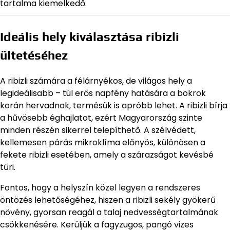
tartalma kiemelkedő.
Ideális hely kiválasztása ribizli
ültetéséhez
A ribizli számára a félárnyékos, de világos hely a
legideálisabb – túl erős napfény hatására a bokrok
korán hervadnak, termésük is apróbb lehet. A ribizli bírja
a hűvösebb éghajlatot, ezért Magyarország szinte
minden részén sikerrel telepíthető. A szélvédett,
kellemesen párás mikroklíma előnyös, különösen a
fekete ribizli esetében, amely a szárazságot kevésbé
tűri.
Fontos, hogy a helyszín közel legyen a rendszeres
öntözés lehetőségéhez, hiszen a ribizli sekély gyökerű
növény, gyorsan reagál a talaj nedvességtartalmának
csökkenésére. Kerüljük a fagyzugos, pangó vizes