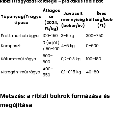
Ribizli trágyázás költségei – praktikus táblázat
Átlagos
Javasolt
Éves
Tápanyag/Trágya
ár
mennyiség
költség/bok
típusa
(2024,
(bokor/év)
(Ft)
Ft/kg)
Érett marhatrágya
100–150
3–5 kg
300–750
0 (saját)
Komposzt
4–6 kg
0–600
/ 50–100
500–
Kálium-műtrágya
0,2–0,3 kg
100–180
600
400–
Nitrogén-műtrágya
0,1–0,15 kg
40–80
550
Metszés: a ribizli bokrok formázása és
megújítása