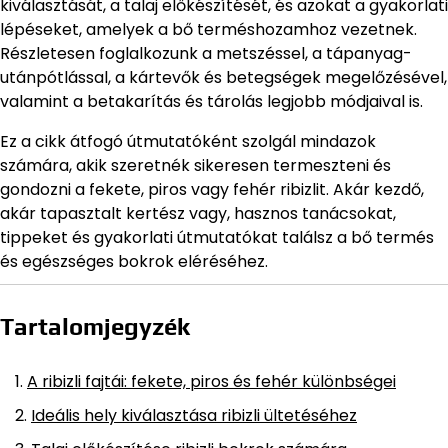
kiválasztását, a talaj előkészítését, és azokat a gyakorlati
lépéseket, amelyek a bő terméshozamhoz vezetnek.
Részletesen foglalkozunk a metszéssel, a tápanyag-
utánpótlással, a kártevők és betegségek megelőzésével,
valamint a betakarítás és tárolás legjobb módjaival is.
Ez a cikk átfogó útmutatóként szolgál mindazok
számára, akik szeretnék sikeresen termeszteni és
gondozni a fekete, piros vagy fehér ribizlit. Akár kezdő,
akár tapasztalt kertész vagy, hasznos tanácsokat,
tippeket és gyakorlati útmutatókat találsz a bő termés
és egészséges bokrok eléréséhez.
Tartalomjegyzék
A ribizli fajtái: fekete, piros és fehér különbségei
Ideális hely kiválasztása ribizli ültetéséhez