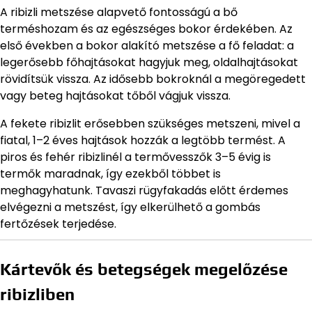
A ribizli metszése alapvető fontosságú a bő
terméshozam és az egészséges bokor érdekében. Az
első években a bokor alakító metszése a fő feladat: a
legerősebb főhajtásokat hagyjuk meg, oldalhajtásokat
rövidítsük vissza. Az idősebb bokroknál a megöregedett
vagy beteg hajtásokat tőből vágjuk vissza.
A fekete ribizlit erősebben szükséges metszeni, mivel a
fiatal, 1–2 éves hajtások hozzák a legtöbb termést. A
piros és fehér ribizlinél a termővesszők 3–5 évig is
termők maradnak, így ezekből többet is
meghagyhatunk. Tavaszi rügyfakadás előtt érdemes
elvégezni a metszést, így elkerülhető a gombás
fertőzések terjedése.
Kártevők és betegségek megelőzése
ribizliben