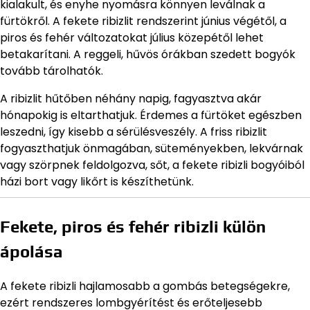
kialakult, és enyhe nyomásra könnyen leválnak a
fürtökről. A fekete ribizlit rendszerint június végétől, a
piros és fehér változatokat július közepétől lehet
betakarítani. A reggeli, hűvös órákban szedett bogyók
tovább tárolhatók.
A ribizlit hűtőben néhány napig, fagyasztva akár
hónapokig is eltarthatjuk. Érdemes a fürtöket egészben
leszedni, így kisebb a sérülésveszély. A friss ribizlit
fogyaszthatjuk önmagában, süteményekben, lekvárnak
vagy szörpnek feldolgozva, sőt, a fekete ribizli bogyóiból
házi bort vagy likőrt is készíthetünk.
Fekete, piros és fehér ribizli külön
ápolása
A fekete ribizli hajlamosabb a gombás betegségekre,
ezért rendszeres lombgyérítést és erőteljesebb