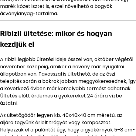
marék kőzetlisztet is, ezzel növelhető a bogyók
ásványianyag-tartalma.
Ribizli ültetése: mikor és hogyan
kezdjük el
A ribizli legjobb ültetési ideje ősszel van, október végétől
november közepéig, amikor a növény már nyugalmi
állapotban van. Tavasszal is ültethető, de az őszi
telepítés során a bokrok jobban meggyökeresednek, így
a következő évben már komolyabb termést adhatnak.
Ültetés előtt érdemes a gyökereket 24 órára vízbe
áztatni.
Az ültetőgödör legyen kb. 40x40x40 cm méretű, az
aljára tegyünk érlelt trágyát vagy komposztot.
Helyezzük el a palántát úgy, hogy a gyökérnyak 5–8 cm-