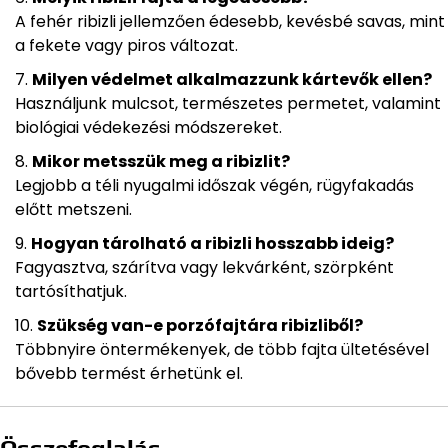
A fehér ribizli jellemzően édesebb, kevésbé savas, mint
a fekete vagy piros változat.
Milyen védelmet alkalmazzunk kártevők ellen?
Használjunk mulcsot, természetes permetet, valamint
biológiai védekezési módszereket.
Mikor metsszük meg a ribizlit?
Legjobb a téli nyugalmi időszak végén, rügyfakadás
előtt metszeni.
Hogyan tárolható a ribizli hosszabb ideig?
Fagyasztva, szárítva vagy lekvárként, szörpként
tartósíthatjuk.
Szükség van-e porzófajtára ribizliből?
Többnyire öntermékenyek, de több fajta ültetésével
bővebb termést érhetünk el.