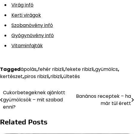
Virág infó
Kerti virágok
Szobanövény infó
Gyógynövény infó
Vitaminfajták
Tagged
ápolás
,
fehér ribizli
,
fekete ribizli
,
gyümölcs
,
kertészet
,
piros ribizli
,
ribizli
,
ültetés
Cukorbetegeknek ajánlott
Bejegyzés
Banános receptek – ha
gyümölcsök – mit szabad
már túl érett
navigáció
enni?
Related Posts