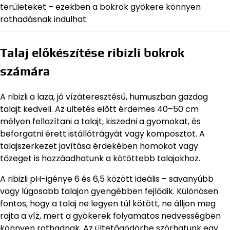
területeket – ezekben a bokrok gyökere könnyen
rothadásnak indulhat.
Talaj előkészítése ribizli bokrok
számára
A ribizli a laza, jó vízáteresztésű, humuszban gazdag
talajt kedveli. Az ültetés előtt érdemes 40–50 cm
mélyen fellazítani a talajt, kiszedni a gyomokat, és
beforgatni érett istállótrágyát vagy komposztot. A
talajszerkezet javítása érdekében homokot vagy
tőzeget is hozzáadhatunk a kötöttebb talajokhoz.
A ribizli pH-igénye 6 és 6,5 között ideális – savanyúbb
vagy lúgosabb talajon gyengébben fejlődik. Különösen
fontos, hogy a talaj ne legyen túl kötött, ne álljon meg
rajta a víz, mert a gyökerek folyamatos nedvességben
könnyen rothadnak. Az ültetőgödörbe szórhatunk egy