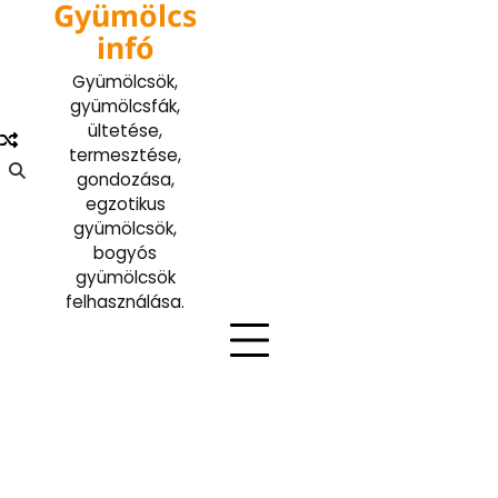
Gyümölcs
Skip
to
infó
content
Gyümölcsök,
gyümölcsfák,
ültetése,
termesztése,
gondozása,
egzotikus
gyümölcsök,
bogyós
gyümölcsök
felhasználása.