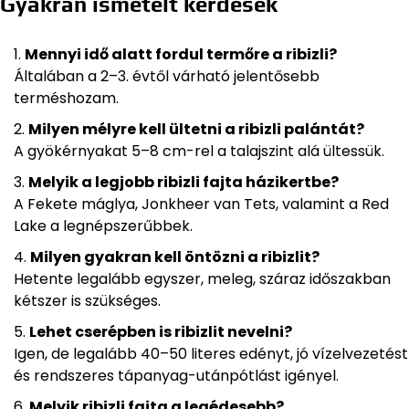
Gyakran ismételt kérdések
Mennyi idő alatt fordul termőre a ribizli?
Általában a 2–3. évtől várható jelentősebb
terméshozam.
Milyen mélyre kell ültetni a ribizli palántát?
A gyökérnyakat 5–8 cm-rel a talajszint alá ültessük.
Melyik a legjobb ribizli fajta házikertbe?
A Fekete máglya, Jonkheer van Tets, valamint a Red
Lake a legnépszerűbbek.
Milyen gyakran kell öntözni a ribizlit?
Hetente legalább egyszer, meleg, száraz időszakban
kétszer is szükséges.
Lehet cserépben is ribizlit nevelni?
Igen, de legalább 40–50 literes edényt, jó vízelvezetést
és rendszeres tápanyag-utánpótlást igényel.
Melyik ribizli fajta a legédesebb?