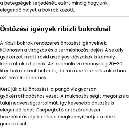
a betegségek terjedését, ezért mindig hagyjunk
elegendő helyet a bokrok között.
Öntözési igények ribizli bokroknál
A ribizli bokrok rendszeres öntözést igényelnek,
különösen a virágzás és a terméshozás idején. A sekély
gyökérzet miatt rövid aszályos időszakok is komoly
károkat okozhatnak. Az optimális vízmennyiség 20–30
liter bokronként hetente, de forró, száraz időszakokban
ezt növelni érdemes.
Kerüljük a túlöntözést: a pangó víz gyorsan
gyökérrothadáshoz vezet. A mulcsozás segít megőrizni a
talaj nedvességtartalmát, így kevesebb öntözés is
elegendő lehet. Csepegtető öntözőrendszer
használatával jelentősen megkönnyíthetjük a ribizli
gondozását.