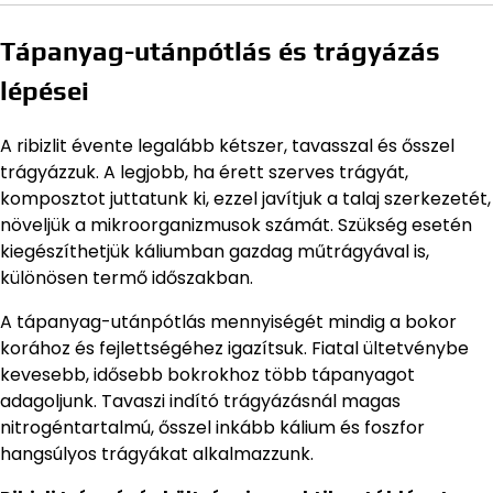
Tápanyag-utánpótlás és trágyázás
lépései
A ribizlit évente legalább kétszer, tavasszal és ősszel
trágyázzuk. A legjobb, ha érett szerves trágyát,
komposztot juttatunk ki, ezzel javítjuk a talaj szerkezetét,
növeljük a mikroorganizmusok számát. Szükség esetén
kiegészíthetjük káliumban gazdag műtrágyával is,
különösen termő időszakban.
A tápanyag-utánpótlás mennyiségét mindig a bokor
korához és fejlettségéhez igazítsuk. Fiatal ültetvénybe
kevesebb, idősebb bokrokhoz több tápanyagot
adagoljunk. Tavaszi indító trágyázásnál magas
nitrogéntartalmú, ősszel inkább kálium és foszfor
hangsúlyos trágyákat alkalmazzunk.