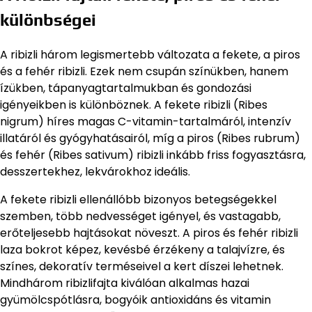
különbségei
A ribizli három legismertebb változata a fekete, a piros
és a fehér ribizli. Ezek nem csupán színükben, hanem
ízükben, tápanyagtartalmukban és gondozási
igényeikben is különböznek. A fekete ribizli (Ribes
nigrum) híres magas C-vitamin-tartalmáról, intenzív
illatáról és gyógyhatásairól, míg a piros (Ribes rubrum)
és fehér (Ribes sativum) ribizli inkább friss fogyasztásra,
desszertekhez, lekvárokhoz ideális.
A fekete ribizli ellenállóbb bizonyos betegségekkel
szemben, több nedvességet igényel, és vastagabb,
erőteljesebb hajtásokat növeszt. A piros és fehér ribizli
laza bokrot képez, kevésbé érzékeny a talajvízre, és
színes, dekoratív terméseivel a kert díszei lehetnek.
Mindhárom ribizlifajta kiválóan alkalmas hazai
gyümölcspótlásra, bogyóik antioxidáns és vitamin