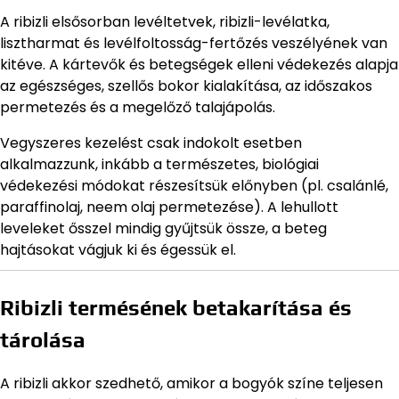
A ribizli elsősorban levéltetvek, ribizli-levélatka,
lisztharmat és levélfoltosság-fertőzés veszélyének van
kitéve. A kártevők és betegségek elleni védekezés alapja
az egészséges, szellős bokor kialakítása, az időszakos
permetezés és a megelőző talajápolás.
Vegyszeres kezelést csak indokolt esetben
alkalmazzunk, inkább a természetes, biológiai
védekezési módokat részesítsük előnyben (pl. csalánlé,
paraffinolaj, neem olaj permetezése). A lehullott
leveleket ősszel mindig gyűjtsük össze, a beteg
hajtásokat vágjuk ki és égessük el.
Ribizli termésének betakarítása és
tárolása
A ribizli akkor szedhető, amikor a bogyók színe teljesen