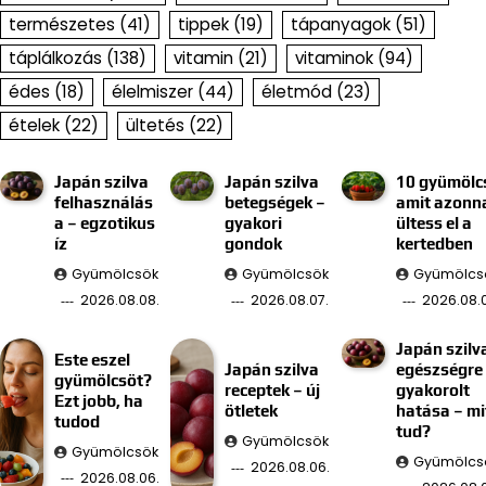
természetes
(41)
tippek
(19)
tápanyagok
(51)
táplálkozás
(138)
vitamin
(21)
vitaminok
(94)
édes
(18)
élelmiszer
(44)
életmód
(23)
ételek
(22)
ültetés
(22)
Japán szilva
Japán szilva
10 gyümölc
felhasználás
betegségek –
amit azonn
a – egzotikus
gyakori
ültess el a
íz
gondok
kertedben
Gyümölcsök
Gyümölcsök
Gyümölcs
2026.08.08.
2026.08.07.
2026.08.0
Japán szilv
Este eszel
Japán szilva
egészségre
gyümölcsöt?
receptek – új
gyakorolt
Ezt jobb, ha
ötletek
hatása – mi
tudod
tud?
Gyümölcsök
Gyümölcsök
Gyümölcs
2026.08.06.
2026.08.06.