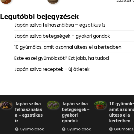
2026.08.
Legutóbbi bejegyzések
Japán szilva felhasználása – egzotikus íz
Japán szilva betegségek – gyakori gondok
10 gyümölcs, amit azonnal ültess el a kertedben
Este eszel gyümölcsöt? Ezt jobb, ha tudod
Japán szilva receptek – új ötletek
Japán szilva
Japán szilva
10 gyümölc
felhasználás
betegségek –
amit azonn
a – egzotikus
gyakori
ültess el a
íz
gondok
kertedben
Gyümölcsök
Gyümölcsök
Gyümölcs