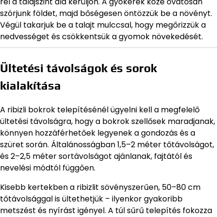
rel a talajszint alá kerüljön. A gyökerek közé óvatosan
szórjunk földet, majd bőségesen öntözzük be a növényt.
Végül takarjuk be a talajt mulccsal, hogy megőrizzük a
nedvességet és csökkentsük a gyomok növekedését.
Ültetési távolságok és sorok
kialakítása
A ribizli bokrok telepítésénél ügyelni kell a megfelelő
ültetési távolságra, hogy a bokrok szellősek maradjanak,
könnyen hozzáférhetőek legyenek a gondozás és a
szüret során. Általánosságban 1,5–2 méter tőtávolságot,
és 2–2,5 méter sortávolságot ajánlanak, fajtától és
nevelési módtól függően.
Kisebb kertekben a ribizlit sövényszerűen, 50–80 cm
tőtávolsággal is ültethetjük – ilyenkor gyakoribb
metszést és nyírást igényel. A túl sűrű telepítés fokozza