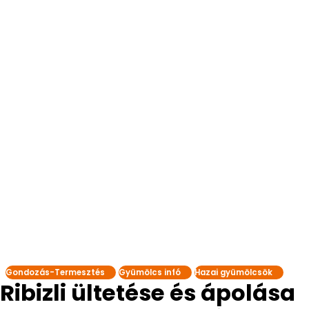
Gondozás-Termesztés
Gyümölcs infó
Hazai gyümölcsök
Ribizli ültetése és ápolása