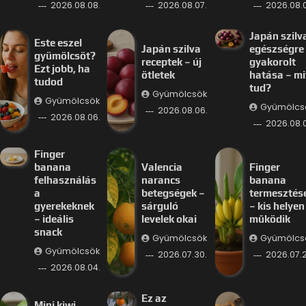
2026.08.08.
2026.08.07.
2026.08.0
Japán szilv
Este eszel
Japán szilva
egészségre
gyümölcsöt?
receptek – új
gyakorolt
Ezt jobb, ha
ötletek
hatása – mi
tudod
tud?
Gyümölcsök
Gyümölcsök
Gyümölcs
2026.08.06.
2026.08.06.
2026.08.
Finger
banana
Valencia
Finger
felhasználás
narancs
banana
a
betegségek –
termesztés
gyerekeknek
sárguló
– kis helyen 
– ideális
levelek okai
működik
snack
Gyümölcsök
Gyümölcs
Gyümölcsök
2026.07.30.
2026.07.2
2026.08.04.
Ez az
Mini kiwi