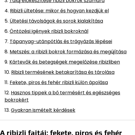
Talaj előkészítése ribizli bokrok számára
Ribizli ültetése: mikor és hogyan kezdjük el
Ültetési távolságok és sorok kialakítása
Öntözési igények ribizli bokroknál
Tápanyag-utánpótlás és trágyázás lépései
Metszés: a ribizli bokrok formázása és megújítása
Kártevők és betegségek megelőzése ribizliben
Ribizli termésének betakarítása és tárolása
Fekete, piros és fehér ribizli külön ápolása
Hasznos tippek a bő termésért és egészséges
bokrokért
Gyakran ismételt kérdések
A ribizli fajtái: fekete, piros és fehér