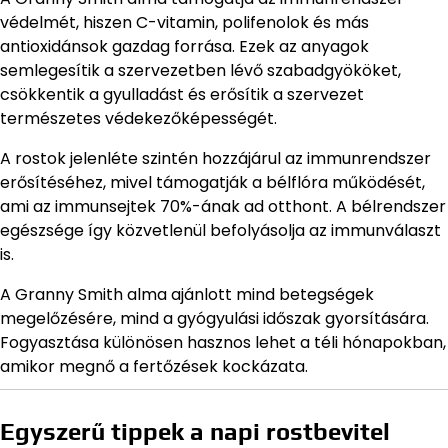
védelmét, hiszen C-vitamin, polifenolok és más
antioxidánsok gazdag forrása. Ezek az anyagok
semlegesítik a szervezetben lévő szabadgyököket,
csökkentik a gyulladást és erősítik a szervezet
természetes védekezőképességét.
A rostok jelenléte szintén hozzájárul az immunrendszer
erősítéséhez, mivel támogatják a bélflóra működését,
ami az immunsejtek 70%-ának ad otthont. A bélrendszer
egészsége így közvetlenül befolyásolja az immunválaszt
is.
A Granny Smith alma ajánlott mind betegségek
megelőzésére, mind a gyógyulási időszak gyorsítására.
Fogyasztása különösen hasznos lehet a téli hónapokban,
amikor megnő a fertőzések kockázata.
Egyszerű tippek a napi rostbevitel