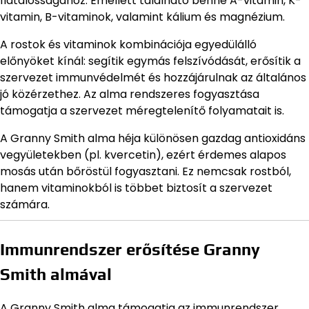
fiatalosságához. Emellett található benne A-vitamin, K-
vitamin, B-vitaminok, valamint kálium és magnézium.
A rostok és vitaminok kombinációja egyedülálló
előnyöket kínál: segítik egymás felszívódását, erősítik a
szervezet immunvédelmét és hozzájárulnak az általános
jó közérzethez. Az alma rendszeres fogyasztása
támogatja a szervezet méregtelenítő folyamatait is.
A Granny Smith alma héja különösen gazdag antioxidáns
vegyületekben (pl. kvercetin), ezért érdemes alapos
mosás után bőröstül fogyasztani. Ez nemcsak rostból,
hanem vitaminokból is többet biztosít a szervezet
számára.
Immunrendszer erősítése Granny
Smith almával
A Granny Smith alma támogatja az immunrendszer