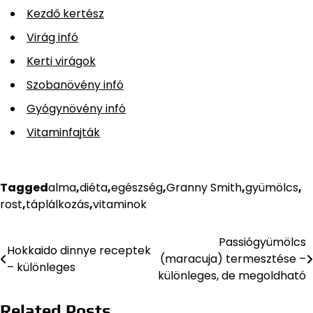
Kezdő kertész
Virág infó
Kerti virágok
Szobanövény infó
Gyógynövény infó
Vitaminfajták
Tagged
alma
,
diéta
,
egészség
,
Granny Smith
,
gyümölcs
,
rost
,
táplálkozás
,
vitaminok
Passiógyümölcs
Bejegyzés
Hokkaido dinnye receptek
(maracuja) termesztése –
– különleges
navigáció
különleges, de megoldható
Related Posts