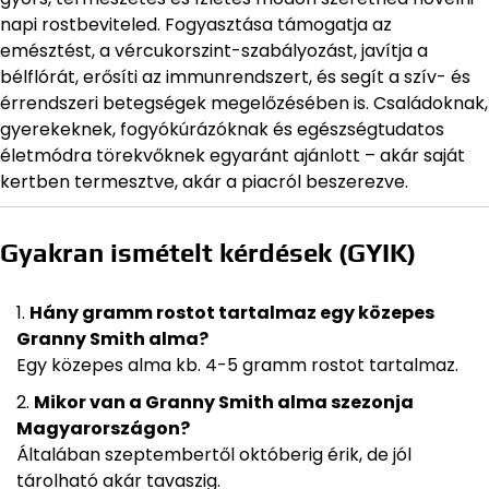
napi rostbeviteled. Fogyasztása támogatja az
emésztést, a vércukorszint-szabályozást, javítja a
bélflórát, erősíti az immunrendszert, és segít a szív- és
érrendszeri betegségek megelőzésében is. Családoknak,
gyerekeknek, fogyókúrázóknak és egészségtudatos
életmódra törekvőknek egyaránt ajánlott – akár saját
kertben termesztve, akár a piacról beszerezve.
Gyakran ismételt kérdések (GYIK)
Hány gramm rostot tartalmaz egy közepes
Granny Smith alma?
Egy közepes alma kb. 4-5 gramm rostot tartalmaz.
Mikor van a Granny Smith alma szezonja
Magyarországon?
Általában szeptembertől októberig érik, de jól
tárolható akár tavaszig.