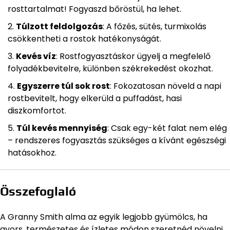
rosttartalmat! Fogyaszd bőröstül, ha lehet.
Túlzott feldolgozás
: A főzés, sütés, turmixolás
csökkentheti a rostok hatékonyságát.
Kevés víz
: Rostfogyasztáskor ügyelj a megfelelő
folyadékbevitelre, különben székrekedést okozhat.
Egyszerre túl sok rost
: Fokozatosan növeld a napi
rostbevitelt, hogy elkerüld a puffadást, hasi
diszkomfortot.
Túl kevés mennyiség
: Csak egy-két falat nem elég
– rendszeres fogyasztás szükséges a kívánt egészségi
hatásokhoz.
Összefoglaló
A Granny Smith alma az egyik legjobb gyümölcs, ha
gyors, természetes és ízletes módon szeretnéd növelni