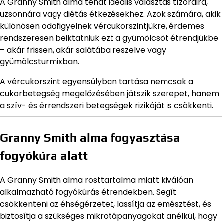
A Granny Smith alma tehát ideális választás tízóraira,
uzsonnára vagy diétás étkezésekhez. Azok számára, akik
különösen odafigyelnek vércukorszintjükre, érdemes
rendszeresen beiktatniuk ezt a gyümölcsöt étrendjükbe
– akár frissen, akár salátába reszelve vagy
gyümölcsturmixban.
A vércukorszint egyensúlyban tartása nemcsak a
cukorbetegség megelőzésében játszik szerepet, hanem
a szív- és érrendszeri betegségek rizikóját is csökkenti.
Granny Smith alma fogyasztása
fogyókúra alatt
A Granny Smith alma rosttartalma miatt kiválóan
alkalmazható fogyókúrás étrendekben. Segít
csökkenteni az éhségérzetet, lassítja az emésztést, és
biztosítja a szükséges mikrotápanyagokat anélkül, hogy