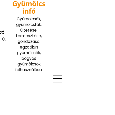
Gyümölcs
Skip
to
infó
content
Gyümölcsök,
gyümölcsfák,
ültetése,
termesztése,
gondozása,
egzotikus
gyümölcsök,
bogyós
gyümölcsök
felhasználása.