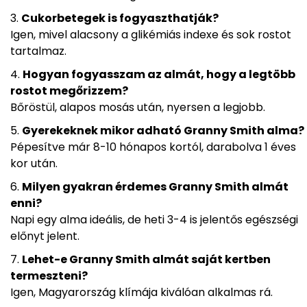
Cukorbetegek is fogyaszthatják?
Igen, mivel alacsony a glikémiás indexe és sok rostot
tartalmaz.
Hogyan fogyasszam az almát, hogy a legtöbb
rostot megőrizzem?
Bőröstül, alapos mosás után, nyersen a legjobb.
Gyerekeknek mikor adható Granny Smith alma?
Pépesítve már 8-10 hónapos kortól, darabolva 1 éves
kor után.
Milyen gyakran érdemes Granny Smith almát
enni?
Napi egy alma ideális, de heti 3-4 is jelentős egészségi
előnyt jelent.
Lehet-e Granny Smith almát saját kertben
termeszteni?
Igen, Magyarország klímája kiválóan alkalmas rá.