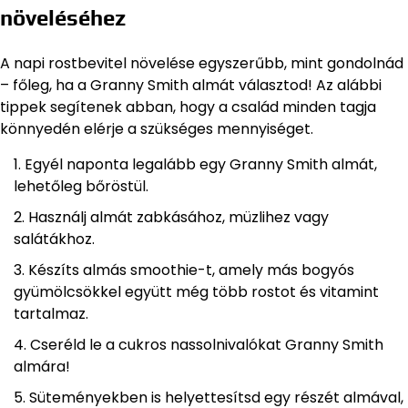
növeléséhez
A napi rostbevitel növelése egyszerűbb, mint gondolnád
– főleg, ha a Granny Smith almát választod! Az alábbi
tippek segítenek abban, hogy a család minden tagja
könnyedén elérje a szükséges mennyiséget.
Egyél naponta legalább egy Granny Smith almát,
lehetőleg bőröstül.
Használj almát zabkásához, müzlihez vagy
salátákhoz.
Készíts almás smoothie-t, amely más bogyós
gyümölcsökkel együtt még több rostot és vitamint
tartalmaz.
Cseréld le a cukros nassolnivalókat Granny Smith
almára!
Süteményekben is helyettesítsd egy részét almával,