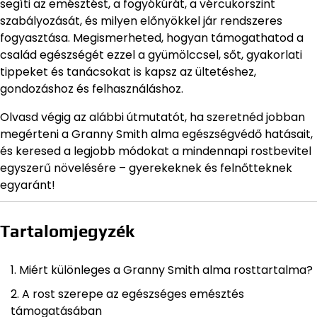
segíti az emésztést, a fogyókúrát, a vércukorszint
szabályozását, és milyen előnyökkel jár rendszeres
fogyasztása. Megismerheted, hogyan támogathatod a
család egészségét ezzel a gyümölccsel, sőt, gyakorlati
tippeket és tanácsokat is kapsz az ültetéshez,
gondozáshoz és felhasználáshoz.
Olvasd végig az alábbi útmutatót, ha szeretnéd jobban
megérteni a Granny Smith alma egészségvédő hatásait,
és keresed a legjobb módokat a mindennapi rostbevitel
egyszerű növelésére – gyerekeknek és felnőtteknek
egyaránt!
Tartalomjegyzék
Miért különleges a Granny Smith alma rosttartalma?
A rost szerepe az egészséges emésztés
támogatásában