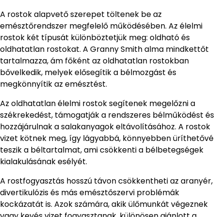
A rostok alapvető szerepet töltenek be az
emésztőrendszer megfelelő működésében. Az élelmi
rostok két típusát különböztetjük meg: oldható és
oldhatatlan rostokat. A Granny Smith alma mindkettőt
tartalmazza, ám főként az oldhatatlan rostokban
bővelkedik, melyek elősegítik a bélmozgást és
megkönnyítik az emésztést.
Az oldhatatlan élelmi rostok segítenek megelőzni a
székrekedést, támogatják a rendszeres bélműködést és
hozzájárulnak a salakanyagok eltávolításához. A rostok
vizet kötnek meg, így lágyabbá, könnyebben üríthetővé
teszik a béltartalmat, ami csökkenti a bélbetegségek
kialakulásának esélyét.
A rostfogyasztás hosszú távon csökkentheti az aranyér,
divertikulózis és más emésztőszervi problémák
kockázatát is. Azok számára, akik ülőmunkát végeznek
vagy kevés vizet fogyasztanak, különösen ajánlott a