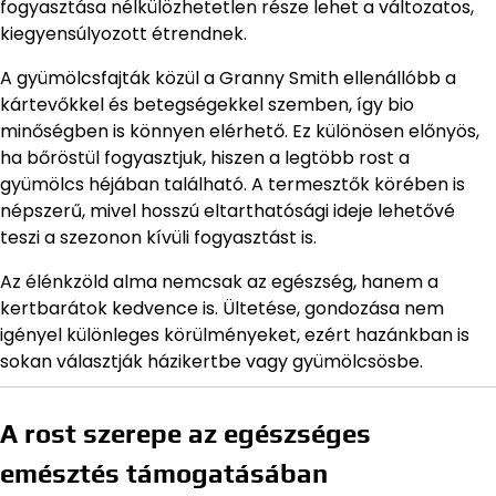
fogyasztása nélkülözhetetlen része lehet a változatos,
kiegyensúlyozott étrendnek.
A gyümölcsfajták közül a Granny Smith ellenállóbb a
kártevőkkel és betegségekkel szemben, így bio
minőségben is könnyen elérhető. Ez különösen előnyös,
ha bőröstül fogyasztjuk, hiszen a legtöbb rost a
gyümölcs héjában található. A termesztők körében is
népszerű, mivel hosszú eltarthatósági ideje lehetővé
teszi a szezonon kívüli fogyasztást is.
Az élénkzöld alma nemcsak az egészség, hanem a
kertbarátok kedvence is. Ültetése, gondozása nem
igényel különleges körülményeket, ezért hazánkban is
sokan választják házikertbe vagy gyümölcsösbe.
A rost szerepe az egészséges
emésztés támogatásában