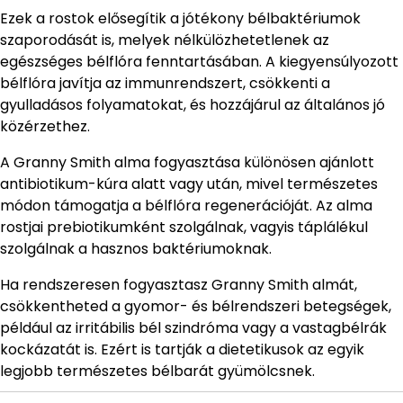
Ezek a rostok elősegítik a jótékony bélbaktériumok
szaporodását is, melyek nélkülözhetetlenek az
egészséges bélflóra fenntartásában. A kiegyensúlyozott
bélflóra javítja az immunrendszert, csökkenti a
gyulladásos folyamatokat, és hozzájárul az általános jó
közérzethez.
A Granny Smith alma fogyasztása különösen ajánlott
antibiotikum-kúra alatt vagy után, mivel természetes
módon támogatja a bélflóra regenerációját. Az alma
rostjai prebiotikumként szolgálnak, vagyis táplálékul
szolgálnak a hasznos baktériumoknak.
Ha rendszeresen fogyasztasz Granny Smith almát,
csökkentheted a gyomor- és bélrendszeri betegségek,
például az irritábilis bél szindróma vagy a vastagbélrák
kockázatát is. Ezért is tartják a dietetikusok az egyik
legjobb természetes bélbarát gyümölcsnek.