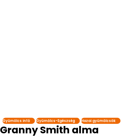
Gyümölcs infó
Gyümölcs-Egészség
Hazai gyümölcsök
Granny Smith alma