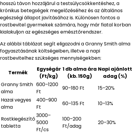
hosszú távon hozzájárul a testsúlycsökkentéshez, a
krónikus betegségek megelőzéséhez és az általános
egészségi állapot javításához is. Különösen fontos a
rostbevitel gyermekek számára, hogy már fiatal korban
kialakuljon az egészséges emésztőrendszer.
Az alábbi táblázat segít eligazodni a Granny Smith alma
fogyasztásának költségeiben, illetve a napi
rostbevitelhez szükséges mennyiségekben:
Egységár
1 db alma ára
Napi ajánlott
Termék
(Ft/kg)
(kb. 150g)
adag (%)
Granny Smith
600–1200
90–180 Ft
15–20%
alma
Ft
Hazai vegyes
400–900
60–135 Ft
10–13%
alma
Ft
3000–
Rostkiegészítő
100–200
5000
20–30%
tabletta
Ft/adag
Ft/cs