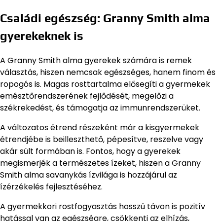
Családi egészség: Granny Smith alma
gyerekeknek is
A Granny Smith alma gyerekek számára is remek
választás, hiszen nemcsak egészséges, hanem finom és
ropogós is. Magas rosttartalma elősegíti a gyermekek
emésztőrendszerének fejlődését, megelőzi a
székrekedést, és támogatja az immunrendszerüket.
A változatos étrend részeként már a kisgyermekek
étrendjébe is beilleszthető, pépesítve, reszelve vagy
akár sült formában is. Fontos, hogy a gyerekek
megismerjék a természetes ízeket, hiszen a Granny
Smith alma savanykás ízvilága is hozzájárul az
ízérzékelés fejlesztéséhez.
A gyermekkori rostfogyasztás hosszú távon is pozitív
hatással van az egészségre, csökkenti az elhízás,