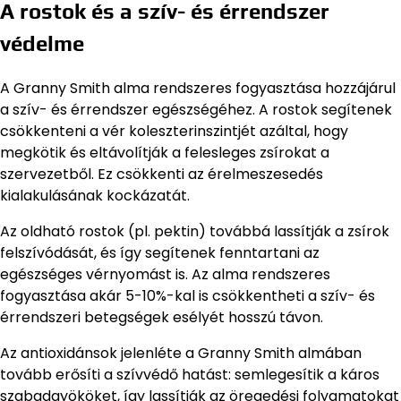
A rostok és a szív- és érrendszer
védelme
A Granny Smith alma rendszeres fogyasztása hozzájárul
a szív- és érrendszer egészségéhez. A rostok segítenek
csökkenteni a vér koleszterinszintjét azáltal, hogy
megkötik és eltávolítják a felesleges zsírokat a
szervezetből. Ez csökkenti az érelmeszesedés
kialakulásának kockázatát.
Az oldható rostok (pl. pektin) továbbá lassítják a zsírok
felszívódását, és így segítenek fenntartani az
egészséges vérnyomást is. Az alma rendszeres
fogyasztása akár 5-10%-kal is csökkentheti a szív- és
érrendszeri betegségek esélyét hosszú távon.
Az antioxidánsok jelenléte a Granny Smith almában
tovább erősíti a szívvédő hatást: semlegesítik a káros
szabadgyököket, így lassítják az öregedési folyamatokat