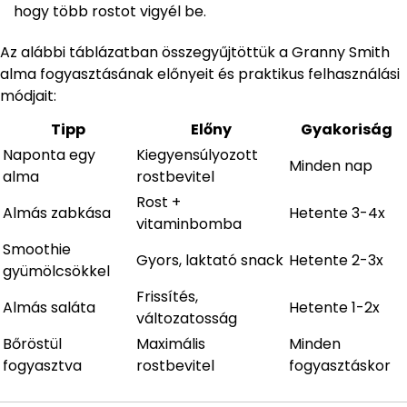
hogy több rostot vigyél be.
Az alábbi táblázatban összegyűjtöttük a Granny Smith
alma fogyasztásának előnyeit és praktikus felhasználási
módjait:
Tipp
Előny
Gyakoriság
Naponta egy
Kiegyensúlyozott
Minden nap
alma
rostbevitel
Rost +
Almás zabkása
Hetente 3-4x
vitaminbomba
Smoothie
Gyors, laktató snack
Hetente 2-3x
gyümölcsökkel
Frissítés,
Almás saláta
Hetente 1-2x
változatosság
Bőröstül
Maximális
Minden
fogyasztva
rostbevitel
fogyasztáskor