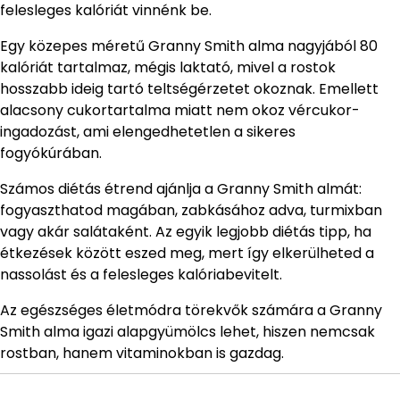
felesleges kalóriát vinnénk be.
Egy közepes méretű Granny Smith alma nagyjából 80
kalóriát tartalmaz, mégis laktató, mivel a rostok
hosszabb ideig tartó teltségérzetet okoznak. Emellett
alacsony cukortartalma miatt nem okoz vércukor-
ingadozást, ami elengedhetetlen a sikeres
fogyókúrában.
Számos diétás étrend ajánlja a Granny Smith almát:
fogyaszthatod magában, zabkásához adva, turmixban
vagy akár salátaként. Az egyik legjobb diétás tipp, ha
étkezések között eszed meg, mert így elkerülheted a
nassolást és a felesleges kalóriabevitelt.
Az egészséges életmódra törekvők számára a Granny
Smith alma igazi alapgyümölcs lehet, hiszen nemcsak
rostban, hanem vitaminokban is gazdag.