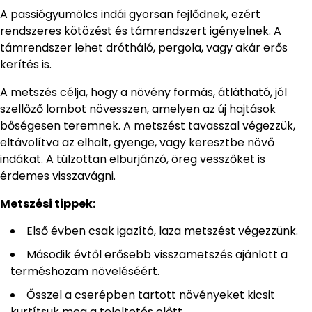
A passiógyümölcs indái gyorsan fejlődnek, ezért
rendszeres kötözést és támrendszert igényelnek. A
támrendszer lehet drótháló, pergola, vagy akár erős
kerítés is.
A metszés célja, hogy a növény formás, átlátható, jól
szellőző lombot növesszen, amelyen az új hajtások
bőségesen teremnek. A metszést tavasszal végezzük,
eltávolítva az elhalt, gyenge, vagy keresztbe növő
indákat. A túlzottan elburjánzó, öreg vesszőket is
érdemes visszavágni.
Metszési tippek:
Első évben csak igazító, laza metszést végezzünk.
Második évtől erősebb visszametszés ajánlott a
terméshozam növeléséért.
Ősszel a cserépben tartott növényeket kicsit
kurtítsuk meg a teleltetés előtt.