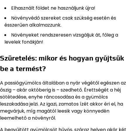
Elhasznált földet ne használjunk újra!
Növényvédő szereket csak szükség esetén és
ésszerűen alkalmazzunk.
Növényeket rendszeresen vizsgáljuk át, főleg a
levelek fonákján!
Szüretelés: mikor és hogyan gyűjtsük
be a termést?
A passiógyümölcs általában a nyár végétől egészen az
őszig – akár októberig is – szedhető. Érettségét a héj
sötétedése, enyhe ráncosodása és a gyümölcs
leszakadása jelzi. Az igazi, zamatos ízét akkor éri el, ha
megvárjuk, míg magától leesik vagy könnyedén
leemelhető a növényről.
A begyűjtött gyümölcsöt hűvös, száraz helyen akár két