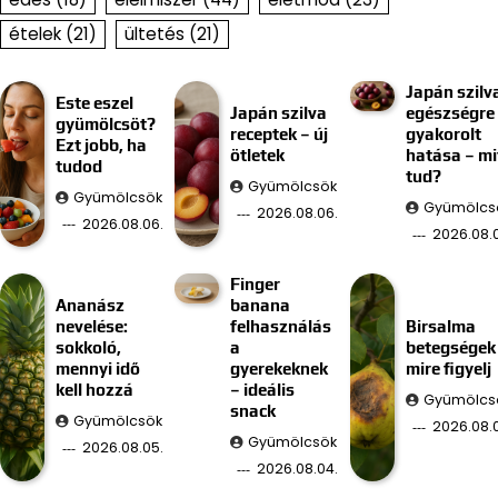
ételek
(21)
ültetés
(21)
Japán szilv
Este eszel
Japán szilva
egészségre
gyümölcsöt?
receptek – új
gyakorolt
Ezt jobb, ha
ötletek
hatása – mi
tudod
tud?
Gyümölcsök
Gyümölcsök
Gyümölcs
2026.08.06.
2026.08.06.
2026.08.
Finger
Ananász
banana
nevelése:
felhasználás
Birsalma
sokkoló,
a
betegségek
mennyi idő
gyerekeknek
mire figyelj
kell hozzá
– ideális
Gyümölcs
snack
Gyümölcsök
2026.08.
Gyümölcsök
2026.08.05.
2026.08.04.