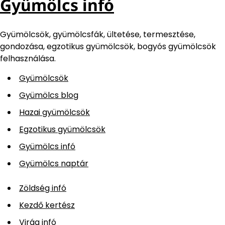
Gyümölcs infó
Gyümölcsök, gyümölcsfák, ültetése, termesztése,
gondozása, egzotikus gyümölcsök, bogyós gyümölcsök
felhasználása.
Gyümölcsök
Gyümölcs blog
Hazai gyümölcsök
Egzotikus gyümölcsök
Gyümölcs infó
Gyümölcs naptár
Zöldség infó
Kezdő kertész
Virág infó