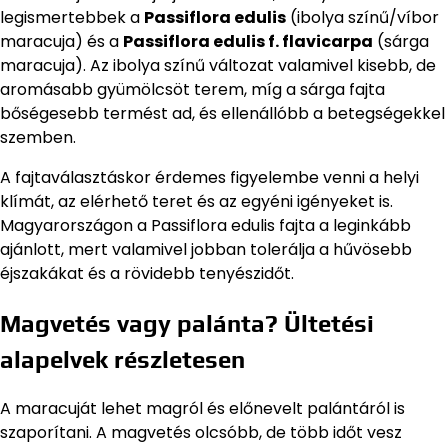
legismertebbek a
Passiflora edulis
(ibolya színű/víbor
maracuja) és a
Passiflora edulis f. flavicarpa
(sárga
maracuja). Az ibolya színű változat valamivel kisebb, de
aromásabb gyümölcsöt terem, míg a sárga fajta
bőségesebb termést ad, és ellenállóbb a betegségekkel
szemben.
A fajtaválasztáskor érdemes figyelembe venni a helyi
klímát, az elérhető teret és az egyéni igényeket is.
Magyarországon a Passiflora edulis fajta a leginkább
ajánlott, mert valamivel jobban tolerálja a hűvösebb
éjszakákat és a rövidebb tenyészidőt.
Magvetés vagy palánta? Ültetési
alapelvek részletesen
A maracuját lehet magról és előnevelt palántáról is
szaporítani. A magvetés olcsóbb, de több időt vesz