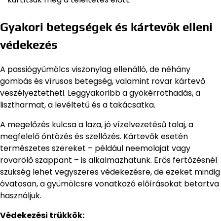
Gyakori betegségek és kártevők elleni
védekezés
A passiógyümölcs viszonylag ellenálló, de néhány
gombás és vírusos betegség, valamint rovar kártevő
veszélyeztetheti. Leggyakoribb a gyökérrothadás, a
lisztharmat, a levéltetű és a takácsatka.
A megelőzés kulcsa a laza, jó vízelvezetésű talaj, a
megfelelő öntözés és szellőzés. Kártevők esetén
természetes szereket – például neemolajat vagy
rovarölő szappant – is alkalmazhatunk. Erős fertőzésnél
szükség lehet vegyszeres védekezésre, de ezeket mindig
óvatosan, a gyümölcsre vonatkozó előírásokat betartva
használjuk.
Védekezési trükkök: