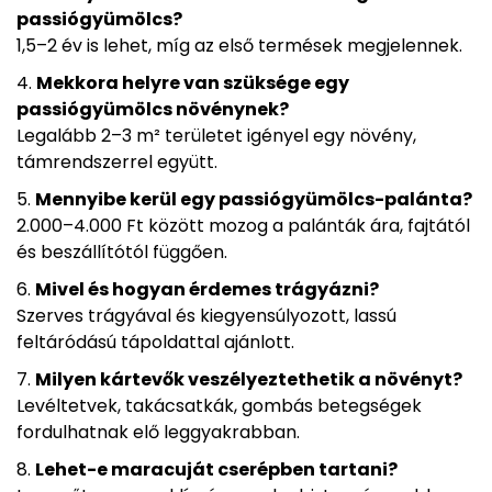
passiógyümölcs?
1,5–2 év is lehet, míg az első termések megjelennek.
Mekkora helyre van szüksége egy
passiógyümölcs növénynek?
Legalább 2–3 m² területet igényel egy növény,
támrendszerrel együtt.
Mennyibe kerül egy passiógyümölcs-palánta?
2.000–4.000 Ft között mozog a palánták ára, fajtától
és beszállítótól függően.
Mivel és hogyan érdemes trágyázni?
Szerves trágyával és kiegyensúlyozott, lassú
feltáródású tápoldattal ajánlott.
Milyen kártevők veszélyeztethetik a növényt?
Levéltetvek, takácsatkák, gombás betegségek
fordulhatnak elő leggyakrabban.
Lehet-e maracuját cserépben tartani?