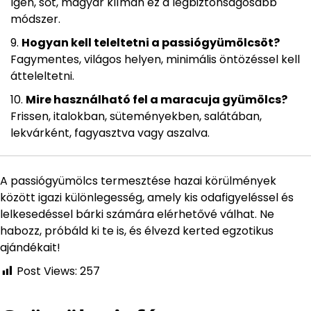
Igen, sőt, magyar klímán ez a legbiztonságosabb
módszer.
Hogyan kell teleltetni a passiógyümölcsöt?
Fagymentes, világos helyen, minimális öntözéssel kell
átteleltetni.
Mire használható fel a maracuja gyümölcs?
Frissen, italokban, süteményekben, salátában,
lekvárként, fagyasztva vagy aszalva.
A passiógyümölcs termesztése hazai körülmények
között igazi különlegesség, amely kis odafigyeléssel és
lelkesedéssel bárki számára elérhetővé válhat. Ne
habozz, próbáld ki te is, és élvezd kerted egzotikus
ajándékait!
Post Views:
257