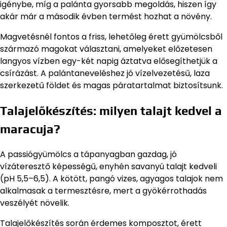
igénybe, míg a palánta gyorsabb megoldás, hiszen így
akár már a második évben termést hozhat a növény.
Magvetésnél fontos a friss, lehetőleg érett gyümölcsből
származó magokat választani, amelyeket előzetesen
langyos vízben egy-két napig áztatva elősegíthetjük a
csírázást. A palántaneveléshez jó vízelvezetésű, laza
szerkezetű földet és magas páratartalmat biztosítsunk.
Talajelőkészítés: milyen talajt kedvel a
maracuja?
A passiógyümölcs a tápanyagban gazdag, jó
vízáteresztő képességű, enyhén savanyú talajt kedveli
(pH 5,5–6,5). A kötött, pangó vizes, agyagos talajok nem
alkalmasak a termesztésre, mert a gyökérrothadás
veszélyét növelik.
Talajelőkészítés során érdemes komposztot, érett