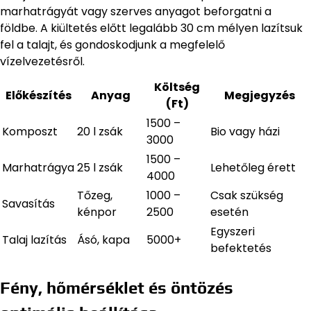
marhatrágyát vagy szerves anyagot beforgatni a
földbe. A kiültetés előtt legalább 30 cm mélyen lazítsuk
fel a talajt, és gondoskodjunk a megfelelő
vízelvezetésről.
Költség
Előkészítés
Anyag
Megjegyzés
(Ft)
1500 –
Komposzt
20 l zsák
Bio vagy házi
3000
1500 –
Marhatrágya
25 l zsák
Lehetőleg érett
4000
Tőzeg,
1000 –
Csak szükség
Savasítás
kénpor
2500
esetén
Egyszeri
Talaj lazítás
Ásó, kapa
5000+
befektetés
Fény, hőmérséklet és öntözés