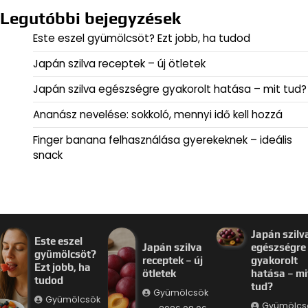
Legutóbbi bejegyzések
Este eszel gyümölcsöt? Ezt jobb, ha tudod
Japán szilva receptek – új ötletek
Japán szilva egészségre gyakorolt hatása – mit tud?
Ananász nevelése: sokkoló, mennyi idő kell hozzá
Finger banana felhasználása gyerekeknek – ideális
snack
Japán szilv
Este eszel
Japán szilva
egészségre
gyümölcsöt?
receptek – új
gyakorolt
Ezt jobb, ha
ötletek
hatása – mi
tudod
tud?
Gyümölcsök
Gyümölcsök
Gyümölcs