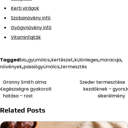
Kerti virágok
Szobanövény infó
Gyógynövény infó
Vitaminfajták
Tagged
bio
,
gyümölcs
,
kertészet
,
különleges
,
maracuja
,
növények
,
passiógyümölcs
,
termesztés
Granny Smith alma
Szeder termesztése
Bejegyzés
egészségre gyakorolt
kezdőknek – gyors
navigáció
hatása – rost
sikerélmény
Related Posts