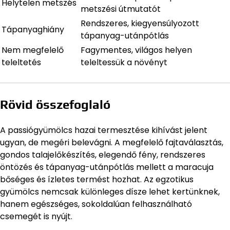
Helytelen metszés
metszési útmutatót
Rendszeres, kiegyensúlyozott
Tápanyaghiány
tápanyag-utánpótlás
Nem megfelelő
Fagymentes, világos helyen
teleltetés
teleltessük a növényt
Rövid összefoglaló
A passiógyümölcs hazai termesztése kihívást jelent
ugyan, de megéri belevágni. A megfelelő fajtaválasztás,
gondos talajelőkészítés, elegendő fény, rendszeres
öntözés és tápanyag-utánpótlás mellett a maracuja
bőséges és ízletes termést hozhat. Az egzotikus
gyümölcs nemcsak különleges dísze lehet kertünknek,
hanem egészséges, sokoldalúan felhasználható
csemegét is nyújt.