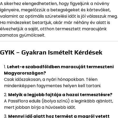
A sikerhez elengedhetetlen, hogy figyeljünk a növény
igényeire, megelőzzük a betegségeket és kártevőket,
valamint az optimális szüretelési időt is jól válasszuk meg.
Ha mindezeket betartjuk, akár már néhány év alatt is
élvezhetjük a saját, otthon termesztett maracujánk
zamatos gyümölcseit.
GYIK – Gyakran Ismételt Kérdések
Lehet-e szabadföldben maracuját termeszteni
Magyarországon?
Csak időszakosan, a nyári hónapokban. Télen
mindenképpen fagymentes helyen kell tartani.
Melyik a legjobb fajtája a hazai termesztésre?
A Passiflora edulis (ibolya színű) a leginkább ajánlott,
mert jobban bírja a hűvösebb időt.
Mennyi idő alatt hoz termést a magról vetett