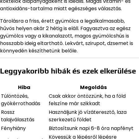
koktélok alapanyagaként is ideális. Magas vitamin- és
antioxidáns-tartalma miatt egészséges választás.
Tárolásra a friss, érett gyümölcs a legalkalmasabb,
hűvös helyen akár 2 hétig is eláll. Fagyasztva az egész
gyümölcs vagy a kikanalazott, magos gyümölcshús is
hosszabb ideig eltartható. Lekvárt, szirupot, dzsemet is
könnyedén készíthetünk belőle.
Leggyakoribb hibák és ezek elkerülése
Hiba
Megoldás
Túlöntözés,
Csak akkor öntözzünk, ha a föld
gyökérrothadás
felszíne már szikkadt
Rossz
Használjunk jó vízáteresztő, laza
talajválasztás
szerkezetű földet
Fényhiány
Biztosítsunk napi 6-8 óra napfényt
Kövessük a lépésről lépésre