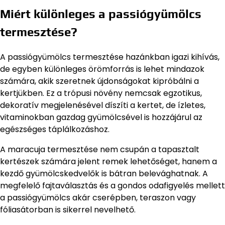
Miért különleges a passiógyümölcs
termesztése?
A passiógyümölcs termesztése hazánkban igazi kihívás,
de egyben különleges örömforrás is lehet mindazok
számára, akik szeretnek újdonságokat kipróbálni a
kertjükben. Ez a trópusi növény nemcsak egzotikus,
dekoratív megjelenésével díszíti a kertet, de ízletes,
vitaminokban gazdag gyümölcsével is hozzájárul az
egészséges táplálkozáshoz.
A maracuja termesztése nem csupán a tapasztalt
kertészek számára jelent remek lehetőséget, hanem a
kezdő gyümölcskedvelők is bátran belevághatnak. A
megfelelő fajtaválasztás és a gondos odafigyelés mellett
a passiógyümölcs akár cserépben, teraszon vagy
fóliasátorban is sikerrel nevelhető.