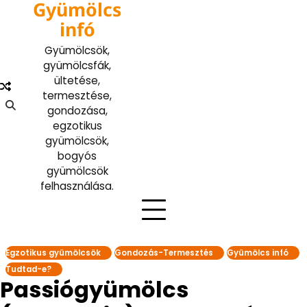
Gyümölcs
Skip
to
infó
content
Gyümölcsök,
gyümölcsfák,
ültetése,
termesztése,
gondozása,
egzotikus
gyümölcsök,
bogyós
gyümölcsök
felhasználása.
Egzotikus gyümölcsök
Gondozás-Termesztés
Gyümölcs infó
Tudtad-e?
Passiógyümölcs