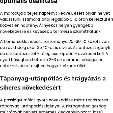
optimális beállítása
A maracuja a teljes napfényt kedveli, ezért olyan helyet
válasszunk számára, ahol legalább 6–8 órán keresztül éri
közvetlen napfény. Árnyékos helyen gyengébb
növekedésre és kevesebb termésre számíthatunk.
A hőmérséklet ideális tartománya 20–30 °C között van,
de rövid ideig akár 35 °C-ot is elvisel. Az öntözést igényli,
de a túlöntözéstől – főleg cserépben – óvakodni kell. A
nyári hőségben hetente 2–3 alkalommal bőségesen
öntözzük, de a talajt ne hagyjuk vízben állni.
Tápanyag-utánpótlás és trágyázás a
sikeres növekedésért
A passiógyümölcs gyors növekedése miatt rendszeres
tápanyag-utánpótlást igényel. A nitrogénben gazdag
műtrágyák helyett érdemes kiegyensúlyozott, lassú