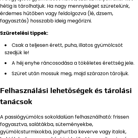
hétig is tárolhatjuk. Ha nagy mennyiséget szüretelünk,
érdemes hűtőben vagy feldolgozva (lé, dzsem,
fagyasztás) hosszabb ideig megőrizni.
Szüretelési tippek:
Csak a teljesen érett, puha, illatos gyümölcsöt
szedjük le!
A héj enyhe ráncosodása a tökéletes érettség jele.
Szüret után mossuk meg, majd szárazon tároljuk.
Felhasználási lehetőségek és tárolási
tanácsok
A passiógyümölcs sokoldalúan felhasználható: frissen
fogyasztva, salátákba, süteményekbe,
gyümölcsturmixokba, joghurtba keverve vagy italok,