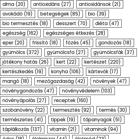
alma
(20)
antioxidáns
(27)
antioxidánsok
(21)
avokádó
(19)
betegségek
(85)
bio
(39)
bio termesztés
(18)
desszert
(70)
diéta
(47)
egészség
(162)
egészséges étkezés
(28)
eper
(20)
frissítő
(18)
főzés
(45)
gondozás
(18)
gyümölcs
(372)
gyümölcsfa
(27)
gyümölcsfák
(37)
jótékony hatás
(26)
kert
(22)
kertészet
(220)
kertészkedés
(19)
konyha
(106)
kártevők
(17)
mangó
(18)
mezőgazdaság
(42)
növények
(47)
növénygondozás
(47)
növényvédelem
(103)
növényápolás
(27)
receptek
(160)
szobanövény
(22)
termesztés
(92)
termés
(30)
természetes
(41)
tippek
(19)
tápanyagok
(51)
táplálkozás
(137)
vitamin
(21)
vitaminok
(94)
édes
(18)
élelmiszer
(44)
életmód
(23)