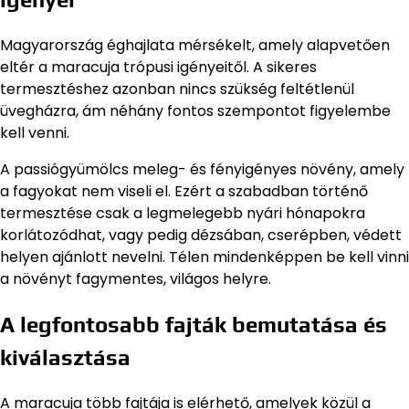
Magyarország éghajlata mérsékelt, amely alapvetően
eltér a maracuja trópusi igényeitől. A sikeres
termesztéshez azonban nincs szükség feltétlenül
üvegházra, ám néhány fontos szempontot figyelembe
kell venni.
A passiógyümölcs meleg- és fényigényes növény, amely
a fagyokat nem viseli el. Ezért a szabadban történő
termesztése csak a legmelegebb nyári hónapokra
korlátozódhat, vagy pedig dézsában, cserépben, védett
helyen ajánlott nevelni. Télen mindenképpen be kell vinni
a növényt fagymentes, világos helyre.
A legfontosabb fajták bemutatása és
kiválasztása
A maracuja több fajtája is elérhető, amelyek közül a