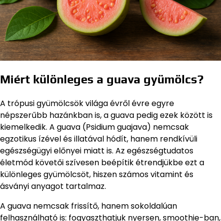
Miért különleges a guava gyümölcs?
A trópusi gyümölcsök világa évről évre egyre
népszerűbb hazánkban is, a guava pedig ezek között is
kiemelkedik. A guava (Psidium guajava) nemcsak
egzotikus ízével és illatával hódít, hanem rendkívüli
egészségügyi előnyei miatt is. Az egészségtudatos
életmód követői szívesen beépítik étrendjükbe ezt a
különleges gyümölcsöt, hiszen számos vitamint és
ásványi anyagot tartalmaz.
A guava nemcsak frissítő, hanem sokoldalúan
felhasználható is: fogyaszthatjuk nyersen, smoothie-ban,