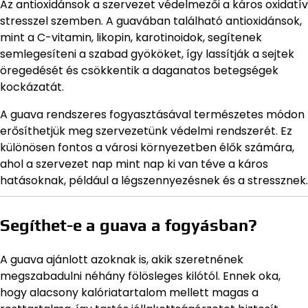
Az antioxidánsok a szervezet védelmezői a káros oxidatív
stresszel szemben. A guavában található antioxidánsok,
mint a C-vitamin, likopin, karotinoidok, segítenek
semlegesíteni a szabad gyököket, így lassítják a sejtek
öregedését és csökkentik a daganatos betegségek
kockázatát.
A guava rendszeres fogyasztásával természetes módon
erősíthetjük meg szervezetünk védelmi rendszerét. Ez
különösen fontos a városi környezetben élők számára,
ahol a szervezet nap mint nap ki van téve a káros
hatásoknak, például a légszennyezésnek és a stressznek.
Segíthet-e a guava a fogyásban?
A guava ajánlott azoknak is, akik szeretnének
megszabadulni néhány fölösleges kilótól. Ennek oka,
hogy alacsony kalóriatartalom mellett magas a