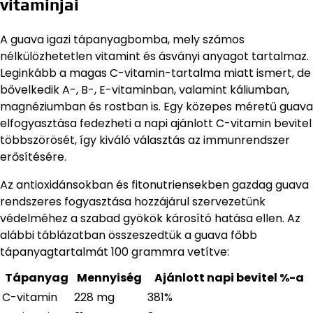
vitaminjai
A guava igazi tápanyagbomba, mely számos
nélkülözhetetlen vitamint és ásványi anyagot tartalmaz.
Leginkább a magas C-vitamin-tartalma miatt ismert, de
bővelkedik A-, B-, E-vitaminban, valamint káliumban,
magnéziumban és rostban is. Egy közepes méretű guava
elfogyasztása fedezheti a napi ajánlott C-vitamin bevitel
többszörösét, így kiváló választás az immunrendszer
erősítésére.
Az antioxidánsokban és fitonutriensekben gazdag guava
rendszeres fogyasztása hozzájárul szervezetünk
védelméhez a szabad gyökök károsító hatása ellen. Az
alábbi táblázatban összeszedtük a guava főbb
tápanyagtartalmát 100 grammra vetítve:
Tápanyag
Mennyiség
Ajánlott napi bevitel %-a
C-vitamin
228 mg
381%