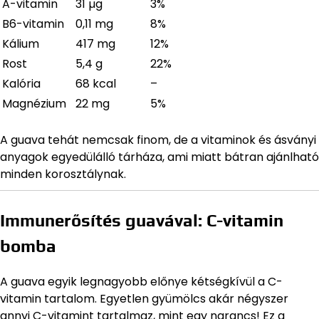
A-vitamin
31 µg
3%
B6-vitamin
0,11 mg
8%
Kálium
417 mg
12%
Rost
5,4 g
22%
Kalória
68 kcal
–
Magnézium
22 mg
5%
A guava tehát nemcsak finom, de a vitaminok és ásványi
anyagok egyedülálló tárháza, ami miatt bátran ajánlható
minden korosztálynak.
Immunerősítés guavával: C-vitamin
bomba
A guava egyik legnagyobb előnye kétségkívül a C-
vitamin tartalom. Egyetlen gyümölcs akár négyszer
annyi C-vitamint tartalmaz, mint egy narancs! Ez a