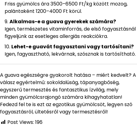
Friss gyümölcs ára 3500–6500 Ft/kg között mozog,
palántaként 1200–4000 Ft körül.
Alkalmas-e a guava gyerekek számára?
Igen, természetes vitaminforrás, de első fogyasztásnál
figyeljünk az esetleges allergiás reakciókra.
Lehet-e guavát fagyasztani vagy tartósítani?
Igen, fagyasztható, lekvárnak, szósznak is tartósítható.
A guava egészségre gyakorolt hatása – miért kedvelt? A
válasz egyértelmű: sokoldalúság, tápanyagbőség,
egyszerű termesztés és fantasztikus ízvilág, mely
minden gyümölcsrajongó számára kihagyhatatlan!
Fedezd fel te is ezt az egzotikus gyümölcsöt, legyen szó
fogyasztásról, ültetésről vagy termesztésről!
Post Views:
196