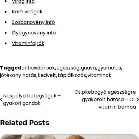
Virág infó
Kerti virágok
Szobanövény infó
Gyógynövény infó
Vitaminfajták
Tagged
antioxidánsok
,
egészség
,
guava
,
gyümölcs
,
jótékony hatás
,
kedvelt
,
táplálkozás
,
vitaminok
Csipkebogyó egészségre
Bejegyzés
Naspolya betegségek –
gyakorolt hatása – C-
gyakori gondok
navigáció
vitamin bomba
Related Posts