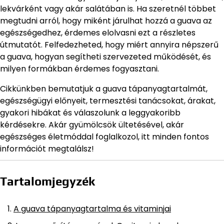
lekvárként vagy akár salátában is. Ha szeretnél többet
megtudni arról, hogy miként járulhat hozzá a guava az
egészségedhez, érdemes elolvasni ezt a részletes
útmutatót. Felfedezheted, hogy miért annyira népszerű
a guava, hogyan segítheti szervezeted működését, és
milyen formákban érdemes fogyasztani.
Cikkünkben bemutatjuk a guava tápanyagtartalmát,
egészségügyi előnyeit, termesztési tanácsokat, árakat,
gyakori hibákat és válaszolunk a leggyakoribb
kérdésekre. Akár gyümölcsök ültetésével, akár
egészséges életmóddal foglalkozol, itt minden fontos
információt megtalálsz!
Tartalomjegyzék
A guava tápanyagtartalma és vitaminjai