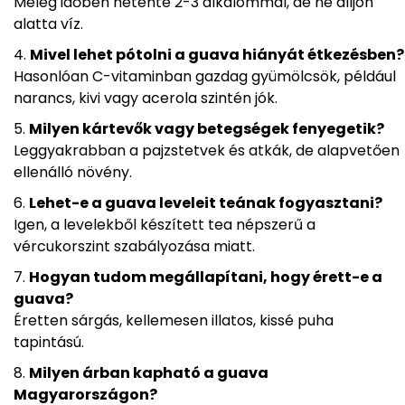
Meleg időben hetente 2-3 alkalommal, de ne álljon
alatta víz.
Mivel lehet pótolni a guava hiányát étkezésben?
Hasonlóan C-vitaminban gazdag gyümölcsök, például
narancs, kivi vagy acerola szintén jók.
Milyen kártevők vagy betegségek fenyegetik?
Leggyakrabban a pajzstetvek és atkák, de alapvetően
ellenálló növény.
Lehet-e a guava leveleit teának fogyasztani?
Igen, a levelekből készített tea népszerű a
vércukorszint szabályozása miatt.
Hogyan tudom megállapítani, hogy érett-e a
guava?
Éretten sárgás, kellemesen illatos, kissé puha
tapintású.
Milyen árban kapható a guava
Magyarországon?