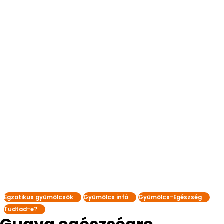
Egzotikus gyümölcsök
Gyümölcs infó
Gyümölcs-Egészség
Tudtad-e?