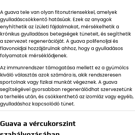
A guava tele van olyan fitonutriensekkel, amelyek
gyulladáscsökkentő hatásúak. Ezek az anyagok
enyhíthetik az ízületi fájdalmakat, mérsékelhetik a
krónikus gyulladásos betegségek tüneteit, és segíthetik
a szervezet regenerációját. A guava polifenoljai és
flavonoidjai hozzájárulnak ahhoz, hogy a gyulladásos
folyamatok mérséklődjenek.
Az immunrendszer támogatása mellett ez a gyümölcs
kiváló választás azok számára is, akik rendszeresen
sportolnak vagy fizikai munkát végeznek. A guava
segítségével gyorsabban regenerálódhat szervezetünk
a terhelés után, és csökkenthető az izomláz vagy egyéb,
gyulladáshoz kapcsolódó tünet.
Guava a vércukorszint
szabályozásában