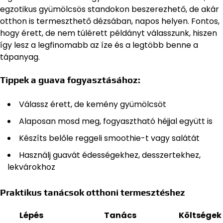
egzotikus gyümölcsös standokon beszerezhető, de akár
otthon is termeszthető dézsában, napos helyen. Fontos,
hogy érett, de nem túlérett példányt válasszunk, hiszen
így lesz a legfinomabb az íze és a legtöbb benne a
tápanyag.
Tippek a guava fogyasztásához:
Válassz érett, de kemény gyümölcsöt
Alaposan mosd meg, fogyasztható héjjal együtt is
Készíts belőle reggeli smoothie-t vagy salátát
Használj guavát édességekhez, desszertekhez,
lekvárokhoz
Praktikus tanácsok otthoni termesztéshez
Lépés
Tanács
Költségek