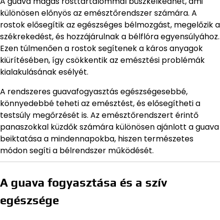
A guava magas rosttartalommal büszkélkedhet, ami
különösen előnyös az emésztőrendszer számára. A
rostok elősegítik az egészséges bélmozgást, megelőzik a
székrekedést, és hozzájárulnak a bélflóra egyensúlyához.
Ezen túlmenően a rostok segítenek a káros anyagok
kiürítésében, így csökkentik az emésztési problémák
kialakulásának esélyét.
A rendszeres guavafogyasztás egészségesebbé,
könnyedebbé teheti az emésztést, és elősegítheti a
testsúly megőrzését is. Az emésztőrendszert érintő
panaszokkal küzdők számára különösen ajánlott a guava
beiktatása a mindennapokba, hiszen természetes
módon segíti a bélrendszer működését.
A guava fogyasztása és a szív
egészsége