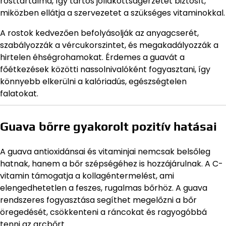
rosttartalma, így tartós jóllakottságérzetet biztosít,
miközben ellátja a szervezetet a szükséges vitaminokkal.
A rostok kedvezően befolyásolják az anyagcserét,
szabályozzák a vércukorszintet, és megakadályozzák a
hirtelen éhségrohamokat. Érdemes a guavát a
főétkezések közötti nassolnivalóként fogyasztani, így
könnyebb elkerülni a kalóriadús, egészségtelen
falatokat.
Guava bőrre gyakorolt pozitív hatásai
A guava antioxidánsai és vitaminjai nemcsak belsőleg
hatnak, hanem a bőr szépségéhez is hozzájárulnak. A C-
vitamin támogatja a kollagéntermelést, ami
elengedhetetlen a feszes, rugalmas bőrhöz. A guava
rendszeres fogyasztása segíthet megelőzni a bőr
öregedését, csökkenteni a ráncokat és ragyogóbbá
tenni az arcbőrt.