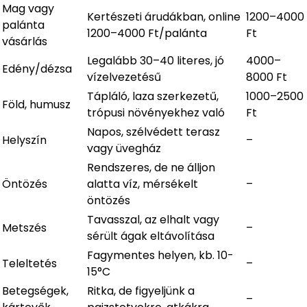
Mag vagy
Kertészeti árudákban, online
1200–4000
palánta
1200–4000 Ft/palánta
Ft
vásárlás
Legalább 30–40 literes, jó
4000–
Edény/dézsa
vízelvezetésű
8000 Ft
Tápláló, laza szerkezetű,
1000–2500
Föld, humusz
trópusi növényekhez való
Ft
Napos, szélvédett terasz
Helyszín
–
vagy üvegház
Rendszeres, de ne álljon
Öntözés
alatta víz, mérsékelt
–
öntözés
Tavasszal, az elhalt vagy
Metszés
–
sérült ágak eltávolítása
Fagymentes helyen, kb. 10-
Teleltetés
–
15°C
Betegségek,
Ritka, de figyeljünk a
–