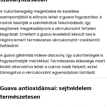
A cukorbetegség megelőzése és kezelése
szempontjából is előnyös lehet a guava fogyasztása. A
rostok lassítják a szénhidrátok felszívódását, így
segítenek megakadályozni a vércukorszint hirtelen
kiugrásait. Emellett a guava leveleiből készült tea is
régóta ismert természetes vércukorszint-csökkentő
hatásáról.
A guava glikémiás indexe alacsony, így cukorbetegek is
fogyaszthatják mértékkel. Természetes édessége miatt
kiváló alternatíva lehet a cukros nasik helyett, ezzel
támogatva a vércukorszint egyensúlyban tartását.
Guava antioxidánsai: sejtvédelem
természetesen