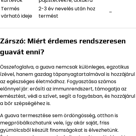
kártevők
pajzstetvekre, atkákra
Termés
2-3 év nevelés után hoz
–
várható ideje
termést
Zárszó: Miért érdemes rendszeresen
guavát enni?
Összefoglalva, a guava nemcsak különleges, egzotikus
ízével, hanem gazdag tápanyagtartalmával is hozzájárul
az egészséges életmódhoz. Fogyasztása számos
előnnyel jár: erősíti az immunrendszert, támogatja az
emésztést, védi a szívet, segít a fogyásban, és hozzájárul
a bőr szépségéhez is.
A guava termesztése sem ördöngösség, otthon is
megpróbálkozhatunk vele, így akár saját, friss
gyümölcsből készült finomságokat is élvezhetünk.