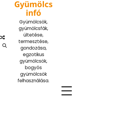
Gyümölcs
Skip
to
infó
content
Gyümölcsök,
gyümölcsfák,
ültetése,
termesztése,
gondozása,
egzotikus
gyümölcsök,
bogyós
gyümölcsök
felhasználása.