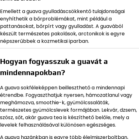
Emellett a guava gyulladáscsökkentő tulajdonságai
enyhíthetik a bőrproblémákat, mint például a
pattanásokat, bőrpírt vagy gyulladást. A guavából
készült természetes pakolások, arctonikok is egyre
népszerűbbek a kozmetikai iparban.
Hogyan fogyasszuk a guavát a
mindennapokban?
A guava sokféleképpen beilleszthető a mindennapi
étrendbe. Fogyaszthatjuk nyersen, hámozatlanul vagy
meghámozva, smoothie-k, gyümölcssaláták,
természetes gyümölcslevek formájában. Lekvár, dzsem,
szósz, sőt, akár guava tea is készíthető belőle, mely a
levelek felhasználásával különösen egészséges.
A guava hazánkban is egyre több élelmiszerboltban,