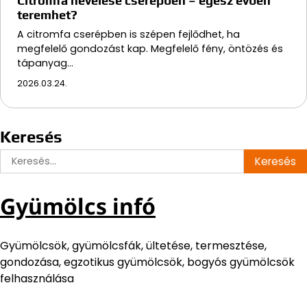
Citromfa nevelése cserépben – egész évben
teremhet?
A citromfa cserépben is szépen fejlődhet, ha
megfelelő gondozást kap. Megfelelő fény, öntözés és
tápanyag…
2026.03.24.
Keresés
Keresés:
Gyümölcs infó
Gyümölcsök, gyümölcsfák, ültetése, termesztése,
gondozása, egzotikus gyümölcsök, bogyós gyümölcsök
felhasználása