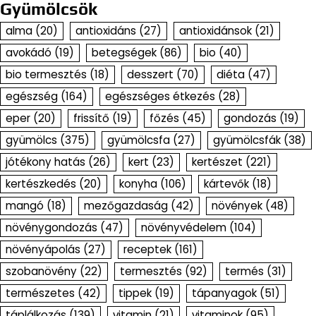
Gyümölcsök
alma
(20)
antioxidáns
(27)
antioxidánsok
(21)
avokádó
(19)
betegségek
(86)
bio
(40)
bio termesztés
(18)
desszert
(70)
diéta
(47)
egészség
(164)
egészséges étkezés
(28)
eper
(20)
frissítő
(19)
főzés
(45)
gondozás
(19)
gyümölcs
(375)
gyümölcsfa
(27)
gyümölcsfák
(38)
jótékony hatás
(26)
kert
(23)
kertészet
(221)
kertészkedés
(20)
konyha
(106)
kártevők
(18)
mangó
(18)
mezőgazdaság
(42)
növények
(48)
növénygondozás
(47)
növényvédelem
(104)
növényápolás
(27)
receptek
(161)
szobanövény
(22)
termesztés
(92)
termés
(31)
természetes
(42)
tippek
(19)
tápanyagok
(51)
táplálkozás
(139)
vitamin
(21)
vitaminok
(95)