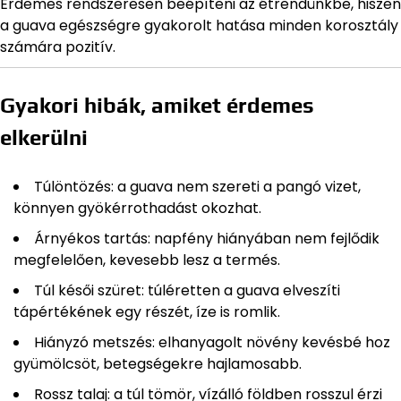
Érdemes rendszeresen beépíteni az étrendünkbe, hiszen
a guava egészségre gyakorolt hatása minden korosztály
számára pozitív.
Gyakori hibák, amiket érdemes
elkerülni
Túlöntözés: a guava nem szereti a pangó vizet,
könnyen gyökérrothadást okozhat.
Árnyékos tartás: napfény hiányában nem fejlődik
megfelelően, kevesebb lesz a termés.
Túl késői szüret: túléretten a guava elveszíti
tápértékének egy részét, íze is romlik.
Hiányzó metszés: elhanyagolt növény kevésbé hoz
gyümölcsöt, betegségekre hajlamosabb.
Rossz talaj: a túl tömör, vízálló földben rosszul érzi