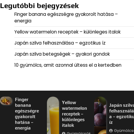
Legutóbbi bejegyzések
Finger banana egészségre gyakorolt hatása –
energia
Yellow watermelon receptek – különleges italok
Japán szilva felhasználása – egzotikus íz
Japán szilva betegségek – gyakori gondok
10 gyümölcs, amit azonnal ültess el a kertedben
Finger
Yellow
banana
Japán szilv
watermelon
egészségre
felhasznál
receptek –
gyakorolt
a – egzotik
különleges
hatása –
íz
italok
energia
Gyümölcs
Gyümölcsök