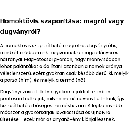
Homoktövis szaporítása: magról vagy
dugványról?
A homoktövis szaporítható magról és dugványról is,
mindkét módszernek megvannak a maga előnyei és
hátrányai. Magvetéssel gyorsan, nagy mennyiségben
lehet palántákat előállítani, azonban a nemek aránya
véletlenszerű, ezért gyakran csak később derül ki, melyik
a porzó (hím), és melyik a termő (nő).
Dugványozással, illetve gyökérsarjakkal azonban
pontosan tudhatjuk, milyen nemű növényt ültetünk, így
biztosítható a bőséges terméshozam. A legkönnyebb
módszer a gyökérsarjak leválasztása és új helyre
ültetése – ezek már az anyanövény klónjai lesznek.