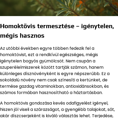
Homoktövis termesztése – igénytelen,
mégis hasznos
Az utóbbi években egyre többen fedezik fel a
homoktövist, ezt a rendkívül egészséges, mégis
igénytelen bogyós gyümölcsöt. Nem csupán a
szuperélelmiszerek között tartják számon, hanem
különleges dísznövényként is egyre népszerűbb. Ez a
sokoldalú növény nem csak színesíti a kertünket, de
termése gazdag vitaminokban, antioxidánsokban, és
számos formában hasznosítható a háztartásban.
A homoktövis gondozása kevés odafigyelést igényel,
hiszen jól viseli a szárazságot, a gyengébb talajokat, sőt,
akár díszcserjeként is kiváló választás lehet. Terjedése,