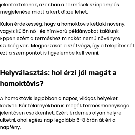
jelentéktelenek, azonban a termések színpompás
megjelenése miatt a kert dísze lehet.
Külön érdekesség, hogy a homoktövis kétlaki növény,
vagyis külön nő- és hímivarú példányokat találunk.
Éppen ezért a terméshez mindkét nemű növényre
szükség van. Megporzását a szél végzi, így a telepítésnél
ezt a szempontot is figyelembe kell venni.
Helyválasztás: hol érzi jól magát a
homoktövis?
A homoktövis legjobban a napos, világos helyeket
kedveli. Bár félárnyékban is megél, termésmennyisége
jelentősen csökkenhet. Ezért érdemes olyan helyre
ültetni, ahol egész nap legalább 6-8 órán át éri a
napfény.