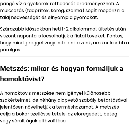
pangó víz a gyökerek rothadását eredményezheti. A
mulcsozás (faapríték, kéreg, szalma) segít megőrizni a
talaj nedvességét és elnyomja a gyomokat.
Szárazabb időszakban heti 1-2 alkalommal, ültetés után
viszont naponta is locsolhatjuk a fiatal töveket. Fontos,
hogy mindig reggel vagy este öntözzünk, amikor kisebb a
párolgás.
Metszés: mikor és hogyan formáljuk a
homoktövist?
A homoktövis metszése nem igényel különösebb
szakértelmet, de néhány alapvető szabály betartásával
jelentősen növelhetjük a terméshozamot. A metszés
célja a bokor szellőssé tétele, az elöregedett, beteg
vagy sérült ágak eltávolítása.