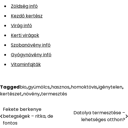
Zöldség infó
Kezdő kertész
Virág infó
Kerti virágok
Szobanövény infó
Gyógynövény infó
Vitaminfajták
Tagged
bio
,
gyümölcs
,
hasznos
,
homoktövis
,
igénytelen
,
kertészet
,
növény
,
termesztés
Fekete berkenye
Bejegyzés
Datolya termesztése –
betegségek – ritka, de
lehetséges otthon?
navigáció
fontos