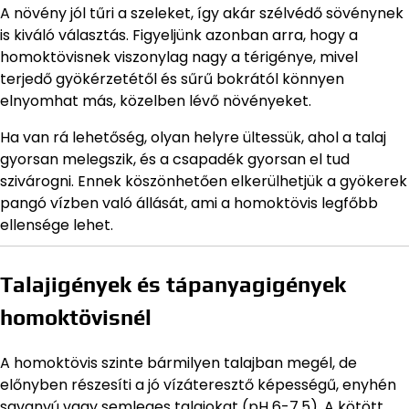
A növény jól tűri a szeleket, így akár szélvédő sövénynek
is kiváló választás. Figyeljünk azonban arra, hogy a
homoktövisnek viszonylag nagy a térigénye, mivel
terjedő gyökérzetétől és sűrű bokrától könnyen
elnyomhat más, közelben lévő növényeket.
Ha van rá lehetőség, olyan helyre ültessük, ahol a talaj
gyorsan melegszik, és a csapadék gyorsan el tud
szivárogni. Ennek köszönhetően elkerülhetjük a gyökerek
pangó vízben való állását, ami a homoktövis legfőbb
ellensége lehet.
Talajigények és tápanyagigények
homoktövisnél
A homoktövis szinte bármilyen talajban megél, de
előnyben részesíti a jó vízáteresztő képességű, enyhén
savanyú vagy semleges talajokat (pH 6-7,5). A kötött,