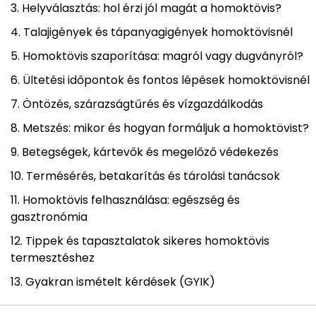
Helyválasztás: hol érzi jól magát a homoktövis?
Talajigények és tápanyagigények homoktövisnél
Homoktövis szaporítása: magról vagy dugványról?
Ültetési időpontok és fontos lépések homoktövisnél
Öntözés, szárazságtűrés és vízgazdálkodás
Metszés: mikor és hogyan formáljuk a homoktövist?
Betegségek, kártevők és megelőző védekezés
Termésérés, betakarítás és tárolási tanácsok
Homoktövis felhasználása: egészség és
gasztronómia
Tippek és tapasztalatok sikeres homoktövis
termesztéshez
Gyakran ismételt kérdések (GYIK)