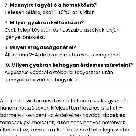
Mennyire fagyálló a homoktövis?
Teljesen télálló, akár -40°C-ot is kibír.
Milyen gyakran kell öntözni?
Csak telepítés után és hosszabb aszályok idején
igényel öntözést.
Milyen magasságot ér el?
Általában 2-4, de akár 6 méteresre is megnőhet.
Milyen gyakran és hogyan érdemes szüretelni?
Augusztus végétől októberig, fagyasztás után
könnyebb leszedni a bogyókat.
A homoktövis termesztése tehát nem csak egyszerű,
hanem hosszú távon kifejezetten hasznos is lehet –
bármelyik kertben! Ha érdekelnek további tippek és
tanácsok gyümölcsfák, különleges bogyós növények
ültetéséhez, kövess minket, és fedezd fel a legfrissebb