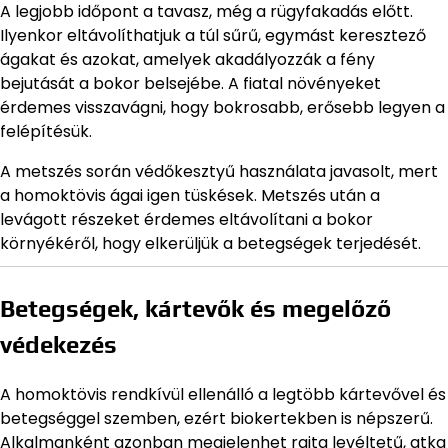
A legjobb időpont a tavasz, még a rügyfakadás előtt.
Ilyenkor eltávolíthatjuk a túl sűrű, egymást keresztező
ágakat és azokat, amelyek akadályozzák a fény
bejutását a bokor belsejébe. A fiatal növényeket
érdemes visszavágni, hogy bokrosabb, erősebb legyen a
felépítésük.
A metszés során védőkesztyű használata javasolt, mert
a homoktövis ágai igen tüskések. Metszés után a
levágott részeket érdemes eltávolítani a bokor
környékéről, hogy elkerüljük a betegségek terjedését.
Betegségek, kártevők és megelőző
védekezés
A homoktövis rendkívül ellenálló a legtöbb kártevővel és
betegséggel szemben, ezért biokertekben is népszerű.
Alkalmanként azonban megjelenhet rajta levéltetű, atka