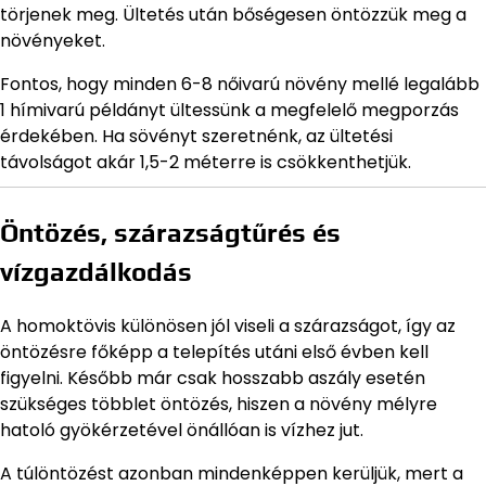
törjenek meg. Ültetés után bőségesen öntözzük meg a
növényeket.
Fontos, hogy minden 6-8 nőivarú növény mellé legalább
1 hímivarú példányt ültessünk a megfelelő megporzás
érdekében. Ha sövényt szeretnénk, az ültetési
távolságot akár 1,5-2 méterre is csökkenthetjük.
Öntözés, szárazságtűrés és
vízgazdálkodás
A homoktövis különösen jól viseli a szárazságot, így az
öntözésre főképp a telepítés utáni első évben kell
figyelni. Később már csak hosszabb aszály esetén
szükséges többlet öntözés, hiszen a növény mélyre
hatoló gyökérzetével önállóan is vízhez jut.
A túlöntözést azonban mindenképpen kerüljük, mert a