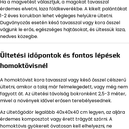
Ha a magvetést választjuk, a magokat tavasszal
érdemes elvetni, laza földkeverékbe. A kikelt palántákat
1-2 éves korukban lehet végleges helyükre ültetni.
Dugványozás esetén késő tavasszal vagy kora ősszel
vágjunk le erős, egészséges hajtásokat, és ültessük laza,
nedves közegbe.
Ültetési időpontok és fontos lépések
homoktövisnél
A homoktövist kora tavasszal vagy késő ősszel célszerű
ültetni, amikor a talaj már felmelegedett, vagy még nem
fagyott át. Az ültetési távolság bokronként 2,5-3 méter,
mivel a növények idővel erősen terebélyesednek.
Az ültetőgödör legalább 40x40x40 cm legyen, az aljára
érdemes komposztot vagy érett trágyát szórni. A
homoktövis gyökereit óvatosan kell elhelyezni, ne