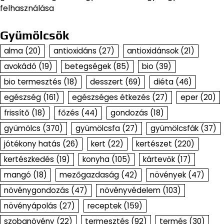
felhasználása
Gyümölcsök
alma
(20)
antioxidáns
(27)
antioxidánsok
(21)
avokádó
(19)
betegségek
(85)
bio
(39)
bio termesztés
(18)
desszert
(69)
diéta
(46)
egészség
(161)
egészséges étkezés
(27)
eper
(20)
frissítő
(18)
főzés
(44)
gondozás
(18)
gyümölcs
(370)
gyümölcsfa
(27)
gyümölcsfák
(37)
jótékony hatás
(26)
kert
(22)
kertészet
(220)
kertészkedés
(19)
konyha
(105)
kártevők
(17)
mangó
(18)
mezőgazdaság
(42)
növények
(47)
növénygondozás
(47)
növényvédelem
(103)
növényápolás
(27)
receptek
(159)
szobanövény
(22)
termesztés
(92)
termés
(30)