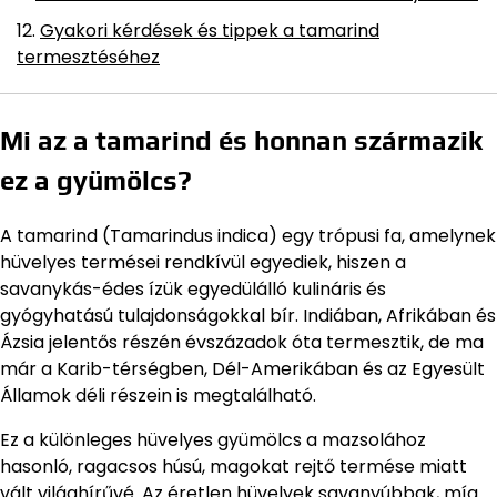
Gyakori kérdések és tippek a tamarind
termesztéséhez
Mi az a tamarind és honnan származik
ez a gyümölcs?
A tamarind (Tamarindus indica) egy trópusi fa, amelynek
hüvelyes termései rendkívül egyediek, hiszen a
savanykás-édes ízük egyedülálló kulináris és
gyógyhatású tulajdonságokkal bír. Indiában, Afrikában és
Ázsia jelentős részén évszázadok óta termesztik, de ma
már a Karib-térségben, Dél-Amerikában és az Egyesült
Államok déli részein is megtalálható.
Ez a különleges hüvelyes gyümölcs a mazsolához
hasonló, ragacsos húsú, magokat rejtő termése miatt
vált világhírűvé. Az éretlen hüvelyek savanyúbbak, míg