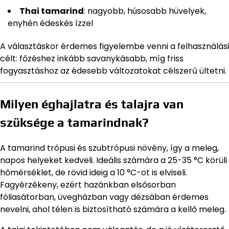
Thai tamarind
: nagyobb, húsosabb hüvelyek,
enyhén édeskés ízzel
A választáskor érdemes figyelembe venni a felhasználási
célt: főzéshez inkább savanykásabb, míg friss
fogyasztáshoz az édesebb változatokat célszerű ültetni.
Milyen éghajlatra és talajra van
szüksége a tamarindnak?
A tamarind trópusi és szubtrópusi növény, így a meleg,
napos helyeket kedveli. Ideális számára a 25-35 °C körüli
hőmérséklet, de rövid ideig a 10 °C-ot is elviseli.
Fagyérzékeny, ezért hazánkban elsősorban
fóliasátorban, üvegházban vagy dézsában érdemes
nevelni, ahol télen is biztosítható számára a kellő meleg.