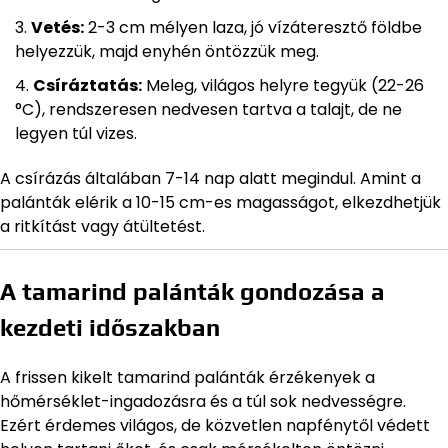
Vetés:
2-3 cm mélyen laza, jó vízáteresztő földbe
helyezzük, majd enyhén öntözzük meg.
Csíráztatás:
Meleg, világos helyre tegyük (22-26
°C), rendszeresen nedvesen tartva a talajt, de ne
legyen túl vizes.
A csírázás általában 7-14 nap alatt megindul. Amint a
palánták elérik a 10-15 cm-es magasságot, elkezdhetjük
a ritkítást vagy átültetést.
A tamarind palánták gondozása a
kezdeti időszakban
A frissen kikelt tamarind palánták érzékenyek a
hőmérséklet-ingadozásra és a túl sok nedvességre.
Ezért érdemes világos, de közvetlen napfénytől védett