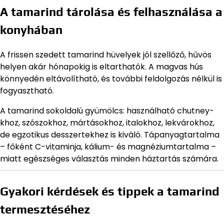
A tamarind tárolása és felhasználása a
konyhában
A frissen szedett tamarind hüvelyek jól szellőző, hűvös
helyen akár hónapokig is eltarthatók. A magvas hús
könnyedén eltávolítható, és további feldolgozás nélkül is
fogyasztható.
A tamarind sokoldalú gyümölcs: használható chutney-
khoz, szószokhoz, mártásokhoz, italokhoz, lekvárokhoz,
de egzotikus desszertekhez is kiváló. Tápanyagtartalma
– főként C-vitaminja, kálium- és magnéziumtartalma –
miatt egészséges választás minden háztartás számára.
Gyakori kérdések és tippek a tamarind
termesztéséhez