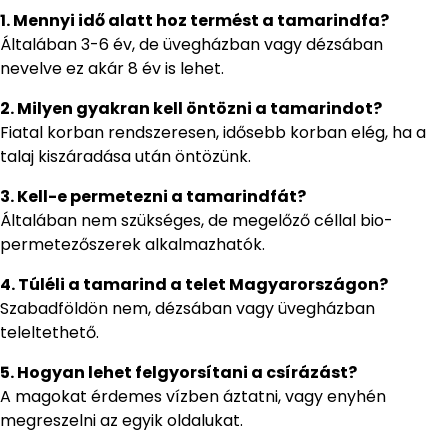
1. Mennyi idő alatt hoz termést a tamarindfa?
Általában 3-6 év, de üvegházban vagy dézsában
nevelve ez akár 8 év is lehet.
2. Milyen gyakran kell öntözni a tamarindot?
Fiatal korban rendszeresen, idősebb korban elég, ha a
talaj kiszáradása után öntözünk.
3. Kell-e permetezni a tamarindfát?
Általában nem szükséges, de megelőző céllal bio-
permetezőszerek alkalmazhatók.
4. Túléli a tamarind a telet Magyarországon?
Szabadföldön nem, dézsában vagy üvegházban
teleltethető.
5. Hogyan lehet felgyorsítani a csírázást?
A magokat érdemes vízben áztatni, vagy enyhén
megreszelni az egyik oldalukat.