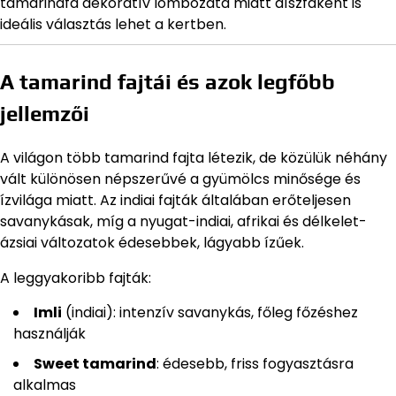
tamarindfa dekoratív lombozata miatt díszfaként is
ideális választás lehet a kertben.
A tamarind fajtái és azok legfőbb
jellemzői
A világon több tamarind fajta létezik, de közülük néhány
vált különösen népszerűvé a gyümölcs minősége és
ízvilága miatt. Az indiai fajták általában erőteljesen
savanykásak, míg a nyugat-indiai, afrikai és délkelet-
ázsiai változatok édesebbek, lágyabb ízűek.
A leggyakoribb fajták:
Imli
(indiai): intenzív savanykás, főleg főzéshez
használják
Sweet tamarind
: édesebb, friss fogyasztásra
alkalmas