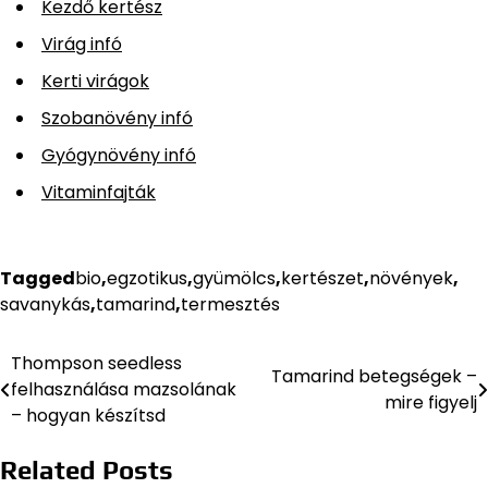
Kezdő kertész
Virág infó
Kerti virágok
Szobanövény infó
Gyógynövény infó
Vitaminfajták
Tagged
bio
,
egzotikus
,
gyümölcs
,
kertészet
,
növények
,
savanykás
,
tamarind
,
termesztés
Thompson seedless
Bejegyzés
Tamarind betegségek –
felhasználása mazsolának
mire figyelj
navigáció
– hogyan készítsd
Related Posts