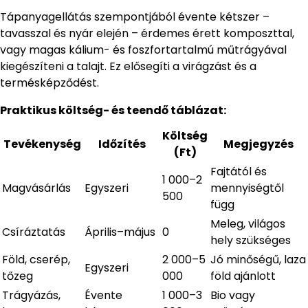
Tápanyagellátás szempontjából évente kétszer –
tavasszal és nyár elején – érdemes érett komposzttal,
vagy magas kálium- és foszfortartalmú műtrágyával
kiegészíteni a talajt. Ez elősegíti a virágzást és a
termésképződést.
Praktikus költség- és teendő táblázat:
Költség
Tevékenység
Időzítés
Megjegyzés
(Ft)
Fajtától és
1 000–2
Magvásárlás
Egyszeri
mennyiségtől
500
függ
Meleg, világos
Csíráztatás
Április–május
0
hely szükséges
Föld, cserép,
2 000–5
Jó minőségű, laza
Egyszeri
tőzeg
000
föld ajánlott
Trágyázás,
Évente
1 000–3
Bio vagy