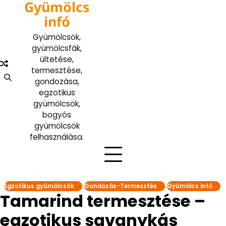
Gyümölcs
Skip
to
infó
content
Gyümölcsök,
gyümölcsfák,
ültetése,
termesztése,
gondozása,
egzotikus
gyümölcsök,
bogyós
gyümölcsök
felhasználása.
Egzotikus gyümölcsök
Gondozás-Termesztés
Gyümölcs infó
Tamarind termesztése –
egzotikus savanykás