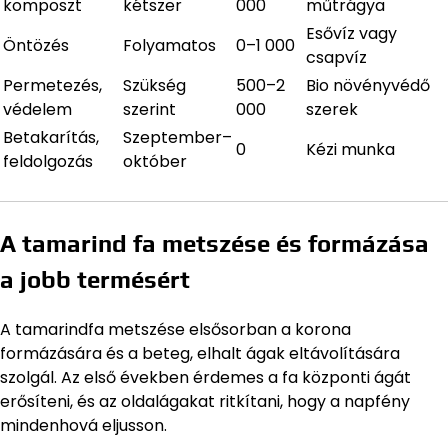
komposzt
kétszer
000
műtrágya
Esővíz vagy
Öntözés
Folyamatos
0–1 000
csapvíz
Permetezés,
Szükség
500–2
Bio növényvédő
védelem
szerint
000
szerek
Betakarítás,
Szeptember–
0
Kézi munka
feldolgozás
október
A tamarind fa metszése és formázása
a jobb termésért
A tamarindfa metszése elsősorban a korona
formázására és a beteg, elhalt ágak eltávolítására
szolgál. Az első években érdemes a fa központi ágát
erősíteni, és az oldalágakat ritkítani, hogy a napfény
mindenhová eljusson.