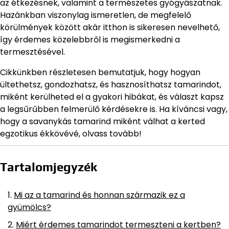
az étkezésnek, valamint a természetes gyógyászatnak.
Hazánkban viszonylag ismeretlen, de megfelelő
körülmények között akár itthon is sikeresen nevelhető,
így érdemes közelebbről is megismerkedni a
termesztésével.
Cikkünkben részletesen bemutatjuk, hogy hogyan
ültethetsz, gondozhatsz, és hasznosíthatsz tamarindot,
miként kerülheted el a gyakori hibákat, és választ kapsz
a legsűrűbben felmerülő kérdésekre is. Ha kíváncsi vagy,
hogy a savanykás tamarind miként válhat a kerted
egzotikus ékkövévé, olvass tovább!
Tartalomjegyzék
Mi az a tamarind és honnan származik ez a
gyümölcs?
Miért érdemes tamarindot termeszteni a kertben?