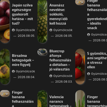
Finger
Japán szilva
Ananász
banana
egészségre
nevelése:
felhasznál
gyakorolt
sokkoló,
a
hatása – mit
mennyi idő
gyerekekne
tud?
kell hozzá
– ideális
snack
Gyümölcsök
Gyümölcsök
Gyümölcs
2026.08.05.
2026.08.05.
2026.08.
Bluecrop
5 gyümölcs,
Birsalma
áfonya
ami segíthe
betegségek –
felhasználás
a stressz
mire figyelj
a diétában –
ellen
jó választás
Gyümölcsök
Gyümölcs
Gyümölcsök
2026.08.04.
2026.08.
2026.08.03.
Finger
banana
Valencia
Finger
felhasználás
narancs
banana
a
betegségek –
termesztés