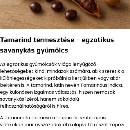
Tamarind termesztése – egzotikus
savanykás gyümölcs
Az egzotikus gyümölcsök világa lenyűgöző
lehetőségeket kínál mindazok számára, akik szeretik a
különlegességeket kipróbálni a kertjükben vagy akár
beltéren is. A tamarind, latin nevén Tamarindus indica,
egy különösen izgalmas választás, hiszen nemcsak
savanykás ízéről, hanem sokoldalú
felhasználhatóságáról is híres.
A tamarindfa termése a trópusi és szubtrópusi
vidékeken már évszázadok óta alapvető részét képezi