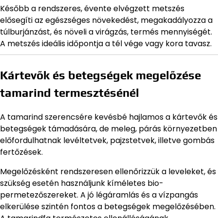
Később a rendszeres, évente elvégzett metszés
elősegíti az egészséges növekedést, megakadályozza a
túlburjánzást, és növeli a virágzás, termés mennyiségét.
A metszés ideális időpontja a tél vége vagy kora tavasz.
Kártevők és betegségek megelőzése
tamarind termesztésénél
A tamarind szerencsére kevésbé hajlamos a kártevők és
betegségek támadására, de meleg, párás környezetben
előfordulhatnak levéltetvek, pajzstetvek, illetve gombás
fertőzések.
Megelőzésként rendszeresen ellenőrizzük a leveleket, és
szükség esetén használjunk kíméletes bio-
permetezőszereket. A jó légáramlás és a vízpangás
elkerülése szintén fontos a betegségek megelőzésében.