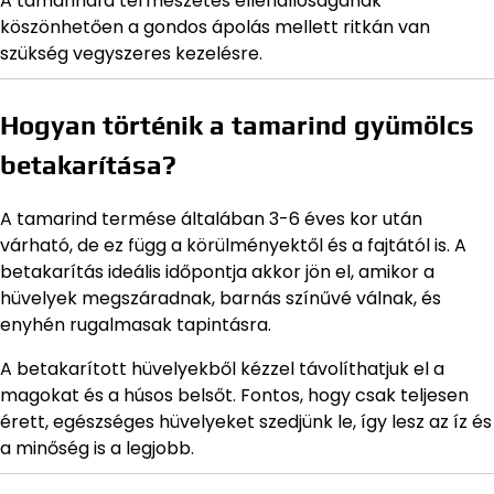
A tamarindfa természetes ellenállóságának
köszönhetően a gondos ápolás mellett ritkán van
szükség vegyszeres kezelésre.
Hogyan történik a tamarind gyümölcs
betakarítása?
A tamarind termése általában 3-6 éves kor után
várható, de ez függ a körülményektől és a fajtától is. A
betakarítás ideális időpontja akkor jön el, amikor a
hüvelyek megszáradnak, barnás színűvé válnak, és
enyhén rugalmasak tapintásra.
A betakarított hüvelyekből kézzel távolíthatjuk el a
magokat és a húsos belsőt. Fontos, hogy csak teljesen
érett, egészséges hüvelyeket szedjünk le, így lesz az íz és
a minőség is a legjobb.