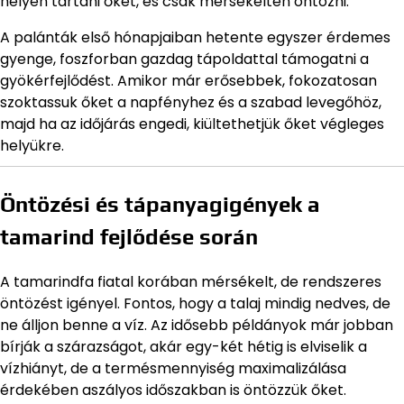
helyen tartani őket, és csak mérsékelten öntözni.
A palánták első hónapjaiban hetente egyszer érdemes
gyenge, foszforban gazdag tápoldattal támogatni a
gyökérfejlődést. Amikor már erősebbek, fokozatosan
szoktassuk őket a napfényhez és a szabad levegőhöz,
majd ha az időjárás engedi, kiültethetjük őket végleges
helyükre.
Öntözési és tápanyagigények a
tamarind fejlődése során
A tamarindfa fiatal korában mérsékelt, de rendszeres
öntözést igényel. Fontos, hogy a talaj mindig nedves, de
ne álljon benne a víz. Az idősebb példányok már jobban
bírják a szárazságot, akár egy-két hétig is elviselik a
vízhiányt, de a termésmennyiség maximalizálása
érdekében aszályos időszakban is öntözzük őket.