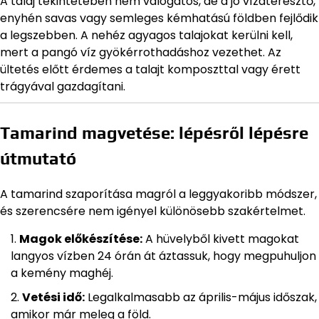
A talaj tekintetében nem válogatós, de a jó vízáteresztő,
enyhén savas vagy semleges kémhatású földben fejlődik
a legszebben. A nehéz agyagos talajokat kerülni kell,
mert a pangó víz gyökérrothadáshoz vezethet. Az
ültetés előtt érdemes a talajt komposzttal vagy érett
trágyával gazdagítani.
Tamarind magvetése: lépésről lépésre
útmutató
A tamarind szaporítása magról a leggyakoribb módszer,
és szerencsére nem igényel különösebb szakértelmet.
Magok előkészítése:
A hüvelyből kivett magokat
langyos vízben 24 órán át áztassuk, hogy megpuhuljon
a kemény maghéj.
Vetési idő:
Legalkalmasabb az április-május időszak,
amikor már meleg a föld.