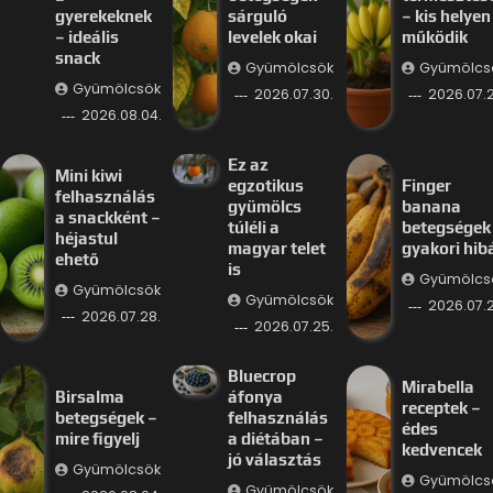
gyerekeknek
sárguló
– kis helyen 
– ideális
levelek okai
működik
snack
Gyümölcsök
Gyümölcs
Gyümölcsök
2026.07.30.
2026.07.2
2026.08.04.
Ez az
Mini kiwi
egzotikus
Finger
felhasználás
gyümölcs
banana
a snackként –
túléli a
betegségek
héjastul
magyar telet
gyakori hib
ehető
is
Gyümölcs
Gyümölcsök
Gyümölcsök
2026.07.2
2026.07.28.
2026.07.25.
Bluecrop
Mirabella
Birsalma
áfonya
receptek –
betegségek –
felhasználás
édes
mire figyelj
a diétában –
kedvencek
jó választás
Gyümölcsök
Gyümölcs
Gyümölcsök