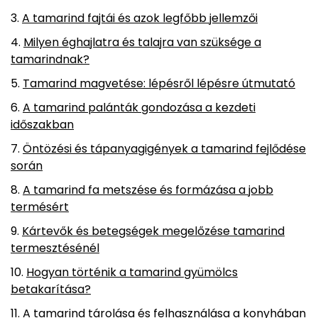
A tamarind fajtái és azok legfőbb jellemzői
Milyen éghajlatra és talajra van szüksége a
tamarindnak?
Tamarind magvetése: lépésről lépésre útmutató
A tamarind palánták gondozása a kezdeti
időszakban
Öntözési és tápanyagigények a tamarind fejlődése
során
A tamarind fa metszése és formázása a jobb
termésért
Kártevők és betegségek megelőzése tamarind
termesztésénél
Hogyan történik a tamarind gyümölcs
betakarítása?
A tamarind tárolása és felhasználása a konyhában