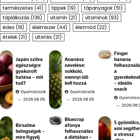
természetes
(41)
tippek
(19)
tápanyagok
(51)
táplálkozás
(136)
vitamin
(21)
vitaminok
(93)
édes
(18)
élelmiszer
(44)
életmód
(22)
ételek
(21)
ültetés
(21)
Finger
Japán szilva
Ananász
banana
egészségre
nevelése:
felhasznál
gyakorolt
sokkoló,
a
hatása – mit
mennyi idő
gyerekekne
tud?
kell hozzá
– ideális
snack
Gyümölcsök
Gyümölcsök
Gyümölcs
2026.08.05.
2026.08.05.
2026.08.
Bluecrop
5 gyümölcs,
Birsalma
áfonya
ami segíthe
betegségek –
felhasználás
a stressz
mire figyelj
a diétában –