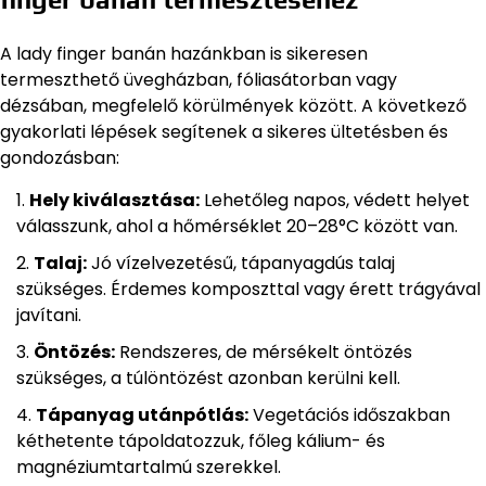
A lady finger banán hazánkban is sikeresen
termeszthető üvegházban, fóliasátorban vagy
dézsában, megfelelő körülmények között. A következő
gyakorlati lépések segítenek a sikeres ültetésben és
gondozásban:
Hely kiválasztása:
Lehetőleg napos, védett helyet
válasszunk, ahol a hőmérséklet 20–28°C között van.
Talaj:
Jó vízelvezetésű, tápanyagdús talaj
szükséges. Érdemes komposzttal vagy érett trágyával
javítani.
Öntözés:
Rendszeres, de mérsékelt öntözés
szükséges, a túlöntözést azonban kerülni kell.
Tápanyag utánpótlás:
Vegetációs időszakban
kéthetente tápoldatozzuk, főleg kálium- és
magnéziumtartalmú szerekkel.