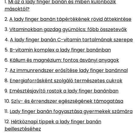
Mi az a lady finger banán és miben különbözik
másoktól?
A lady finger banán tápértékének rövid áttekintése
Vitaminokban gazdag gyümölcs: főbb összetevők
A lady finger banán C-vitamin tartalmának szerepe
B-vitamin komplex a lady finger banánban
Kálium és magnézium: fontos ásványi anyagok
Az immunrendszer erősítése lady finger banánnal
Energiaforrásként szolgáló természetes cukrok
Emésztésjavító rostok a lady finger banánban
Szív- és érrendszer egészségének támogatása
Lady finger banán fogyasztása gyermekek számára
Hétköznapi tippek a lady finger banán
beillesztéséhez