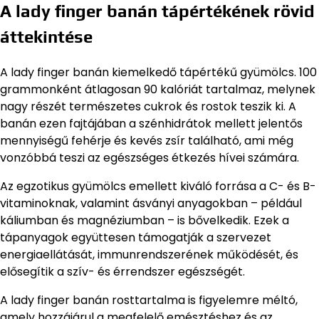
A lady finger banán tápértékének rövid
áttekintése
A lady finger banán kiemelkedő tápértékű gyümölcs. 100
grammonként átlagosan 90 kalóriát tartalmaz, melynek
nagy részét természetes cukrok és rostok teszik ki. A
banán ezen fajtájában a szénhidrátok mellett jelentős
mennyiségű fehérje és kevés zsír található, ami még
vonzóbbá teszi az egészséges étkezés hívei számára.
Az egzotikus gyümölcs emellett kiváló forrása a C- és B-
vitaminoknak, valamint ásványi anyagokban – például
káliumban és magnéziumban – is bővelkedik. Ezek a
tápanyagok együttesen támogatják a szervezet
energiaellátását, immunrendszerének működését, és
elősegítik a szív- és érrendszer egészségét.
A lady finger banán rosttartalma is figyelemre méltó,
amely hozzájárul a megfelelő emésztéshez és az