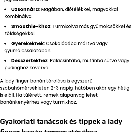
Uzsonnára
: Magában, diófélékkel, magvakkal
kombinálva.
Smoothie-khoz
: Turmixolva más gyümölcsökkel és
zöldségekkel.
Gyerekeknek
: Csokoládéba mártva vagy
gyümölcssalátában.
Desszertekhez
: Palacsintába, muffinba sütve vagy
pudinghoz keverve.
A lady finger banán tárolása is egyszerű:
szobahőmérsékleten 2-3 napig, hűtőben akár egy hétig
is eláll. Ha túlérett, remek alapanyag lehet
banánkenyérhez vagy turmixhoz.
Gyakorlati tanácsok és tippek a lady
finger banán termesztéséhez