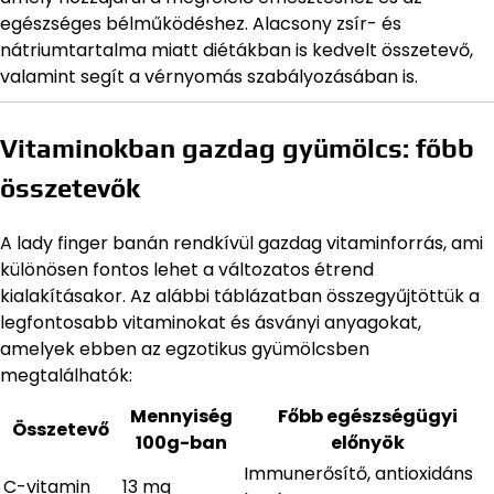
egészséges bélműködéshez. Alacsony zsír- és
nátriumtartalma miatt diétákban is kedvelt összetevő,
valamint segít a vérnyomás szabályozásában is.
Vitaminokban gazdag gyümölcs: főbb
összetevők
A lady finger banán rendkívül gazdag vitaminforrás, ami
különösen fontos lehet a változatos étrend
kialakításakor. Az alábbi táblázatban összegyűjtöttük a
legfontosabb vitaminokat és ásványi anyagokat,
amelyek ebben az egzotikus gyümölcsben
megtalálhatók:
Mennyiség
Főbb egészségügyi
Összetevő
100g-ban
előnyök
Immunerősítő, antioxidáns
C-vitamin
13 mg