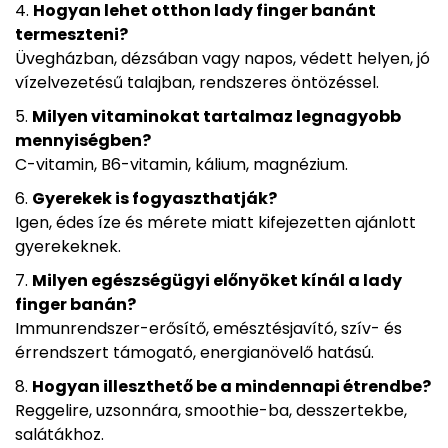
Hogyan lehet otthon lady finger banánt
termeszteni?
Üvegházban, dézsában vagy napos, védett helyen, jó
vízelvezetésű talajban, rendszeres öntözéssel.
Milyen vitaminokat tartalmaz legnagyobb
mennyiségben?
C-vitamin, B6-vitamin, kálium, magnézium.
Gyerekek is fogyaszthatják?
Igen, édes íze és mérete miatt kifejezetten ajánlott
gyerekeknek.
Milyen egészségügyi előnyöket kínál a lady
finger banán?
Immunrendszer-erősítő, emésztésjavító, szív- és
érrendszert támogató, energianövelő hatású.
Hogyan illeszthető be a mindennapi étrendbe?
Reggelire, uzsonnára, smoothie-ba, desszertekbe,
salátákhoz.