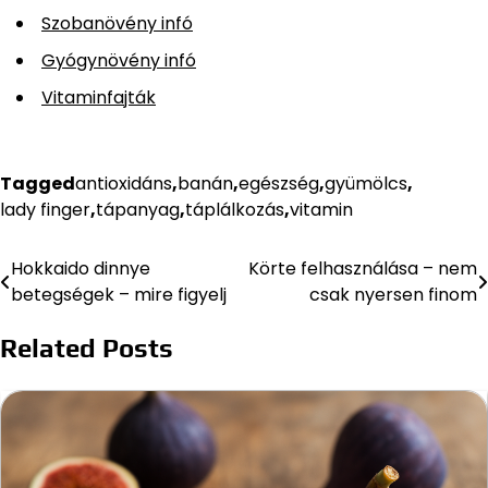
Szobanövény infó
Gyógynövény infó
Vitaminfajták
Tagged
antioxidáns
,
banán
,
egészség
,
gyümölcs
,
lady finger
,
tápanyag
,
táplálkozás
,
vitamin
Hokkaido dinnye
Körte felhasználása – nem
Bejegyzés
betegségek – mire figyelj
csak nyersen finom
navigáció
Related Posts