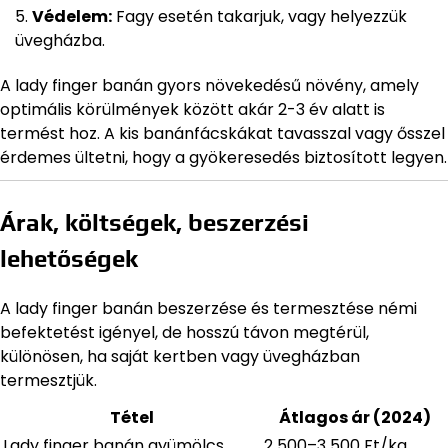
Védelem:
Fagy esetén takarjuk, vagy helyezzük
üvegházba.
A lady finger banán gyors növekedésű növény, amely
optimális körülmények között akár 2-3 év alatt is
termést hoz. A kis banánfácskákat tavasszal vagy ősszel
érdemes ültetni, hogy a gyökeresedés biztosított legyen.
Árak, költségek, beszerzési
lehetőségek
A lady finger banán beszerzése és termesztése némi
befektetést igényel, de hosszú távon megtérül,
különösen, ha saját kertben vagy üvegházban
termesztjük.
Tétel
Átlagos ár (2024)
Lady finger banán gyümölcs
2 500–3 500 Ft/kg