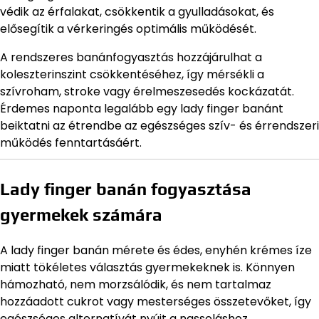
védik az érfalakat, csökkentik a gyulladásokat, és
elősegítik a vérkeringés optimális működését.
A rendszeres banánfogyasztás hozzájárulhat a
koleszterinszint csökkentéséhez, így mérsékli a
szívroham, stroke vagy érelmeszesedés kockázatát.
Érdemes naponta legalább egy lady finger banánt
beiktatni az étrendbe az egészséges szív- és érrendszeri
működés fenntartásáért.
Lady finger banán fogyasztása
gyermekek számára
A lady finger banán mérete és édes, enyhén krémes íze
miatt tökéletes választás gyermekeknek is. Könnyen
hámozható, nem morzsálódik, és nem tartalmaz
hozzáadott cukrot vagy mesterséges összetevőket, így
egészséges alternatívát nyújt a nassoláshoz.