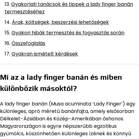
Gyakorlati tanácsok és tippek a lady finger banán
termesztéséhez
Árak, költségek, beszerzési lehetőségek
Gyakori hibák termesztés és fogyasztás során
Összefoglalás
Gyakran ismételt kérdések
Mi az a lady finger banán és miben
különbözik másoktól?
A lady finger banán (Musa acuminata ‘Lady Finger’) egy
különleges, apró méretű banánfajta, amely elsősorban
Délkelet-Ázsiában és Közép-Amerikában őshonos.
Magyarországon is egyre népszerűbb egzotikus
gyümölcs, köszönhetően különleges ízének és könnyű