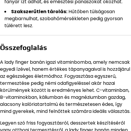
fanyar ízt adhat, és emésztési panaszokat okozhat.
Szakszerűtlen tárolás:
Hűtőben túlságosan
megbarnulhat, szobahőmérsékleten pedig gyorsan
túlérett lesz.
Összefoglalás
A lady finger banán igazi vitaminbomba, amely nemcsak
egyedi ízével, hanem értékes tápanyagaival is hozzájárul
az egészséges életmódhoz. Fogyasztása egyszerű,
termesztése pedig némi odafigyeléssel akár hazai
körülmények között is eredményes lehet. C-vitaminban,
B-vitaminokban, káliumban és magnéziumban gazdag,
alacsony kalóriatartalmú és természetesen édes, így
mind gyerekek, mind felnőttek számára ideális választás.
Legyen szó friss fogyasztásról, desszertek készítéséről
vagy otthoni termesztésről, a lady finger banán minden