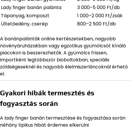
Lady finger banán palánta
3 000–5 000 Ft/db
Tápanyag, komposzt
1 000–2 000 Ft/zsák
Ültetőedény, cserép
800–2 500 Ft/db
A banánpalánták online kertészetekben, nagyobb
növényáruházakban vagy egzotikus gyümölcsöt kínáló
piacokon is beszerezhetők. A gyümölcs frissen,
importként legtöbbször bioboltokban, speciális
zöldségeseknél és nagyobb élelmiszerláncoknál érhető
el.
Gyakori hibák termesztés és
fogyasztás során
A lady finger banán termesztése és fogyasztása során
néhány tipikus hibát érdemes elkerülni: