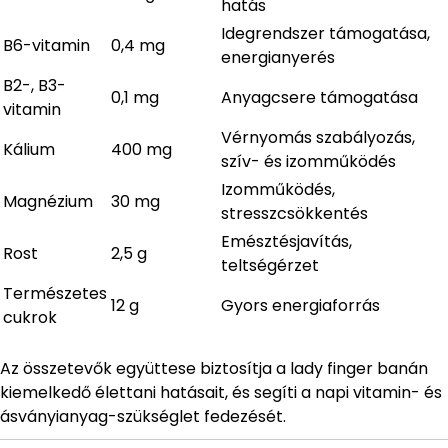
hatás
Idegrendszer támogatása,
B6-vitamin
0,4 mg
energianyerés
B2-, B3-
0,1 mg
Anyagcsere támogatása
vitamin
Vérnyomás szabályozás,
Kálium
400 mg
szív- és izomműködés
Izomműködés,
Magnézium
30 mg
stresszcsökkentés
Emésztésjavítás,
Rost
2,5 g
teltségérzet
Természetes
12 g
Gyors energiaforrás
cukrok
Az összetevők együttese biztosítja a lady finger banán
kiemelkedő élettani hatásait, és segíti a napi vitamin- és
ásványianyag-szükséglet fedezését.