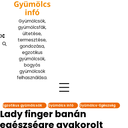
Gyümölcs
Skip
to
infó
content
Gyümölcsök,
gyümölcsfák,
ültetése,
termesztése,
gondozása,
egzotikus
gyümölcsök,
bogyós
gyümölcsök
felhasználása.
Egzotikus gyümölcsök
Gyümölcs infó
Gyümölcs-Egészség
Lady finger banán
egészségre gyakorolt