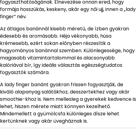
fogyaszthatóságának. Elnevezése onnan ered, hogy
formája hosszúkás, keskeny, akár egy női ujj, innen a „lady
finger” név.
Az átlagos banánnál kisebb méretű, de ízben gyakran
édesebb és aromásabb. Héja vékonyabb, húsa
krémesebb, ezért sokan előnyben részesítik a
hagyományos banánnal szemben. Különlegessége, hogy
magasabb vitamintartalommal és alacsonyabb
kalóriával bír, így ideális választás egészségtudatos
fogyasztók számára.
A lady finger banánt gyakran frissen fogyasztják, de
kiváló alapanyag salátákhoz, desszertekhez vagy akár
smoothie-khoz is. Nem mellesleg a gyerekek kedvence is
lehet, hiszen mérete miatt könnyen kezelhető.
Mindemellett a gyümölcsfa különleges dísze lehet
kertünknek vagy akár üvegháznak is.