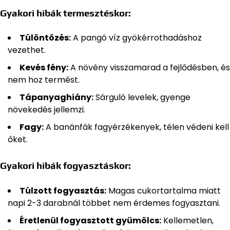
Gyakori hibák termesztéskor:
Túlöntözés:
A pangó víz gyökérrothadáshoz
vezethet.
Kevés fény:
A növény visszamarad a fejlődésben, és
nem hoz termést.
Tápanyaghiány:
Sárguló levelek, gyenge
növekedés jellemzi.
Fagy:
A banánfák fagyérzékenyek, télen védeni kell
őket.
Gyakori hibák fogyasztáskor:
Túlzott fogyasztás:
Magas cukortartalma miatt
napi 2-3 darabnál többet nem érdemes fogyasztani.
Éretlenül fogyasztott gyümölcs:
Kellemetlen,