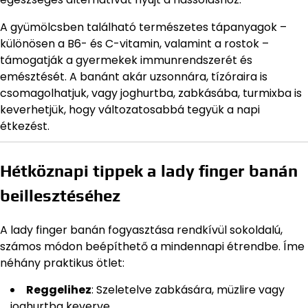
A gyümölcsben található természetes tápanyagok –
különösen a B6- és C-vitamin, valamint a rostok –
támogatják a gyermekek immunrendszerét és
emésztését. A banánt akár uzsonnára, tízóraira is
csomagolhatjuk, vagy joghurtba, zabkásába, turmixba is
keverhetjük, hogy változatosabbá tegyük a napi
étkezést.
Hétköznapi tippek a lady finger banán
beillesztéséhez
A lady finger banán fogyasztása rendkívül sokoldalú,
számos módon beépíthető a mindennapi étrendbe. Íme
néhány praktikus ötlet:
Reggelihez
: Szeletelve zabkására, müzlire vagy
joghurtba keverve.