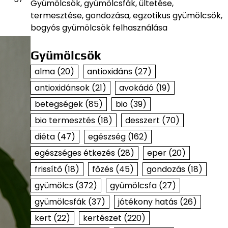
Gyümölcsök, gyümölcsfák, ültetése,
termesztése, gondozása, egzotikus gyümölcsök,
bogyós gyümölcsök felhasználása
Gyümölcsök
alma
(20)
antioxidáns
(27)
antioxidánsok
(21)
avokádó
(19)
betegségek
(85)
bio
(39)
bio termesztés
(18)
desszert
(70)
diéta
(47)
egészség
(162)
egészséges étkezés
(28)
eper
(20)
frissítő
(18)
főzés
(45)
gondozás
(18)
gyümölcs
(372)
gyümölcsfa
(27)
gyümölcsfák
(37)
jótékony hatás
(26)
kert
(22)
kertészet
(220)