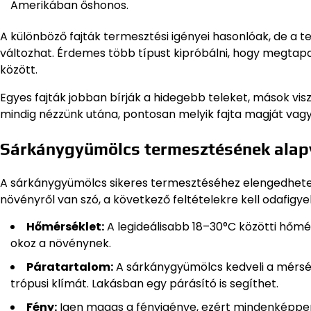
Amerikában őshonos.
A különböző fajták termesztési igényei hasonlóak, de a
változhat. Érdemes több típust kipróbálni, hogy megtapas
között.
Egyes fajták jobban bírják a hidegebb teleket, mások v
mindig nézzünk utána, pontosan melyik fajta magját vag
Sárkánygyümölcs termesztésének alapve
A sárkánygyümölcs sikeres termesztéséhez elengedhetetl
növényről van szó, a következő feltételekre kell odafigye
Hőmérséklet:
A legideálisabb 18–30°C közötti hőmé
okoz a növénynek.
Páratartalom:
A sárkánygyümölcs kedveli a mérsé
trópusi klímát. Lakásban egy párásító is segíthet.
Fény:
Igen magas a fényigénye, ezért mindenképpen v