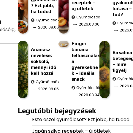
receptek –
gyakorol
s
? Ezt jobb,
új ötletek
hatása –
ha tudod
tud?
Gyümölcsök
Gyümölcsök
l
Gyümöl
2026.08.06.
2026.08.06.
léséig,
2026.0
Finger
Ananász
banana
Birsalma
nevelése:
felhasználás
betegsé
sokkoló,
a
– mire
mennyi idő
gyerekekne
figyelj
kell hozzá
k – ideális
snack
Gyümöl
Gyümölcsök
2026.0
Gyümölcsök
2026.08.05.
2026.08.04.
Legutóbbi bejegyzések
Este eszel gyümölcsöt? Ezt jobb, ha tudod
Japán szilva receptek – új ötletek