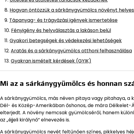
Hogyan öntözzük a sárkánygyümölcs növényt helye
Tápanyag- és trágyázási igények ismertetése
Fényigény és helyválasztás a lakáson belül
Gyakori betegségek és védekezési lehetőségek
Aratás és a sárkánygyümölcs otthoni felhasználása
Gyakran ismételt kérdések (GYIK)
Mi az a sárkánygyümölcs és honnan sz
A sárkánygyümölcs, más néven pitaya vagy pitahaya, a k
Dél- és Közép-Amerikában őshonos, de mára Délkelet-Áz
elterjedt. A növény nemcsak gyümölcséről, hanem különleg
az „éjjeli királynő” elnevezés is.
A sárkánygyümölcs nevét feltűnően színes, pikkelyes héj