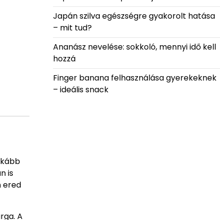
Japán szilva egészségre gyakorolt hatása
– mit tud?
Ananász nevelése: sokkoló, mennyi idő kell
hozzá
Finger banana felhasználása gyerekeknek
– ideális snack
nkább
n is
n ered
rga. A