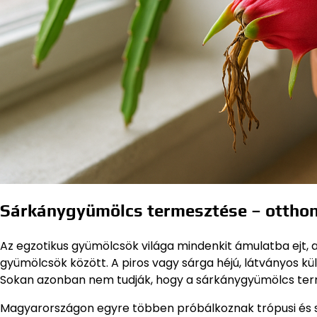
Sárkánygyümölcs termesztése – otthon
Az egzotikus gyümölcsök világa mindenkit ámulatba ejt, 
gyümölcsök között. A piros vagy sárga héjú, látványos k
Sokan azonban nem tudják, hogy a sárkánygyümölcs term
Magyarországon egyre többen próbálkoznak trópusi és s