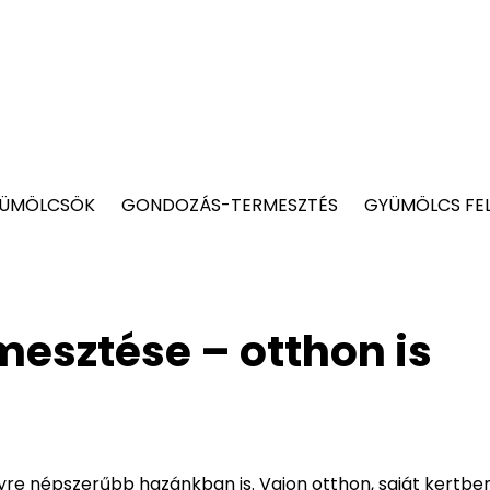
YÜMÖLCSÖK
GONDOZÁS-TERMESZTÉS
GYÜMÖLCS FE
esztése – otthon is
gyre népszerűbb hazánkban is. Vajon otthon, saját kertbe