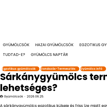
GYÜMÖLCSÖK
HAZAI GYÜMÖLCSÖK
EGZOTIKUS G
TUDTAD-E?
GYÜMÖLCS NAPTÁR
Egzotikus gyümölcsök
Gondozás-Termesztés
Gyümölcs infó
Sárkánygyümölcs term
lehetséges?
Gyümölcsök
2026.06.25.
A sárkánygyümölcs egzotikus külseje és friss íze miatt e