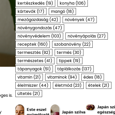
kertészkedés
(19)
konyha
(106)
kártevők
(17)
mangó
(18)
mezőgazdaság
(42)
növények
(47)
növénygondozás
(47)
növényvédelem
(103)
növényápolás
(27)
receptek
(160)
szobanövény
(22)
termesztés
(92)
termés
(30)
természetes
(41)
tippek
(19)
tápanyagok
(51)
táplálkozás
(137)
vitamin
(21)
vitaminok
(94)
édes
(18)
élelmiszer
(44)
életmód
(23)
ételek
(21)
ültetés
(21)
ges is.
Japán szi
Este eszel
y
Japán szilva
egészség
gyümölcsöt