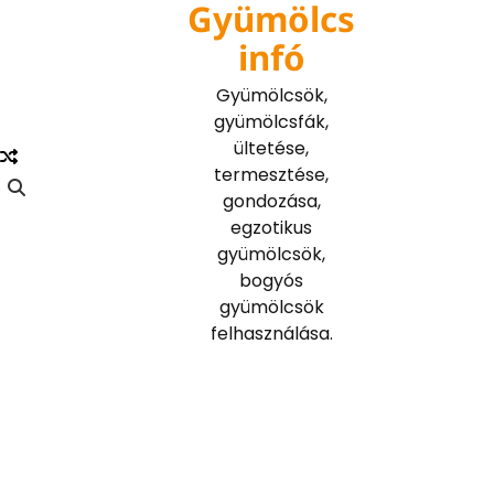
Gyümölcs
Skip
to
infó
content
Gyümölcsök,
gyümölcsfák,
ültetése,
termesztése,
gondozása,
egzotikus
gyümölcsök,
bogyós
gyümölcsök
felhasználása.