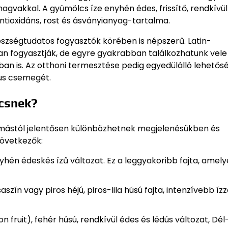
 magvakkal. A gyümölcs íze enyhén édes, frissítő, rendkívül
ntioxidáns, rost és ásványianyag-tartalma.
zségtudatos fogyasztók körében is népszerű. Latin-
n fogyasztják, de egyre gyakrabban találkozhatunk vele
an is. Az otthoni termesztése pedig egyedülálló lehetős
kus csemegét.
lcsnek?
ymástól jelentősen különbözhetnek megjelenésükben és
következők:
enyhén édeskés ízű változat. Ez a leggyakoribb fajta, amely
saszín vagy piros héjú, piros-lila húsú fajta, intenzívebb ízz
on fruit), fehér húsú, rendkívül édes és lédús változat, Dél