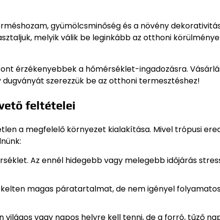
 terméshozam, gyümölcsminőség és a növény dekorativitás
ztaljuk, melyik válik be leginkább az otthoni körülménye
iszont érzékenyebbek a hőmérséklet-ingadozásra. Vásárl
y dugványát szerezzük be az otthoni termesztéshez!
tő feltételei
en a megfelelő környezet kialakítása. Mivel trópusi ere
lnünk:
rséklet. Az ennél hidegebb vagy melegebb időjárás stres
kelten magas páratartalmat, de nem igényel folyamato
ilágos vagy napos helyre kell tenni, de a forró, tűző na