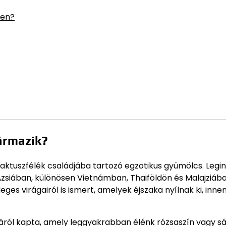
sen?
ármazik?
aktuszfélék családjába tartozó egzotikus gyümölcs. Legi
siában, különösen Vietnámban, Thaiföldön és Malajziába
es virágairól is ismert, amelyek éjszaka nyílnak ki, inne
áról kapta, amely leggyakrabban élénk rózsaszín vagy sá