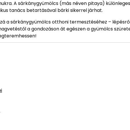
kra. A sárkánygyümölcs (más néven pitaya) különlege
kus tanács betartásával bárki sikerrel járhat.
zá a sárkánygyümölcs otthoni termesztéséhez – lépésrő
magvetéstől a gondozáson át egészen a gyümölcs szürete
 megteremhessen!
i
z