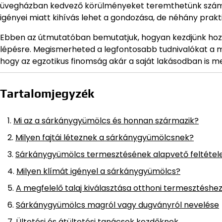
üvegházban kedvező körülményeket teremthetünk számu
igényei miatt kihívás lehet a gondozása, de néhány prakti
Ebben az útmutatóban bemutatjuk, hogyan kezdjünk hoz
lépésre. Megismerheted a legfontosabb tudnivalókat a 
hogy az egzotikus finomság akár a saját lakásodban is
Tartalomjegyzék
Mi az a sárkánygyümölcs és honnan származik?
Milyen fajtái léteznek a sárkánygyümölcsnek?
Sárkánygyümölcs termesztésének alapvető feltétele
Milyen klímát igényel a sárkánygyümölcs?
A megfelelő talaj kiválasztása otthoni termesztéshe
Sárkánygyümölcs magról vagy dugványról nevelése
Ültetési és átültetési tanácsok kezdőknek