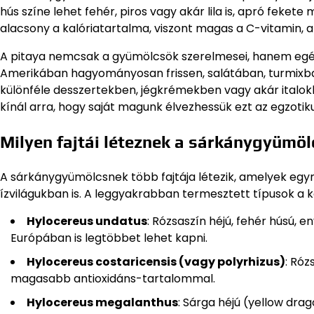
hús színe lehet fehér, piros vagy akár lila is, apró fekete
alacsony a kalóriatartalma, viszont magas a C-vitamin, a
A pitaya nemcsak a gyümölcsök szerelmesei, hanem egés
Amerikában hagyományosan frissen, salátában, turmixba
különféle desszertekben, jégkrémekben vagy akár italokb
kínál arra, hogy saját magunk élvezhessük ezt az egzoti
Milyen fajtái léteznek a sárkánygyümö
A sárkánygyümölcsnek több fajtája létezik, amelyek eg
ízvilágukban is. A leggyakrabban termesztett típusok a 
Hylocereus undatus
: Rózsaszín héjú, fehér húsú, 
Európában is legtöbbet lehet kapni.
Hylocereus costaricensis (vagy polyrhizus)
: Róz
magasabb antioxidáns-tartalommal.
Hylocereus megalanthus
: Sárga héjú (yellow drag