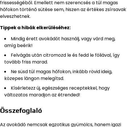
frissességéből. Emellett nem szerencsés a túl magas
hőfokon történő sütése sem, hiszen az értékes zsírsavak
elveszhetnek.
Tippek a hibák elkerüléséhez:
Mindig érett avokádót használj, vagy várd meg,
amíg beérik!
Felvágás után citromozd le és fedd le fóliával, így
tovább friss marad.
Ne süsd túl magas hőfokon, inkább rövid ideig,
közepes lángon melegítsd.
Kísérletezz új, egészséges receptekkel, hogy
változatos maradjon az étrended!
Összefoglaló
Az avokádó nemcsak egzotikus gyümölcs, hanem igazi