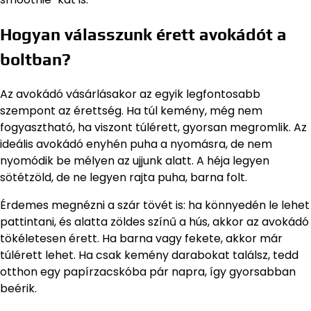
Hogyan válasszunk érett avokádót a
boltban?
Az avokádó vásárlásakor az egyik legfontosabb
szempont az érettség. Ha túl kemény, még nem
fogyasztható, ha viszont túlérett, gyorsan megromlik. Az
ideális avokádó enyhén puha a nyomásra, de nem
nyomódik be mélyen az ujjunk alatt. A héja legyen
sötétzöld, de ne legyen rajta puha, barna folt.
Érdemes megnézni a szár tövét is: ha könnyedén le lehet
pattintani, és alatta zöldes színű a hús, akkor az avokádó
tökéletesen érett. Ha barna vagy fekete, akkor már
túlérett lehet. Ha csak kemény darabokat találsz, tedd
otthon egy papírzacskóba pár napra, így gyorsabban
beérik.