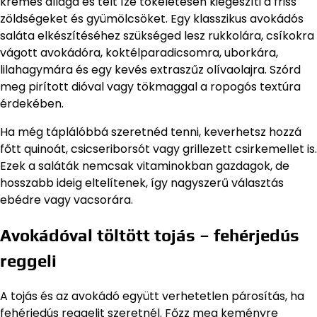
krémes állaga és telt íze tökéletesen kiegészíti a friss
zöldségeket és gyümölcsöket. Egy klasszikus avokádós
saláta elkészítéséhez szükséged lesz rukkolára, csíkokra
vágott avokádóra, koktélparadicsomra, uborkára,
lilahagymára és egy kevés extraszűz olívaolajra. Szórd
meg pirított dióval vagy tökmaggal a ropogós textúra
érdekében.
Ha még táplálóbbá szeretnéd tenni, keverhetsz hozzá
főtt quinoát, csicseriborsót vagy grillezett csirkemellet is.
Ezek a saláták nemcsak vitaminokban gazdagok, de
hosszabb ideig eltelítenek, így nagyszerű választás
ebédre vagy vacsorára.
Avokádóval töltött tojás – fehérjedús
reggeli
A tojás és az avokádó együtt verhetetlen párosítás, ha
fehérjedús reggelit szeretnél. Főzz meg keményre