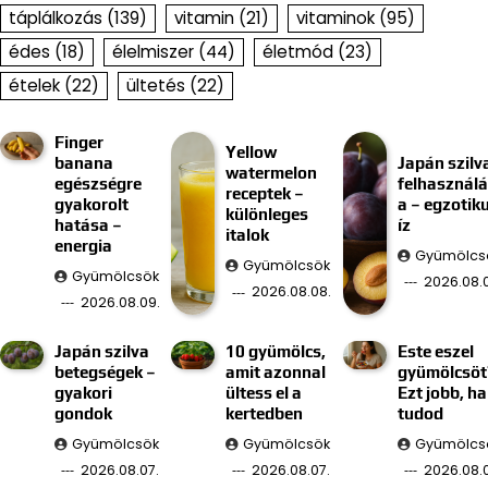
táplálkozás
(139)
vitamin
(21)
vitaminok
(95)
édes
(18)
élelmiszer
(44)
életmód
(23)
ételek
(22)
ültetés
(22)
Finger
Yellow
banana
Japán szilv
watermelon
egészségre
felhasznál
receptek –
gyakorolt
a – egzotik
különleges
hatása –
íz
italok
energia
Gyümölcs
Gyümölcsök
Gyümölcsök
2026.08.
2026.08.08.
2026.08.09.
Japán szilva
10 gyümölcs,
Este eszel
betegségek –
amit azonnal
gyümölcsöt
gyakori
ültess el a
Ezt jobb, ha
gondok
kertedben
tudod
Gyümölcsök
Gyümölcsök
Gyümölcs
2026.08.07.
2026.08.07.
2026.08.