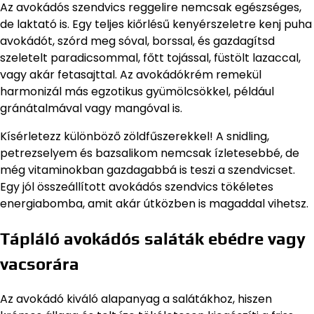
Az avokádós szendvics reggelire nemcsak egészséges,
de laktató is. Egy teljes kiőrlésű kenyérszeletre kenj puha
avokádót, szórd meg sóval, borssal, és gazdagítsd
szeletelt paradicsommal, főtt tojással, füstölt lazaccal,
vagy akár fetasajttal. Az avokádókrém remekül
harmonizál más egzotikus gyümölcsökkel, például
gránátalmával vagy mangóval is.
Kísérletezz különböző zöldfűszerekkel! A snidling,
petrezselyem és bazsalikom nemcsak ízletesebbé, de
még vitaminokban gazdagabbá is teszi a szendvicset.
Egy jól összeállított avokádós szendvics tökéletes
energiabomba, amit akár útközben is magaddal vihetsz.
Tápláló avokádós saláták ebédre vagy
vacsorára
Az avokádó kiváló alapanyag a salátákhoz, hiszen