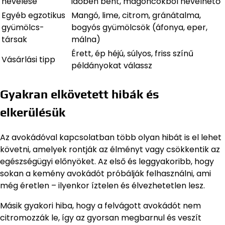
nevelése
időben bent, magoncokból nevelhető
Egyéb egzotikus
Mangó, lime, citrom, gránátalma,
gyümölcs-
bogyós gyümölcsök (áfonya, eper,
társak
málna)
Érett, ép héjú, súlyos, friss színű
Vásárlási tipp
példányokat válassz
Gyakran elkövetett hibák és
elkerülésük
Az avokádóval kapcsolatban több olyan hibát is el lehet
követni, amelyek rontják az élményt vagy csökkentik az
egészségügyi előnyöket. Az első és leggyakoribb, hogy
sokan a kemény avokádót próbálják felhasználni, ami
még éretlen – ilyenkor íztelen és élvezhetetlen lesz.
Másik gyakori hiba, hogy a felvágott avokádót nem
citromozzák le, így az gyorsan megbarnul és veszít