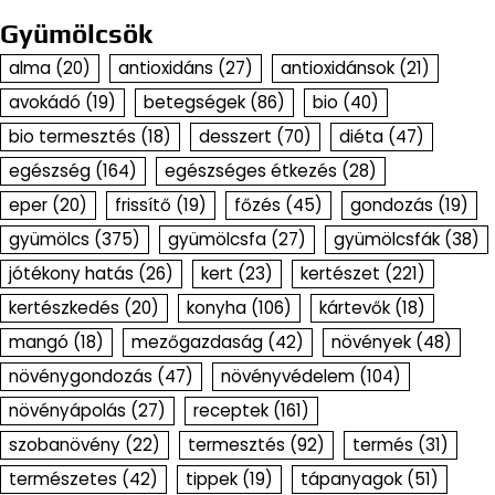
Gyümölcsök
alma
(20)
antioxidáns
(27)
antioxidánsok
(21)
avokádó
(19)
betegségek
(86)
bio
(40)
bio termesztés
(18)
desszert
(70)
diéta
(47)
egészség
(164)
egészséges étkezés
(28)
eper
(20)
frissítő
(19)
főzés
(45)
gondozás
(19)
gyümölcs
(375)
gyümölcsfa
(27)
gyümölcsfák
(38)
jótékony hatás
(26)
kert
(23)
kertészet
(221)
kertészkedés
(20)
konyha
(106)
kártevők
(18)
mangó
(18)
mezőgazdaság
(42)
növények
(48)
növénygondozás
(47)
növényvédelem
(104)
növényápolás
(27)
receptek
(161)
szobanövény
(22)
termesztés
(92)
termés
(31)
természetes
(42)
tippek
(19)
tápanyagok
(51)