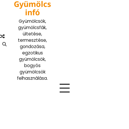
Gyümölcs
Skip
to
infó
content
Gyümölcsök,
gyümölcsfák,
ültetése,
termesztése,
gondozása,
egzotikus
gyümölcsök,
bogyós
gyümölcsök
felhasználása.