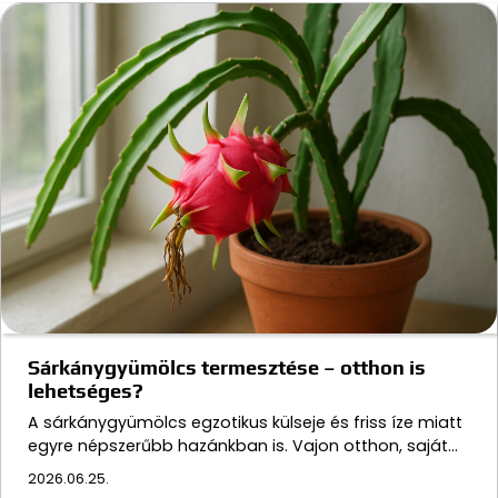
Sárkánygyümölcs termesztése – otthon is
lehetséges?
A sárkánygyümölcs egzotikus külseje és friss íze miatt
egyre népszerűbb hazánkban is. Vajon otthon, saját…
2026.06.25.