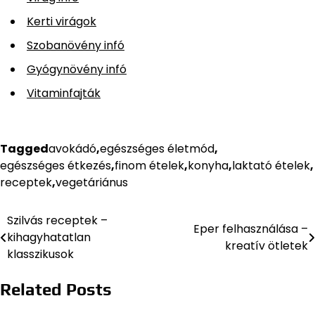
Kerti virágok
Szobanövény infó
Gyógynövény infó
Vitaminfajták
Tagged
avokádó
,
egészséges életmód
,
egészséges étkezés
,
finom ételek
,
konyha
,
laktató ételek
,
receptek
,
vegetáriánus
Szilvás receptek –
Bejegyzés
Eper felhasználása –
kihagyhatatlan
kreatív ötletek
navigáció
klasszikusok
Related Posts