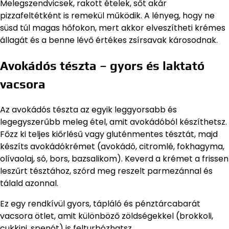
Melegszendvicsek, rakott ételek, sőt akár
pizzafeltétként is remekül működik. A lényeg, hogy ne
süsd túl magas hőfokon, mert akkor elveszítheti krémes
állagát és a benne lévő értékes zsírsavak károsodnak.
Avokádós tészta – gyors és laktató
vacsora
Az avokádós tészta az egyik leggyorsabb és
legegyszerűbb meleg étel, amit avokádóból készíthetsz.
Főzz ki teljes kiőrlésű vagy gluténmentes tésztát, majd
készíts avokádókrémet (avokádó, citromlé, fokhagyma,
olívaolaj, só, bors, bazsalikom). Keverd a krémet a frissen
leszűrt tésztához, szórd meg reszelt parmezánnal és
tálald azonnal.
Ez egy rendkívül gyors, tápláló és pénztárcabarát
vacsora ötlet, amit különböző zöldségekkel (brokkoli,
cukkini, spenót) is felturbózhatsz.