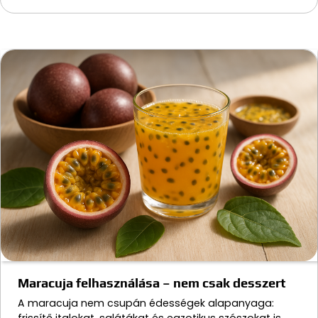
Maracuja felhasználása – nem csak desszert
A maracuja nem csupán édességek alapanyaga:
frissítő italokat, salátákat és egzotikus szószokat is