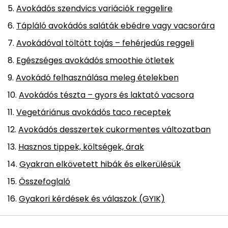
Avokádós szendvics variációk reggelire
Tápláló avokádós saláták ebédre vagy vacsorára
Avokádóval töltött tojás – fehérjedús reggeli
Egészséges avokádós smoothie ötletek
Avokádó felhasználása meleg ételekben
Avokádós tészta – gyors és laktató vacsora
Vegetáriánus avokádós taco receptek
Avokádós desszertek cukormentes változatban
Hasznos tippek, költségek, árak
Gyakran elkövetett hibák és elkerülésük
Összefoglaló
Gyakori kérdések és válaszok (GYIK)