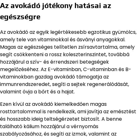
Az avokádó jótékony hatásai az
egészségre
Az avokádó az egyik legértékesebb egzotikus gyümölcs,
amely tele van vitaminokkal és ásványi anyagokkal.
Magas az egészséges telítetlen zsírsavtartalma, amely
segít csökkenteni a rossz koleszterinszintet, továbbá
hozzájárul a szív- és érrendszeri betegségek
megelőzéséhez. Az E-vitaminban, C-vitaminban és B-
vitaminokban gazdag avokádó támogatja az
immunrendszeredet, segíti a sejtek regenerálódását,
valamint óvja a bőrt és a hajat.
Ezen kívül az avokádó kiemelkedően magas
rosttartalommal is rendelkezik, ami javítja az emésztést
és hosszabb ideig teltségérzetet biztosít. A benne
található kálium hozzájárul a vérnyomás
szabályozásához, és segíti az izmok, valamint az