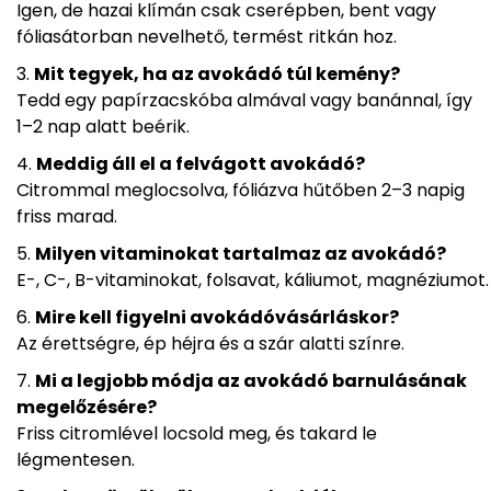
Igen, de hazai klímán csak cserépben, bent vagy
fóliasátorban nevelhető, termést ritkán hoz.
Mit tegyek, ha az avokádó túl kemény?
Tedd egy papírzacskóba almával vagy banánnal, így
1–2 nap alatt beérik.
Meddig áll el a felvágott avokádó?
Citrommal meglocsolva, fóliázva hűtőben 2–3 napig
friss marad.
Milyen vitaminokat tartalmaz az avokádó?
E-, C-, B-vitaminokat, folsavat, káliumot, magnéziumot.
Mire kell figyelni avokádóvásárláskor?
Az érettségre, ép héjra és a szár alatti színre.
Mi a legjobb módja az avokádó barnulásának
megelőzésére?
Friss citromlével locsold meg, és takard le
légmentesen.