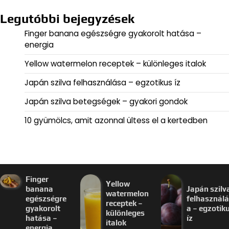
Legutóbbi bejegyzések
Finger banana egészségre gyakorolt hatása –
energia
Yellow watermelon receptek – különleges italok
Japán szilva felhasználása – egzotikus íz
Japán szilva betegségek – gyakori gondok
10 gyümölcs, amit azonnal ültess el a kertedben
Finger
Yellow
banana
Japán szilv
watermelon
egészségre
felhasznál
receptek –
gyakorolt
a – egzotik
különleges
hatása –
íz
italok
energia