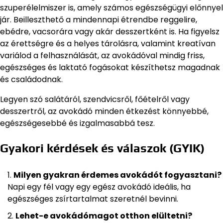
szuperélelmiszer is, amely számos egészségügyi előnnyel
jár. Beilleszthető a mindennapi étrendbe reggelire,
ebédre, vacsorára vagy akár desszertként is. Ha figyelsz
az érettségre és a helyes tárolásra, valamint kreatívan
variálod a felhasználását, az avokádóval mindig friss,
egészséges és laktató fogásokat készíthetsz magadnak
és családodnak.
Legyen szó salátáról, szendvicsről, főételről vagy
desszertről, az avokádó minden étkezést könnyebbé,
egészségesebbé és izgalmasabbá tesz.
Gyakori kérdések és válaszok (GYIK)
Milyen gyakran érdemes avokádót fogyasztani?
Napi egy fél vagy egy egész avokádó ideális, ha
egészséges zsírtartalmat szeretnél bevinni.
Lehet-e avokádómagot otthon elültetni?