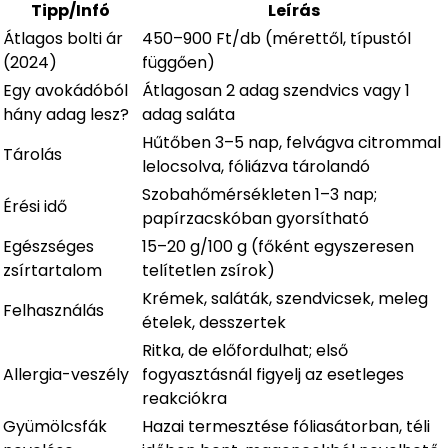
Tipp/Infó
Leírás
Átlagos bolti ár
450–900 Ft/db (mérettől, típustól
(2024)
függően)
Egy avokádóból
Átlagosan 2 adag szendvics vagy 1
hány adag lesz?
adag saláta
Hűtőben 3–5 nap, felvágva citrommal
Tárolás
lelocsolva, fóliázva tárolandó
Szobahőmérsékleten 1–3 nap;
Érési idő
papírzacskóban gyorsítható
Egészséges
15–20 g/100 g (főként egyszeresen
zsírtartalom
telítetlen zsírok)
Krémek, saláták, szendvicsek, meleg
Felhasználás
ételek, desszertek
Ritka, de előfordulhat; első
Allergia-veszély
fogyasztásnál figyelj az esetleges
reakciókra
Gyümölcsfák
Hazai termesztése fóliasátorban, téli