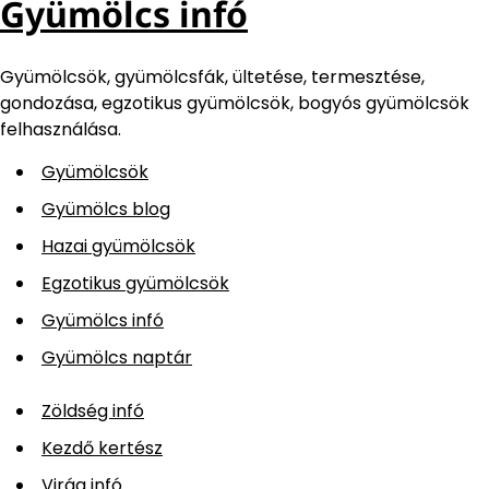
Gyümölcs infó
Gyümölcsök, gyümölcsfák, ültetése, termesztése,
gondozása, egzotikus gyümölcsök, bogyós gyümölcsök
felhasználása.
Gyümölcsök
Gyümölcs blog
Hazai gyümölcsök
Egzotikus gyümölcsök
Gyümölcs infó
Gyümölcs naptár
Zöldség infó
Kezdő kertész
Virág infó