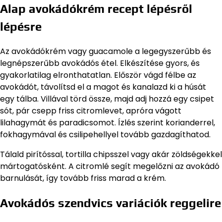
Alap avokádókrém recept lépésről
lépésre
Az avokádókrém vagy guacamole a legegyszerűbb és
legnépszerűbb avokádós étel. Elkészítése gyors, és
gyakorlatilag elronthatatlan. Először vágd félbe az
avokádót, távolítsd el a magot és kanalazd ki a húsát
egy tálba. Villával törd össze, majd adj hozzá egy csipet
sót, pár csepp friss citromlevet, apróra vágott
lilahagymát és paradicsomot. Ízlés szerint korianderrel,
fokhagymával és csilipehellyel tovább gazdagíthatod.
Tálald pirítóssal, tortilla chipsszel vagy akár zöldségekkel
mártogatósként. A citromlé segít megelőzni az avokádó
barnulását, így tovább friss marad a krém.
Avokádós szendvics variációk reggelire