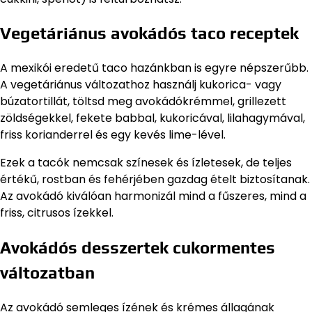
Vegetáriánus avokádós taco receptek
A mexikói eredetű taco hazánkban is egyre népszerűbb.
A vegetáriánus változathoz használj kukorica- vagy
búzatortillát, töltsd meg avokádókrémmel, grillezett
zöldségekkel, fekete babbal, kukoricával, lilahagymával,
friss korianderrel és egy kevés lime-lével.
Ezek a tacók nemcsak színesek és ízletesek, de teljes
értékű, rostban és fehérjében gazdag ételt biztosítanak.
Az avokádó kiválóan harmonizál mind a fűszeres, mind a
friss, citrusos ízekkel.
Avokádós desszertek cukormentes
változatban
Az avokádó semleges ízének és krémes állagának