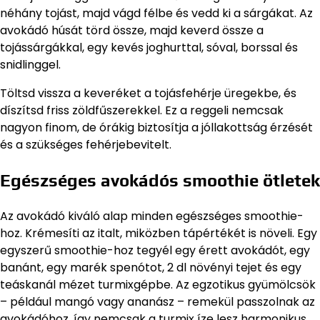
néhány tojást, majd vágd félbe és vedd ki a sárgákat. Az
avokádó húsát törd össze, majd keverd össze a
tojássárgákkal, egy kevés joghurttal, sóval, borssal és
snidlinggel.
Töltsd vissza a keveréket a tojásfehérje üregekbe, és
díszítsd friss zöldfűszerekkel. Ez a reggeli nemcsak
nagyon finom, de órákig biztosítja a jóllakottság érzését
és a szükséges fehérjebevitelt.
Egészséges avokádós smoothie ötletek
Az avokádó kiváló alap minden egészséges smoothie-
hoz. Krémesíti az italt, miközben tápértékét is növeli. Egy
egyszerű smoothie-hoz tegyél egy érett avokádót, egy
banánt, egy marék spenótot, 2 dl növényi tejet és egy
teáskanál mézet turmixgépbe. Az egzotikus gyümölcsök
– például mangó vagy ananász – remekül passzolnak az
avokádóhoz, így nemcsak a turmix íze lesz harmonikus,