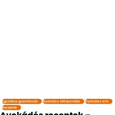
Egzotikus gyümölcsök
Gyümölcs felhasználás
Gyümölcs infó
Receptek