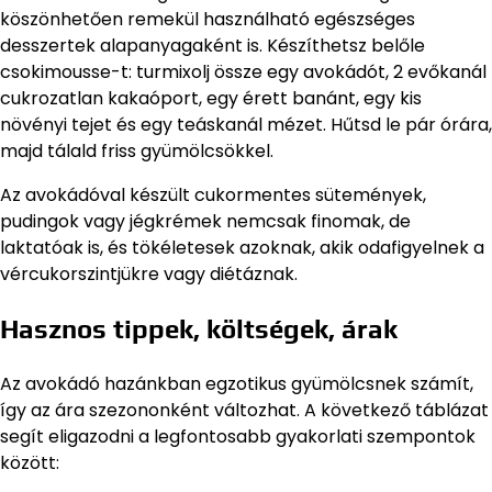
köszönhetően remekül használható egészséges
desszertek alapanyagaként is. Készíthetsz belőle
csokimousse-t: turmixolj össze egy avokádót, 2 evőkanál
cukrozatlan kakaóport, egy érett banánt, egy kis
növényi tejet és egy teáskanál mézet. Hűtsd le pár órára,
majd tálald friss gyümölcsökkel.
Az avokádóval készült cukormentes sütemények,
pudingok vagy jégkrémek nemcsak finomak, de
laktatóak is, és tökéletesek azoknak, akik odafigyelnek a
vércukorszintjükre vagy diétáznak.
Hasznos tippek, költségek, árak
Az avokádó hazánkban egzotikus gyümölcsnek számít,
így az ára szezononként változhat. A következő táblázat
segít eligazodni a legfontosabb gyakorlati szempontok
között: