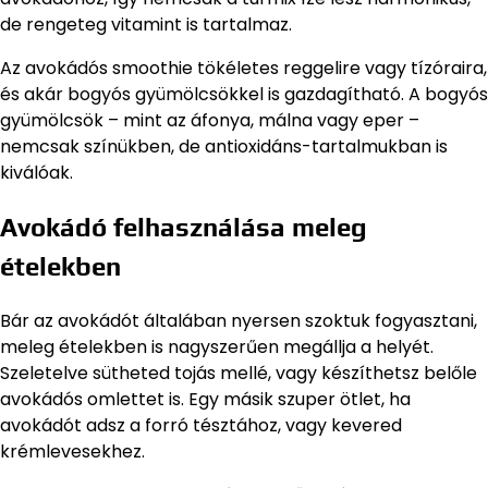
de rengeteg vitamint is tartalmaz.
Az avokádós smoothie tökéletes reggelire vagy tízóraira,
és akár bogyós gyümölcsökkel is gazdagítható. A bogyós
gyümölcsök – mint az áfonya, málna vagy eper –
nemcsak színükben, de antioxidáns-tartalmukban is
kiválóak.
Avokádó felhasználása meleg
ételekben
Bár az avokádót általában nyersen szoktuk fogyasztani,
meleg ételekben is nagyszerűen megállja a helyét.
Szeletelve sütheted tojás mellé, vagy készíthetsz belőle
avokádós omlettet is. Egy másik szuper ötlet, ha
avokádót adsz a forró tésztához, vagy kevered
krémlevesekhez.