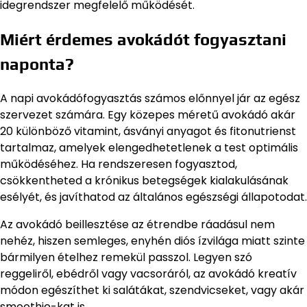
idegrendszer megfelelő működését.
Miért érdemes avokádót fogyasztani
naponta?
A napi avokádófogyasztás számos előnnyel jár az egész
szervezet számára. Egy közepes méretű avokádó akár
20 különböző vitamint, ásványi anyagot és fitonutrienst
tartalmaz, amelyek elengedhetetlenek a test optimális
működéséhez. Ha rendszeresen fogyasztod,
csökkentheted a krónikus betegségek kialakulásának
esélyét, és javíthatod az általános egészségi állapotodat.
Az avokádó beillesztése az étrendbe ráadásul nem
nehéz, hiszen semleges, enyhén diós ízvilága miatt szinte
bármilyen ételhez remekül passzol. Legyen szó
reggeliről, ebédről vagy vacsoráról, az avokádó kreatív
módon egészíthet ki salátákat, szendvicseket, vagy akár
smoothie-kat is.