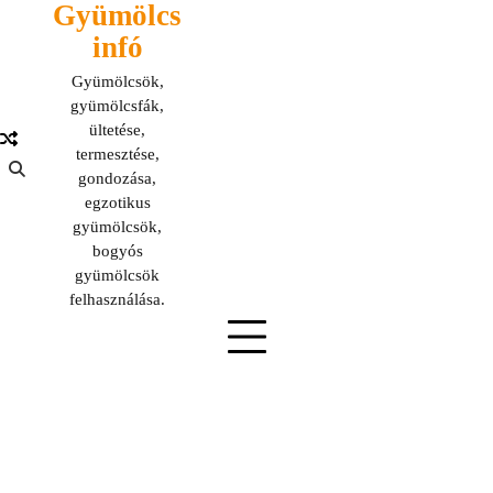
Gyümölcs
Skip
to
infó
content
Gyümölcsök,
gyümölcsfák,
ültetése,
termesztése,
gondozása,
egzotikus
gyümölcsök,
bogyós
gyümölcsök
felhasználása.