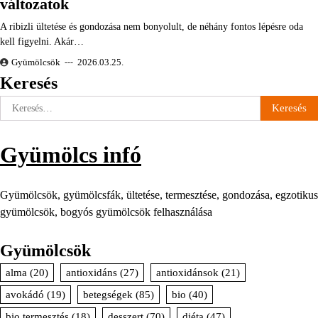
változatok
A ribizli ültetése és gondozása nem bonyolult, de néhány fontos lépésre oda
kell figyelni. Akár…
Gyümölcsök
2026.03.25.
Keresés
Keresés:
Gyümölcs infó
Gyümölcsök, gyümölcsfák, ültetése, termesztése, gondozása, egzotikus
gyümölcsök, bogyós gyümölcsök felhasználása
Gyümölcsök
alma
(20)
antioxidáns
(27)
antioxidánsok
(21)
avokádó
(19)
betegségek
(85)
bio
(40)
bio termesztés
(18)
desszert
(70)
diéta
(47)