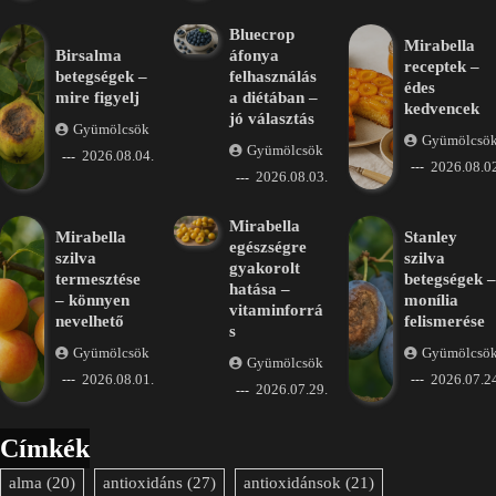
Bluecrop
Mirabella
Birsalma
áfonya
receptek –
betegségek –
felhasználás
édes
mire figyelj
a diétában –
kedvencek
jó választás
Gyümölcsök
Gyümölcsö
Gyümölcsök
2026.08.04.
2026.08.02
2026.08.03.
Mirabella
Mirabella
Stanley
egészségre
szilva
szilva
gyakorolt
termesztése
betegségek –
hatása –
– könnyen
monília
vitaminforrá
nevelhető
felismerése
s
Gyümölcsök
Gyümölcsö
Gyümölcsök
2026.08.01.
2026.07.24
2026.07.29.
Címkék
alma
(20)
antioxidáns
(27)
antioxidánsok
(21)