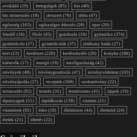
avokádó
(19)
betegségek
(85)
bio
(40)
bio termesztés
(18)
desszert
(70)
diéta
(47)
egészség
(163)
egészséges étkezés
(28)
eper
(20)
frissítő
(18)
főzés
(45)
gondozás
(18)
gyümölcs
(374)
gyümölcsfa
(27)
gyümölcsfák
(37)
jótékony hatás
(27)
kert
(23)
kertészet
(220)
kertészkedés
(20)
konyha
(106)
kártevők
(17)
mangó
(18)
mezőgazdaság
(42)
növények
(48)
növénygondozás
(47)
növényvédelem
(103)
növényápolás
(27)
receptek
(160)
szobanövény
(22)
termesztés
(92)
termés
(31)
természetes
(41)
tippek
(19)
tápanyagok
(51)
táplálkozás
(138)
vitamin
(21)
vitaminok
(95)
édes
(18)
élelmiszer
(44)
életmód
(24)
ételek
(21)
ültetés
(22)