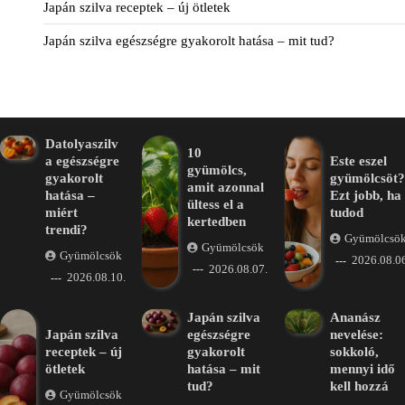
Japán szilva receptek – új ötletek
Japán szilva egészségre gyakorolt hatása – mit tud?
Datolyaszilv
10
a egészségre
Este eszel
gyümölcs,
gyakorolt
gyümölcsöt?
amit azonnal
hatása –
Ezt jobb, ha
ültess el a
miért
tudod
kertedben
trendi?
Gyümölcsö
Gyümölcsök
Gyümölcsök
2026.08.06
2026.08.07.
2026.08.10.
Japán szilva
Ananász
Japán szilva
egészségre
nevelése:
receptek – új
gyakorolt
sokkoló,
ötletek
hatása – mit
mennyi idő
tud?
kell hozzá
Gyümölcsök