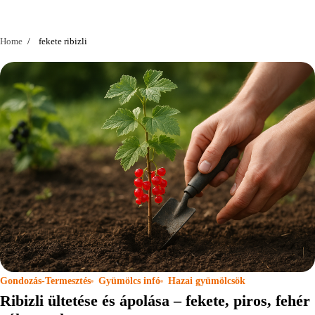
Home
fekete ribizli
Gondozás-Termesztés
Gyümölcs infó
Hazai gyümölcsök
Ribizli ültetése és ápolása – fekete, piros, fehér