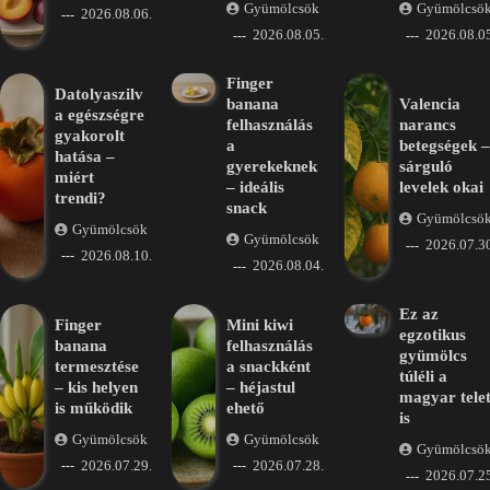
Gyümölcsök
Gyümölcsö
2026.08.06.
2026.08.05.
2026.08.05
Finger
Datolyaszilv
banana
Valencia
a egészségre
felhasználás
narancs
gyakorolt
a
betegségek –
hatása –
gyerekeknek
sárguló
miért
– ideális
levelek okai
trendi?
snack
Gyümölcsö
Gyümölcsök
Gyümölcsök
2026.07.30
2026.08.10.
2026.08.04.
Ez az
Finger
Mini kiwi
egzotikus
banana
felhasználás
gyümölcs
termesztése
a snackként
túléli a
– kis helyen
– héjastul
magyar tele
is működik
ehető
is
Gyümölcsök
Gyümölcsök
Gyümölcsö
2026.07.29.
2026.07.28.
2026.07.25