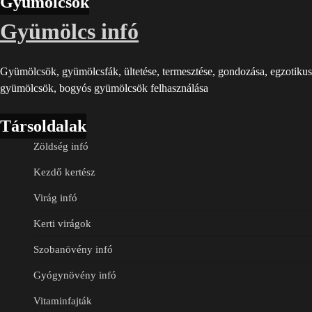
Gyümölcsök
Gyümölcs infó
Gyümölcsök, gyümölcsfák, ültetése, termesztése, gondozása, egzotikus
gyümölcsök, bogyós gyümölcsök felhasználása
Társoldalak
Zöldség infó
Kezdő kertész
Virág infó
Kerti virágok
Szobanövény infó
Gyógynövény infó
Vitaminfajták