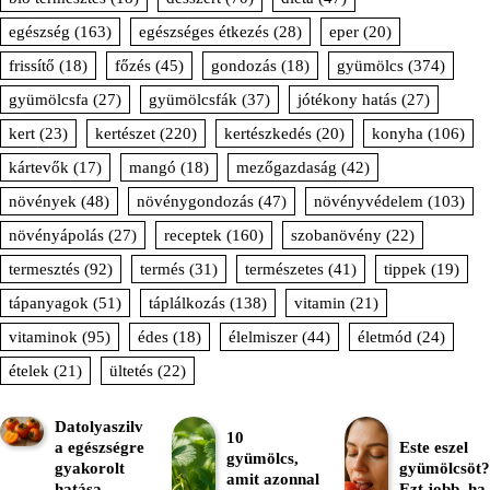
egészség
(163)
egészséges étkezés
(28)
eper
(20)
frissítő
(18)
főzés
(45)
gondozás
(18)
gyümölcs
(374)
gyümölcsfa
(27)
gyümölcsfák
(37)
jótékony hatás
(27)
kert
(23)
kertészet
(220)
kertészkedés
(20)
konyha
(106)
kártevők
(17)
mangó
(18)
mezőgazdaság
(42)
növények
(48)
növénygondozás
(47)
növényvédelem
(103)
növényápolás
(27)
receptek
(160)
szobanövény
(22)
termesztés
(92)
termés
(31)
természetes
(41)
tippek
(19)
tápanyagok
(51)
táplálkozás
(138)
vitamin
(21)
vitaminok
(95)
édes
(18)
élelmiszer
(44)
életmód
(24)
ételek
(21)
ültetés
(22)
Datolyaszilv
10
a egészségre
Este eszel
gyümölcs,
gyakorolt
gyümölcsöt?
amit azonnal
hatása –
Ezt jobb, ha