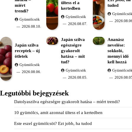
ültess el a
miért
tudod
kertedben
trendi?
Gyümölcsö
Gyümölcsök
Gyümölcsök
2026.08.06
2026.08.07.
2026.08.10.
Japán szilva
Ananász
Japán szilva
egészségre
nevelése:
receptek – új
gyakorolt
sokkoló,
ötletek
hatása – mit
mennyi idő
tud?
kell hozzá
Gyümölcsök
Gyümölcsök
Gyümölcsö
2026.08.06.
2026.08.05.
2026.08.05
Legutóbbi bejegyzések
Datolyaszilva egészségre gyakorolt hatása – miért trendi?
10 gyümölcs, amit azonnal ültess el a kertedben
Este eszel gyümölcsöt? Ezt jobb, ha tudod