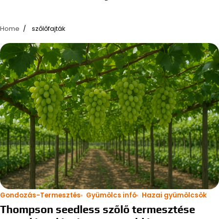
Home
szőlőfajták
Gondozás-Termesztés
Gyümölcs infó
Hazai gyümölcsök
Thompson seedless szőlő termesztése