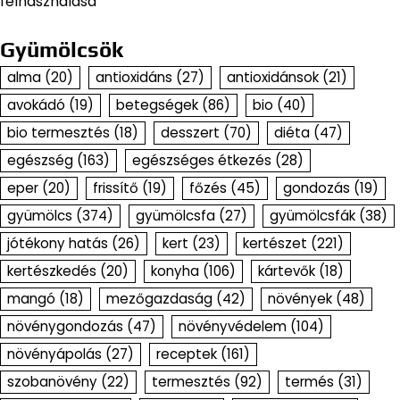
felhasználása
Gyümölcsök
alma
(20)
antioxidáns
(27)
antioxidánsok
(21)
avokádó
(19)
betegségek
(86)
bio
(40)
bio termesztés
(18)
desszert
(70)
diéta
(47)
egészség
(163)
egészséges étkezés
(28)
eper
(20)
frissítő
(19)
főzés
(45)
gondozás
(19)
gyümölcs
(374)
gyümölcsfa
(27)
gyümölcsfák
(38)
jótékony hatás
(26)
kert
(23)
kertészet
(221)
kertészkedés
(20)
konyha
(106)
kártevők
(18)
mangó
(18)
mezőgazdaság
(42)
növények
(48)
növénygondozás
(47)
növényvédelem
(104)
növényápolás
(27)
receptek
(161)
szobanövény
(22)
termesztés
(92)
termés
(31)