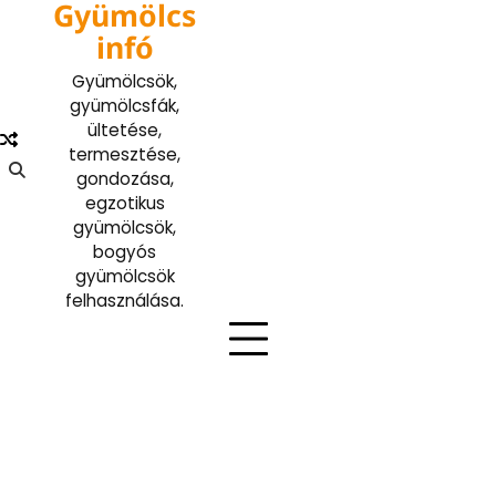
Gyümölcs
Skip
to
infó
content
Gyümölcsök,
gyümölcsfák,
ültetése,
termesztése,
gondozása,
egzotikus
gyümölcsök,
bogyós
gyümölcsök
felhasználása.