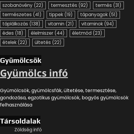
szobanövény
(22)
termesztés
(92)
termés
(31)
természetes
(41)
tippek
(19)
tápanyagok
(51)
táplálkozás
(138)
vitamin
(21)
vitaminok
(94)
édes
(18)
élelmiszer
(44)
életmód
(23)
ételek
(22)
ültetés
(22)
Gyümölcsök
Gyümölcs infó
Gyümölcsök, gyümölcsfák, ültetése, termesztése,
gondozása, egzotikus gyümölcsök, bogyós gyümölcsök
felhasználása
Társoldalak
Zöldség infó