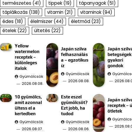
természetes
(41)
tippek
(19)
tápanyagok
(51)
táplálkozás
(138)
vitamin
(21)
vitaminok
(94)
édes
(18)
élelmiszer
(44)
életmód
(23)
ételek
(22)
ültetés
(22)
Yellow
Japán szilva
Japán szilv
watermelon
felhasználás
betegségek
receptek –
a – egzotikus
gyakori
különleges
íz
gondok
italok
Gyümölcsök
Gyümölcs
Gyümölcsök
2026.08.08.
2026.08.0
2026.08.08.
10 gyümölcs,
Este eszel
Japán szilv
amit azonnal
gyümölcsöt?
receptek – ú
ültess el a
Ezt jobb, ha
ötletek
kertedben
tudod
Gyümölcs
Gyümölcsök
Gyümölcsök
2026.08.
2026.08.07.
2026.08.06.