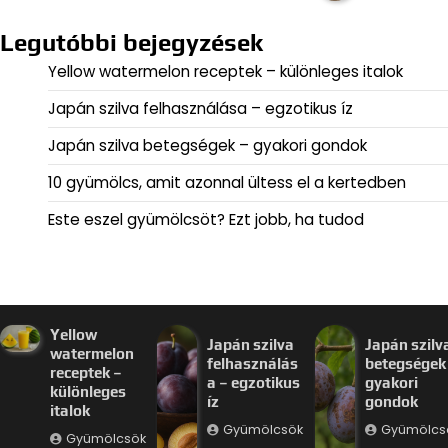
Legutóbbi bejegyzések
Yellow watermelon receptek – különleges italok
Japán szilva felhasználása – egzotikus íz
Japán szilva betegségek – gyakori gondok
10 gyümölcs, amit azonnal ültess el a kertedben
Este eszel gyümölcsöt? Ezt jobb, ha tudod
Yellow
Japán szilva
Japán szilv
watermelon
felhasználás
betegségek
receptek –
a – egzotikus
gyakori
különleges
íz
gondok
italok
Gyümölcsök
Gyümölcs
Gyümölcsök