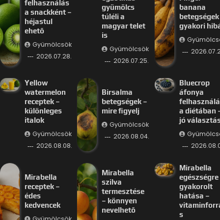
felhasználás
gyümölcs
banana
a snackként –
túléli a
betegségek
héjastul
magyar telet
gyakori hib
ehető
is
Gyümölcs
Gyümölcsök
Gyümölcsök
2026.07.2
2026.07.28.
2026.07.25.
Yellow
Bluecrop
watermelon
Birsalma
áfonya
receptek –
betegségek –
felhasznál
különleges
mire figyelj
a diétában 
italok
jó választá
Gyümölcsök
Gyümölcsök
Gyümölcs
2026.08.04.
2026.08.08.
2026.08.
Mirabella
Mirabella
Mirabella
egészségre
szilva
receptek –
gyakorolt
termesztése
édes
hatása –
– könnyen
kedvencek
vitaminforr
nevelhető
s
Gyümölcsök