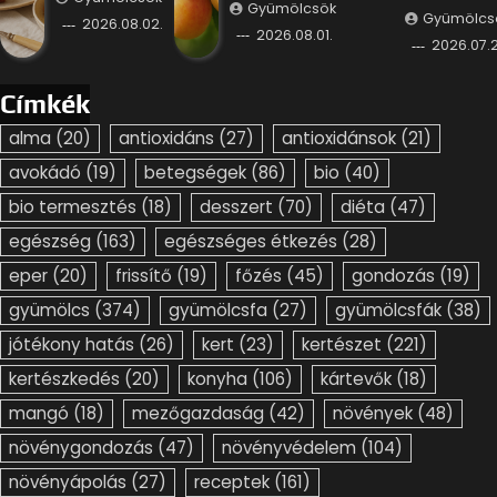
Gyümölcsök
Gyümölcs
2026.08.02.
2026.08.01.
2026.07.2
Címkék
alma
(20)
antioxidáns
(27)
antioxidánsok
(21)
avokádó
(19)
betegségek
(86)
bio
(40)
bio termesztés
(18)
desszert
(70)
diéta
(47)
egészség
(163)
egészséges étkezés
(28)
eper
(20)
frissítő
(19)
főzés
(45)
gondozás
(19)
gyümölcs
(374)
gyümölcsfa
(27)
gyümölcsfák
(38)
jótékony hatás
(26)
kert
(23)
kertészet
(221)
kertészkedés
(20)
konyha
(106)
kártevők
(18)
mangó
(18)
mezőgazdaság
(42)
növények
(48)
növénygondozás
(47)
növényvédelem
(104)
növényápolás
(27)
receptek
(161)