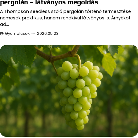
pergolán – látványos megoldás
A Thompson seedless szőlő pergolán történő termesztése
nemcsak praktikus, hanem rendkívül látványos is. Árnyékot
ad…
Gyümölcsök
2026.05.23.