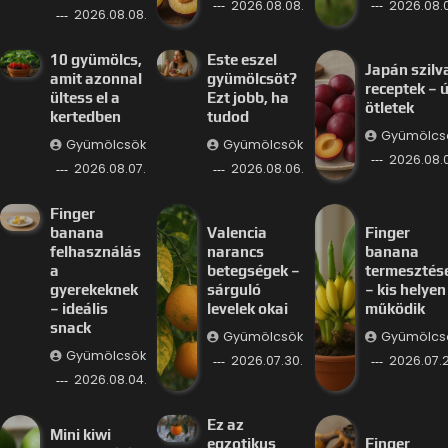
2026.08.08.
2026.08.0
2026.08.08.
10 gyümölcs,
Este eszel
Japán szilv
amit azonnal
gyümölcsöt?
receptek – ú
ültess el a
Ezt jobb, ha
ötletek
kertedben
tudod
Gyümölcs
Gyümölcsök
Gyümölcsök
2026.08.
2026.08.07.
2026.08.06.
Finger
banana
Valencia
Finger
felhasználás
narancs
banana
a
betegségek –
termesztés
gyerekeknek
sárguló
– kis helyen 
– ideális
levelek okai
működik
snack
Gyümölcsök
Gyümölcs
Gyümölcsök
2026.07.30.
2026.07.2
2026.08.04.
Ez az
Mini kiwi
egzotikus
Finger