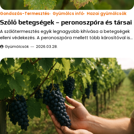
Gondozás-Termesztés
Gyümölcs infó
Hazai gyümölcsök
Szőlő betegségek – peronoszpóra és társai
A szőlőtermesztés egyik legnagyobb kihívása a betegségek
elleni védekezés. A peronoszpóra mellett több károsítóval is…
Gyümölcsök
2026.03.28.