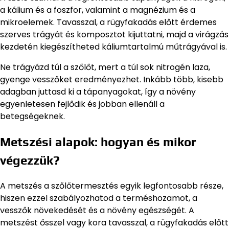
a kálium és a foszfor, valamint a magnézium és a
mikroelemek. Tavasszal, a rügyfakadás előtt érdemes
szerves trágyát és komposztot kijuttatni, majd a virágzás
kezdetén kiegészítheted káliumtartalmú műtrágyával is.
Ne trágyázd túl a szőlőt, mert a túl sok nitrogén laza,
gyenge vesszőket eredményezhet. Inkább több, kisebb
adagban juttasd ki a tápanyagokat, így a növény
egyenletesen fejlődik és jobban ellenáll a
betegségeknek.
Metszési alapok: hogyan és mikor
végezzük?
A metszés a szőlőtermesztés egyik legfontosabb része,
hiszen ezzel szabályozhatod a terméshozamot, a
vesszők növekedését és a növény egészségét. A
metszést ősszel vagy kora tavasszal, a rügyfakadás előtt