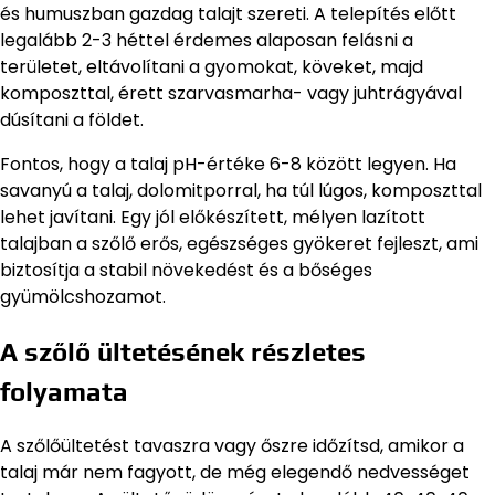
és humuszban gazdag talajt szereti. A telepítés előtt
legalább 2-3 héttel érdemes alaposan felásni a
területet, eltávolítani a gyomokat, köveket, majd
komposzttal, érett szarvasmarha- vagy juhtrágyával
dúsítani a földet.
Fontos, hogy a talaj pH-értéke 6-8 között legyen. Ha
savanyú a talaj, dolomitporral, ha túl lúgos, komposzttal
lehet javítani. Egy jól előkészített, mélyen lazított
talajban a szőlő erős, egészséges gyökeret fejleszt, ami
biztosítja a stabil növekedést és a bőséges
gyümölcshozamot.
A szőlő ültetésének részletes
folyamata
A szőlőültetést tavaszra vagy őszre időzítsd, amikor a
talaj már nem fagyott, de még elegendő nedvességet