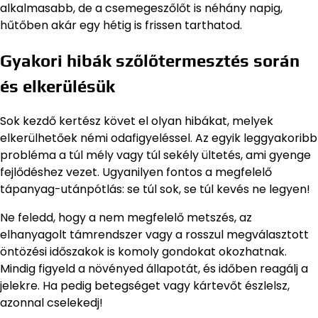
alkalmasabb, de a csemegeszőlőt is néhány napig,
hűtőben akár egy hétig is frissen tarthatod.
Gyakori hibák szőlőtermesztés során
és elkerülésük
Sok kezdő kertész követ el olyan hibákat, melyek
elkerülhetőek némi odafigyeléssel. Az egyik leggyakoribb
probléma a túl mély vagy túl sekély ültetés, ami gyenge
fejlődéshez vezet. Ugyanilyen fontos a megfelelő
tápanyag-utánpótlás: se túl sok, se túl kevés ne legyen!
Ne feledd, hogy a nem megfelelő metszés, az
elhanyagolt támrendszer vagy a rosszul megválasztott
öntözési időszakok is komoly gondokat okozhatnak.
Mindig figyeld a növényed állapotát, és időben reagálj a
jelekre. Ha pedig betegséget vagy kártevőt észlelsz,
azonnal cselekedj!