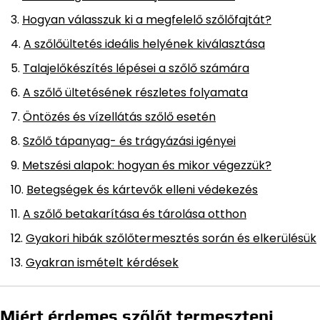
Hogyan válasszuk ki a megfelelő szőlőfajtát?
A szőlőültetés ideális helyének kiválasztása
Talajelőkészítés lépései a szőlő számára
A szőlő ültetésének részletes folyamata
Öntözés és vízellátás szőlő esetén
Szőlő tápanyag- és trágyázási igényei
Metszési alapok: hogyan és mikor végezzük?
Betegségek és kártevők elleni védekezés
A szőlő betakarítása és tárolása otthon
Gyakori hibák szőlőtermesztés során és elkerülésük
Gyakran ismételt kérdések
Miért érdemes szőlőt termeszteni