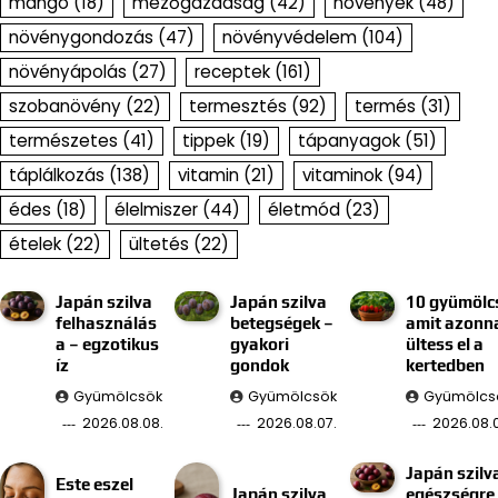
mangó
(18)
mezőgazdaság
(42)
növények
(48)
növénygondozás
(47)
növényvédelem
(104)
növényápolás
(27)
receptek
(161)
szobanövény
(22)
termesztés
(92)
termés
(31)
természetes
(41)
tippek
(19)
tápanyagok
(51)
táplálkozás
(138)
vitamin
(21)
vitaminok
(94)
édes
(18)
élelmiszer
(44)
életmód
(23)
ételek
(22)
ültetés
(22)
Japán szilva
Japán szilva
10 gyümölc
felhasználás
betegségek –
amit azonn
a – egzotikus
gyakori
ültess el a
íz
gondok
kertedben
Gyümölcsök
Gyümölcsök
Gyümölcs
2026.08.08.
2026.08.07.
2026.08.0
Japán szilv
Este eszel
Japán szilva
egészségre