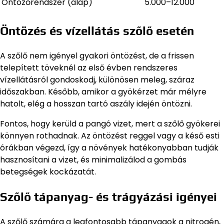
Öntözőrendszer (alap)
5.000–12.000
Öntözés és vízellátás szőlő esetén
A szőlő nem igényel gyakori öntözést, de a frissen
telepített töveknél az első évben rendszeres
vízellátásról gondoskodj, különösen meleg, száraz
időszakban. Később, amikor a gyökérzet már mélyre
hatolt, elég a hosszan tartó aszály idején öntözni.
Fontos, hogy kerüld a pangó vizet, mert a szőlő gyökerei
könnyen rothadnak. Az öntözést reggel vagy a késő esti
órákban végezd, így a növények hatékonyabban tudják
hasznosítani a vizet, és minimalizálod a gombás
betegségek kockázatát.
Szőlő tápanyag- és trágyázási igényei
A szőlő számára a legfontosabb tápanyagok a nitrogén,