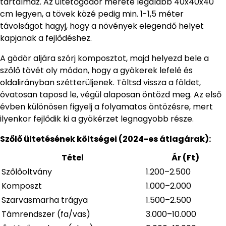
tartalmaz. Az ültetőgödör mérete legalább 40x40x40
cm legyen, a tövek közé pedig min. 1-1,5 méter
távolságot hagyj, hogy a növények elegendő helyet
kapjanak a fejlődéshez.
A gödör aljára szórj komposztot, majd helyezd bele a
szőlő tövét oly módon, hogy a gyökerek lefelé és
oldalirányban szétterüljenek. Töltsd vissza a földet,
óvatosan taposd le, végül alaposan öntözd meg. Az első
évben különösen figyelj a folyamatos öntözésre, mert
ilyenkor fejlődik ki a gyökérzet legnagyobb része.
Szőlő ültetésének költségei (2024-es átlagárak):
Tétel
Ár (Ft)
Szőlőoltvány
1.200–2.500
Komposzt
1.000–2.000
Szarvasmarha trágya
1.500–2.500
Támrendszer (fa/vas)
3.000–10.000