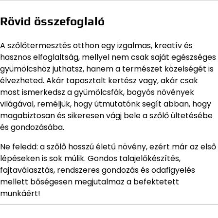
Rövid összefoglaló
A szőlőtermesztés otthon egy izgalmas, kreatív és
hasznos elfoglaltság, mellyel nem csak saját egészséges
gyümölcshöz juthatsz, hanem a természet közelségét is
élvezheted. Akár tapasztalt kertész vagy, akár csak
most ismerkedsz a gyümölcsfák, bogyós növények
világával, reméljük, hogy útmutatónk segít abban, hogy
magabiztosan és sikeresen vágj bele a szőlő ültetésébe
és gondozásába.
Ne feledd: a szőlő hosszú életű növény, ezért már az első
lépéseken is sok múlik. Gondos talajelőkészítés,
fajtaválasztás, rendszeres gondozás és odafigyelés
mellett bőségesen megjutalmaz a befektetett
munkáért!