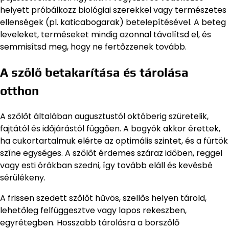
helyett próbálkozz biológiai szerekkel vagy természetes
ellenségek (pl. katicabogarak) betelepítésével. A beteg
leveleket, terméseket mindig azonnal távolítsd el, és
semmisítsd meg, hogy ne fertőzzenek tovább.
A szőlő betakarítása és tárolása
otthon
A szőlőt általában augusztustól októberig szüretelik,
fajtától és időjárástól függően. A bogyók akkor érettek,
ha cukortartalmuk elérte az optimális szintet, és a fürtök
színe egységes. A szőlőt érdemes száraz időben, reggel
vagy esti órákban szedni, így tovább eláll és kevésbé
sérülékeny.
A frissen szedett szőlőt hűvös, szellős helyen tárold,
lehetőleg felfüggesztve vagy lapos rekeszben,
egyrétegben. Hosszabb tárolásra a borszőlő