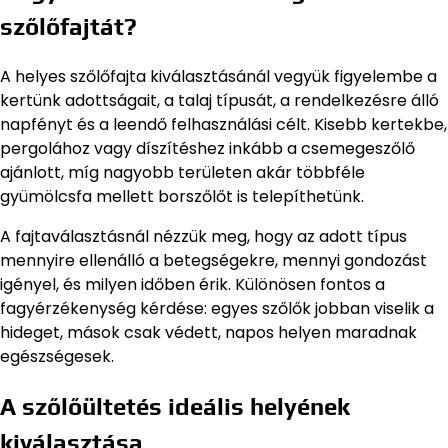
szőlőfajtát?
A helyes szőlőfajta kiválasztásánál vegyük figyelembe a
kertünk adottságait, a talaj típusát, a rendelkezésre álló
napfényt és a leendő felhasználási célt. Kisebb kertekbe,
pergolához vagy díszítéshez inkább a csemegeszőlő
ajánlott, míg nagyobb területen akár többféle
gyümölcsfa mellett borszőlőt is telepíthetünk.
A fajtaválasztásnál nézzük meg, hogy az adott típus
mennyire ellenálló a betegségekre, mennyi gondozást
igényel, és milyen időben érik. Különösen fontos a
fagyérzékenység kérdése: egyes szőlők jobban viselik a
hideget, mások csak védett, napos helyen maradnak
egészségesek.
A szőlőültetés ideális helyének
kiválasztása