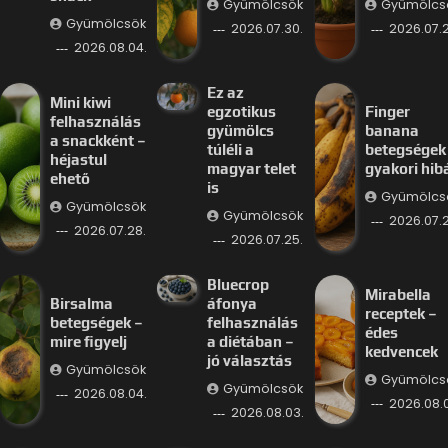
Gyümölcsök
Gyümölcs
Gyümölcsök
2026.07.30.
2026.07.2
2026.08.04.
Ez az
Mini kiwi
egzotikus
Finger
felhasználás
gyümölcs
banana
a snackként –
túléli a
betegségek
héjastul
magyar telet
gyakori hib
ehető
is
Gyümölcs
Gyümölcsök
Gyümölcsök
2026.07.2
2026.07.28.
2026.07.25.
Bluecrop
Mirabella
Birsalma
áfonya
receptek –
betegségek –
felhasználás
édes
mire figyelj
a diétában –
kedvencek
jó választás
Gyümölcsök
Gyümölcs
Gyümölcsök
2026.08.04.
2026.08.
2026.08.03.