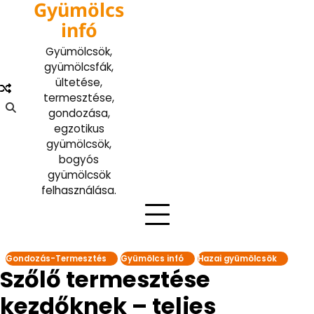
Gyümölcs
Skip
to
infó
content
Gyümölcsök,
gyümölcsfák,
ültetése,
termesztése,
gondozása,
egzotikus
gyümölcsök,
bogyós
gyümölcsök
felhasználása.
Gondozás-Termesztés
Gyümölcs infó
Hazai gyümölcsök
Szőlő termesztése
kezdőknek – teljes