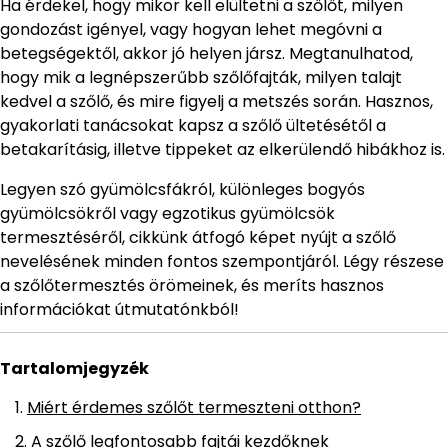
Ha érdekel, hogy mikor kell elültetni a szőlőt, milyen
gondozást igényel, vagy hogyan lehet megóvni a
betegségektől, akkor jó helyen jársz. Megtanulhatod,
hogy mik a legnépszerűbb szőlőfajták, milyen talajt
kedvel a szőlő, és mire figyelj a metszés során. Hasznos,
gyakorlati tanácsokat kapsz a szőlő ültetésétől a
betakarításig, illetve tippeket az elkerülendő hibákhoz is.
Legyen szó gyümölcsfákról, különleges bogyós
gyümölcsökről vagy egzotikus gyümölcsök
termesztéséről, cikkünk átfogó képet nyújt a szőlő
nevelésének minden fontos szempontjáról. Légy részese
a szőlőtermesztés örömeinek, és meríts hasznos
információkat útmutatónkból!
Tartalomjegyzék
Miért érdemes szőlőt termeszteni otthon?
A szőlő legfontosabb fajtái kezdőknek