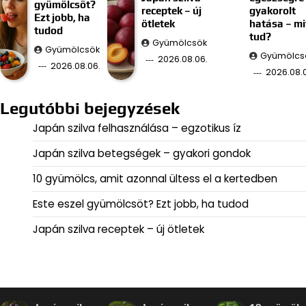
gyümölcsöt?
receptek – új
gyakorolt
Ezt jobb, ha
ötletek
hatása – mi
tudod
tud?
Gyümölcsök
Gyümölcsök
Gyümölcs
2026.08.06.
2026.08.06.
2026.08.
Legutóbbi bejegyzések
Japán szilva felhasználása – egzotikus íz
Japán szilva betegségek – gyakori gondok
10 gyümölcs, amit azonnal ültess el a kertedben
Este eszel gyümölcsöt? Ezt jobb, ha tudod
Japán szilva receptek – új ötletek