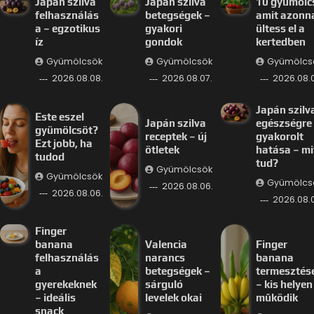
Japán szilva
Japán szilva
10 gyümölc
felhasználás
betegségek –
amit azonn
a – egzotikus
gyakori
ültess el a
íz
gondok
kertedben
Gyümölcsök
Gyümölcsök
Gyümölcs
2026.08.08.
2026.08.07.
2026.08.0
Japán szilv
Este eszel
Japán szilva
egészségre
gyümölcsöt?
receptek – új
gyakorolt
Ezt jobb, ha
ötletek
hatása – mi
tudod
tud?
Gyümölcsök
Gyümölcsök
Gyümölcs
2026.08.06.
2026.08.06.
2026.08.
Finger
banana
Valencia
Finger
felhasználás
narancs
banana
a
betegségek –
termesztés
gyerekeknek
sárguló
– kis helyen 
– ideális
levelek okai
működik
snack