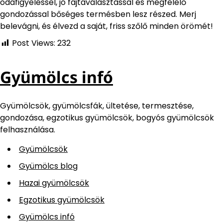
odafigyeléssel, jó fajtaválasztással és megfelelő
gondozással bőséges termésben lesz részed. Merj
belevágni, és élvezd a saját, friss szőlő minden örömét!
Post Views:
232
Gyümölcs infó
Gyümölcsök, gyümölcsfák, ültetése, termesztése,
gondozása, egzotikus gyümölcsök, bogyós gyümölcsök
felhasználása.
Gyümölcsök
Gyümölcs blog
Hazai gyümölcsök
Egzotikus gyümölcsök
Gyümölcs infó