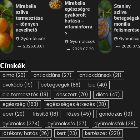
Mirabella
Mirabella
Stanley
egészségre
szilva
szilva
gyakorolt
termesztése
betegségek
hatása –
– könnyen
monília
vitaminforrá
nevelhető
felismerése
s
Gyümölcsök
Gyümölcs
Gyümölcsök
2026.08.01.
2026.07.2
2026.07.29.
Címkék
alma
(20)
antioxidáns
(27)
antioxidánsok
(21)
avokádó
(19)
betegségek
(86)
bio
(40)
bio termesztés
(18)
desszert
(70)
diéta
(47)
egészség
(163)
egészséges étkezés
(28)
eper
(20)
frissítő
(18)
főzés
(45)
gondozás
(19)
gyümölcs
(374)
gyümölcsfa
(27)
gyümölcsfák
(38)
jótékony hatás
(26)
kert
(23)
kertészet
(221)