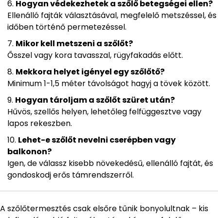
Hogyan védekezhetek a szőlő betegségei ellen?
Ellenálló fajták választásával, megfelelő metszéssel, és
időben történő permetezéssel.
Mikor kell metszeni a szőlőt?
Ősszel vagy kora tavasszal, rügyfakadás előtt.
Mekkora helyet igényel egy szőlőtő?
Minimum 1-1,5 méter távolságot hagyj a tövek között.
Hogyan tároljam a szőlőt szüret után?
Hűvös, szellős helyen, lehetőleg felfüggesztve vagy
lapos rekeszben.
Lehet-e szőlőt nevelni cserépben vagy
balkonon?
Igen, de válassz kisebb növekedésű, ellenálló fajtát, és
gondoskodj erős támrendszerről.
A szőlőtermesztés csak elsőre tűnik bonyolultnak – kis