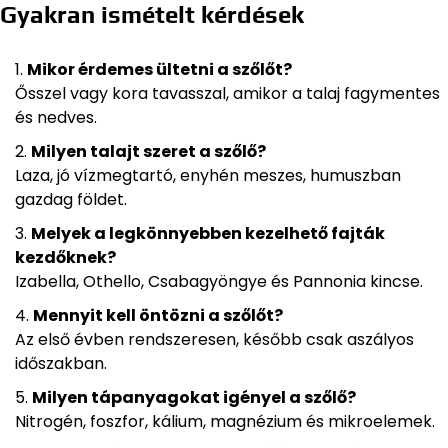
Gyakran ismételt kérdések
Mikor érdemes ültetni a szőlőt?
Ősszel vagy kora tavasszal, amikor a talaj fagymentes
és nedves.
Milyen talajt szeret a szőlő?
Laza, jó vízmegtartó, enyhén meszes, humuszban
gazdag földet.
Melyek a legkönnyebben kezelhető fajták
kezdőknek?
Izabella, Othello, Csabagyöngye és Pannonia kincse.
Mennyit kell öntözni a szőlőt?
Az első évben rendszeresen, később csak aszályos
időszakban.
Milyen tápanyagokat igényel a szőlő?
Nitrogén, foszfor, kálium, magnézium és mikroelemek.