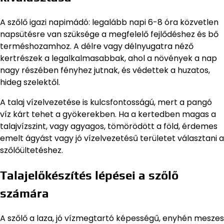
A szőlő igazi napimádó: legalább napi 6-8 óra közvetlen
napsütésre van szüksége a megfelelő fejlődéshez és bő
terméshozamhoz. A délre vagy délnyugatra néző
kertrészek a legalkalmasabbak, ahol a növények a nap
nagy részében fényhez jutnak, és védettek a huzatos,
hideg szelektől.
A talaj vízelvezetése is kulcsfontosságú, mert a pangó
víz kárt tehet a gyökerekben. Ha a kertedben magas a
talajvízszint, vagy agyagos, tömörödött a föld, érdemes
emelt ágyást vagy jó vízelvezetésű területet választani a
szőlőültetéshez.
Talajelőkészítés lépései a szőlő
számára
A szőlő a laza, jó vízmegtartó képességű, enyhén meszes