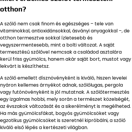
otthon?
A szőlő nem csak finom és egészséges – tele van
vitaminokkal, antioxidánsokkal, ásványi anyagokkal –, de
otthon termesztve sokkal ízletesebb és
vegyszermentesebb, mint a bolti változat. A saját
termesztésű szőlővel nemcsak a családod asztalára
kerül friss gyümölcs, hanem akár saját bort, mustot vagy
lekvárt is készíthetsz.
A szőlő emellett dísznövényként is kiváló, hiszen levelei
nyáron kellemes árnyékot adnak, szőlőlugas, pergola
vagy futónövényként is jól mutatnak. A szőlőtermesztés
egy izgalmas hobbi, mely során a természet közelségét,
az évszakok változását és a sikerélményt is megélheted.
Ha más gyümölcsfákat, bogyós gyümölcsöket vagy
egzotikus gyümölcsöket is szeretnél kipróbálni, a szőlő
kiváló első lépés a kertészeti világban.