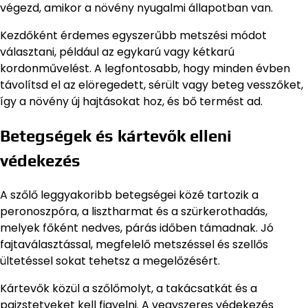
végezd, amikor a növény nyugalmi állapotban van.
Kezdőként érdemes egyszerűbb metszési módot
választani, például az egykarú vagy kétkarú
kordonművelést. A legfontosabb, hogy minden évben
távolítsd el az elöregedett, sérült vagy beteg vesszőket,
így a növény új hajtásokat hoz, és bő termést ad.
Betegségek és kártevők elleni
védekezés
A szőlő leggyakoribb betegségei közé tartozik a
peronoszpóra, a lisztharmat és a szürkerothadás,
melyek főként nedves, párás időben támadnak. Jó
fajtaválasztással, megfelelő metszéssel és szellős
ültetéssel sokat tehetsz a megelőzésért.
Kártevők közül a szőlőmolyt, a takácsatkát és a
pajzstetveket kell figyelni. A vegyszeres védekezés