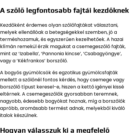
A szőlő legfontosabb fajtái kezdőknek
Kezdőként érdemes olyan szőlőfajtákat választani,
melyek ellenállóak a betegségekkel szemben, jó a
terméshozamuk, és egyszerűen kezelhetőek. A hazai
klímán remekül érzik magukat a csemegeszőlő fajták,
mint az ‘Izabella’, ‘Pannonia kincse’, ‘Csabagyöngye’,
vagy a ‘Kékfrankos’ borszőlő.
A bogyós gyümölcsök és egzotikus gyümölcsfajták
mellett a szőlőnél fontos kérdés, hogy csemege vagy
borszőlő típust keresel-e, hiszen a kettő igényei kissé
eltérnek. A csemegeszőlők gyorsabban teremnek,
nagyobb, édesebb bogyókat hoznak, míg a borszőlők
apróbb, aromásabb termést adnak, melyekből kiváló
italok készülnek.
Hogyan válasszuk ki a megfelelő