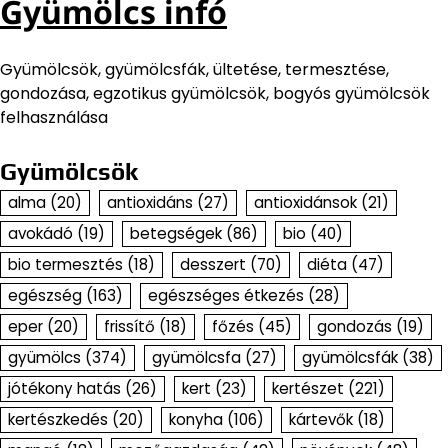
Gyümölcs infó
Gyümölcsök, gyümölcsfák, ültetése, termesztése,
gondozása, egzotikus gyümölcsök, bogyós gyümölcsök
felhasználása
Gyümölcsök
alma
(20)
antioxidáns
(27)
antioxidánsok
(21)
avokádó
(19)
betegségek
(86)
bio
(40)
bio termesztés
(18)
desszert
(70)
diéta
(47)
egészség
(163)
egészséges étkezés
(28)
eper
(20)
frissítő
(18)
főzés
(45)
gondozás
(19)
gyümölcs
(374)
gyümölcsfa
(27)
gyümölcsfák
(38)
jótékony hatás
(26)
kert
(23)
kertészet
(221)
kertészkedés
(20)
konyha
(106)
kártevők
(18)