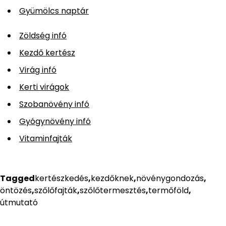
Gyümölcs naptár
Zöldség infó
Kezdő kertész
Virág infó
Kerti virágok
Szobanövény infó
Gyógynövény infó
Vitaminfajták
Tagged
kertészkedés
,
kezdőknek
,
növénygondozás
,
öntözés
,
szőlőfajták
,
szőlőtermesztés
,
termőföld
,
útmutató