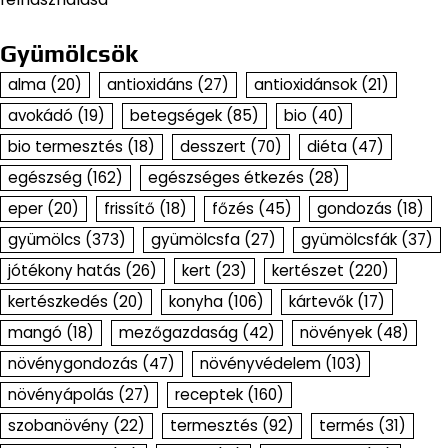
Gyümölcsök
alma
(20)
antioxidáns
(27)
antioxidánsok
(21)
avokádó
(19)
betegségek
(85)
bio
(40)
bio termesztés
(18)
desszert
(70)
diéta
(47)
egészség
(162)
egészséges étkezés
(28)
eper
(20)
frissítő
(18)
főzés
(45)
gondozás
(18)
gyümölcs
(373)
gyümölcsfa
(27)
gyümölcsfák
(37)
jótékony hatás
(26)
kert
(23)
kertészet
(220)
kertészkedés
(20)
konyha
(106)
kártevők
(17)
mangó
(18)
mezőgazdaság
(42)
növények
(48)
növénygondozás
(47)
növényvédelem
(103)
növényápolás
(27)
receptek
(160)
szobanövény
(22)
termesztés
(92)
termés
(31)