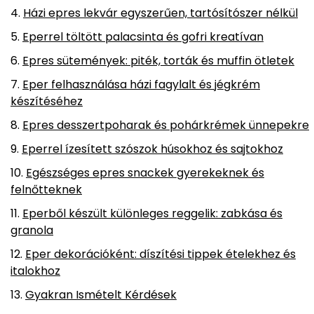
Házi epres lekvár egyszerűen, tartósítószer nélkül
Eperrel töltött palacsinta és gofri kreatívan
Epres sütemények: piték, torták és muffin ötletek
Eper felhasználása házi fagylalt és jégkrém
készítéséhez
Epres desszertpoharak és pohárkrémek ünnepekre
Eperrel ízesített szószok húsokhoz és sajtokhoz
Egészséges epres snackek gyerekeknek és
felnőtteknek
Eperből készült különleges reggelik: zabkása és
granola
Eper dekorációként: díszítési tippek ételekhez és
italokhoz
Gyakran Ismételt Kérdések