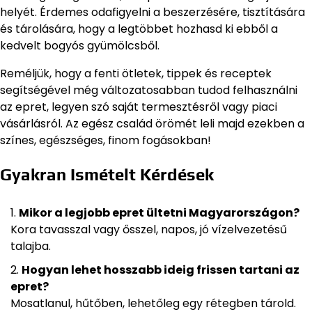
helyét. Érdemes odafigyelni a beszerzésére, tisztítására
és tárolására, hogy a legtöbbet hozhasd ki ebből a
kedvelt bogyós gyümölcsből.
Reméljük, hogy a fenti ötletek, tippek és receptek
segítségével még változatosabban tudod felhasználni
az epret, legyen szó saját termesztésről vagy piaci
vásárlásról. Az egész család örömét leli majd ezekben a
színes, egészséges, finom fogásokban!
Gyakran Ismételt Kérdések
Mikor a legjobb epret ültetni Magyarországon?
Kora tavasszal vagy ősszel, napos, jó vízelvezetésű
talajba.
Hogyan lehet hosszabb ideig frissen tartani az
epret?
Mosatlanul, hűtőben, lehetőleg egy rétegben tárold.