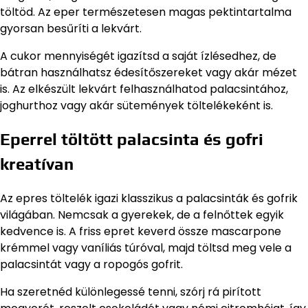
töltöd. Az eper természetesen magas pektintartalma
gyorsan besűríti a lekvárt.
A cukor mennyiségét igazítsd a saját ízlésedhez, de
bátran használhatsz édesítőszereket vagy akár mézet
is. Az elkészült lekvárt felhasználhatod palacsintához,
joghurthoz vagy akár sütemények töltelékeként is.
Eperrel töltött palacsinta és gofri
kreatívan
Az epres töltelék igazi klasszikus a palacsinták és gofrik
világában. Nemcsak a gyerekek, de a felnőttek egyik
kedvence is. A friss epret keverd össze mascarpone
krémmel vagy vaníliás túróval, majd töltsd meg vele a
palacsintát vagy a ropogós gofrit.
Ha szeretnéd különlegessé tenni, szórj rá pirított