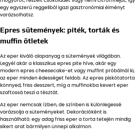
mogyorót, reszelt csokoládét vagy némi citromhéjat, így
egy egyszerű reggeliből igazi gasztronómiai élményt
varázsolhatsz.
Epres sütemények: piték, torták és
muffin ötletek
Az eper kiváló alapanyag a sütemények világában.
Legyél akár a klasszikus epres pite híve, akár egy
modern epres cheesecake-et vagy muffint próbálnál ki,
az eper minden édességet feldob. Az epres piskótatorta
könnyed, friss desszert, míg a muffinokba kevert eper
szaftossá teszi a tésztát.
Az eper nemcsak ízben, de színben is különlegessé
varázsolja a süteményeket. Dekorációként is
használható: egy adag friss eper a torta tetején mindig
sikert arat bármilyen ünnepi alkalmon.