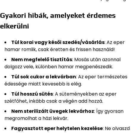
Gyakori hibák, amelyeket érdemes
elkerülni
Túl korai vagy késői szedés/vásárlás
: Az eper
hamar romlik, csak éretten és frissen használd!
Nem megfelelő tisztítás
: Mosás után azonnal
dolgozz vele, különben hamar megpenészedik.
Túl sok cukor a lekvárban
: Az eper természetes
édessége miatt kevesebb is elég.
Túl hosszú sütés
: A süteményekben az eper
szétfőhet, inkább csak a végén add hozzá.
Nem sterilizált üvegek lekvárhoz
: Így gyorsan
megromolhat a házi lekvár.
Fagyasztott eper helytelen kezelése
: Ne olvaszd