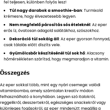
fel teljesen, különben folyós lesz!
Túl nagy darabok a smoothie-ban
: Turmixold
krémesre, hogy élvezetesebb legyen.
Nem megfelelő párosítás sós ételeknél
: Az eper
erős íz, óvatosan adagold salátákhoz, szószokhoz.
Dekoráció túl sokáig áll
: Az eper gyorsan fonnyad,
csak tálalás előtt díszíts vele.
Gyümölcsbőr készítésénél túl sok hő
: Alacsony
hőmérsékleten szárítsd, hogy megmaradjon a vitamin.
Összegzés
Az eper sokkal több, mint egy nyári csemege: valódi
vitaminbomba, amely számtalan kreatív módon
felhasználható a konyhában. Legyen szó italokról,
reggelikről, desszertekről, egészséges snackekről vagy
különleges fogásokról, az eper mindenütt megállja a