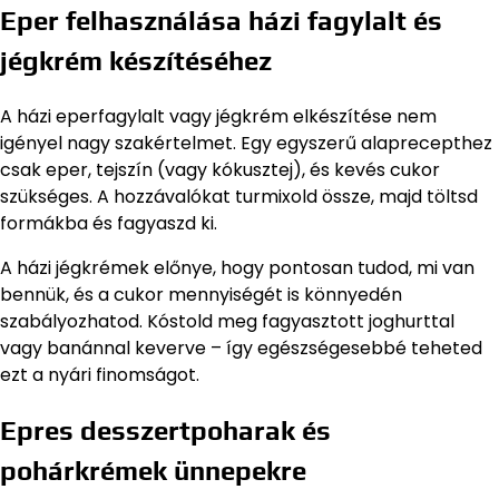
Eper felhasználása házi fagylalt és
jégkrém készítéséhez
A házi eperfagylalt vagy jégkrém elkészítése nem
igényel nagy szakértelmet. Egy egyszerű alaprecepthez
csak eper, tejszín (vagy kókusztej), és kevés cukor
szükséges. A hozzávalókat turmixold össze, majd töltsd
formákba és fagyaszd ki.
A házi jégkrémek előnye, hogy pontosan tudod, mi van
bennük, és a cukor mennyiségét is könnyedén
szabályozhatod. Kóstold meg fagyasztott joghurttal
vagy banánnal keverve – így egészségesebbé teheted
ezt a nyári finomságot.
Epres desszertpoharak és
pohárkrémek ünnepekre