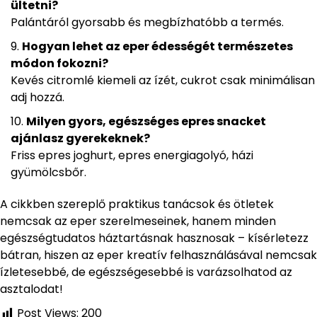
ültetni?
Palántáról gyorsabb és megbízhatóbb a termés.
Hogyan lehet az eper édességét természetes
módon fokozni?
Kevés citromlé kiemeli az ízét, cukrot csak minimálisan
adj hozzá.
Milyen gyors, egészséges epres snacket
ajánlasz gyerekeknek?
Friss epres joghurt, epres energiagolyó, házi
gyümölcsbőr.
A cikkben szereplő praktikus tanácsok és ötletek
nemcsak az eper szerelmeseinek, hanem minden
egészségtudatos háztartásnak hasznosak – kísérletezz
bátran, hiszen az eper kreatív felhasználásával nemcsak
ízletesebbé, de egészségesebbé is varázsolhatod az
asztalodat!
Post Views:
200