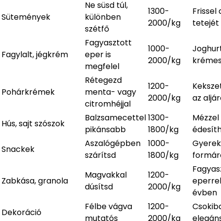
Ne süsd túl,
1300-
Frissel 
Sütemények
különben
2000/kg
tetejét
szétfő
Fagyasztott
1000-
Joghur
Fagylalt, jégkrém
eper is
2000/kg
krémes
megfelel
Rétegezd
1200-
Kekszet
Pohárkrémek
menta- vagy
2000/kg
az aljá
citromhéjjal
Balzsamecettel
1300-
Mézzel 
Hús, sajt szószok
pikánsabb
1800/kg
édesít
Aszalógépben
1000-
Gyerek
Snackek
szárítsd
1800/kg
formár
Fagyas
Magvakkal
1200-
Zabkása, granola
eperre
dúsítsd
2000/kg
évben
Félbe vágva
1200-
Csokib
Dekoráció
mutatós
2000/kg
elegán