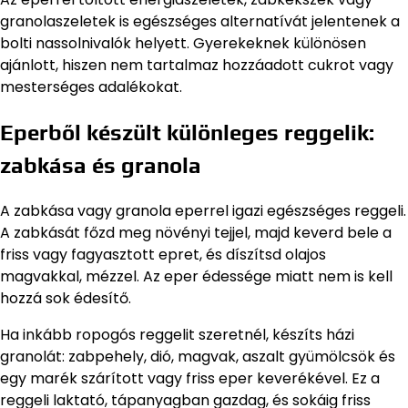
granolaszeletek is egészséges alternatívát jelentenek a
bolti nassolnivalók helyett. Gyerekeknek különösen
ajánlott, hiszen nem tartalmaz hozzáadott cukrot vagy
mesterséges adalékokat.
Eperből készült különleges reggelik:
zabkása és granola
A zabkása vagy granola eperrel igazi egészséges reggeli.
A zabkását főzd meg növényi tejjel, majd keverd bele a
friss vagy fagyasztott epret, és díszítsd olajos
magvakkal, mézzel. Az eper édessége miatt nem is kell
hozzá sok édesítő.
Ha inkább ropogós reggelit szeretnél, készíts házi
granolát: zabpehely, dió, magvak, aszalt gyümölcsök és
egy marék szárított vagy friss eper keverékével. Ez a
reggeli laktató, tápanyagban gazdag, és sokáig friss