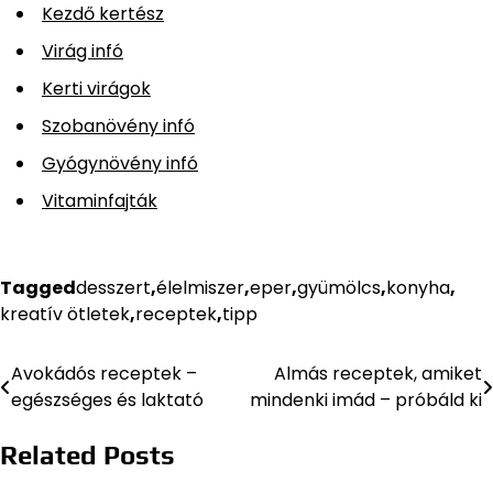
Kezdő kertész
Virág infó
Kerti virágok
Szobanövény infó
Gyógynövény infó
Vitaminfajták
Tagged
desszert
,
élelmiszer
,
eper
,
gyümölcs
,
konyha
,
kreatív ötletek
,
receptek
,
tipp
Avokádós receptek –
Almás receptek, amiket
Bejegyzés
egészséges és laktató
mindenki imád – próbáld ki
navigáció
Related Posts