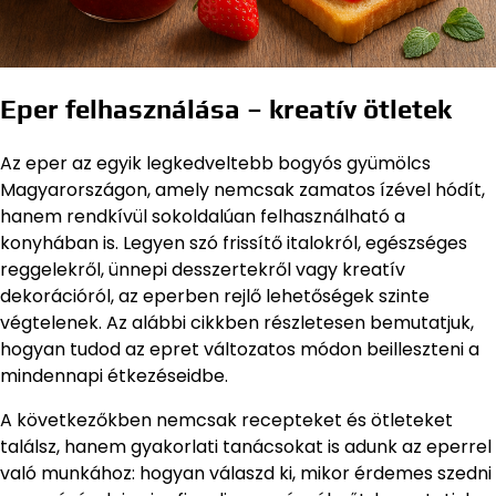
Eper felhasználása – kreatív ötletek
Az eper az egyik legkedveltebb bogyós gyümölcs
Magyarországon, amely nemcsak zamatos ízével hódít,
hanem rendkívül sokoldalúan felhasználható a
konyhában is. Legyen szó frissítő italokról, egészséges
reggelekről, ünnepi desszertekről vagy kreatív
dekorációról, az eperben rejlő lehetőségek szinte
végtelenek. Az alábbi cikkben részletesen bemutatjuk,
hogyan tudod az epret változatos módon beilleszteni a
mindennapi étkezéseidbe.
A következőkben nemcsak recepteket és ötleteket
találsz, hanem gyakorlati tanácsokat is adunk az eperrel
való munkához: hogyan válaszd ki, mikor érdemes szedni