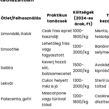
Költségek
Praktikus
T
Ötlet/Felhasználás
(2024-es
tanácsok
kez
árak, Ft)
Csak friss epret
1000-
Menta,
Limonádé, italok
használj!
1800/kg
feldobj
Lehetőleg friss
1200-
Banánn
Smoothie
vagy
2000/kg
selyme
fagyasztott
Keverj hozzá
1500-
Avokádó
Saláta
sót,
2000/kg
kiprób
balzsamecetet
Cukor helyett
1300-
Steril 
Lekvár
méz is jó
2000/kg
töltsd
Mascarpone
1200-
Csokire
Palacsinta, gofri
vagy túróval
1800/kg
díszíts
tölsd