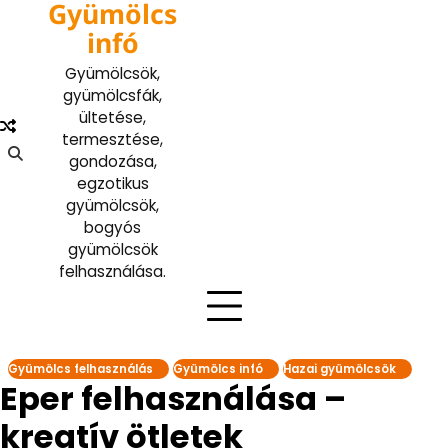
Gyümölcs
Skip
to
infó
content
Gyümölcsök,
gyümölcsfák,
ültetése,
termesztése,
gondozása,
egzotikus
gyümölcsök,
bogyós
gyümölcsök
felhasználása.
Gyümölcs felhasználás
Gyümölcs infó
Hazai gyümölcsök
Eper felhasználása –
kreatív ötletek