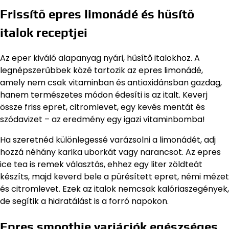
Frissítő epres limonádé és hűsítő
italok receptjei
Az eper kiváló alapanyag nyári, hűsítő italokhoz. A
legnépszerűbbek közé tartozik az epres limonádé,
amely nem csak vitaminban és antioxidánsban gazdag,
hanem természetes módon édesíti is az italt. Keverj
össze friss epret, citromlevet, egy kevés mentát és
szódavizet – az eredmény egy igazi vitaminbomba!
Ha szeretnéd különlegessé varázsolni a limonádét, adj
hozzá néhány karika uborkát vagy narancsot. Az epres
ice tea is remek választás, ehhez egy liter zöldteát
készíts, majd keverd bele a pürésített epret, némi mézet
és citromlevet. Ezek az italok nemcsak kalóriaszegények,
de segítik a hidratálást is a forró napokon.
Epres smoothie variációk egészséges