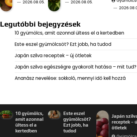
Gyümölcs
2026.08.05.
2026.08.05.
2026.08.
Legutóbbi bejegyzések
10 gyümölcs, amit azonnal ültess el a kertedben
Este eszel gyümölcsöt? Ezt jobb, ha tudod
Japán szilva receptek – új ötletek
Japán szilva egészségre gyakorolt hatása – mit tud?
Ananász nevelése: sokkoló, mennyi idő kell hozzá
10 gyümölcs,
Este eszel
Japán szilv
amit azonnal
gyümölcsöt?
receptek – ú
ültess el a
Ezt jobb, ha
ötletek
kertedben
tudod
Gyümölcs