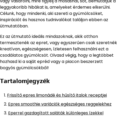
vagy vásárolni, mire figyelj a mosásnál, sőt, bemutatjuk a
leggyakoribb hibákat is, amelyeket érdemes elkerülni.
Célunk, hogy mindenki, aki szereti a gyümölcsöket,
inspirációt és hasznos tudnivalókat találjon ebben az
útmutatóban.
Ez az útmutató ideális mindazoknak, akik otthon
termesztenék az epret, vagy egyszerűen csak szeretnék
kreatívan, egészségesen, ízletesen felhasználni ezt a
csodálatos gyümölcsöt. Olvasd végig, hogy a legtöbbet
hozhasd ki a saját epréd vagy a piacon beszerzett
bogyós gyümölcsökből!
Tartalomjegyzék
Frissítő epres limonádé és hűsítő italok receptjei
Epres smoothie variációk egészséges reggelekhez
Eperrel gazdagított saláták különleges ízekkel