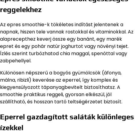
reggelekhez
Az epres smoothie-k tökéletes indítást jelentenek a
napnak, hiszen tele vannak rostokkal és vitaminokkal. Az
alaprecepthez keverj össze egy banánt, egy marék
epret és egy pohár natúr joghurtot vagy növényi tejet.
Ízlés szerint turbózhatod chia maggal, spenóttal vagy
zabpehellyel.
Különösen népszerű a bogyós gyümölcsök (áfonya,
málna, ribizli) keverése az eperrel, így komplex és
kiegyensúlyozott tápanyagbevitelt biztosíthatsz. A
smoothie praktikus reggeli, gyorsan elkészül, jól
szállítható, és hosszan tartó teltségérzetet biztosít.
Eperrel gazdagított saláták különleges
ízekkel