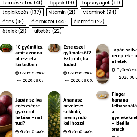
természetes
(41)
tippek
(19)
tápanyagok
(51)
táplálkozás
(137)
vitamin
(21)
vitaminok
(94)
édes
(18)
élelmiszer
(44)
életmód
(23)
ételek
(21)
ültetés
(22)
10 gyümölcs,
Este eszel
Japán szilv
amit azonnal
gyümölcsöt?
receptek – ú
ültess el a
Ezt jobb, ha
ötletek
kertedben
tudod
Gyümölcs
Gyümölcsök
Gyümölcsök
2026.08.
2026.08.07.
2026.08.06.
Finger
Japán szilva
Ananász
banana
egészségre
nevelése:
felhasznál
gyakorolt
sokkoló,
a
hatása – mit
mennyi idő
gyerekekne
tud?
kell hozzá
– ideális
snack
Gyümölcsök
Gyümölcsök