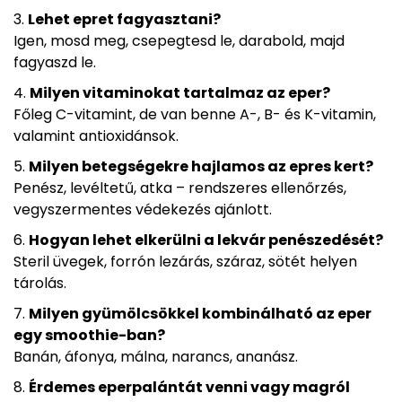
Lehet epret fagyasztani?
Igen, mosd meg, csepegtesd le, darabold, majd
fagyaszd le.
Milyen vitaminokat tartalmaz az eper?
Főleg C-vitamint, de van benne A-, B- és K-vitamin,
valamint antioxidánsok.
Milyen betegségekre hajlamos az epres kert?
Penész, levéltetű, atka – rendszeres ellenőrzés,
vegyszermentes védekezés ajánlott.
Hogyan lehet elkerülni a lekvár penészedését?
Steril üvegek, forrón lezárás, száraz, sötét helyen
tárolás.
Milyen gyümölcsökkel kombinálható az eper
egy smoothie-ban?
Banán, áfonya, málna, narancs, ananász.
Érdemes eperpalántát venni vagy magról