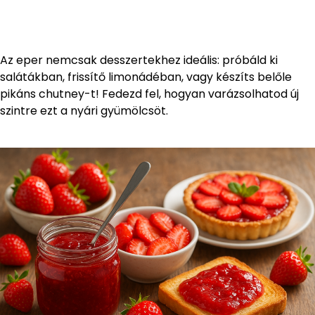
Az eper nemcsak desszertekhez ideális: próbáld ki
salátákban, frissítő limonádéban, vagy készíts belőle
pikáns chutney-t! Fedezd fel, hogyan varázsolhatod új
szintre ezt a nyári gyümölcsöt.