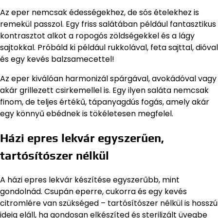
Az eper nemcsak édességekhez, de sós ételekhez is
remekül passzol. Egy friss salátában például fantasztikus
kontrasztot alkot a ropogós zöldségekkel és a lágy
sajtokkal. Próbáld ki például rukkolával, feta sajttal, dióval
és egy kevés balzsamecettel!
Az eper kiválóan harmonizál spárgával, avokádóval vagy
akár grillezett csirkemellel is. Egy ilyen saláta nemcsak
finom, de teljes értékű, tápanyagdús fogás, amely akár
egy könnyű ebédnek is tökéletesen megfelel.
Házi epres lekvár egyszerűen,
tartósítószer nélkül
A házi epres lekvár készítése egyszerűbb, mint
gondolnád. Csupán eperre, cukorra és egy kevés
citromlére van szükséged – tartósítószer nélkül is hosszú
ideig eláll, ha gondosan elkészíted és sterilizált üvegbe