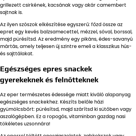
grillezett csirkének, kacsának vagy akár camembert
sajtnak is.
Az ilyen szószok elkészítése egyszerű: főzd össze az
epret egy kevés balzsamecettel, mézzel, sóval, borssal,
majd pürésítsd. Az eredmény egy pikáns, édes-savanyú
mártás, amely teljesen új szintre emeli a klasszikus hús-
és sajttálakat.
Egészséges epres snackek
gyerekeknek és felnőtteknek
Az eper természetes édessége miatt kiváló alapanyag
egészséges snackekhez. Készíts belőle házi
gyümölcsbőrt: pürésítsd, majd szárítsd ki sütőben vagy
aszalógépben. Ez a ropogós, vitaminban gazdag nasi
tökéletes uzsonnára!
Az eperrel töltött energiaszeletek, zabkekszek vagy