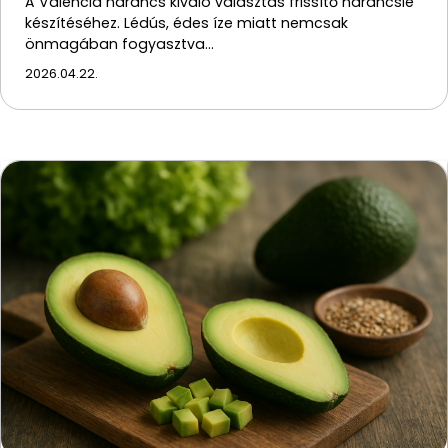
A Valencia narancs kiváló választás frissítő narancslé
készítéséhez. Lédús, édes íze miatt nemcsak
önmagában fogyasztva…
2026.04.22.