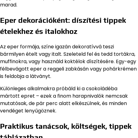
marad.
Eper dekorációként: díszítési tippek
ételekhez és italokhoz
Az eper formája, színe igazán dekoratívvá teszi
bármilyen ételt vagy italt. Szeleteld fel és tedd tortákra,
muffinokra, vagy használd koktélok díszítésére. Egy-egy
félbevágott eper a reggeli zabkásán vagy pohárkrémen
is feldobja a látványt.
Különleges alkalmakra próbáld ki a csokoládéba
mártott epret – ezek a finom harapnivalók nemcsak
mutatósak, de pár perc alatt elkészülnek, és minden
vendéget lenyűgöznek.
Praktikus tanácsok, költségek, tippek
táblázatban