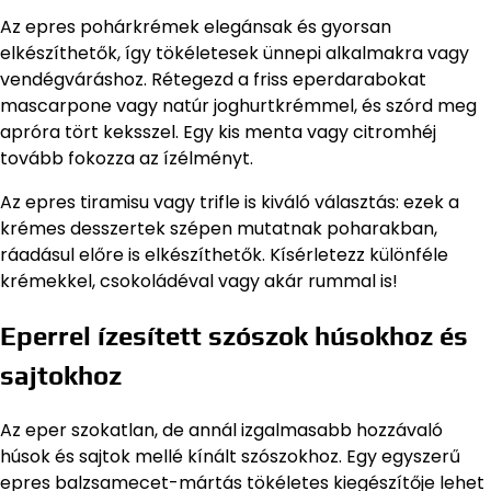
Az epres pohárkrémek elegánsak és gyorsan
elkészíthetők, így tökéletesek ünnepi alkalmakra vagy
vendégváráshoz. Rétegezd a friss eperdarabokat
mascarpone vagy natúr joghurtkrémmel, és szórd meg
apróra tört keksszel. Egy kis menta vagy citromhéj
tovább fokozza az ízélményt.
Az epres tiramisu vagy trifle is kiváló választás: ezek a
krémes desszertek szépen mutatnak poharakban,
ráadásul előre is elkészíthetők. Kísérletezz különféle
krémekkel, csokoládéval vagy akár rummal is!
Eperrel ízesített szószok húsokhoz és
sajtokhoz
Az eper szokatlan, de annál izgalmasabb hozzávaló
húsok és sajtok mellé kínált szószokhoz. Egy egyszerű
epres balzsamecet-mártás tökéletes kiegészítője lehet