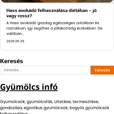
Hass avokádó felhasználása diétában – jó
vagy rossz?
A Hass avokádó gazdag egészséges zsírokban és
rostokban, így segíthet a jóllakottság érzésében. De
valóban…
2026.05.29.
Keresés
Keresés:
Gyümölcs infó
Gyümölcsök, gyümölcsfák, ültetése, termesztése,
gondozása, egzotikus gyümölcsök, bogyós gyümölcsök
felhasználása