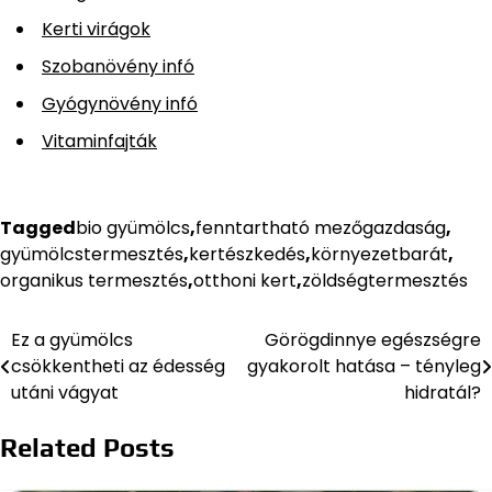
Kerti virágok
Szobanövény infó
Gyógynövény infó
Vitaminfajták
Tagged
bio gyümölcs
,
fenntartható mezőgazdaság
,
gyümölcstermesztés
,
kertészkedés
,
környezetbarát
,
organikus termesztés
,
otthoni kert
,
zöldségtermesztés
Ez a gyümölcs
Görögdinnye egészségre
Bejegyzés
csökkentheti az édesség
gyakorolt hatása – tényleg
navigáció
utáni vágyat
hidratál?
Related Posts