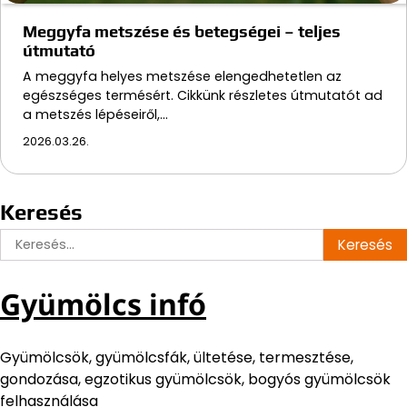
Meggyfa metszése és betegségei – teljes
útmutató
A meggyfa helyes metszése elengedhetetlen az
egészséges termésért. Cikkünk részletes útmutatót ad
a metszés lépéseiről,…
2026.03.26.
Keresés
Keresés:
Gyümölcs infó
Gyümölcsök, gyümölcsfák, ültetése, termesztése,
gondozása, egzotikus gyümölcsök, bogyós gyümölcsök
felhasználása