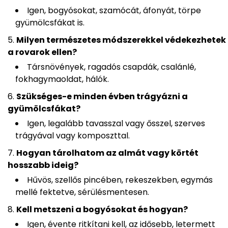
Igen, bogyósokat, szamócát, áfonyát, törpe
gyümölcsfákat is.
Milyen természetes módszerekkel védekezhetek
a rovarok ellen?
Társnövények, ragadós csapdák, csalánlé,
fokhagymaoldat, hálók.
Szükséges-e minden évben trágyázni a
gyümölcsfákat?
Igen, legalább tavasszal vagy ősszel, szerves
trágyával vagy komposzttal.
Hogyan tárolhatom az almát vagy körtét
hosszabb ideig?
Hűvös, szellős pincében, rekeszekben, egymás
mellé fektetve, sérülésmentesen.
Kell metszeni a bogyósokat és hogyan?
Igen, évente ritkítani kell, az idősebb, letermett