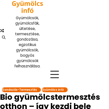
Gyümölcs
Skip
to
infó
content
Gyümölcsök,
gyümölcsfák,
ültetése,
termesztése,
gondozása,
egzotikus
gyümölcsök,
bogyós
gyümölcsök
felhasználása.
Gondozás-Termesztés
Gyümölcs infó
Bio gyümölcstermesztés
otthon – így kezdj bele