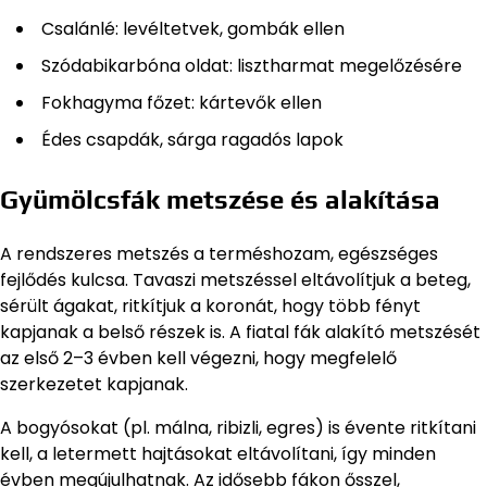
Csalánlé: levéltetvek, gombák ellen
Szódabikarbóna oldat: lisztharmat megelőzésére
Fokhagyma főzet: kártevők ellen
Édes csapdák, sárga ragadós lapok
Gyümölcsfák metszése és alakítása
A rendszeres metszés a terméshozam, egészséges
fejlődés kulcsa. Tavaszi metszéssel eltávolítjuk a beteg,
sérült ágakat, ritkítjuk a koronát, hogy több fényt
kapjanak a belső részek is. A fiatal fák alakító metszését
az első 2–3 évben kell végezni, hogy megfelelő
szerkezetet kapjanak.
A bogyósokat (pl. málna, ribizli, egres) is évente ritkítani
kell, a letermett hajtásokat eltávolítani, így minden
évben megújulhatnak. Az idősebb fákon ősszel,