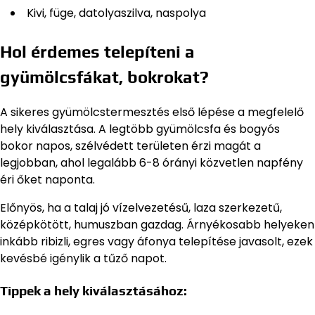
Kivi, füge, datolyaszilva, naspolya
Hol érdemes telepíteni a
gyümölcsfákat, bokrokat?
A sikeres gyümölcstermesztés első lépése a megfelelő
hely kiválasztása. A legtöbb gyümölcsfa és bogyós
bokor napos, szélvédett területen érzi magát a
legjobban, ahol legalább 6-8 órányi közvetlen napfény
éri őket naponta.
Előnyös, ha a talaj jó vízelvezetésű, laza szerkezetű,
középkötött, humuszban gazdag. Árnyékosabb helyeken
inkább ribizli, egres vagy áfonya telepítése javasolt, ezek
kevésbé igénylik a tűző napot.
Tippek a hely kiválasztásához: