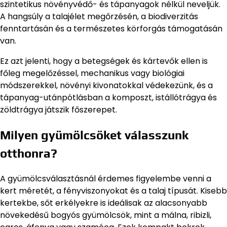
szintetikus növényvédő- és tápanyagok nélkül neveljük.
A hangsúly a talajélet megőrzésén, a biodiverzitás
fenntartásán és a természetes körforgás támogatásán
van.
Ez azt jelenti, hogy a betegségek és kártevők ellen is
főleg megelőzéssel, mechanikus vagy biológiai
módszerekkel, növényi kivonatokkal védekezünk, és a
tápanyag-utánpótlásban a komposzt, istállótrágya és
zöldtrágya játszik főszerepet.
Milyen gyümölcsöket válasszunk
otthonra?
A gyümölcsválasztásnál érdemes figyelembe venni a
kert méretét, a fényviszonyokat és a talaj típusát. Kisebb
kertekbe, sőt erkélyekre is ideálisak az alacsonyabb
növekedésű bogyós gyümölcsök, mint a málna, ribizli,