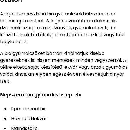
A saját termesztésű bio gyümölcsökből számtalan
finomság készülhet. A legnépszerűbbek a lekvárok,
dzsemek, szörpök, aszalványok, gyümölcslevek, de
készíthetünk tortákat, pitéket, smoothie-kat vagy házi
fagylaltot is.
A bio gyümölcsöket bátran kínálhatjuk kisebb
gyerekeknek is, hiszen mentesek minden vegyszertől. A
télire eltett, saját készítésű lekvár vagy aszalt gyümölcs
valódi kincs, amelyben egész évben élvezhetjük a nyár
ízeit.
Népszerű bio gyümölcsreceptek:
Epres smoothie
Házi ribizlilekvár
Málnaszörp