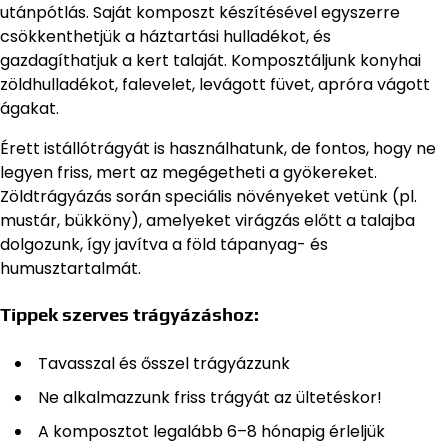
utánpótlás. Saját komposzt készítésével egyszerre
csökkenthetjük a háztartási hulladékot, és
gazdagíthatjuk a kert talaját. Komposztáljunk konyhai
zöldhulladékot, falevelet, levágott füvet, apróra vágott
ágakat.
Érett istállótrágyát is használhatunk, de fontos, hogy ne
legyen friss, mert az megégetheti a gyökereket.
Zöldtrágyázás során speciális növényeket vetünk (pl.
mustár, bükköny), amelyeket virágzás előtt a talajba
dolgozunk, így javítva a föld tápanyag- és
humusztartalmát.
Tippek szerves trágyázáshoz:
Tavasszal és ősszel trágyázzunk
Ne alkalmazzunk friss trágyát az ültetéskor!
A komposztot legalább 6–8 hónapig érleljük