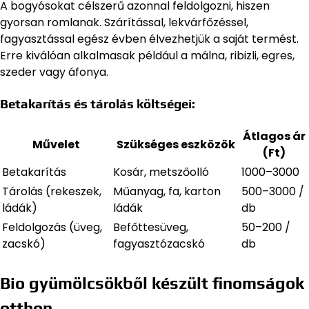
A bogyósokat célszerű azonnal feldolgozni, hiszen
gyorsan romlanak. Szárítással, lekvárfőzéssel,
fagyasztással egész évben élvezhetjük a saját termést.
Erre kiválóan alkalmasak például a málna, ribizli, egres,
szeder vagy áfonya.
Betakarítás és tárolás költségei:
Átlagos ár
Művelet
Szükséges eszközök
(Ft)
Betakarítás
Kosár, metszőolló
1000–3000
Tárolás (rekeszek,
Műanyag, fa, karton
500–3000 /
ládák)
ládák
db
Feldolgozás (üveg,
Befőttesüveg,
50–200 /
zacskó)
fagyasztózacskó
db
Bio gyümölcsökből készült finomságok
otthon