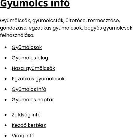
Gyümölcs infó
Gyümölcsök, gyümölcsfák, ültetése, termesztése,
gondozása, egzotikus gyümölcsök, bogyós gyümölcsök
felhasználása.
Gyümölcsök
Gyümölcs blog
Hazai gyümölcsök
Egzotikus gyümölcsök
Gyümölcs infó
Gyümölcs naptár
Zöldség infó
Kezdő kertész
Virág infó