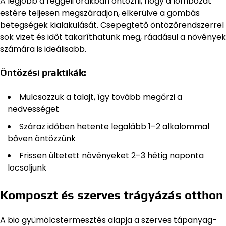
A legjobb a reggeli órákban öntözni, hogy a lombozat
estére teljesen megszáradjon, elkerülve a gombás
betegségek kialakulását. Csepegtető öntözőrendszerrel
sok vizet és időt takaríthatunk meg, ráadásul a növények
számára is ideálisabb.
Öntözési praktikák:
Mulcsozzuk a talajt, így tovább megőrzi a
nedvességet
Száraz időben hetente legalább 1–2 alkalommal
bőven öntözzünk
Frissen ültetett növényeket 2–3 hétig naponta
locsoljunk
Komposzt és szerves trágyázás otthon
A bio gyümölcstermesztés alapja a szerves tápanyag-