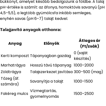
bükkönyt, amelyet később bedolgozunk a földbe. A talaj
pH-értéke is számít: az áfonya, homoktövis savanyú (pH
4,5–5,5), a legtöbb gyümölcsfa inkább semleges,
enyhén savas (pH 6–7) talajt kedvel.
Talajjavító anyagok otthonra:
Átlagos ár
Anyag
Előnyök
(Ft/zsák)
0 (saját
Kerti komposzt
Tápanyagban gazdag
készítés)
Marhatrágya
Hosszú távú tápanyag
1000–2000
Zöldtrágya
Talajszerkezet javítása
300–500 (mag)
Tőzeg (áf.
Savanyítja a talajt
1000–1500
számára)
Vízmegtartás,
Fakéreg mulcs
1500–2500
gyomelnyomás