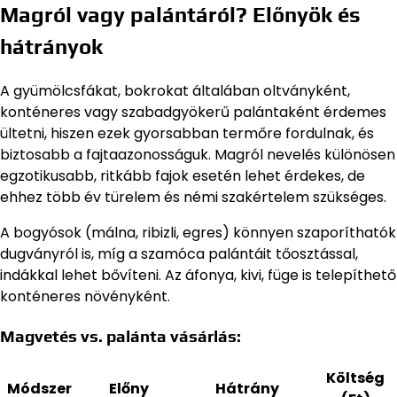
Magról vagy palántáról? Előnyök és
hátrányok
A gyümölcsfákat, bokrokat általában oltványként,
konténeres vagy szabadgyökerű palántaként érdemes
ültetni, hiszen ezek gyorsabban termőre fordulnak, és
biztosabb a fajtaazonosságuk. Magról nevelés különösen
egzotikusabb, ritkább fajok esetén lehet érdekes, de
ehhez több év türelem és némi szakértelem szükséges.
A bogyósok (málna, ribizli, egres) könnyen szaporíthatók
dugványról is, míg a szamóca palántáit tőosztással,
indákkal lehet bővíteni. Az áfonya, kivi, füge is telepíthető
konténeres növényként.
Magvetés vs. palánta vásárlás:
Költség
Módszer
Előny
Hátrány