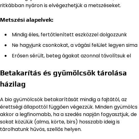
ritkábban nyáron is elvégezhetjük a metszéseket.
Metszési alapelvek:
Mindig éles, fertőtlenített eszközzel dolgozzunk
Ne hagyjunk csonkokat, a vágási felület legyen sima
Erősen sérült, beteg ágakat azonnal távolítsuk el
Betakarítás és gyümölcsök tárolása
házilag
A bio gyümölcsök betakarítását mindig a fajtától, az
érettségi állapottól függően végezzük. Minden gyümölcs
akkor a legfinomabb, ha a szedés napján fogyasztjuk, de
sokat közülük (alma, körte, birs) hosszabb ideig is
tárolhatunk hűvös, szellős helyen.