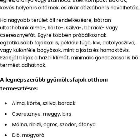
egres, áfonya vagy szamóca. Ezek kompakt bokrok,
kevés helyen is elférnek, és akár dézsában is nevelhetők.
Ha nagyobb terület áll rendelkezésre, bátran
ültethetünk alma-, körte-, szilva-, barack- vagy
cseresznyefát. Egyre többen próbálkoznak
egzotikusabb fajokkal is, például füge, kivi, datolyaszilva,
vagy különféle bogyósok, mint a josta és homoktövis.
Ezek jól bírják a hazai klímát, minimális gondozással is bő
termést adhatnak.
A legnépszerűbb gyümölcsfajok otthoni
termesztésre:
Alma, körte, szilva, barack
Cseresznye, meggy, birs
Málna, ribizli, egres, szeder, áfonya
Dió, mogyoró