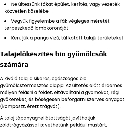
Ne ültessünk fákat épület, kerítés, vagy vezeték
közvetlen közelébe
Vegyük figyelembe a fák végleges méretét,
terpeszkedő lombkoronáját
Kerüljük a pangó vízű, túl kötött talajú területeket
Talajelőkészítés bio gyümölcsök
számára
A kiváló talaj a sikeres, egészséges bio
gyümölcstermesztés alapja. Az ültetés előtt érdemes
mélyen felásni a földet, eltávolítani a gyomokat, régi
gyökereket, és bőségesen beforgatni szerves anyagot
(komposzt, érett trágyát).
A talaj tápanyag-ellátottságát javíthatjuk
zöldtrágyázással is: vethetünk például mustárt,