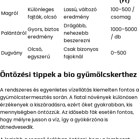
(Ft)
Különleges
Lassú, változó
100–500 /
Magról
fajták, olcsó
eredmény
csomag
Drágább,
Gyors, biztos
1000–5000
Palántáról
nehezebb
eredmény
/ db
beszerezni
Olcsó,
Csak bizonyos
Dugvány
0–500
egyszerű
fajoknál
Öntözési tippek a bio gyümölcskerthez
A rendszeres és egyenletes vízellátás kiemelten fontos a
gyümölcstermesztés során. A fiatal növények különösen
érzékenyek a kiszáradásra, ezért őket gyakrabban, kis
mennyiségben öntözzük. Az idősebb fák esetén fontos,
hogy mélyre jusson a víz, így a gyökérzóna is
átnedvesedik.