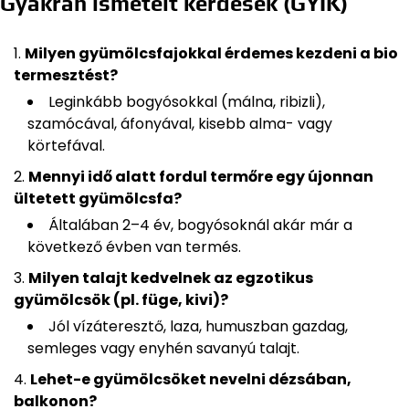
Gyakran ismételt kérdések (GYIK)
Milyen gyümölcsfajokkal érdemes kezdeni a bio
termesztést?
Leginkább bogyósokkal (málna, ribizli),
szamócával, áfonyával, kisebb alma- vagy
körtefával.
Mennyi idő alatt fordul termőre egy újonnan
ültetett gyümölcsfa?
Általában 2–4 év, bogyósoknál akár már a
következő évben van termés.
Milyen talajt kedvelnek az egzotikus
gyümölcsök (pl. füge, kivi)?
Jól vízáteresztő, laza, humuszban gazdag,
semleges vagy enyhén savanyú talajt.
Lehet-e gyümölcsöket nevelni dézsában,
balkonon?